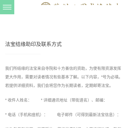
新闻动态
西园动态
法事活动
法宝结缘助印及联系方式
交流往来
三风建设
我们所结缘的法宝来自寺院和十方善信的资助，为使有限资源发挥
寺院管理
更大作用，需要对读者情况有些基本了解。以下内容，*号为必填。
戒幢春秋
若提供详细资料，我们会将您作为长期读者，定期邮寄法宝。
档案管理
* 收件人姓名： * 详细通讯地址（带街道名）、邮编：
道风建设
* 电话（手机和座机）： 电子邮件（可得到最新法宝信息）：
法音宣流