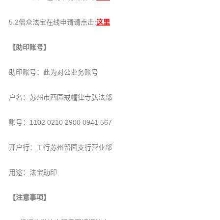
信息公告
戒幢论坛
5.2僧众法宝在线申请请点击:
这里
寺院巡览
【助印账号】
活动记录
助印账号：此为对公业务账号
西园风光
下院风采
户名：苏州市西园戒幢律寺弘法部
搜索
账号：1102 0210 2900 0941 567
开户行：工行苏州留园支行营业部
用途：法宝助印
【注意事项】