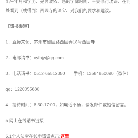
出生年月和学历、是否皈依、您的学佛时间、主要修行功课、在何
音频视频
处看到（或得到）西园寺的法宝、对我们的要求和建议。
弘法书籍
助印功德
【请书渠道】
弘法活动
1．直接来访：苏州市留园路西园弄18号西园寺
西园法讯
2．电邮请书：xyfbjy@qq.com
皈依斋戒
义工家园
3．电话请书：0512-65512350 手机：13584850090（微信）
观世音热线
qq：1220955880
菩提静修营
观自在禅修营
4．接待时间：8:30-17:00，如电话不通，请发邮件或短信留言。
教理研究
5.网上在线请书链接:
学报论集
5.1个人法宝在线申请请点击:
这里