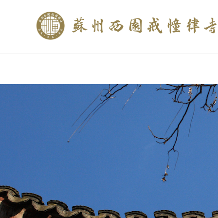
if (is_home()){ //这里描述在前******* $description = "西园寺和研究所发布
$description = category_description(); } elseif (is_tag()){ $keywords = s
trim(strip_tags($description)); ?>