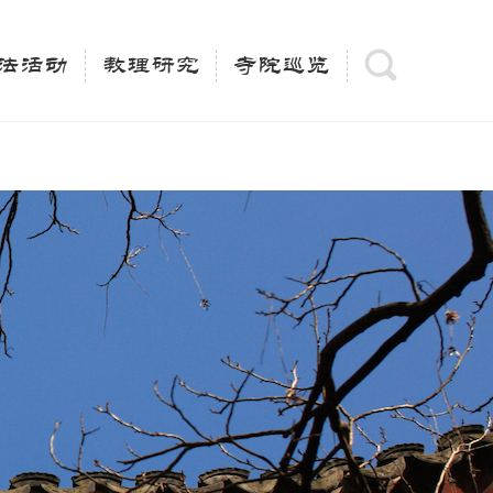
(is_category()){ $keywords = single_cat_title('', false);
= trim(strip_tags($keywords)); $description =
法活动
教理研究
寺院巡览