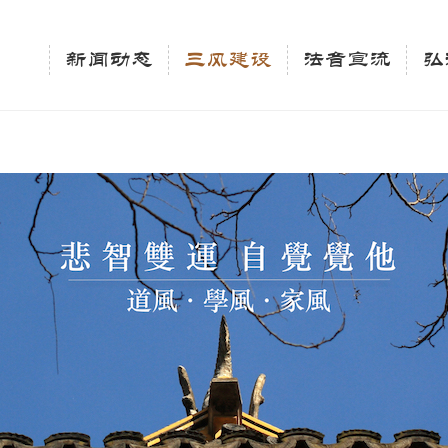
相关新闻法讯的官方平台"; $keywords = "西园寺，佛教,佛学院，法讯，心理咨询"; } elseif 
ingle_tag_title('', false); $description = tag_description(); } $keywords 
新闻动态
三风建设
法音宣流
弘