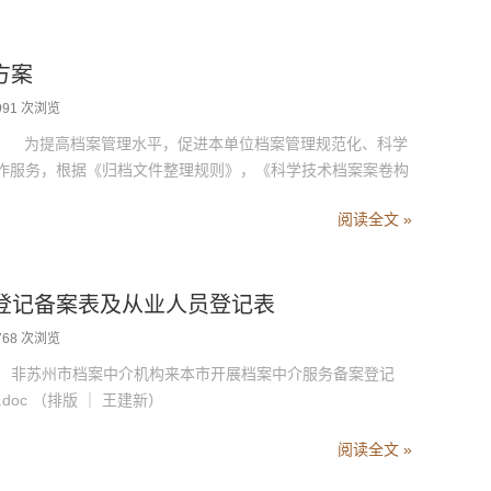
方案
991 次浏览
 为提高档案管理水平，促进本单位档案管理规范化、科学
作服务，根据《归档文件整理规则》，《科学技术档案案卷构
阅读全文 »
构登记备案表及从业人员登记表
768 次浏览
c 非苏州市档案中介机构来本市开展档案中介服务备案登记
doc （排版 ｜ 王建新）
阅读全文 »