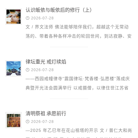
懂得爱自己的意...
认识皈依与皈依后的修行（上）

2026-07-28
文 / 界文法师 佛法能够陪伴我们，超越这个无常动
荡的、带着各种各样冲击的轮回世间，到达寂静、安
详、喜悦和光明的未来。 一、认识皈依 首先谈谈对
皈依的认...
律坛重光 戒灯续焰

2026-07-28
——西园戒幢律寺“震国律坛·梵香楼·弘愿楼”落成庆
典暨开光法会圆满举行 以戒摄僧，以律住世江苏省
佛教协会顾问、苏州市佛教协会会长、苏州市西园戒
幢律寺及 北...
清明祭祖 承愿前行

2026-07-28
—2025 年乙巳年在花山祖塔的开示 文 / 普仁大和尚