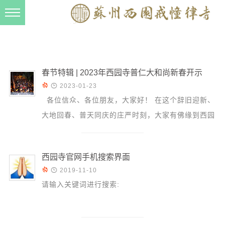
新闻动态
西园动态
法事活动
春节特辑 | 2023年西园寺普仁大和尚新春开示


2023-01-23
交流往来
各位信众、各位朋友，大家好！ 在这个辞旧迎新、
三风建设
大地回春、普天同庆的庄严时刻，大家有佛缘到西园
寺来敬香礼佛，在此，我仅代表西园寺全体僧众，对
寺院管理
大...
戒幢春秋
西园寺官网手机搜索界面
档案管理


2019-11-10
道风建设
请输入关键词进行搜索:
法音宣流