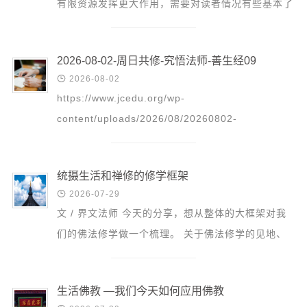
有限资源发挥更大作用，需要对读者情况有些基本了
信息公告
解。以下内容，*号为必填。若提供详细资料，我们
戒幢论坛
会将您作为...
寺院巡览
2026-08-02-周日共修-究悟法师-善生经09

2026-08-02
活动记录
https://www.jcedu.org/wp-
西园风光
content/uploads/2026/08/20260802-
下院风采
_Zhou_Ri_Gong_Xiu_-_Jiu_Wu_Fa_Shi_-
_Shan_Sheng_Jing_91.mp3 更多精彩回放请点
搜索
统摄生活和禅修的修学框架
击：这里

2026-07-29
文 / 界文法师 今天的分享，想从整体的大框架对我
们的佛法修学做一个梳理。 关于佛法修学的见地、
态度、方法，之前也讲过很多次了，我们在座的很多
同学、师...
生活佛教 —我们今天如何应用佛教