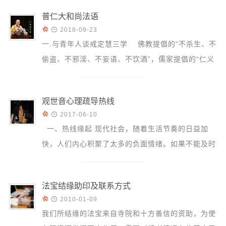
音频视频
普仁大和尚法语
弘法书籍


2018-09-23
助印功德
一.与青年人谈戒定慧三学 佛教提倡的“不杀生、不
偷盗、不邪淫、不妄语、不饮酒”，儒家提倡的“仁义
弘法活动
礼智信”，与社会主义核心价值观中追求良...
西园法讯
皈依斋戒
观世音心理疏导热线


2017-06-10
义工家园
一、热线缘起 现代社会，随着生活节奏的日益加
观世音热线
快，人们内心积聚了太多的负面情绪。如果不能及时
菩提静修营
有效地处理，或具备一些自我减压与调控的方法，必
观自在禅修营
然影...
法宝结缘助印及联系方式
教理研究


2010-01-09
学报论集
我们所结缘的法宝来自寺院和十方善信的资助，为使