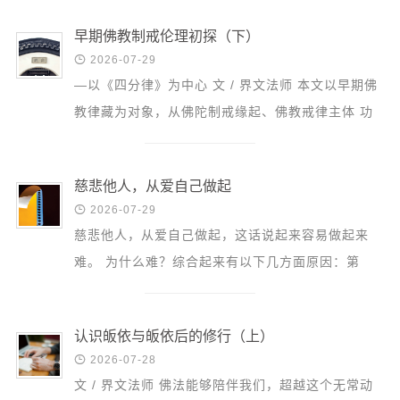
信息公告
佛大致...
戒幢论坛
早期佛教制戒伦理初探（下）

2026-07-29
寺院巡览
—以《四分律》为中心 文 / 界文法师 本文以早期佛
教律藏为对象，从佛陀制戒缘起、佛教戒律主体 功
活动记录
能的实现以及早期佛教戒律形态发展的主要阶段这三
西园风光
个方面来 ...
下院风采
慈悲他人，从爱自己做起

2026-07-29
搜索
慈悲他人，从爱自己做起，这话说起来容易做起来
难。 为什么难？综合起来有以下几方面原因：第
一，不懂得爱自己的意义究竟在哪里？ 第二，即便
懂得爱自己的意...
认识皈依与皈依后的修行（上）

2026-07-28
文 / 界文法师 佛法能够陪伴我们，超越这个无常动