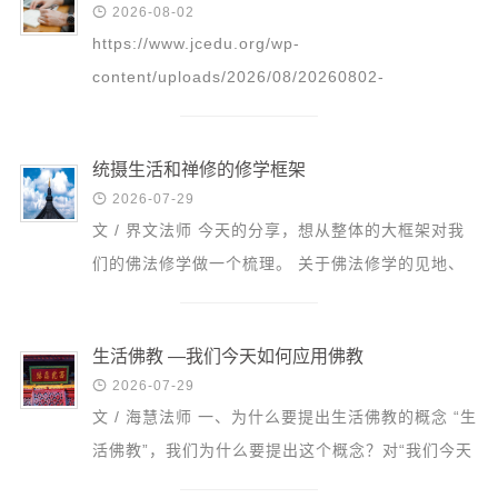
音频视频

2026-08-02
弘法书籍
https://www.jcedu.org/wp-
content/uploads/2026/08/20260802-
助印功德
_Zhou_Ri_Gong_Xiu_-_Jiu_Wu_Fa_Shi_-
弘法活动
_Shan_Sheng_Jing_91.mp3 更多精彩回放请点
统摄生活和禅修的修学框架
击：这里
西园法讯

2026-07-29
皈依斋戒
文 / 界文法师 今天的分享，想从整体的大框架对我
义工家园
们的佛法修学做一个梳理。 关于佛法修学的见地、
观世音热线
态度、方法，之前也讲过很多次了，我们在座的很多
菩提静修营
同学、师...
生活佛教 —我们今天如何应用佛教
观自在禅修营

2026-07-29
文 / 海慧法师 一、为什么要提出生活佛教的概念 “生
教理研究
活佛教”，我们为什么要提出这个概念？对“我们今天
学报论集
如何应用佛教”这一问题，我们应该要有所思考。学