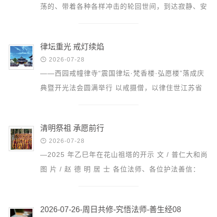
荡的、带着各种各样冲击的轮回世间，到达寂静、安
详、喜悦和光明的未来。 一、认识皈依 首先谈谈对
皈依的认...
律坛重光 戒灯续焰

2026-07-28
——西园戒幢律寺“震国律坛·梵香楼·弘愿楼”落成庆
典暨开光法会圆满举行 以戒摄僧，以律住世江苏省
佛教协会顾问、苏州市佛教协会会长、苏州市西园戒
幢律寺及 北...
清明祭祖 承愿前行

2026-07-28
—2025 年乙巳年在花山祖塔的开示 文 / 普仁大和尚
图 片 / 赵 德 明 居 士 各位法师、各位护法善信：
清明时节，草木含悲，山河寄情。今天，我们怀着无
比崇...
2026-07-26-周日共修-究悟法师-善生经08