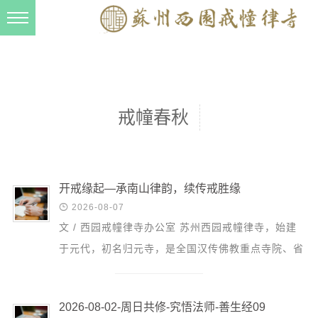
新闻动态
西园动态
法事活动
戒幢春秋
交流往来
三风建设
寺院管理
开戒缘起—承南山律韵，续传戒胜缘

2026-08-07
戒幢春秋
文 / 西园戒幢律寺办公室 苏州西园戒幢律寺，始建
档案管理
于元代，初名归元寺，是全国汉传佛教重点寺院、省
道风建设
级文物保护单位，明茂林律师驻锡于此，大力弘扬戒
律。清广...
法音宣流
2026-08-02-周日共修-究悟法师-善生经09