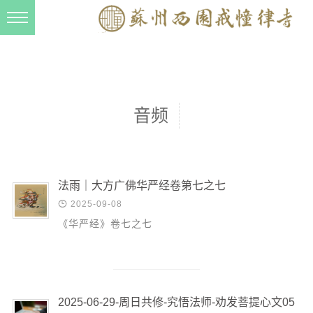
新闻动态
西园动态
法事活动
音频
交流往来
三风建设
寺院管理
法雨｜大方广佛华严经卷第七之七

2025-09-08
戒幢春秋
《华严经》卷七之七
档案管理
道风建设
法音宣流
2025-06-29-周日共修-究悟法师-劝发菩提心文05