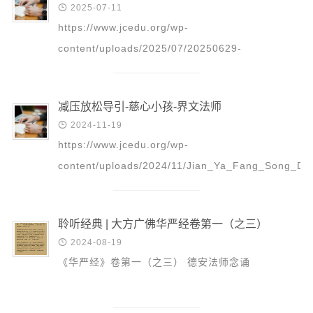
音频视频

2025-07-11
弘法书籍
https://www.jcedu.org/wp-
content/uploads/2025/07/20250629-
助印功德
_Zhou_Ri_Gong_Xiu_-_Jiu_Wu_Fa_Shi_-
弘法活动
_Quan_Fa_Pu_Ti_Xin_Wen_5.mp3 更多精彩回
减压放松导引-慈心小孩-界文法师
放请点击：这里
西园法讯

2024-11-19
皈依斋戒
https://www.jcedu.org/wp-
义工家园
content/uploads/2024/11/Jian_Ya_Fang_Song_Da
观世音热线
_Ci_Xin_Xiao_Hai_-_Jie_Wen_Fa_Shi.mp3
菩提静修营
聆听经典 | 大方广佛华严经卷第一（之三）
观自在禅修营

2024-08-19
《华严经》卷第一（之三） 德安法师念诵
教理研究
学报论集