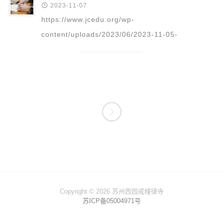

2023-11-07
https://www.jcedu.org/wp-
content/uploads/2023/06/2023-11-05-
_Zhou_Ri_Gong_Xiu_-_Chuan_Pu_Fa_Shi_-
_Fo_Shuo_Cha_Bie_Ye_Bao_Jing_-05.mp3 更
多精彩回放...

Copyright © 2026 苏州西园戒幢律寺
苏ICP备05004971号