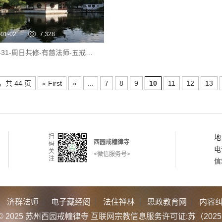
-01-02
7,328
2023-12-31-周日共修-有慈法师-五戒相经-03
，共 44 页
« First
«
...
7
8
9
10
11
12
13
扫
地
西园戒幢律寺
码
电
关
<微信服务号>
注
信
济群法师
电子藏经阁
法住禅林
思政教育网
内容
ght © 2025 苏州西园戒幢律寺 互联网宗教信息服务许可证:苏（2025）