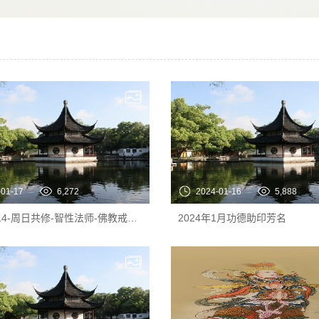
-01-17
6,272
2024-01-16
5,888
2024-1-14-周日共修-智性法师-佛教戒律和因果
2024年1月功德助印芳名