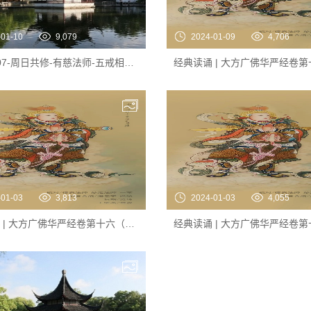
-01-10
9,079
2024-01-09
4,706
2024-1-07-周日共修-有慈法师-五戒相经-04
-01-03
3,813
2024-01-03
4,055
经典读诵 | 大方广佛华严经卷第十六（之六）