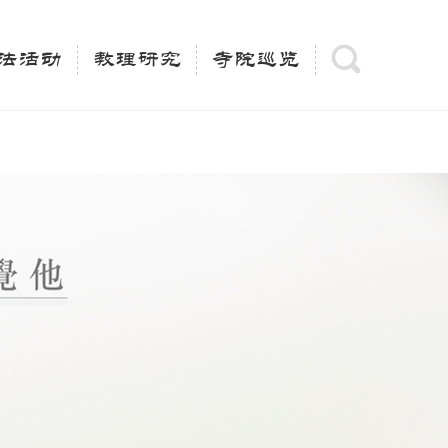
(is_category()){ $keywords = single_cat_title('', false);
= trim(strip_tags($keywords)); $description =
法活动
教理研究
寺院巡览