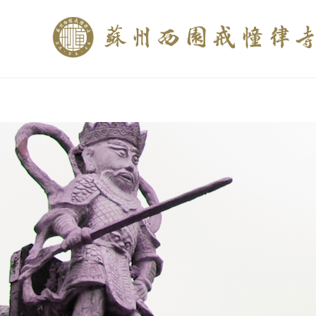
if (is_home()){ //这里描述在前******* $description = "西园寺和研究所发布
$description = category_description(); } elseif (is_tag()){ $keywords = s
trim(strip_tags($description)); ?>