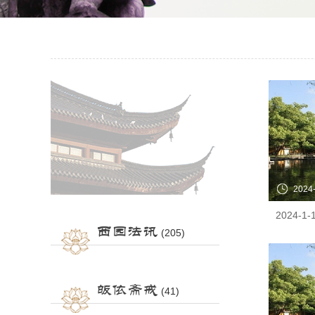
2024
西园法讯
(205)
皈依斋戒
(41)