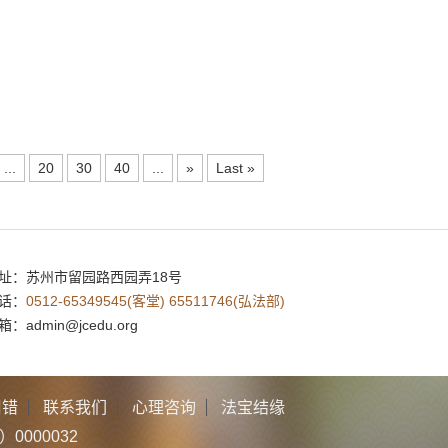
...
20
30
40
...
»
Last »
址：
苏州市留园路西园弄18号
话：
0512-65349545(客堂) 65511746(弘法部)
箱：
admin@jcedu.org
纠错
联系我们
心理咨询
法宝结缘
0000032