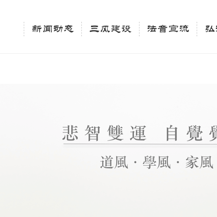
相关新闻法讯的官方平台"; $keywords = "西园寺，佛教,佛学院，法讯，心理咨询"; } elseif 
ingle_tag_title('', false); $description = tag_description(); } $keywords 
新闻动态
三风建设
法音宣流
弘