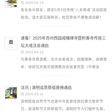
音频视频

2025-04-19
弘法书籍
各位信众朋友，原定5月3日传授“八关斋戒”活动因故
取消，请大家互相转告，给您带来不便敬请谅解！
助印功德
弘法活动
速看！2025年苏州西园戒幢律寺暨积善寺传授三
西园法讯
坛大戒法会通启
皈依斋戒

2025-04-10
义工家园
为秉承世尊遗教，光大如来戒法，绍隆佛种，续佛慧
观世音热线
命，经研究并报中国佛教协会批复同意（中佛会
菩提静修营
〔2025〕35号），由我会主办，苏州市佛教协会、
苏州市姑苏区佛...
观自在禅修营
法讯 | 清明追思祭祖普佛通启
教理研究

2025-03-31
清明既是自然节气也是中华民族传统的重大祭祀节
学报论集
日，故清明节又称祭祖节。清明时节人们缅怀先祖，