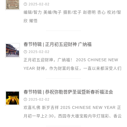

2025-02-02
编辑/智力 美编/陶子 摄影/宏子 赵德明 杏心 校对/智
欣 耀悟
春节特辑 | 正月初五迎财神 广纳福

2025-02-02
正月初五迎财神，广纳福！ 2025 CHINESE NEW
YEAR 财神，作为财富的象征，一直以来都深受人们
的敬重与供奉。 五日财源五日求， 一年心愿一时
酬。 提防别处迎...
春节特辑 | 恭祝弥勒菩萨圣诞暨新春祈福法会

2025-02-02
欢喜礼佛 新岁吉祥 2025 CHINESE NEW YEAR 正
月初一早上2:30，西园寺大雄宝殿内华灯瑞彩、香云
缭绕、鲜花香果、净妙珍馐，新年祈福法会坛供盛大