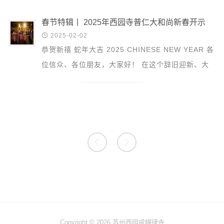
庄严。 西园...
春节特辑丨 2025年西园寺普仁大和尚新春开示

2025-02-02
恭贺新禧 蛇年大吉 2025 CHINESE NEW YEAR 各
位信众、各位朋友，大家好！ 在这个辞旧迎新、大
地回春、普天同庆的庄严时刻，大家有佛缘到西园寺
来敬香礼佛，在...


Copyright © 2026 苏州西园戒幢律寺