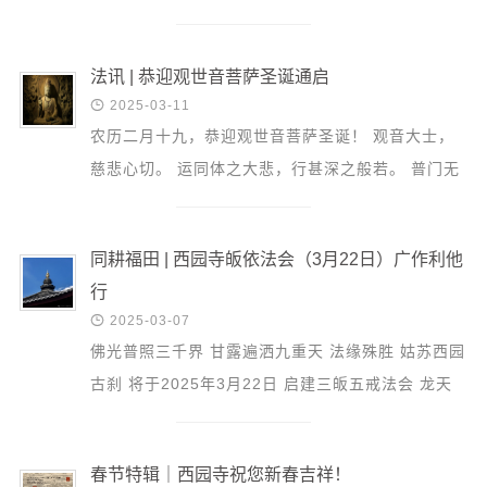
信息公告
扫墓祭祀，慎终追远。这既是继承传统文化礼俗的体
戒幢论坛
现，又...
法讯 | 恭迎观世音菩萨圣诞通启
寺院巡览

2025-03-11
农历二月十九，恭迎观世音菩萨圣诞！ 观音大士，
活动记录
慈悲心切。 运同体之大悲，行甚深之般若。 普门无
西园风光
尽，大悲周遍 在《观世音菩萨普门品》中，菩萨以
下院风采
种种身相慈...
同耕福田 | 西园寺皈依法会（3月22日）广作利他
搜索
行

2025-03-07
佛光普照三千界 甘露遍洒九重天 法缘殊胜 姑苏西园
古刹 将于2025年3月22日 启建三皈五戒法会 龙天
共庆 法雨同沾 为法会清净庄严 现招募义工善信护持
以护法功...
春节特辑｜西园寺祝您新春吉祥！