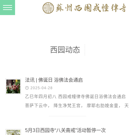
新闻动态
西园动态
法事活动
西园动态
交流往来
三风建设
寺院管理
法讯 | 佛诞日 浴佛法会通启

2025-04-28
戒幢春秋
乙巳年四月初八 西园戒幢律寺佛诞日浴佛法会通启
档案管理
菩萨下云中， 降生净梵王宫， 摩耶右肋娩金童， 天
道风建设
乐奏长空， 目顾四方周七步， 指天指地尊雄。 九龙
吐水沐...
法音宣流
5月3日西园寺“八关斋戒”活动暂停一次