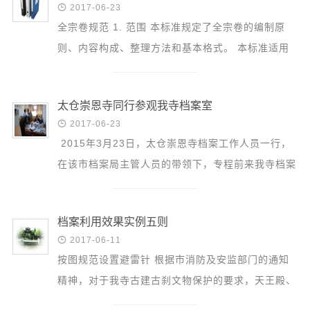
音频视频

2017-06-23
弘法书籍
‍全宗卷规范‍ 1. 范围 本标准规定了全宗卷的编制原
则、内容构成、整理方法和基本格式。 本标准适用
助印功德
于各级各类档案馆和档案室。 2. 规范性引用文件 ...
弘法活动
太仓崇恩寺同行参观我寺档案室
西园法讯

2017-06-23
皈依斋戒
‍‍ 2015年3月23日，太仓崇恩寺档案工作人员一行，
义工家园
在该市档案局主管人员的带领下，专程前来我寺档案
观世音热线
室参观学习。‍‍ 档案室负责人吴玲华女士，就西园寺
菩提静修营
最具代...
档案利用效果实例五则
观自在禅修营

2017-06-11
按图规范设置避雷针 根据市消防及安监部门的通知
教理研究
精神，对于我寺古建古刹文物保护的要求，天王殿、
学报论集
大雄宝殿等处建筑原先设置的避雷针高度及水平距