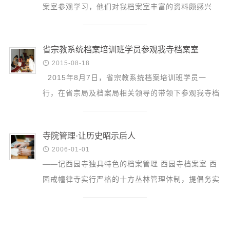
案室参观学习，他们对我档案室丰富的资料颇感兴
趣，尤其是“春节烧头香盛况”、“12周年回顾展”和”
三宝楼...
省宗教系统档案培训班学员参观我寺档案室

2015-08-18
‍2015年8月7日，省宗教系统档案培训班学员一
行，在省宗局及档案局相关领导的带领下参观我寺档
案室，我寺寂贤、善择等法师陪同参观。 工作人员
事前做...
寺院管理·让历史昭示后人

2006-01-01
——记西园寺独具特色的档案管理 西园寺档案室 西
园戒幢律寺实行严格的十方丛林管理体制，提倡务实
的工作作风，贯彻“唯才是举、唯德是尊”的用人方
针。其中包括...