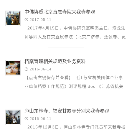
信息公告
离，必须按...
戒幢论坛
中佛协暨北京直属寺院来我寺参观

2017-05-11
寺院巡览
2017年4月15日，中佛协研究室明杰主任、澄龙法
师等四人及在京直属寺院（北京广济寺、法源寺、灵
活动记录
光寺）档案管理人员各一人，在省佛协大初法师和冯
西园风光
永章...
下院风采
档案管理相关规范及业务资料

2016-06-14
搜索
【点击右键保存并查看】 《江苏省机关团体企业事
业单位档案工作规范》测评规程.doc 《江苏省机关
团体企业事业单位档案工作规范》测评细则.doc 档
案中介机构登...
庐山东林寺、福安甘露寺分别来我寺参观

2016-06-11
2015年12月3日，庐山东林寺专门派员前来我寺档