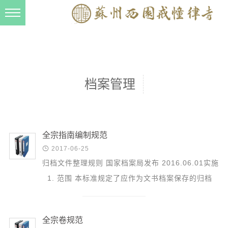
新闻动态
西园动态
法事活动
档案管理
交流往来
三风建设
寺院管理
全宗指南编制规范

2017-06-25
戒幢春秋
归档文件整理规则 国家档案局发布 2016.06.01实施
档案管理
1. 范围 本标准规定了应作为文书档案保存的归档
道风建设
文件的整理原则和方法。 本标准适用于各级机关...
法音宣流
全宗卷规范