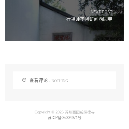
信息公告
戒幢论坛
NEXT POST
一行禅师率团访问西园寺
寺院巡览
活动记录
西园风光
下院风采
搜索

查看评论 -
NOTHING
Copyright © 2026 苏州西园戒幢律寺
苏ICP备05004971号