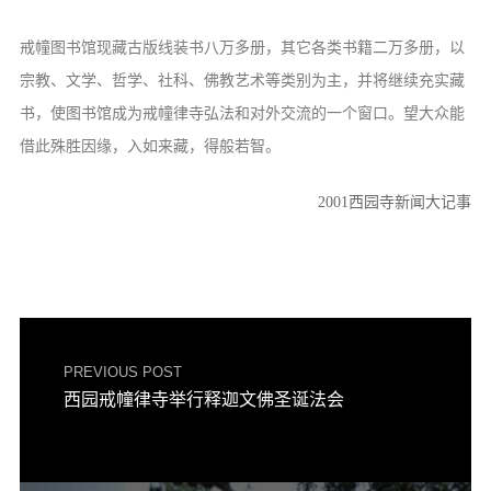
音频视频
弘法书籍
戒幢图书馆现藏古版线装书八万多册，其它各类书籍二万多册，以
助印功德
宗教、文学、哲学、社科、佛教艺术等类别为主，并将继续充实藏
书，使图书馆成为戒幢律寺弘法和对外交流的一个窗口。望大众能
弘法活动
借此殊胜因缘，入如来藏，得般若智。
西园法讯
2001西园寺新闻大记事
皈依斋戒
义工家园
观世音热线
菩提静修营
观自在禅修营
PREVIOUS POST
西园戒幢律寺举行释迦文佛圣诞法会
教理研究
学报论集