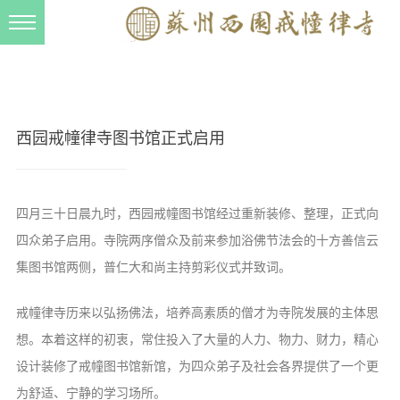
新闻动态
西园动态
法事活动
西园戒幢律寺图书馆正式启用
交流往来
三风建设
四月三十日晨九时，西园戒幢图书馆经过重新装修、整理，正式向
寺院管理
四众弟子启用。寺院两序僧众及前来参加浴佛节法会的十方善信云
戒幢春秋
集图书馆两侧，普仁大和尚主持剪彩仪式并致词。
档案管理
戒幢律寺历来以弘扬佛法，培养高素质的僧才为寺院发展的主体思
道风建设
想。本着这样的初衷，常住投入了大量的人力、物力、财力，精心
设计装修了戒幢图书馆新馆，为四众弟子及社会各界提供了一个更
法音宣流
为舒适、宁静的学习场所。