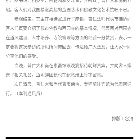
所、图书馆、档案室、西花园和罗汉堂，并听取了普仁大和尚的介
音频视频
绍。客人们对我国精湛高超的造园艺术和佛教文化艺术赞叹不已。
弘法书籍
参观结束，宾主在接待室进行了座谈。普仁法师代表市佛协向
助印功德
客人们概要介绍了我市佛教和西园寺的基本情况，代表团对西园寺
弘法活动
在道风建设、人才培养、寺院管理等方面的经验十分赞赏，表示一
定要将这次参访的所见所闻带回去，传达给广大法友，让大家一同
西园法讯
分享他们的感受。
皈依斋戒
当晚，普仁大和尚在素斋馆设晚宴招待朝鲜贵宾，并向客人赠
义工家园
送了相关礼品。鱼明鲜团长也在纪念册上签字留念。
观世音热线
次日清晨，普仁大和尚代表市佛协，专程前往宾馆为代表团送
菩提静修营
行。（本刊通讯员）
观自在禅修营
教理研究
排版︱念浔
学报论集