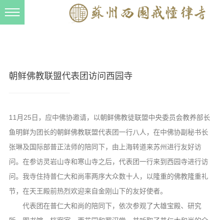
新闻动态
西园动态
法事活动
朝鲜佛教联盟代表团访问西园寺
交流往来
三风建设
11月25日，应中佛协邀请，以朝鲜佛教徒联盟中央委员会教养部长
寺院管理
鱼明鲜为团长的朝鲜佛教联盟代表团一行八人，在中佛协副秘书长
戒幢春秋
张琳及国际部普正法师的陪同下，由上海转道来苏州进行友好访
问。在参访灵岩山寺和寒山寺之后，代表团一行来到西园寺进行访
档案管理
问。我寺住持普仁大和尚率两序大众数十人，以隆重的佛教隆重礼
道风建设
节，在天王殿前热烈欢迎来自金刚山下的友好使者。
法音宣流
代表团在普仁大和尚的陪同下，依次参观了大雄宝殿、研究