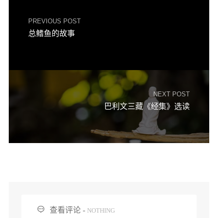
信息公告
戒幢论坛
PREVIOUS POST
总鳍鱼的故事
寺院巡览
活动记录
西园风光
NEXT POST
下院风采
巴利文三藏《经集》选读
搜索

查看评论 -
NOTHING