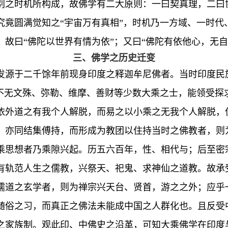
别之时机所构成，故佛学有二大原则：一曰契真理，二曰
究竟圆满觉知之“宇宙万有真相”，时机乃一方域、一时代
故曰“佛陀以世界有情为依”；又曰“佛陀有依他心，无自
三、佛学之历史迁变
发源于二千馀年前现身印度之释迦牟尼佛者。当时印度民
虽不无文殊、弥勒、维摩、善财等少数大乘之士，能领受探
依外道之有我个人解脱，而易之以小乘之无我个人解脱，
，亦同结集傅持，而形成为教团以住持当时之佛教者，则
乘思想者乃乘隙兴起。历五六百年，性、相代与；后至密
有轨范人生之儒教，兴祭天、祀鬼、求神仙之道教。故承
儒道之玄学者，则为禅宗兴天台、贤首，游之之外；应乎
随俗之习，而真正之佛法未能成中国之人群化也。且反受
之家族制。观此印、中佛史之沿革，可知大乘佛学在印度