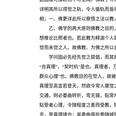
详明其所以得觉之轨，令人循轨而皆
相；一、佛更详此所以察悟之法以教
乙、佛学的两大原则佛教之目的，
想推论比照者也。若此教为释迦个人
觉而未觉之人。故佛教、为佛之所以
学问固必先经先觉之提倡，而其
“合真理”、“契时机”是也。真理者
群众心理”也。佛教目的在觉人，故
真理至高宜若登天，然欲令常人骤觉
交通，则必委曲转折，弯无锡，贴常
贴受者心理，令随程度之差而受教，
京，登真理境也；其委曲周折委随城