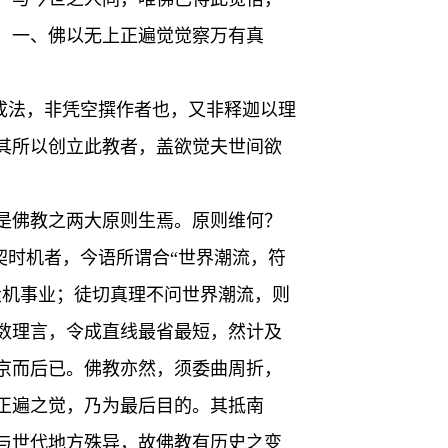
：一、佛以无上正遍觉觉察万有真
之成法，非凭空撰作者也，又非释迦以理
其所以创立此教者，盖欲觉夫世间欲
是佛教之两大原则生焉。原则维何？
契时机者，今语所谓合“世界潮流，符
投机事业；徒切真理不问世界潮流，则
数理言，令成直线最省最短，然计及
京而后已。佛教亦然，须委曲周折，
正遍之觉，乃为最后目的。其抵南
与世代地方殊异，故佛教有历史之变