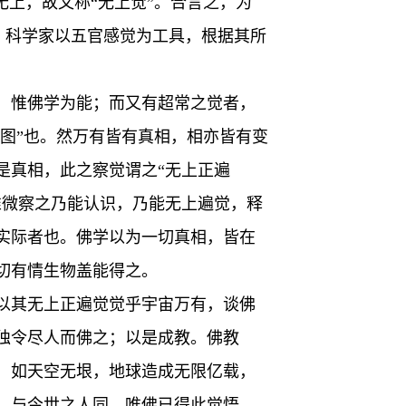
无上，故又称“无上觉”。合言之，为
同：科学家以五官感觉为工具，根据其所
，惟佛学为能；而又有超常之觉者，
佛图”也。然万有皆有真相，相亦皆有变
是真相，此之察觉谓之“无上正遍
惟微察之乃能认识，乃能无上遍觉，释
实际者也。佛学以为一切真相，皆在
切有情生物盖能得之。
以其无上正遍觉觉乎宇宙万有，谈佛
独令尽人而佛之；以是成教。佛教
，如天空无垠，地球造成无限亿载，
，与今世之人同，唯佛已得此觉悟，