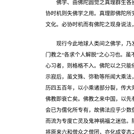
佛学、由佛陀圆觉之真理群生各
协时机则失佛学之用。真理即佛陀所
文化。必协时机而有佛陀之现身说法，
现行今此地球人类间之佛学，乃
门教之“各求个人解脱”之心习也。
心习者，则格格不入。佛陀以之只能
示寂后，虽文殊、弥勒等所闻大乘法
历四五百年，以小乘诸部分裂，传大
佛教即衰亡矣。佛教之来中国，以先
会已为儒化所专有，故佛法应乎少数
而流为专度亡灵及鬼神祸福之迷信。
将原来六和僧众之僧团，亦化成变态