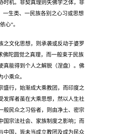
协时机。非契真理则失佛学之体，非
、一生类、一民族各别之心习或思想
依心”。
族之文化思想，则承袭或反动于婆罗
求佛陀圆觉之真理，而一般束于民族
使真能得到个人之解脱（涅盘）。佛
为小乘众。
宗盛行，始渐成大乘教团，而印度之
受发挥者虽在大乘思想，然以人生社
一般民众之习俗者，则由净土、密宗
中国宗法社会、家族制度之影响；而
与中国，皆未当成立教团及成为民众