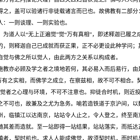
得之，盖可以验诸行非徒载诸言而已也。故佛教有二部分
人：一则谈理、一则实验也。
为道人以“无上正遍觉”觉“万有真相”，即述释迦已履
的，则释迦自己已成就而获正果，正不必更设此种学问；
自觉与佛之所以觉人，由此两方之关系以构成者。
施教亦必顾及学之者之境地若何，其必易入而后易行，由
，万有之实相，而佛学之成立，在察兹相，故不可不相合。
被觉者之心理与环境，不可不注意也。抑徒合时机，则近
之不可也，故兼及之尤为急务。喻若造铁道于京沪间，以
州，临镇江以达南京，站站令人止之，令人登之，终至南
随其差而造就。至一站即得一站结果，站站落实，而抵达
镇者，契时机也。求人人能成佛觉，故须契时机，而时机