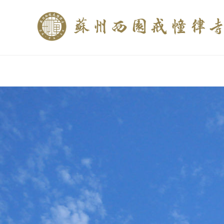
if (is_home()){ //这里描述在前******* $description = "西园寺和研究所发布
$description = category_description(); } elseif (is_tag()){ $keywords = s
trim(strip_tags($description)); ?>