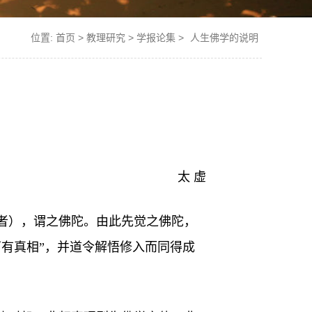
位置:
首页
>
教理研究
>
学报论集
>
人生佛学的说明
太 虚
者），谓之佛陀。由此先觉之佛陀，
有真相”，并道令解悟修入而同得成