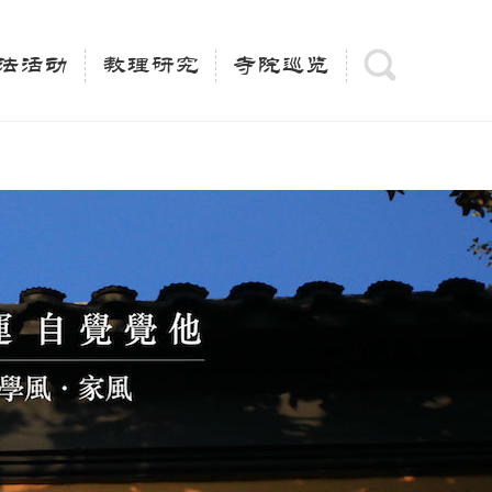
(is_category()){ $keywords = single_cat_title('', false);
= trim(strip_tags($keywords)); $description =
法活动
教理研究
寺院巡览