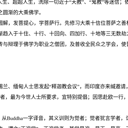
人生、超超人生，洗除一切近于“天教”、“鬼教”等迷信
之圆渐的大乘佛学。
圆解，发菩提心，学菩萨行。先修习大乘十信位菩萨之善
渐趋入于十住、十行、十回向、四加行、十地等三无数劫
传与辩理于佛学为职业之僧团，及普收全民众之学会，使
锡兰、缅甸人士思发起“释迦教会议”，而印度亦来缄邀请
论者，最为今世人士所要求，宜特别提倡；因思赴欧一行
”，从Buddha一字译音，其义训则为觉者；觉者犹言学