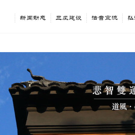
相关新闻法讯的官方平台"; $keywords = "西园寺，佛教,佛学院，法讯，心理咨询"; } elseif 
ingle_tag_title('', false); $description = tag_description(); } $keywords 
新闻动态
三风建设
法音宣流
弘