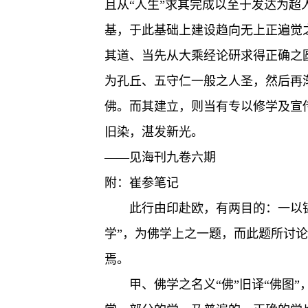
且从“人生”求其完成以至于发达为超
基，于此基础上建设趋向无上正遍觉
其道、当先从大乘经论研求得正确之
为孔丘、五守仁一般之人圣，然后再
佛。而其建立，则当有专以修学及宣
旧染，湛发新光。
——见海刊九卷六期
附：崔参笔记
此行由印赴欧，有两目的：一以
学”，为佛学上之一题，而此题所讨
焉。
甲、佛学之名义“佛”旧译“佛图