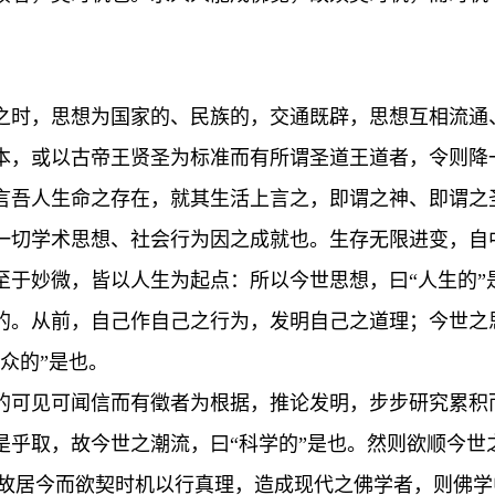
之时，思想为国家的、民族的，交通既辟，思想互相流通
本，或以古帝王贤圣为标准而有所谓圣道王道者，令则降
言吾人生命之存在，就其生活上言之，即谓之神、即谓之
一切学术思想、社会行为因之成就也。生存无限进变，自
至于妙微，皆以人生为起点：所以今世思想，曰“人生的”
的。从前，自己作自己之行为，发明自己之道理；今世之
众的”是也。
的可见可闻信而有徵者为根据，推论发明，步步研究累积
是乎取，故今世之潮流，曰“科学的”是也。然则欲顺今世
矣。故居今而欲契时机以行真理，造成现代之佛学者，则佛