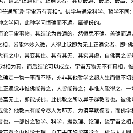
，谓之“正遍觉”。正遍觉者，其觉最遍、最正、最高、
，即普通所谓“宇宙万有真相”。佛学与通常科学、哲学不
种之学问，此种学问恒确而不遍，属部份的。
而论宇宙事物，其结论为普遍的，然恒患不确。盖确而遍
之相，皆能体妙入微，人得此觉即为无上正遍觉者，即“
大有之中，其变其住、其有其无、其实其虚，自佛察之皆
此对相为真，而后结论可以成立。宇宙万物无不有真相，
之确定一物一事而不移，亦非其他哲学之超人生而恒不切
上正遍觉非惟佛能得之，人皆能得之；非惟人能得之，一
最高无上，即能成佛，此佛教之所以异于群教者也。彼佛
成佛？他教未有能令尽人为耶苏、为谟罕默德者，而佛学
者也。一部份之哲学、科学，据数理、论理，谈宇宙之相
常万有之内推论大理，自匹夫匹妇皆获觉之。佛与人人同