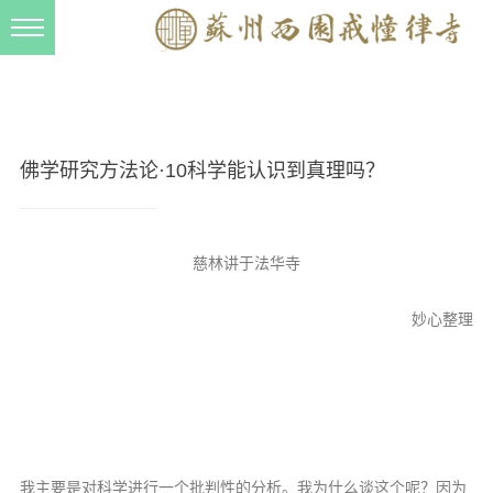
新闻动态
西园动态
法事活动
佛学研究方法论·10科学能认识到真理吗？
交流往来
三风建设
慈林讲于法华寺
寺院管理
妙心整理
戒幢春秋
档案管理
道风建设
法音宣流
我主要是对科学进行一个批判性的分析。我为什么谈这个呢？因为