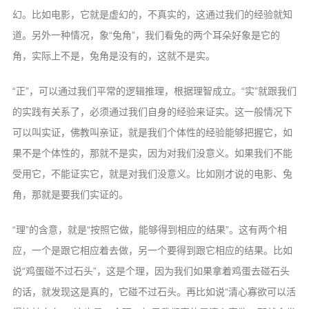
信息公告
幻。比如电影，它就是虚幻的，不真实的，这通过我们的经验就知
戒幢论坛
道。另外一种情况，象“兔角”，我们看兔的两个耳朵好象是它的
角，实际上不是，兔角是没有的，这就不是实。
寺院巡览
活动记录
“正”，可以通过我们平常的逻辑推理，根据理智成立。“实”就跟我们
西园风光
的实践有关系了，必须通过我们自身的经验来证实。这一般情况下
可以叫实证，佛教叫亲证，就是我们个体性的经验能够把握它，如
下院风采
果不是个体性的，那就不是实，因为对我们没意义。如果我们不能
搜索
受用它，不能证实它，就是对我们没意义。比如刚才说的电影、兔
角，那就是要我们实证的。
“理”的含意，就是“按照它做，能够得到相应的结果”。这有两个相
应，一个是跟它相应着去做，另一个要得到跟它相应的结果。比如
说“鸡蛋碰不过石头”，这是个理，因为我们如果拿着鸡蛋去碰石头
的话，就发现这是真的，它碰不过石头。再比如说“清心寡欲可以活