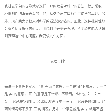
音频视频
我过去学佛的因缘就是这样，那时候我对科学的看法，就是采取一
弘法书籍
种批判性的眼光去看的，我是从这个角度接触到了佛法的真理。另
助印功德
外，现在绝大多数人对科学的看法都是错的。因此，这种批判性地
分析介绍显得很有必要。围绕科学是不是真理、科学终究能否认识
弘法活动
到真理这个中心问题，我要谈九个方面。
西园法讯
皈依斋戒
义工家园
一、真理与科学
观世音热线
菩提静修营
观自在禅修营
先说一下真理的定义。“真”有两个意思，一个是“正”的意思，另一个
教理研究
是“实”的意思。“正”的意思是不错谬、不颠倒。比如说“２＋２＝
５”，这就是错谬的。又比如说“两斤重于三斤”，这就是颠倒的。这
学报论集
两种情况都不属于“正”的情况。另外一个意思就是“实”，就是不虚