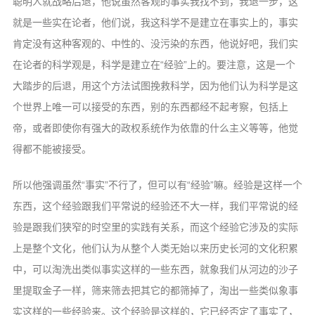
聪明人就战略后退，他说虽然客观的事实我找不到，我退一步，这
就是一些实在论者，他们说，我这科学不是建立在事实上的，事实
肯定没有这种客观的、中性的、没污染的东西，他说好吧，我们实
在论者的科学观是，科学是建立在“经验”上的。要注意，这是一个
大踏步的后退，用这个方法试图挽救科学，因为他们认为科学是这
个世界上唯一可以接受的东西，别的东西都经不起考察，包括上
帝，或者即使你有强大的政权系统作为依靠的什么主义等等，他觉
得都不能被接受。
所以他强调虽然“事实”不行了，但可以有“经验”嘛。经验是这样一个
东西，这个经验跟我们平常说的经验还不大一样，我们平常说的经
验是跟我们狭窄的时空里的实践有关系，而这个经验它涉及的实际
上是整个文化，他们认为从整个人类无始以来历史长河的文化积累
中，可以淘洗出类似事实这样的一些东西，就象我们从河边的沙子
里提取金子一样，筛来筛去把其它的都筛掉了，淘出一些类似象事
实这样的一些经验来。这个经验是这样的，它已经否定了事实了，