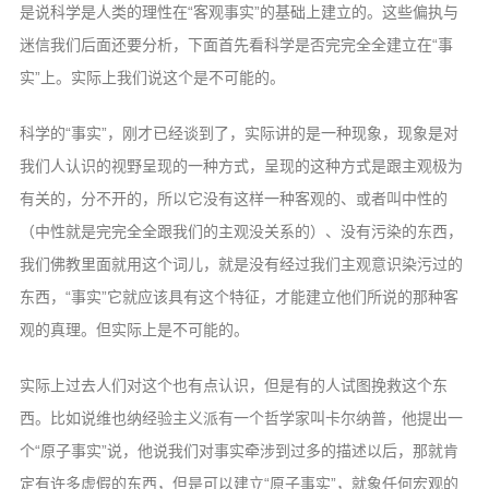
是说科学是人类的理性在“客观事实”的基础上建立的。这些偏执与
迷信我们后面还要分析，下面首先看科学是否完完全全建立在“事
实”上。实际上我们说这个是不可能的。
科学的“事实”，刚才已经谈到了，实际讲的是一种现象，现象是对
我们人认识的视野呈现的一种方式，呈现的这种方式是跟主观极为
有关的，分不开的，所以它没有这样一种客观的、或者叫中性的
（中性就是完完全全跟我们的主观没关系的）、没有污染的东西，
我们佛教里面就用这个词儿，就是没有经过我们主观意识染污过的
东西，“事实”它就应该具有这个特征，才能建立他们所说的那种客
观的真理。但实际上是不可能的。
实际上过去人们对这个也有点认识，但是有的人试图挽救这个东
西。比如说维也纳经验主义派有一个哲学家叫卡尔纳普，他提出一
个“原子事实”说，他说我们对事实牵涉到过多的描述以后，那就肯
定有许多虚假的东西，但是可以建立“原子事实”，就象任何宏观的