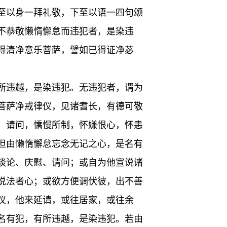
至以身一拜礼敬，下至以语一四句颂
不恭敬懒惰懈怠而违犯者，是染违
得清净意乐菩萨，譬如已得证净苾
所违越，是染违犯。无违犯者，谓为
菩萨净戒律仪，见诸耆长，有德可敬
、请问，憍慢所制，怀嫌恨心，怀恚
但由懒惰懈怠忘念无记之心，是名有
谈论、庆慰、请问；或自为他宣说诸
说法者心；或欲方便调伏彼，出不善
仪，他来延请，或往居家，或往余
名有犯，有所违越，是染违犯。若由