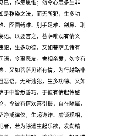
见已，作意思惟；勿令心恚多生非
如是秽染之法，而无所犯，生多功
难、囹圄缚难、刖手足难、劓鼻、刵
妄语。以要言之，菩萨唯观有情义
违犯，生多功德。又如菩萨见诸有
间语，令离恶友，舍相亲爱，勿令有
德。又如菩萨见诸有情，为行越路非
粗恶语，无所违犯，生多功德。又如
萨于中皆悉善巧，于彼有情起怜愍
论，令彼有情欢喜引摄，自在随属，
萨净戒律仪，生起诡诈、虚谈现相，
犯者，若为除遣生起乐欲，发勤精