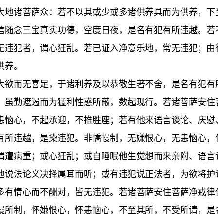
大地诸菩萨众：若不以其或少或多诸供养具而为供养，下
信随念三宝真实功德，空度日夜，是名有犯有所违越。若
无违犯者，谓心狂乱。若已证入净意乐地，常无违犯；由
供养。
大欲而无喜足，于诸利养及以恭敬生著不舍，是名有犯有
，虽勤遮遏而为猛利性惑所蔽，数起现行。若诸菩萨安住
恚恼心，不起承迎，不推胜座；若有他来语言谈论、庆慰
有所违越，是染违犯。非憍慢制，无嫌恨心，无恚恼心，
谓遭病重；或心狂乱；或自睡眠他生觉想而来亲附、语言
他说法论义决择属耳而听；或有违犯说正法者，为欲将护
多有情心而不酬对，皆无违犯。若诸菩萨安住菩萨净戒律
慢所制，怀嫌恨心，怀恚恼心，不至其所，不受所请，是