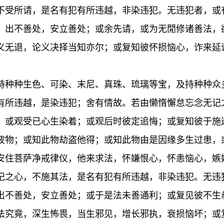
不受所请，是名有犯有所违越，非染违犯。无违犯者，或
，出不善处，安立善处；或余先请，或为无閒修诸善法，
义无退，论义决择当知亦尔；或复知彼怀损恼心，诈来延
持种种生色、可染、末尼、真珠、琉璃等宝，及持种种众
有所违越，是染违犯；舍有情故。若由懒惰懈怠忘念无记
；或观受已心生染着；或观后时彼定追悔；或复知彼于施
波物；或知此物劫盗他得；或知此物由是因缘多生过患，
安住菩萨净戒律仪，他来求法，怀嫌恨心，怀恚恼心，嫉
记之心，不施其法，是名有犯有所违越，非染违犯。无违
出不善处，安立善处；或于是法未善通利；或复见彼不生
法究竟，深生怖畏，当生邪见，增长邪执，衰损恼坏；或