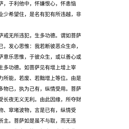
萨，于利他中，怀嫌恨心，怀恚恼
业少希望住，是名有犯有所违越，非
萨戒无所违犯，生多功德。谓如菩萨
已，发心思惟：我若断彼恶众生命，
萨意乐思惟，于彼众生，或以善心或
生多功德。如菩萨见有增上增上宰
力所能，若废、若黜增上等位。由是
多物已，执为己有，纵情受用。菩萨
受长夜无义无利。由此因缘，所夺财
物、窣堵波物，言是已有，纵情受
所主。菩萨如是虽不与取，而无违