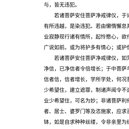
与，皆无违犯。
若诸菩萨安住菩萨净戒律仪，于
有所违越，是染违犯。若由懒惰懈怠
业寂静现行诸有情所，起怜愍心，欲
广说如前。或为将护多有情心；或护
若诸菩萨安住菩萨净戒律仪，如
净信，已净信者令倍增长；于中菩萨
信者信，信者增长，学所学处，何况
少希望住，建立遮罪，制诸声闻令不
业少希望住，可名为妙；非诸菩萨利
者、居士、婆罗门等及恣施家，应求
钵，如是自求种种丝缕，令非亲里为