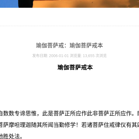
瑜伽菩萨戒：瑜伽菩萨戒本
发布日期: 2006-01-01 浏览量: 13,655 次浏览
瑜伽菩萨戒本
自数数专谛思惟，此是菩萨正所应作此非菩萨正所应作。
菩萨摩呾理迦随其所闻当勤修学！若诸菩萨住戒律仪有其
他胜处法。