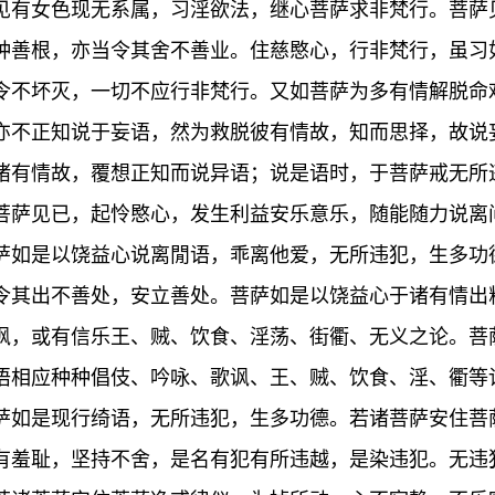
见有女色现无系属，习淫欲法，继心菩萨求非梵行。菩萨
种善根，亦当令其舍不善业。住慈愍心，行非梵行，虽习
令不坏灭，一切不应行非梵行。又如菩萨为多有情解脱命
亦不正知说于妄语，然为救脱彼有情故，知而思择，故说
诸有情故，覆想正知而说异语；说是语时，于菩萨戒无所
菩萨见已，起怜愍心，发生利益安乐意乐，随能随力说离
萨如是以饶益心说离閒语，乖离他爱，无所违犯，生多功
令其出不善处，安立善处。菩萨如是以饶益心于诸有情出
讽，或有信乐王、贼、饮食、淫荡、街衢、无义之论。菩
语相应种种倡伎、吟咏、歌讽、王、贼、饮食、淫、衢等
萨如是现行绮语，无所违犯，生多功德。若诸菩萨安住菩
有羞耻，坚持不舍，是名有犯有所违越，是染违犯。无违