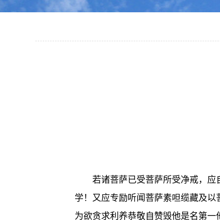
若诸菩萨已受菩萨所受净戒，应
学！又应专励听闻菩萨素呾缆藏及以
为欲贪求利养恭敬自赞毁他是名第一