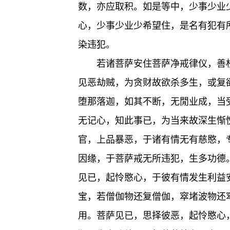
数，亦应取积。如是等中，少事少业
心，少事少业少希望住，是名有犯有
染违犯。
若诸菩萨安住菩萨净戒律仪，善
见恶劫贼，为贪财故欲杀多生，或复
堕那落迦，如其不断，无閒业成，当
无记心，知此事已，为当来故深生惭
官，上品暴恶，于诸有情无有慈愍，
因缘，于菩萨戒无所违犯，生多功德
见已，起怜愍心，于彼有情发生利益
宝，若僧伽物还复僧伽，窣堵波物还
用。菩萨见已，思择彼恶，起怜愍心