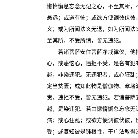
懒惰懈怠忘念无记之心，不至其所，
悬远；或道有怖；或欲方便调彼伏彼
义；或为所闻法义无退，如为所闻法
至其所，不受所请，皆无违犯。
若诸菩萨安住菩萨净戒律仪，他
心，或恚恼心，违拒不受，是名有犯
越，非染违犯。无违犯者，或心狂乱
定当贫匮；或知此物是僧伽物、窣堵
责，违拒不受，皆无违犯。若诸菩萨
越，是染违犯。若由懒惰懈怠忘念无
病；或心狂乱；或欲方便调彼伏彼，
受；或复知彼是钝根性，于广法教得