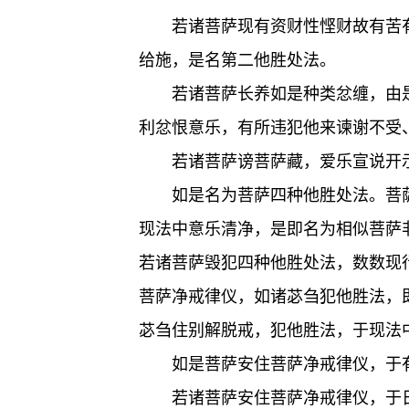
若诸菩萨现有资财性悭财故有苦
给施，是名第二他胜处法。
若诸菩萨长养如是种类忿缠，由
利忿恨意乐，有所违犯他来谏谢不受
若诸菩萨谤菩萨藏，爱乐宣说开
如是名为菩萨四种他胜处法。菩
现法中意乐清净，是即名为相似菩萨
若诸菩萨毁犯四种他胜处法，数数现
菩萨净戒律仪，如诸苾刍犯他胜法，
苾刍住别解脱戒，犯他胜法，于现法
如是菩萨安住菩萨净戒律仪，于
若诸菩萨安住菩萨净戒律仪，于