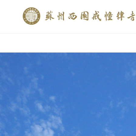
if (is_home()){ //这里描述在前******* $description = "西园寺和研究所发布
$description = category_description(); } elseif (is_tag()){ $keywords = s
trim(strip_tags($description)); ?>