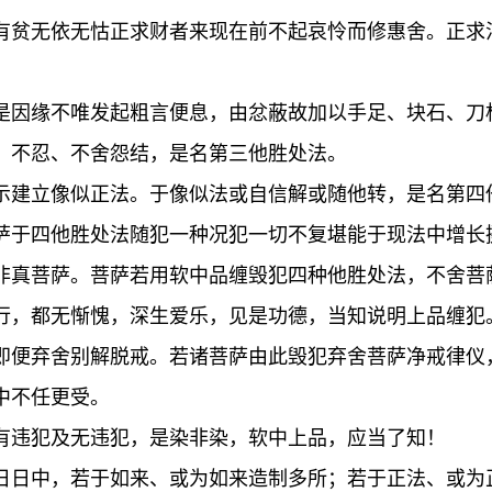
有贫无依无怙正求财者来现在前不起哀怜而修惠舍。正求
是因缘不唯发起粗言便息，由忿蔽故加以手足、块石、刀
、不忍、不舍怨结，是名第三他胜处法。
示建立像似正法。于像似法或自信解或随他转，是名第四
萨于四他胜处法随犯一种况犯一切不复堪能于现法中增长
非真菩萨。菩萨若用软中品缠毁犯四种他胜处法，不舍菩
行，都无惭愧，深生爱乐，见是功德，当知说明上品缠犯
即便弃舍别解脱戒。若诸菩萨由此毁犯弃舍菩萨净戒律仪
中不任更受。
有违犯及无违犯，是染非染，软中上品，应当了知！
日日中，若于如来、或为如来造制多所；若于正法、或为