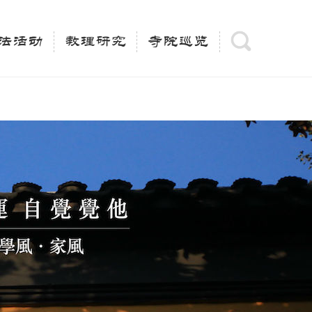
(is_category()){ $keywords = single_cat_title('', false);
= trim(strip_tags($keywords)); $description =
法活动
教理研究
寺院巡览