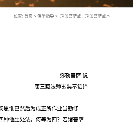
位置:
首页
>
佛学指导
>
瑜伽菩萨戒：瑜伽菩萨戒本
弥勒菩萨 说
唐三藏法师玄奘奉诏译
既思惟已然后为成正所作业当勤修
四种他胜处法。何等为四？若诸菩萨