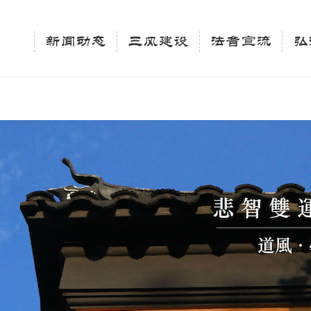
相关新闻法讯的官方平台"; $keywords = "西园寺，佛教,佛学院，法讯，心理咨询"; } elseif 
ingle_tag_title('', false); $description = tag_description(); } $keywords 
新闻动态
三风建设
法音宣流
弘