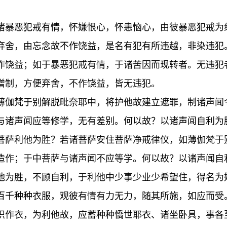
诸暴恶犯戒有情，怀嫌恨心，怀恚恼心，由彼暴恶犯戒为
弃舍，由忘念故不作饶益，是名有犯有所违越，非染违犯
作饶益；如于暴恶犯戒有情，于诸苦因而现转者。无违犯
僧制，方便弃舍，不作饶益，皆无违犯。
薄伽梵于别解脱毗奈耶中，将护他故建立遮罪，制诸声闻
与诸声闻应等修学，无有差别。何以故？以诸声闻自利为
菩萨利他为胜？若诸菩萨安住菩萨净戒律仪，如薄伽梵于
造作；于中菩萨与诸声闻不应等学。何以故？以诸声闻自
他为胜，不顾自利，于利他中少事少业少希望住，得名为
百千种种衣服，观彼有情有力无力，随其所施，如应而受
织作衣，为利他故，应蓄种种憍世耶衣、诸坐卧具，事各