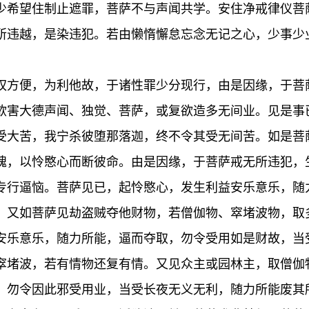
少希望住制止遮罪，菩萨不与声闻共学。安住净戒律仪菩
所违越，是染违犯。若由懒惰懈怠忘念无记之心，少事少
权方便，为利他故，于诸性罪少分现行，由是因缘，于菩
欲害大德声闻、独觉、菩萨，或复欲造多无间业。见是事
受大苦，我宁杀彼堕那落迦，终不令其受无间苦。如是菩
愧，以怜愍心而断彼命。由是因缘，于菩萨戒无所违犯，
专行逼恼。菩萨见已，起怜愍心，发生利益安乐意乐，随
。又如菩萨见劫盗贼夺他财物，若僧伽物、窣堵波物，取
安乐意乐，随力所能，逼而夺取，勿令受用如是财故，当
窣堵波，若有情物还复有情。又见众主或园林主，取僧伽
，勿令因此邪受用业，当受长夜无义无利，随力所能废其