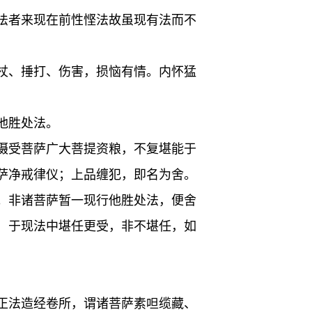
法者来现在前性悭法故虽现有法而不
杖、捶打、伤害，损恼有情。内怀猛
他胜处法。
摄受菩萨广大菩提资粮，不复堪能于
萨净戒律仪；上品缠犯，即名为舍。
。非诸菩萨暂一现行他胜处法，便舍
，于现法中堪任更受，非不堪任，如
正法造经卷所，谓诸菩萨素呾缆藏、