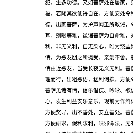
犯，生多功德。又如菩萨处在居家，
福，若随其欲便得自在，方便安处令
德。出家菩萨，为护声闻圣所教诫，
耳、剜眼等难，虽诸菩萨为自命难，
利，非无义利，自无染心，唯为饶益
情，为恶友朋之所摄受，亲爱不舍。
情由近恶友，当受长夜无义无利。菩
理而行，出粗恶语，猛利诃摈，方便
菩萨见诸有情，信乐倡伎、吟咏、歌
心，发生利益安乐意乐，现前为作绮
方便奖导，出不善处，安立善处。菩
方便研求，假利求利，味邪命法，无