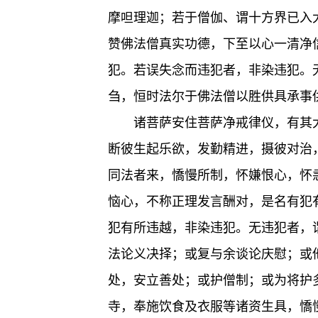
摩呾理迦；若于僧伽、谓十方界已入
赞佛法僧真实功德，下至以心一清净
犯。若误失念而违犯者，非染违犯。
刍，恒时法尔于佛法僧以胜供具承事
诸菩萨安住菩萨净戒律仪，有其
断彼生起乐欲，发勤精进，摄彼对治
同法者来，憍慢所制，怀嫌恨心，怀
恼心，不称正理发言酬对，是名有犯
犯有所违越，非染违犯。无违犯者，
法论义决择；或复与余谈论庆慰；或
处，安立善处；或护僧制；或为将护
寺，奉施饮食及衣服等诸资生具，憍