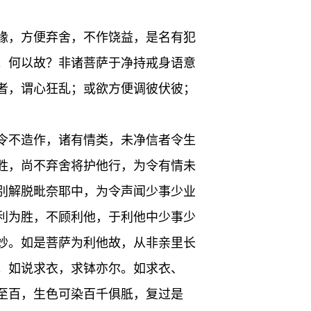
缘，方便弃舍，不作饶益，是名有犯
。何以故？非诸菩萨于净持戒身语意
者，谓心狂乱；或欲方便调彼伏彼；
令不造作，诸有情类，未净信者令生
胜，尚不弃舍将护他行，为令有情未
别解脱毗奈耶中，为令声闻少事少业
利为胜，不顾利他，于利他中少事少
妙。如是菩萨为利他故，从非亲里长
。如说求衣，求钵亦尔。如求衣、
至百，生色可染百千俱胝，复过是