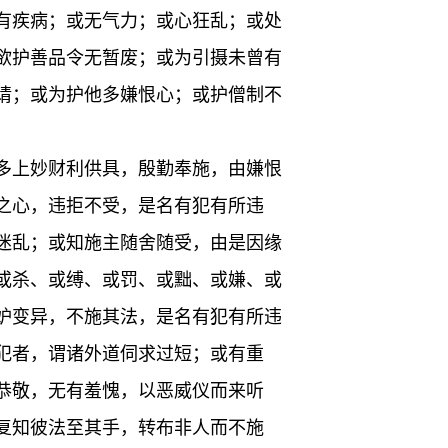
有疾病；或无气力；或心狂乱；或处
欲护善品令无暂废；或为引摄未曾有
请；或为护他多嫌恨心；或护僧制不
多上妙财利供具，殷勤奉施，由嫌恨
之心，违拒不受，是名有犯有所违
迷乱；或知施主随舍随受，由是因缘
或杀、或缚、或罚、或黜、或嫌、或
妒变异，不施其法，是名有犯有所违
犯者，谓诸外道伺求过短；或有重
恭敬，无有羞愧，以恶威仪而来听
复知彼法至其手，转布非人而不施