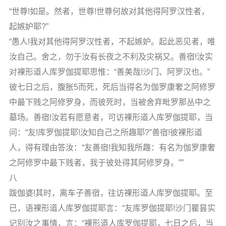
“世尊!如是。然者，世尊!世尊何故对其他得阿罗汉性者，
起嫉妒耶?”
“愚人!我对其他得阿罗汉性者，不起嫉妒。起此恶见者，唯
汝自己。舍之，勿于汝有长夜之不利及灾祸又。善宿!汝实
对裸形道人库罗伽提耶思惟：“善美哉!沙门、阿罗汉也。”
彼七日之后，腹胀5而死，死后当得名为伽罗康奢之阿修罗
中最下贱之阿修罗身，而彼死时，当被舍弃毗罗那丛中之
墓场。善宿!汝若有愿意者，可访裸形道人库罗伽提耶，当
问：“友!库罗伽提耶!汝知自己之所趣耶?”善宿!彼裸形道
人，得有理由答汝：“友善宿!我知我所趣：有名为伽罗康奢
之阿修罗中最下贱者，我于彼处得其阿修罗身。””
八
跋伽婆!其时，离车子善宿，往访裸形道人库罗伽提耶。至
已，语裸形道人库罗伽提耶言：“友库罗伽提耶!沙门瞿昙实
记别汝之事情，言：“裸形道人库罗伽提耶，七日之后，当