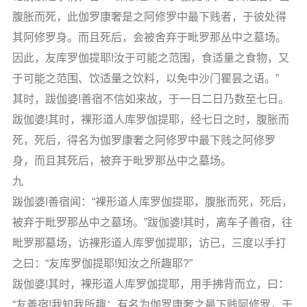
腹胀而死，此伽罗康奢是之阿修罗中最下贱者，于彼处得
其阿修罗身。而且死后，会被舍弃于毗罗那丛中之墓场。
因此，友库罗伽提耶!汝于可能之范围，食适量之食物，又
于可能之范围、饮适量之饮料，以免中沙门瞿昙之语。”
其时，跋伽婆!善宿不信如来故，于一日二日乃数至七日。
跋伽婆!其时，裸形道人库罗伽提耶，经七日之时，腹胀而
死，死后，得名为伽罗康奢之阿修罗中最下贱之阿修罗
身，而且其死后，被弃于毗罗那丛中之墓场。
九
跋伽婆!善宿闻：“裸形道人库罗伽提耶，腹胀而死，死后，
被弃于毗罗那丛中之墓场。”跋伽婆!其时，离车子善宿，往
毗罗那墓场，访裸形道人库罗伽提耶，访已，三度以手打
之曰：“友库罗伽提耶!知汝之所趣耶?”
跋伽婆!其时，裸形道人库罗伽提耶，用手拂背而立，曰：
“友善宿!我知我所趣：有名为伽罗康奢之最下贱阿修罗，于