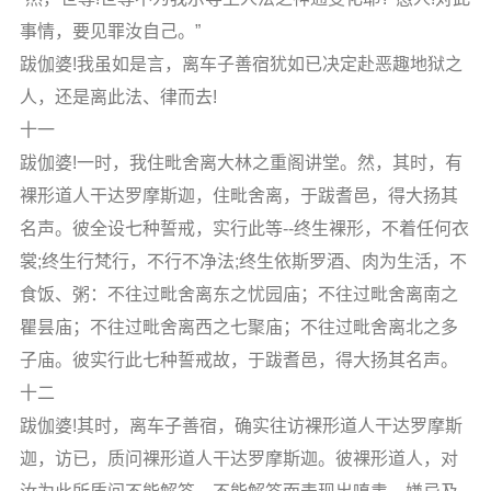
事情，要见罪汝自己。”
跋伽婆!我虽如是言，离车子善宿犹如已决定赴恶趣地狱之
人，还是离此法、律而去!
十一
跋伽婆!一时，我住毗舍离大林之重阁讲堂。然，其时，有
裸形道人干达罗摩斯迦，住毗舍离，于跋耆邑，得大扬其
名声。彼全设七种誓戒，实行此等--终生裸形，不着任何衣
裳;终生行梵行，不行不净法;终生依斯罗酒、肉为生活，不
食饭、粥：不往过毗舍离东之忧园庙；不往过毗舍离南之
瞿昙庙；不往过毗舍离西之七聚庙；不往过毗舍离北之多
子庙。彼实行此七种誓戒故，于跋耆邑，得大扬其名声。
十二
跋伽婆!其时，离车子善宿，确实往访裸形道人干达罗摩斯
迦，访已，质问裸形道人干达罗摩斯迦。彼裸形道人，对