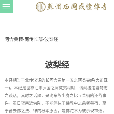
新闻动态
西园动态
法事活动
阿含典籍·南传长部·波梨经
交流往来
三风建设
波梨经
寺院管理
戒幢春秋
本经相当于北传汉译的长阿含卷第一五之阿菟夷经(大正藏
档案管理
一)。本经是世尊往末罗国之阿菟夷村时，访问拔迦婆梵志
道风建设
之谈话，其时之话题，是离车族出身之比丘善宿的还俗事
件。虽日夜亲近佛陀，不能停住于佛教中之愚者善宿，至
法音宣流
于舍去佛之法、律的根本原因，是佛陀不为彼示现神通，