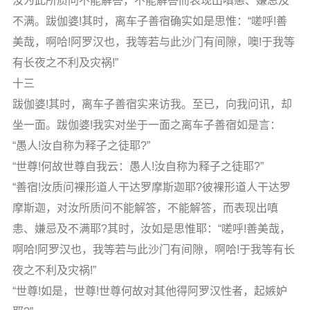
汝为此所质问不能解答，不能解答而表现出嗔恚、嫌忌及
不满。跋伽婆!其时，离车子善宿确实如是思惟：“嗟呼!善
美哉，啊哈!阿罗汉也，我等若与此沙门有间隙，噢!于我等
有长夜之不利及灾祸!”
十三
跋伽婆!其时，离车子善宿实来访我。至已，向我问讯，却
坐一面。跋伽婆!我实对坐于一面之离车子善宿如是言：
“愚人!汝自称为释子之徒耶?”
“世尊!何故世尊自我云：愚人!汝自称为释子之徒耶?”
“善宿!汝质问裸形道人干达罗摩斯迦耶?彼裸形道人干达罗
摩斯迦，对汝所质问不能解答，不能解答，而表现出嗔
恚、嫌忌及不满耶?其时，汝如是思惟耶：“嗟呼!善美哉，
啊哈!阿罗汉也，我等若与此沙门有间隙，啊哈!于我等有长
夜之不利及灾祸!”
“世尊!如是，世尊!世尊何故对其他得阿罗汉性者，起嫉妒