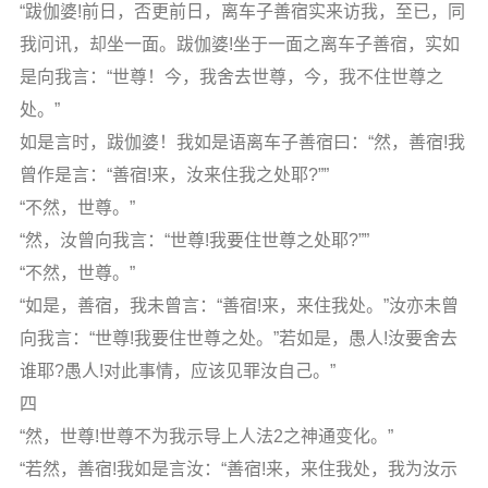
“跋伽婆!前日，否更前日，离车子善宿实来访我，至已，同
我问讯，却坐一面。跋伽婆!坐于一面之离车子善宿，实如
是向我言：“世尊！今，我舍去世尊，今，我不住世尊之
处。”
如是言时，跋伽婆！我如是语离车子善宿曰：“然，善宿!我
曾作是言：“善宿!来，汝来住我之处耶?””
“不然，世尊。”
“然，汝曾向我言：“世尊!我要住世尊之处耶?””
“不然，世尊。”
“如是，善宿，我未曾言：“善宿!来，来住我处。”汝亦未曾
向我言：“世尊!我要住世尊之处。”若如是，愚人!汝要舍去
谁耶?愚人!对此事情，应该见罪汝自己。”
四
“然，世尊!世尊不为我示导上人法2之神通变化。”
“若然，善宿!我如是言汝：“善宿!来，来住我处，我为汝示