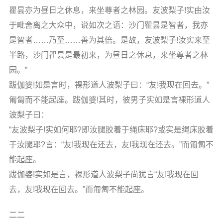
瞿昙亦为昼日之休息，来坐尊者之林园。友波梨子!实由汝
于毗舍离之大众中，说如次之语：沙门瞿昙是智者，我亦
是智者……乃至……善为其倍。是故，友波梨子!汝实来至
半路，沙门瞿昙是最初来，为昼日之休息，来坐尊者之林
园。”
跋伽婆!如是言时，裸形道人波梨子曰：“友!我现在回去。”
匍匐而不能起座。跋伽婆!其时，彼男子实如是言裸形道人
波梨子曰：
“友波梨子!实如何耶?即汝腿胶着于绳床耶?或实是绳床胶着
于汝腿耶?言：“友!我现在还去，友!我现在还去。”而匍匐不
能起座。
跋伽婆!实如是言，裸形道人波梨子尚犹言“友!我现在回
去，友!我现在回去。”而匍匐不能起座。
二二