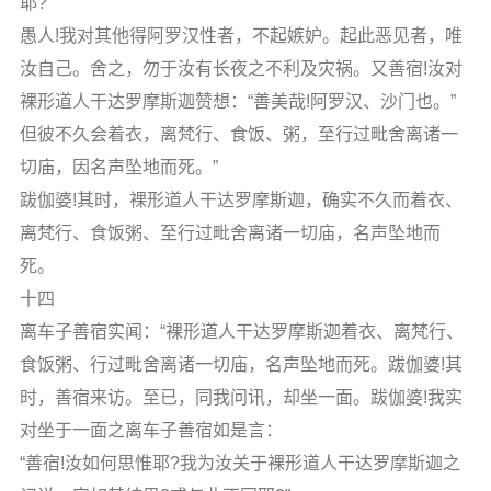
耶?”
愚人!我对其他得阿罗汉性者，不起嫉妒。起此恶见者，唯
汝自己。舍之，勿于汝有长夜之不利及灾祸。又善宿!汝对
裸形道人干达罗摩斯迦赞想：“善美哉!阿罗汉、沙门也。”
但彼不久会着衣，离梵行、食饭、粥，至行过毗舍离诸一
切庙，因名声坠地而死。”
跋伽婆!其时，裸形道人干达罗摩斯迦，确实不久而着衣、
离梵行、食饭粥、至行过毗舍离诸一切庙，名声坠地而
死。
十四
离车子善宿实闻：“裸形道人干达罗摩斯迦着衣、离梵行、
食饭粥、行过毗舍离诸一切庙，名声坠地而死。跋伽婆!其
时，善宿来访。至已，同我问讯，却坐一面。跋伽婆!我实
对坐于一面之离车子善宿如是言：
“善宿!汝如何思惟耶?我为汝关于裸形道人干达罗摩斯迦之