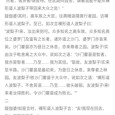
“然者，诸贤者!请暂待。在此期间我去，请看我能不能从裸
形道人波梨子带回来大众之处！”
跋伽婆!其时，离车族之大官，往典睹迦孺普行者园，访裸
形道人波梨子。至已，如次言裸形道人波梨子曰：
“波梨子!来，汝出来则可。众多知名之离车族、众多知名高
位之婆罗门及富有之长者，诸外道之沙门、婆罗门亦皆来
矣。沙门瞿昙亦为昼日之休息，亦来尊者之园。波梨子!实
由汝于毗舍离之大众中，说如次之语：“沙门瞿昙是智者，
我亦是智者……乃至……我为其倍。”是故，友波梨子!实来
至半路，沙门瞿昙是最初来，为昼日之休息，来尊者之林
园。友波梨子!依沙门瞿昙于大众中，说如次之语：“裸形道
人波梨子，不舍其语……乃至……彼头破裂。友波梨子!来!
来者汝得胜利，令沙门瞿昙成为败北。””
二
跋伽婆!如是言时，裸形道人波梨子言：“友!我现在回去，