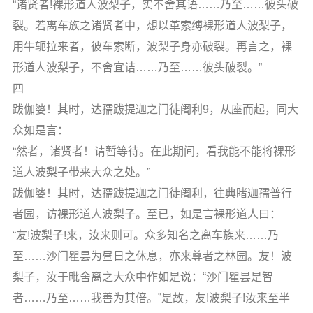
“诸贤者!裸形道人波梨子，实不舍其语……乃至……彼头破
裂。若离车族之诸贤者中，想以革索缚裸形道人波梨子，
用牛轭拉来者，彼车索断，波梨子身亦破裂。再言之，裸
形道人波梨子，不舍宜诘……乃至……彼头破裂。”
四
跋伽婆！其时，达孺跋提迦之门徒阇利9，从座而起，同大
众如是言：
“然者，诸贤者！请暂等待。在此期间，看我能不能将裸形
道人波梨子带来大众之处。”
跋伽婆！其时，达孺跋提迦之门徒阇利，往典睹迦孺普行
者园，访裸形道人波梨子。至已，如是言裸形道人曰：
“友!波梨子!来，汝来则可。众多知名之离车族来……乃
至……沙门瞿昙为昼日之休息，亦来尊者之林园。友！波
梨子，汝于毗舍离之大众中作如是说：“沙门瞿昙是智
者……乃至……我善为其倍。”是故，友!波梨子!汝来至半