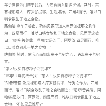
车子善宿沙门随于我后，为乞食而入郁多罗伽。其时，实
有裸形道人，库罗伽提耶，生活如狗，四足4而行，唯以口
啖食散乱于地之食物。
跋伽婆!离车子善宿，确实见裸形道人库罗伽提耶之狗作
为，四足而行，唯以口啖食散乱于地之食物，见而思念彼
曰：“嗟呼!善美哉，啊哈!实是沙门、阿罗汉!四足而行，唯
以口啖食散乱于地之食物。”
跋伽婆!其时，依我心而知离车子善宿之心，语离车子善宿
言。
“愚人!汝实自称释子之徒耶?”
“世尊!世尊何故告我：“愚人！汝实自称释子之徒耶?””
“然者!善宿!汝见裸形道人库罗伽提耶，行狗之作为，四足
而行，唯以口啖食散乱于地之食物而言：“嗟呼!善美哉，阿
哈!实是沙门、阿罗汉，四足而行，唯以口啖食散乱于地之
食物。”不如是思惟耶?”