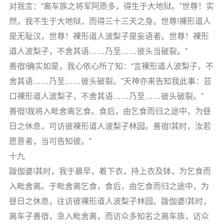
对我言：“离车族之将军阿质多，得生于大地狱。”世尊！实
然，我不生于大地狱，而得三十三天之身。世尊!裸形道人
是无耻汉，世尊！裸形道人波梨子是妄语者。世尊！裸形
道人波梨子，不舍其语……乃至……彼头当破裂。”
善宿!确实如是，我心依心所了知：“言裸形道人波梨子，不
舍其语……乃至……彼头破裂。”天神亦来告知我此事：芸
口裸形道人波梨子，不舍其语……乃至……彼头破裂。”
善宿!我将入毗舍离乞食。食后，由乞食而归之途中，为昼
日之休息，可访彼裸形道人波梨子林园。善宿!其时，汝若
愿意者，当可告知彼。”
十九
跋伽婆!其时，我于晨早，着下衣，持上衣及钵，为乞食而
入毗舍离。于毗舍离乞食，食后，由乞食而归之途中，为
昼日之休息，往访彼裸形道人波梨子林园。跋伽婆!其时，
离车子善宿，急入毗舍离，而访众多知名之离车族，访众