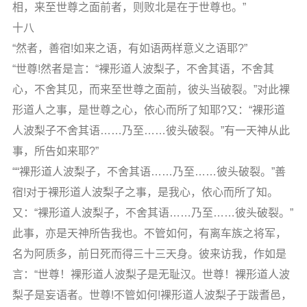
相，来至世尊之面前者，则败北是在于世尊也。”
十八
“然者，善宿!如来之语，有如语两样意义之语耶?”
“世尊!然者是言：“裸形道人波梨子，不舍其语，不舍其
心，不舍其见，而来至世尊之面前，彼头当破裂。”对此裸
形道人之事，是世尊之心，依心而所了知耶?又：“裸形道
人波梨子不舍其语……乃至……彼头破裂。”有一天神从此
事，所告如来耶?”
““裸形道人波梨子，不舍其语……乃至……彼头破裂。”善
宿!对于裸形道人波梨子之事，是我心，依心而所了知。
又：“裸形道人波梨子，不舍其语……乃至……彼头破裂。”
此事，亦是天神所告我也。不管如何，有离车族之将军，
名为阿质多，前日死而得三十三天身。彼来访我，作如是
言：“世尊！裸形道人波梨子是无耻汉。世尊！裸形道人波
梨子是妄语者。世尊!不管如何!裸形道人波梨子于跋耆邑，