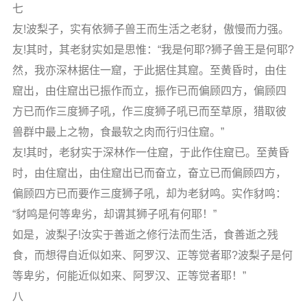
七
友!波梨子，实有依狮子兽王而生活之老豺，傲慢而力强。
友!其时，其老豺实如是思惟：“我是何耶?狮子兽王是何耶?
然，我亦深林据住一窟，于此据住其窟。至黄昏时，由住
窟出，由住窟出已振作而立，振作已而偏顾四方，偏顾四
方已而作三度狮子吼，作三度狮子吼已而至草原，猎取彼
兽群中最上之物，食最软之肉而行归住窟。”
友!其时，老豺实于深林作一住窟，于此作住窟已。至黄昏
时，由住窟出，由住窟出已而奋立，奋立已而偏顾四方，
偏顾四方已而要作三度狮子吼，却为老豺鸣。实作豺鸣：
“豺鸣是何等卑劣，却谓其狮子吼有何耶！”
如是，波梨子!汝实于善逝之修行法而生活，食善逝之残
食，而想得自近似如来、阿罗汉、正等觉者耶?波梨子是何
等卑劣，何能近似如来、阿罗汉、正等觉者耶！”
八