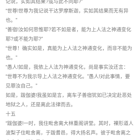
记说，实如其结果?或与此不同耶?”
“世尊!世尊为我记说干达罗摩斯迦，实如其结果而无有异
也。”
“善宿!汝如何思惟耶?若不如是者，能为上人法之神通变化
耶?或不能为耶?”
“世尊！确实如是，真能为上人法之神通变化，而非不能为
也。”
“愚人!如是，我依上人法为神通变化，尚是事实汝还言：
“世尊不为我示导上人法之神通变化。”愚人!对此事情，要
见罪汝自己。”
如是，跋伽婆!我虽如是言，离车子善宿犹如已决定赴恶处
地狱之人，还是离此法律而去。
十五
“跋伽婆!一时，我住毗舍离大林重阁讲堂。其时，裸形道人
波梨子住毗舍离，于跋耆邑，得大扬名声。彼于毗舍离之