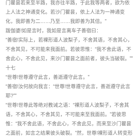
门瞿昙若来至半路，我亦往半路，于此我等两者，欲为依
上人法之神通变化。若沙门瞿昙，依上人法为一神通变
化，我即善为二……乃至……我即善为其倍。”
跋伽婆!如是言时，我如是言离车子善宿曰：
“善宿!实际上，若裸形道人波梨子，不舍其语，不舍其心，
不舍其见，不可能来我面前。若彼思惟：“我不舍此语，不
舍此心，不舍此见，来沙门瞿昙之面前者，彼头当破裂。””
十七
“世尊!世尊遵守此言，善逝遵守此言。”
“善宿!汝何故向我言：“世尊!世尊遵守此言，善逝遵守此言
耶?””
“世尊!世尊此等绝对教诫之语：“裸形道人波梨子，不舍其
语，不舍其心，不舍其见，不可能来至我面前。”若彼思
惟：“我不舍此语，不舍此心，不舍此见，而来至沙门瞿昙
之面前，如言之结果彼头破裂。”然，世尊!裸形道人转变形