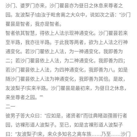
沙门、婆罗门亦来，沙门瞿昙亦为昼日之休息来尊者之
园。友波梨子!由汝于毗舍离之大众中，说如次之语：“沙门
瞿昙是智者，我亦是智者。
智者依其智慧，得依上人法示现神通变化。沙门瞿昙若来
至半路，我亦往半路。于此我等两者，欲为上人法之行神
通变化。若沙门瞿依上人法，为一神通变化，我即善为
二；若沙门瞿昙依上人法，为二神通变化，我即善为四；
若沙门瞿昙依上人法，为四神通变化，我即善为八。如是
随沙门瞿昙依上人法为神通变化，我即善为其倍。是故，
友波梨子!实来半路。沙门瞿昙是最初来，为昼日之休息，
来坐尊者之园。””
二一
彼男子答大众曰：“应如是，诸贤者!”而往典睹迦孺普行者
园，访裸形道人波梨子。至已，如是言裸形道人波梨子
曰：“友波梨子!来，来众多知名之离车族……乃至……沙门