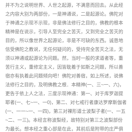
音频视频
并不为之说明世界、人世之起源，不满意而回去。从此经
弘法书籍
之内容大别为两部份，一是神通说，二是起源论。佛陀对
助印功德
于神通之示现不示现，非是佛法修行之目的，佛教的根本
精神是在说示，引导人至完全之苦灭，又到完全之苦灭的
弘法活动
目的，所以像世界之起源论，非是不可缺的东西。诚恳地
西园法讯
信受佛陀之教说，无任何疑问的，受持完全苦灭之法，无
皈依斋戒
须以神通或起源论为问题。然，当时一般的求道者等，重
苦行主义，重修定主义，因皆耽着于如斯之问题，所以善
义工家园
宿亦有执着此问题倾向吧！佛陀对善宿，如上所述，说佛
观世音热线
法修行之目的，及明佛教之根．本精神(一、三~一、六)，
菩提静修营
更告于依上人之法，三度示现神通：第一、对于库罗迦提
观自在禅修营
耶者(一、七~一、一0)，第二、对七戒行者康达罗摩斯伽者
(一、一一~一、一四)，第三对裸形道士波梨子者(一、一五
教理研究
~二、一三)。本经言称波梨经，故特别对第三之波梨部份
学报论集
为最长。想本经之重心部是在此，其前后是附带的庄严俱