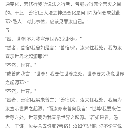
通变化，若修行我所说法之行者，皆能导得完全苦灭之目
的。于此，善宿!上人法之神通变化是何耶?为何要成就此
耶?愚人！对此事情，应该见罪汝自己。”
五
“然，世尊!不为我宣示世界3之起源。”
“然者，善宿!我曾如是言：“善宿!来，汝来住我处，我为汝
宣示世界之起源耶?””
“不然，世尊。”
“或曾向我言：“世尊！我要住世尊之处，世尊要为我说世界
之起源耶?””
“不然，世尊。”
“然者，善宿!我实未曾言：“善宿!来，汝来住我处，我当为
汝宣示世界之起源。”而汝亦未曾向我言：“世尊!我要来住
世尊之处，世尊要为我宣示世界之起源。”若如是者，愚
人！于谁，汝要舍去谁耶?善宿！汝如何思惟耶?不论宣说