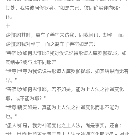
其处，我得彼阿修罗身。”如是言已，彼即确实迎向6卧
仆。
十
跋伽婆!其时，离车子善宿来访我，同我问讯，却坐一面。
跋伽婆!我对坐于一面之离车子善宿如是言：
“善宿!汝如何思惟耶?我对汝记说裸形道人库罗伽提耶，如
其结果?或与此不同耶?”
“世尊!世尊为我记说裸形道人库罗伽提耶，如其结果而无有
异。”
“善宿!汝如何思惟耶，若不如是，能为上人法之神通变化
耶，或不能为耶？”
“世尊!确实如是，真能为上人法之神通变化而非不能为
也。”
“愚人!如是，我为神通变化之上人法，尚是事实，还言：
“然，世尊!世尊不为我示导上人法之神通变化耶?”愚人!对此