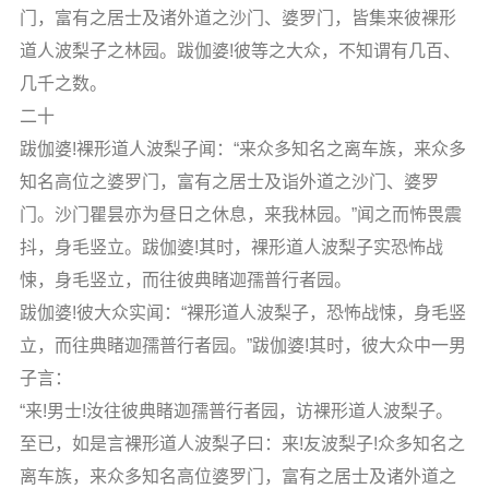
门，富有之居士及诸外道之沙门、婆罗门，皆集来彼裸形
道人波梨子之林园。跋伽婆!彼等之大众，不知谓有几百、
几千之数。
二十
跋伽婆!裸形道人波梨子闻：“来众多知名之离车族，来众多
知名高位之婆罗门，富有之居士及诣外道之沙门、婆罗
门。沙门瞿昙亦为昼日之休息，来我林园。”闻之而怖畏震
抖，身毛竖立。跋伽婆!其时，裸形道人波梨子实恐怖战
悚，身毛竖立，而往彼典睹迦孺普行者园。
跋伽婆!彼大众实闻：“裸形道人波梨子，恐怖战悚，身毛竖
立，而往典睹迦孺普行者园。”跋伽婆!其时，彼大众中一男
子言：
“来!男士!汝往彼典睹迦孺普行者园，访裸形道人波梨子。
至已，如是言裸形道人波梨子曰：来!友波梨子!众多知名之
离车族，来众多知名高位婆罗门，富有之居士及诸外道之