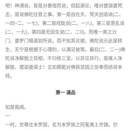
信息公告
吧！神通说，皆是对善宿而说，但起源论，唯对拔迦婆梵
戒幢论坛
志，是说佛陀往昔之事。第一是自在天、梵天创造说(二、
一四~二、一七)，第二是戏耽说(二、一八)，第三是意乱说
寺院巡览
(二、一九)，第四是无因生说(二、二0)。而唯一类之沙
活动记录
门、婆罗门唱道如所说，而不知其论据，佛陀说示此是转
西园风光
生，无宁是根据于心理的，以满足彼等。最后(二、二一)佛
下院风采
陀说净解脱之现相，不归依三宝，以异见异行，是难入净
解脱，拔迦婆道士！言如卿能对佛获坚固之信奉而结说本
搜索
经。
第一 诵品
如是我闻。
一
一时，世尊住末罗国，名为末罗族之阿菟夷土市镇。尔