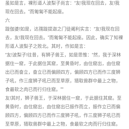
虽如是言，裸形道人波梨子尚言：“友!我现在回去，友!我
现在回去。”而匍匐不能起座。
六
跋伽婆!如是，达孺跋提迦之门徒阇利实言：“友!我现在回
去，友!我现在回去。”而匍匐不能起座。因此，确实了知裸
形道人波梨子之败北。其时，作如是言：
“友!波梨子!往昔，有狮子兽王，如是思惟：“然，我于深林
据住一窟，于此据住其窟，至黄昏时，由住窟出，由住窟
出已而奋立，奋立已而偏顾四方，偏顾四方已而作三度狮
子吼，作三度狮子吼已而至草原，猎取兽群中最上之物，
食最软之肉已而行归住窟。””
友!其时，狮子兽王，于深林据住一窟，于此据住其窟。至
黄昏时，由住窟出，由住窟出已振作而立，振作立已而偏
顾四方，偏顾四方已而作三度狮子吼，作三度狮子吼已而
至草原，猎取兽群中最上之物，食最软之肉而行归住窟。