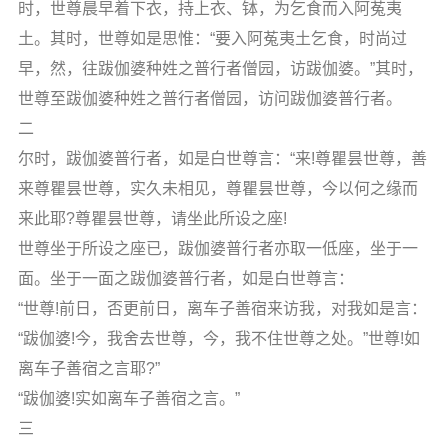
时，世尊晨早着下衣，持上衣、钵，为乞食而入阿菟夷
土。其时，世尊如是思惟：“要入阿菟夷土乞食，时尚过
早，然，往跋伽婆种姓之普行者僧园，访跋伽婆。”其时，
世尊至跋伽婆种姓之普行者僧园，访问跋伽婆普行者。
二
尔时，跋伽婆普行者，如是白世尊言：“来!尊瞿昙世尊，善
来尊瞿昙世尊，实久未相见，尊瞿昙世尊，今以何之缘而
来此耶?尊瞿昙世尊，请坐此所设之座!
世尊坐于所设之座已，跋伽婆普行者亦取一低座，坐于一
面。坐于一面之跋伽婆普行者，如是白世尊言：
“世尊!前日，否更前日，离车子善宿来访我，对我如是言：
“跋伽婆!今，我舍去世尊，今，我不住世尊之处。”世尊!如
离车子善宿之言耶?”
“跋伽婆!实如离车子善宿之言。”
三