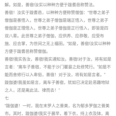
解。如是，善宿!汝实以种种方便于跋耆邑称赞法。
善宿！汝实于跋耆邑，以种种方便称赞僧伽：“世尊之弟子
僧伽是善悟入，世尊之弟子僧伽是端正悟入，世尊之弟子
僧伽是正理悟入，世尊之弟子僧伽是正行悟入，即皆是四
双八辈。此世尊之弟子僧伽，应供养、应恭敬、应受布
施、应合掌，为世间之无上福田。”如是，善宿!汝实以种种
方便于跋耆邑称赞僧伽。
善宿!我实告汝，善宿!我实通知汝。善宿!对于汝，将有如是
言者：“离车子善宿，不能于沙门瞿昙之处修梵行。”如是不
能而舍修行以入卑俗，善宿！对于汝，将有如是言者。”
跋伽婆!我虽如是言，离车子善宿，犹如已决定赴恶趣地狱
之人，还是离此法、律而去！”
七
“跋伽婆！一时，我在末罗人之普美，名为郁多罗伽之普美
市。其时，跋伽婆!我实于晨早，着下衣，持上衣及钵，离