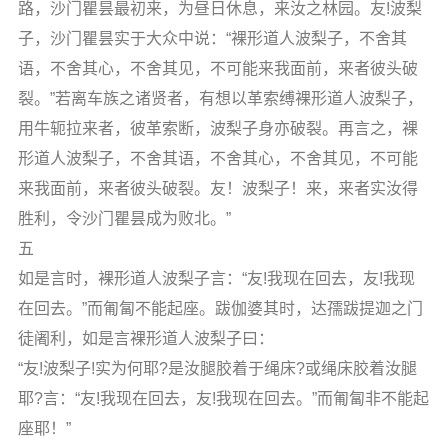
路，沙门瞿昙最初来，为昼日休息，来汝之林园。友!波梨
子，沙门瞿昙实于大众中说：“裸形道人波梨子，不舍其
语，不舍其心，不舍其见，不可能来我面前，来者彼头破
裂。”若离车族之诸贤者，有想以革索缚裸形道人波梨子，
用牛轭拉来者，彼革索断，波梨子身亦破裂。再言之，裸
形道人波梨子，不舍其语，不舍其心，不舍其见，不可能
来我面前，来者彼头破裂。友！波梨子！来，来者实汝得
胜利，令沙门瞿昙成为败北。”
五
如是言时，裸形道人波梨子言：“友!我现在回去，友!我现
在回去。”而匍匐不能起座。跋伽婆其时，达孺跋提迦之门
徒阇利，如是言裸形道人波梨子曰：
“友!波梨子!实为何耶?是汝腿胶着于绳床?或绳床胶着汝腿
耶?言：“友!我现在回去，友!我现在回去。”而匍匐非不能起
座耶！”