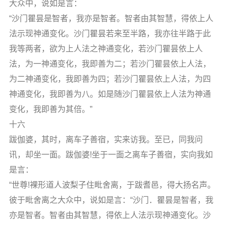
大众中，说如是言：
“沙门瞿昙是智者，我亦是智者。智者由其智慧，得依上人
法示现神通变化。沙门瞿昙若来至半路，我亦往半路于此
我等两者，欲为上人法之神通变化，若沙门瞿昙依上人
法，为一神通变化，我即善为二；若沙门瞿昙依上人法，
为二神通变化，我即善为四；若沙门瞿昙依上人法，为四
神通变化，我即善为八。如是随沙门瞿昙依上人法为神通
变化，我即善为其倍。”
十六
跋伽婆，其时，离车子善宿，实来访我。至已，同我问
讯，却坐一面。跋伽婆!坐于一面之离车子善宿，实向我如
是言：
“世尊!裸形道人波梨子住毗舍离，于跋耆邑，得大扬名声。
彼于毗舍离之大众中，说如是言：“沙门．瞿昙是智者，我
亦是智者。智者由其智慧，得依上人法示现神通变化。沙