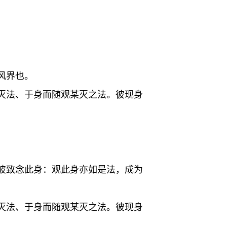
风界也。
灭法、于身而随观某灭之法。彼现身
彼致念此身：观此身亦如是法，成为
灭法、于身而随观某灭之法。彼现身