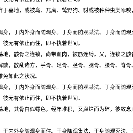
弃于墓地，或被鸟、兀鹰、鹫野狗、豺或被种种虫类啄啖
观身，于内外身而随观身。于身而随观某法、于身而随观
。彼无有依止而住，即不执着世间。
墓地，骸骨之连锁，尚带血肉，被筋连缚。又，连锁之骸
解散，散乱诸方，手骨、足骨、胫骨、腿骨、腰骨、脊骨
难免如此之状况。
观身，于内外身而随观身。于身而随观某法、于身而随观
。彼无有依止而住，即不执着世间。
墓地，其骨白似螺色，经年堆积，又腐烂而为碎，彼致念
、于内外身随观身而住。于身随观集法、于身随观灭法、