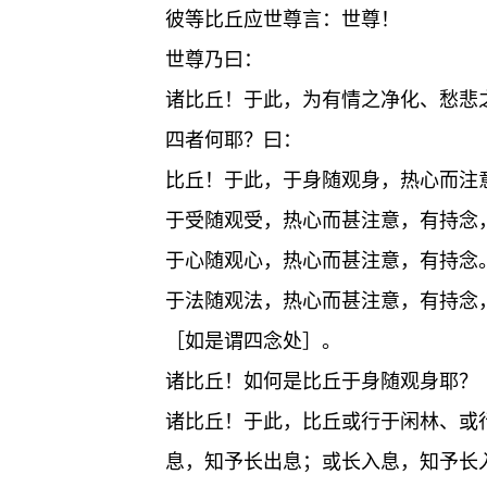
彼等比丘应世尊言：世尊！
世尊乃曰：
诸比丘！于此，为有情之净化、愁悲
四者何耶？曰：
比丘！于此，于身随观身，热心而注
于受随观受，热心而甚注意，有持念
于心随观心，热心而甚注意，有持念
于法随观法，热心而甚注意，有持念
［如是谓四念处］。
诸比丘！如何是比丘于身随观身耶？
诸比丘！于此，比丘或行于闲林、或
息，知予长出息；或长入息，知予长