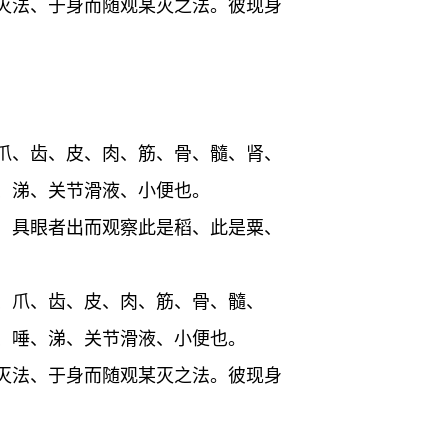
灭法、于身而随观某灭之法。彼现身
爪、齿、皮、肉、筋、骨、髓、肾、
、涕、关节滑液、小便也。
，具眼者出而观察此是稻、此是粟、
、爪、齿、皮、肉、筋、骨、髓、
、唾、涕、关节滑液、小便也。
灭法、于身而随观某灭之法。彼现身