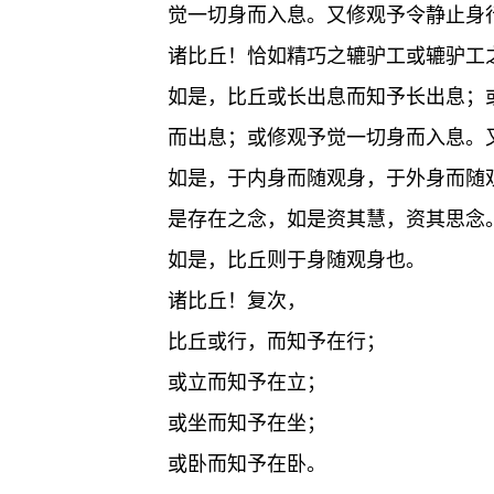
觉一切身而入息。又修观予令静止身
诸比丘！恰如精巧之辘驴工或辘驴工
如是，比丘或长出息而知予长出息；
而出息；或修观予觉一切身而入息。
如是，于内身而随观身，于外身而随
是存在之念，如是资其慧，资其思念
如是，比丘则于身随观身也。
诸比丘！复次，
比丘或行，而知予在行；
或立而知予在立；
或坐而知予在坐；
或卧而知予在卧。