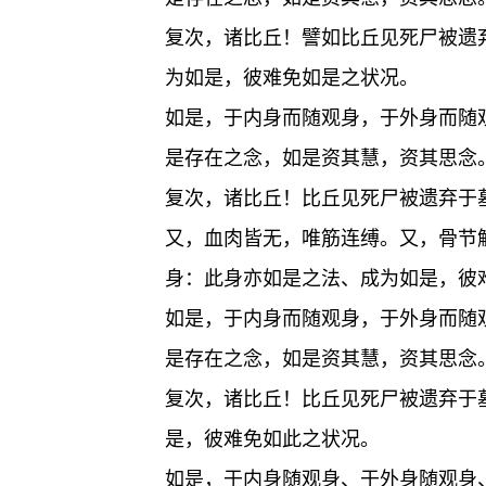
复次，诸比丘！譬如比丘见死尸被遗
为如是，彼难免如是之状况。
如是，于内身而随观身，于外身而随
是存在之念，如是资其慧，资其思念
复次，诸比丘！比丘见死尸被遗弃于
又，血肉皆无，唯筋连缚。又，骨节
身：此身亦如是之法、成为如是，彼
如是，于内身而随观身，于外身而随
是存在之念，如是资其慧，资其思念
复次，诸比丘！比丘见死尸被遗弃于
是，彼难免如此之状况。
如是，于内身随观身、于外身随观身