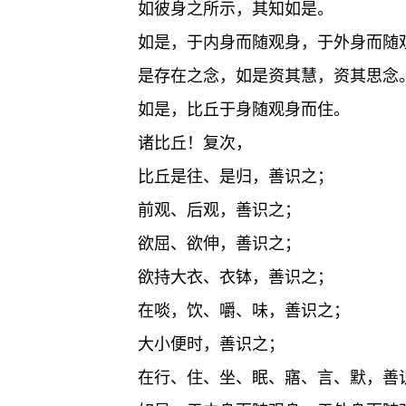
如彼身之所示，其知如是。
如是，于内身而随观身，于外身而随
是存在之念，如是资其慧，资其思念
如是，比丘于身随观身而住。
诸比丘！复次，
比丘是往、是归，善识之；
前观、后观，善识之；
欲屈、欲伸，善识之；
欲持大衣、衣钵，善识之；
在啖，饮、嚼、味，善识之；
大小便时，善识之；
在行、住、坐、眠、寤、言、默，善