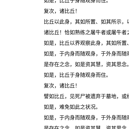
如是，比丘于身随观身而住。
复次，诸比丘！
比丘以此身，其如所置、如其所示，
诸比丘！恰如熟练之屠牛者或屠牛者
如是，比丘以界观察此身，其如所置
如是，于内身而随观身，于外身而随
是存在之念，如是资其慧，资其思念
如是，比丘于身随观身而住。
复次，诸比丘！
譬如比丘，见死尸被遗弃于墓地，或
如是，难免如此之状况。
如是，于内身而随观身，于外身而随
是存在之念，如是资其慧，资其思念