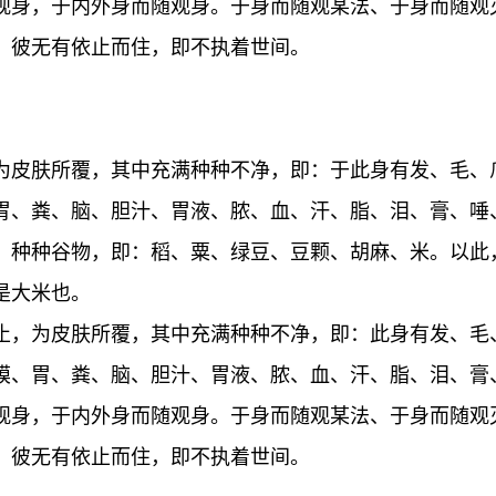
观身，于内外身而随观身。于身而随观某法、于身而随观
。彼无有依止而住，即不执着世间。
为皮肤所覆，其中充满种种不净，即：于此身有发、毛、
胃、粪、脑、胆汁、胃液、脓、血、汗、脂、泪、膏、唾
］种种谷物，即：稻、粟、绿豆、豆颗、胡麻、米。以此
是大米也。
止，为皮肤所覆，其中充满种种不净，即：此身有发、毛
膜、胃、粪、脑、胆汁、胃液、脓、血、汗、脂、泪、膏
观身，于内外身而随观身。于身而随观某法、于身而随观
。彼无有依止而住，即不执着世间。