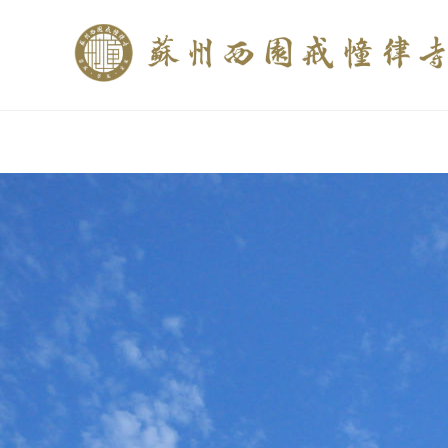
if (is_home()){ //这里描述在前******* $description = "西园寺和研究所发布
$description = category_description(); } elseif (is_tag()){ $keywords = s
trim(strip_tags($description)); ?>