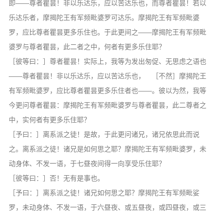
即——尊者瞿昙！非以乐达乐，应以苦达乐也，而尊者瞿昙！若以
乐达乐者，摩揭陀王有军频毗婆罗可达乐。摩揭陀王有军频毗婆
罗，应比尊者瞿昙更多乐住也。于此更间之——摩揭陀王有军频毗
婆罗与尊者瞿昙，此二者之中，何者有更多乐住耶？
［彼等曰：］尊者瞿昙！实际上，我等为发出匆促、无思虑之语也
——尊者瞿昙！非以乐达乐，应以苦达乐也， ［不然］摩揭陀王
有军频毗婆罗，应比尊者瞿昙更多乐住者也——。彼以为然，我等
今更问尊者瞿昙：摩揭陀王有军频毗婆罗与尊者瞿昙，此二尊者之
中，实何者有更多乐住耶？
［予曰：］离系派之徒！是故，于此更问诸兄，诸兄依思此而说
之。离系派之徒！诸兄是如何思之耶？摩揭陀王有军频毗婆罗，未
动身体、不发一语，于七昼夜间得一向享受乐住耶？
［彼等曰：］否！无有是事也。
［予曰：］离系派之徒！诸兄如何思之耶？摩揭陀王有军频毗娑
罗，未动身体、不发一语，于六昼夜、或五昼夜，或四昼夜，或三