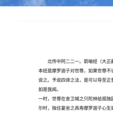
北传中阿二二一。箭喻经（大正
本经是摩罗迦子对世尊，如果世尊不
说之。予说四谛之法，是可以导至正
如是我闻。
一时，世尊在舍卫城之只陀林给孤独
尔时，独住宴坐之具寿摩罗迦子心生