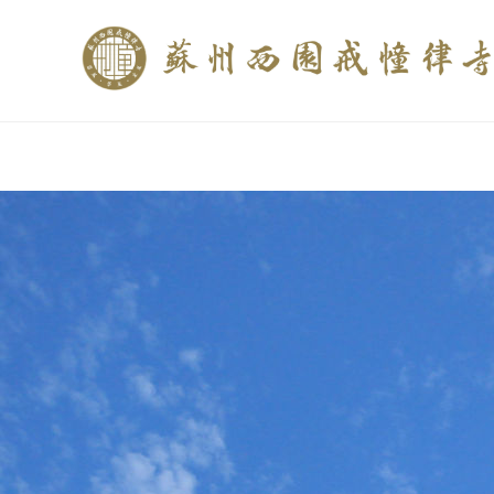
if (is_home()){ //这里描述在前******* $description = "西园寺和研究所发布
$description = category_description(); } elseif (is_tag()){ $keywords = s
trim(strip_tags($description)); ?>