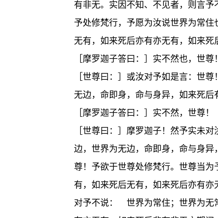
有非无。实因不知、不见者，则言予
予处修梵行，予愿为汝说世界为常住
无有，如来死后亦有亦无有，如来死
［摩罗迦子答曰：］实不然也，世尊
［世尊曰：］或汝对予如是言：世尊
无边，命即身，命与身异，如来死后
［摩罗迦子答曰：］实不然，世尊！
［世尊曰：］摩罗迦子！然予实未对
边，世界为无边，命即身，命与身异
尊！予欲于世尊处修梵行。世尊当为
有，如来死后无有，如来死后亦有亦
对予不说： 世界为常住；世界为无