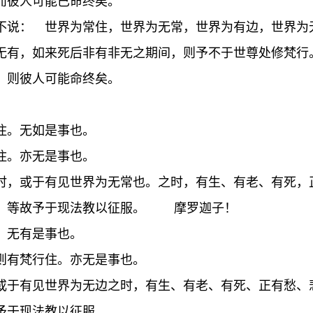
而彼人可能已命终矣。
不说： 世界为常住，世界为无常，世界为有边，世界为
无有，如来死后非有非无之期间，则予不于世尊处修梵行
，则彼人可能命终矣。
住。无如是事也。
住。亦无是事也。
时，或于有见世界为无常也。之时，有生、有老、有死，
恼］等故予于现法教以征服。 摩罗迦子！
。无有是事也。
则有梵行住。亦无是事也。
或于有见世界为无边之时，有生、有老、有死、正有愁、
予于现法教以征服。