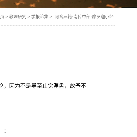
页
>
教理研究
>
学报论集
>
阿含典籍·南传中部·摩罗迦小经
）
论，因为不是导至止觉涅盘，故予不
］：