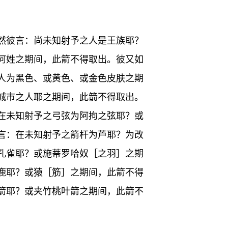
然彼言：尚未知射予之人是王族耶？
何姓之期间，此箭不得取出。彼又如
人为黑色、或黄色、或金色皮肤之期
城市之人耶之期间，此箭不得取出。
在未知射予之弓弦为阿拘之弦耶？或
言：在未知射予之箭杆为芦耶？为改
孔雀耶？或施蒂罗哈奴［之羽］之期
鹿耶？或猿［筋］之期间，此箭不得
箭耶？或夹竹桃叶箭之期间，此箭不