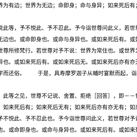
界为有边；世界为无边；命即身；命与身异；如来死后有
说此等，予不悦此、予不忍此。予今诣世尊问此义，若世
无边也。或命即身也。或命与身异也。或如来死后有。或
世尊所修梵行。若世尊对予不说：世界为常住也。或世界
异也。或如来死后有。或如来死后无。或如来死后亦有亦
学而还俗。 于是，具寿摩罗迦子从晡时宴默而起，诣
：此等之见，世尊不记说、舍置、拒绝［回答］，即－－
；如来死后有；如来死后无有；如来死后亦有亦无有；如
予不悦此、予不忍此也。予今诣世尊问此义，若世尊对予
也。或命即身也。或命与身异也。或如来死后有。或如来