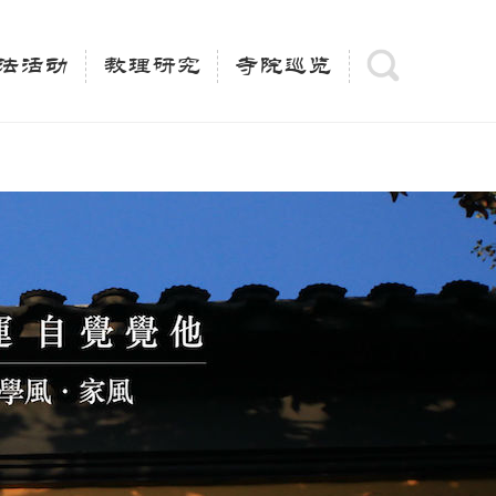
(is_category()){ $keywords = single_cat_title('', false);
= trim(strip_tags($keywords)); $description =
法活动
教理研究
寺院巡览