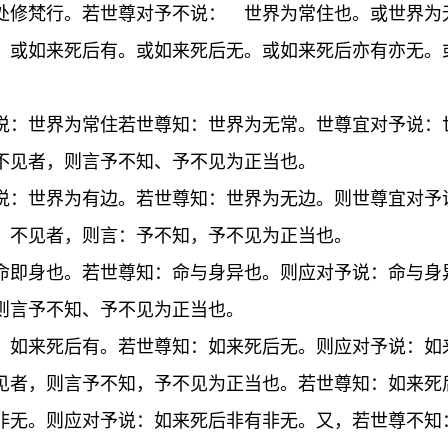
处修梵行。若世尊对予不说： 世界为常住也。或世界为
。或如来死后有。或如来死后无。或如来死后亦有亦无。
说：世界为常住若世尊知：世界为无常。世尊宜对予说：
不见者，则言予不知、予不见为正当也。
说：世界为有边。若世尊知：世界为无边。则世尊宜对予
、不见者，则言：予不知，予不见为正当也。
命即身也。若世尊知：命与身异也。则应对予说：命与身
则言予不知、予不见为正当也。
：如来死后有。若世尊知：如来死后无。则应对予说：如
见者，则言予不知，予不见为正当也。若世尊知：如来死
非无。则应对予说：如来死后非有非无。又，若世尊不知