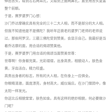
伸出舌头，碰到左右两耳孔，又碰到上面两鼻孔，直至用舌头复盖
整个前额。
于是，赛罗婆罗门心想：
沙门乔达摩确实具有完全的三十二大人相，而不是部分的大人相。
但我不知道他是不是佛陀？我听年迈衰老的婆罗门老师的老师说
过，那些阿罗汉，三藐三佛陀受到赞美，会显示自己。我最好是当
着乔达摩的面，用合适的偈颂赞美他。
于是，赛罗婆罗门用合适的偈颂当面赞美世尊：
世尊啊！你身躯完美，光彩熠熠，出身高贵，相貌动人，肤色金
黄，牙齿洁白，精力旺盛。
高贵出身者的标志，所有的大人相，在你身上一应俱全。
你眼睛清澈，面庞漂亮，身材高大，威仪端庄。在沙门僧团中，像
太阳一样发光。
你这比丘相貌堂堂，肤色如金。具有这样的绝妙相貌，何必要做沙
门呢？