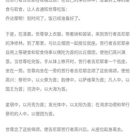
食与软食，让人去通知世尊吃饭：
乔达摩啊！到时间了，饭已经准备好了。
于是，在清晨，世尊穿上衣服，带着钵和袈裟，来到苦行者吉尼耶
的净修林。到了那里，与比丘僧团一起按位就座。苦行者吉尼耶亲
自用上等硬食和软食侍奉以佛陀为首的比丘僧团，使他们高兴满
意。当世尊吃完饭，手从钵上移开时，苦行者吉尼耶拿一个低座，
坐在一旁。世尊向坐在一旁的苦行者吉尼耶念颂了这些偈颂，使他
高兴：祭祀中，以火祭为首；韵律中，以萨维蒂为首；凡人中，以
国王为首；河流中，以大海为首。
星宿中，以月亮为首；发光体中，以太阳为首；在渴求功德和举行
祭祀的人中，以僧团为首。
世尊念了这些偈颂，使吉尼耶苦行者高兴后，从座位起身离去。