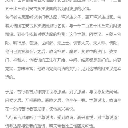
音频视频
五十比丘来到安古多罗波国的名为阿波那的小镇。
弘法书籍
苦行者吉尼耶听说沙门乔达摩，释迦族之子，离开释迦族出家。带
助印功德
着大僧团在安古多罗波国游行乞食，与一千二百五十比丘来到阿波
那镇。到处传扬着对乔达摩的称赞：这位世尊、阿罗汉、三藐三佛
弘法活动
陀、明行足、善逝、世间解、无上士、调御大夫、天人师、佛陀，
西园法讯
他自己洞察和亲证之后，教询神界，魔界，梵界中的沙门、婆罗
皈依斋戒
门、神和人；他教诲的正法在开始、中间、结尾都是美好的。内容
义工家园
充实，意味丰富；他教诲完美纯洁的梵行；见到这样的阿罗汉是幸
观世音热线
运的。
菩提静修营
于是，苦行者吉尼耶前往世尊那里。到了那里，与世尊互致问候。
观自在禅修营
问候之后。互相寒暄。寒暄之后，他坐在一旁。世尊说法，教诲坐
教理研究
在一旁的苦行者吉尼耶，使他高兴喜悦。
苦行者吉尼耶听了世尊说法，受到教诲，高兴喜悦，对世尊说道：
学报论集
请乔达摩接受我的邀请，明天带着比丘僧团来吃饭。