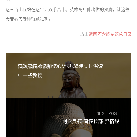
恐。
这三百比丘站在这里，双手合十。英雄啊！伸出你的双脚，让这些
无罪者向导师行触足礼。
点击
返回阿含经专题总目录
道次第传承诸师修心语录·35建立世俗谛
PREVIOUS POST
中一些教授
NEXT POST
阿含典籍·南传长部·弊宿经