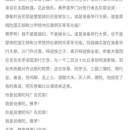
亲自在支圆帐篷。见此情形，赛罗婆罗门对苦行者吉尼耶说道：
尊敬的吉尼耶是要娶媳妇还是嫁女儿，或是准备举行大祭，或是摩
揭陀国王频毗沙罗统帅应邀明天率军光临？
赛罗啊！我不是娶媳妇，不是嫁女儿，或是准备举行大祭，也不是
摩偈陀国王频毗沙罗统帅应邀明天率军光临，但我确实是在准备举
行大祭。沙门乔达摩，释迦族之子，离开释迦族出家。带着大僧团
在安吉多罗波国游行乞食，与一千二百五十比丘来到阿波那镇，到
处传扬着对乔达摩的称赞：这位世尊、阿罗汉、三藐三佛陀、明行
足、善逝、世间解、无上士、调御大夫、天人师、佛陀，他接受了
我的邀请，明天带着比丘僧团来这里。
你是说佛陀吗？吉尼耶！
我是说佛陀。赛罗！
你是说佛陀吗？吉尼耶！
我是说佛陀。赛罗！
于是，赛罗婆罗门说道：