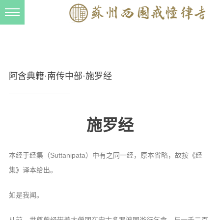
新闻动态
西园动态
法事活动
阿含典籍·南传中部·施罗经
交流往来
三风建设
施罗经
寺院管理
戒幢春秋
本经于经集（Suttanipata）中有之同一经，原本省略，故按《经
档案管理
集》译本给出。
道风建设
如是我闻。
法音宣流
从前，世尊曾经带着大僧团在安古多罗波国游行乞食，与一千二百