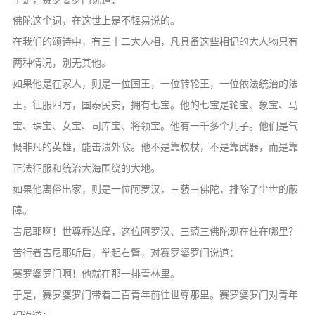
佛陀这个词，在这世上是不轻易说的。
在我们的颂诗中，有三十二大人相，凡具备这些相记的大人物只有
两种情况，别无其他。
如果他是在家人，则是一位国王，一位转轮王，一位依法统治的法
王，征服四方，国泰民安，拥有七宝。他的七宝是轮宝、象宝、马
宝、珠宝、女宝、司库宝、将领宝。他有一千多个儿子。他们是气
慨非凡的英雄，能击溃外敌。他不是靠权杖，不是靠武器，而是靠
正法征服和统治大海围绕的大地。
如果他离俗出家，则是一位阿罗汉，三藐三佛陀，排除了尘世的蔽
障。
吉尼耶啊！世尊乔达摩，这位阿罗汉、三藐三佛陀现在住在哪里？
苦行者吉尼耶听后，举起右臂，对赛罗婆罗门说道：
赛罗婆罗门啊！他就在那一排青林里。
于是，赛罗婆罗门带着三百青年前往世尊那里。赛罗婆罗门对青年