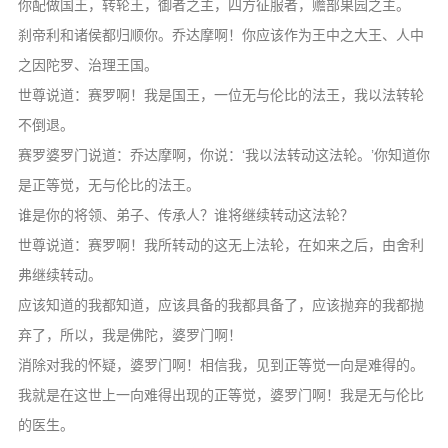
你配做国王，转轮王，御者之主，四方征服者，赡部果园之主。
刹帝利和诸侯都归顺你。乔达摩啊！你应该作为王中之大王、人中
之因陀罗、治理王国。
世尊说道：赛罗啊！我是国王，一位无与伦比的法王，我以法转轮
不倒退。
赛罗婆罗门说道：乔达摩啊，你说：‘我以法转动这法轮。’你知道你
是正等觉，无与伦比的法王。
谁是你的将领、弟子、传承人？谁将继续转动这法轮？
世尊说道：赛罗啊！我所转动的这无上法轮，在如来之后，由舍利
弗继续转动。
应该知道的我都知道，应该具备的我都具备了，应该抛弃的我都抛
弃了，所以，我是佛陀，婆罗门啊！
消除对我的怀疑，婆罗门啊！相信我，见到正等觉一向是难得的。
我就是在这世上一向难得出现的正等觉，婆罗门啊！我是无与伦比
的医生。