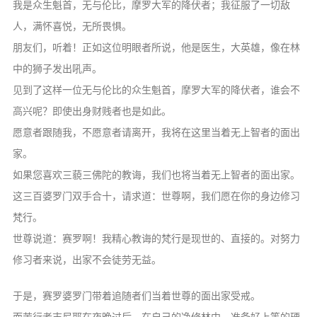
我是众生魁首，无与伦比，摩罗大军的降伏者；我征服了一切敌
人，满怀喜悦，无所畏惧。
朋友们，听着！正如这位明眼者所说，他是医生，大英雄，像在林
中的狮子发出吼声。
见到了这样一位无与伦比的众生魁首，摩罗大军的降伏者，谁会不
高兴呢？即使出身财贱者也是如此。
愿意者跟随我，不愿意者请离开，我将在这里当着无上智者的面出
家。
如果您喜欢三藐三佛陀的教诲，我们也将当着无上智者的面出家。
这三百婆罗门双手合十，请求道：世尊啊，我们愿在你的身边修习
梵行。
世尊说道：赛罗啊！我精心教诲的梵行是现世的、直接的。对努力
修习者来说，出家不会徒劳无益。
于是，赛罗婆罗门带着追随者们当着世尊的面出家受戒。
而苦行者吉尼耶在夜晚过后，在自己的净修林中，准备好上等的硬