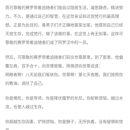
而可尊敬的赛罗带着追随者们独自过隐居生活，凝思静虑，精进努
力。不久，便通过自己的智慧，在这世亲证和达到梵行的最高理
想。正是为此目的，善男子们才正确地离家出家。他感到自己已经
灭寂生存，完成梵行，做了该做的事，在这世上再无别事。这样可
尊敬的赛罗带着追随者们成了阿罗汉中的一员。
然后，可尊敬的赛罗带着追随者们前往世尊那里。到了那里，他偏
覆左肩，双手合十，向世尊致敬，用偈颂向世尊说道：
明眼者啊！八天前我们皈依你。世尊啊！第七天夜晚，我们按照你
的教诲，调伏了自己。
你是佛陀，你是导师，你是降伏魔罗的牟尼。你斩断烦恼，越过水
流，也使人越过生存。
你超越生存因素，铲除烦恼，你是狮子，无所执着，没有疑惧和惊