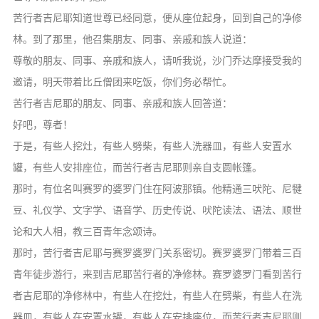
苦行者吉尼耶知道世尊已经同意，便从座位起身，回到自己的净修
林。到了那里，他召集朋友、同事、亲戚和族人说道：
尊敬的朋友、同事、亲戚和族人，请听我说，沙门乔达摩接受我的
邀请，明天带着比丘僧团来吃饭，你们务必帮忙。
苦行者吉尼耶的朋友、同事、亲戚和族人回答道：
好吧，尊者！
于是，有些人挖灶，有些人劈柴，有些人洗器皿，有些人安置水
罐，有些人安排座位，而苦行者吉尼耶则亲自支圆帐篷。
那时，有位名叫赛罗的婆罗门住在阿波那镇。他精通三吠陀、尼犍
豆、礼仪学、文字学、语音学、历史传说、吠陀读法、语法、顺世
论和大人相，教三百青年念颂诗。
那时，苦行者吉尼耶与赛罗婆罗门关系密切。赛罗婆罗门带着三百
青年徒步游行，来到吉尼耶苦行者的净修林。赛罗婆罗门看到苦行
者吉尼耶的净修林中，有些人在挖灶，有些人在劈柴，有些人在洗
器皿，有些人在安置水罐，有些人在安排座位，而苦行者吉尼耶则