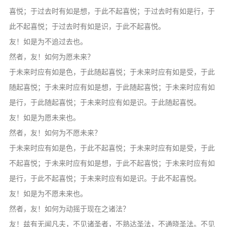
喜悦；于过去时有如是想，于此不起喜悦；于过去时有如是行，于
此不起喜悦；于过去时有如是识，于此不起喜悦。
友！如是为不追过去也。
然者，友！如何为愿未来？
于未来时应有如是色，于此随起喜悦；于未来时应有如是受，于此
随起喜悦；于未来时应有如是想，于此随起喜悦；于未来时应有如
是行，于此随起喜悦；于未来时应有如是识。于此随起喜悦。
友！如是为愿未来也。
然者，友！如何为不愿未来？
于未来时应有如是色，于此不起喜悦；于未来时应有如是受，于此
不起喜悦；于未来时应有如是想，于此不起喜悦；于未来时应有如
是行，于此不起喜悦；于未来时应有如是识。于此不起喜悦。
友！如是为不愿未来也。
然者，友！如何为动摇于现在之诸法？
友！兹有无闻凡夫，不见诸圣者，不熟达圣法，不通晓圣法。不见