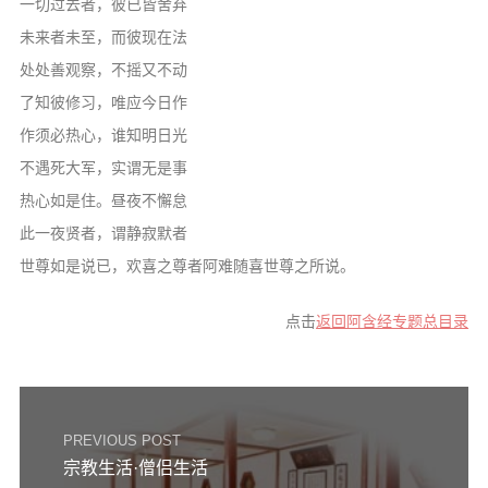
一切过去者，彼已皆舍弃
未来者未至，而彼现在法
处处善观察，不摇又不动
了知彼修习，唯应今日作
作须必热心，谁知明日光
不遇死大军，实谓无是事
热心如是住。昼夜不懈怠
此一夜贤者，谓静寂默者
世尊如是说已，欢喜之尊者阿难随喜世尊之所说。
点击
返回阿含经专题总目录
PREVIOUS POST
宗教生活·僧侣生活