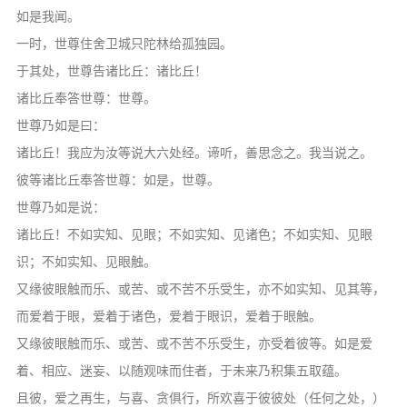
音频视频
如是我闻。
弘法书籍
一时，世尊住舍卫城只陀林给孤独园。
助印功德
于其处，世尊告诸比丘：诸比丘！
诸比丘奉答世尊：世尊。
弘法活动
世尊乃如是曰：
西园法讯
诸比丘！我应为汝等说大六处经。谛听，善思念之。我当说之。
皈依斋戒
彼等诸比丘奉答世尊：如是，世尊。
世尊乃如是说：
义工家园
诸比丘！不如实知、见眼；不如实知、见诸色；不如实知、见眼
观世音热线
识；不如实知、见眼触。
菩提静修营
又缘彼眼触而乐、或苦、或不苦不乐受生，亦不如实知、见其等，
观自在禅修营
而爱着于眼，爱着于诸色，爱着于眼识，爱着于眼触。
又缘彼眼触而乐、或苦、或不苦不乐受生，亦受着彼等。如是爱
教理研究
着、相应、迷妄、以随观味而住者，于未来乃积集五取蕴。
学报论集
且彼，爱之再生，与喜、贪俱行，所欢喜于彼彼处（任何之处，）