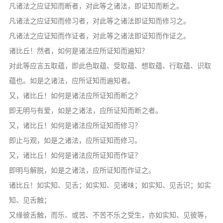
凡诸法之应证知而断者，对此等之诸法，即证知而断之。
凡诸法之应证知而修习者，对此等之诸法即证知而修习之。
凡诸法之应证知而作证者，对此等之诸法即证知而作证之。
诸比丘！然者，如何是诸法应所证知而遍知？
对此等应言五取蕴，即此色取蕴、受取蕴、想取蕴、行取蕴、识取
蕴也。如是之诸法，应所证知而遍知者。
又，诸比丘！如何是诸法应所证知而断之？
即无明与有爱，如是之诸法，应所证知而断之者。
又，诸比丘！如何是诸法应所证知而修习？
即止与观，如是之诸法，应所证知而修习。
又，诸比丘！如何是诸法应所证知而作证？
即明与解脱，如是之诸法，应所证知而作证之。
诸比丘！如实知、见舌；如实知、见诸味；如实知、见舌识；如实
知、见舌触；
又缘彼舌触，而乐、或苦、不苦不乐之受生，亦如实知、见彼等，