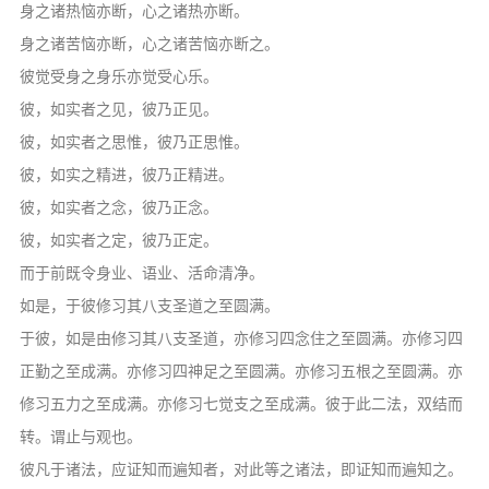
身之诸热恼亦断，心之诸热亦断。
身之诸苦恼亦断，心之诸苦恼亦断之。
彼觉受身之身乐亦觉受心乐。
彼，如实者之见，彼乃正见。
彼，如实者之思惟，彼乃正思惟。
彼，如实之精进，彼乃正精进。
彼，如实者之念，彼乃正念。
彼，如实者之定，彼乃正定。
而于前既令身业、语业、活命清净。
如是，于彼修习其八支圣道之至圆满。
于彼，如是由修习其八支圣道，亦修习四念住之至圆满。亦修习四
正勤之至成满。亦修习四神足之至圆满。亦修习五根之至圆满。亦
修习五力之至成满。亦修习七觉支之至成满。彼于此二法，双结而
转。谓止与观也。
彼凡于诸法，应证知而遍知者，对此等之诸法，即证知而遍知之。