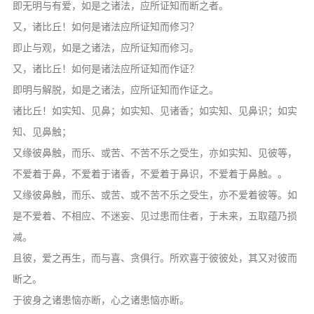
即无明与有爱，如是之诸法，应所证知而断之者。
又，诸比丘！如何是诸法应所证知而修习？
即止与观，如是之诸法，应所证知而修习。
又，诸比丘！如何是诸法应所证知而作证？
即明与解脱，如是之诸法，应所证知而作证之。
诸比丘！如实知、见鼻；如实知、见诸香；如实知、见鼻识；如实
知、见鼻触；
又缘彼鼻触，而乐、或苦、不苦不乐之受生，亦如实知、见彼等，
不爱着于鼻，不爱着于诸香，不爱着于鼻识，不爱着于鼻触。。
又缘彼鼻触，而乐、或苦、或不苦不乐之受生，亦不爱着彼等。如
是不爱着、不相应、不迷妄、见过患而住者，于未来，五取蕴乃损
减。
且彼，爱之再生，而与喜、贪俱行。所欢喜于彼彼处，其又对彼而
断之。
于彼身之诸患恼亦断，心之诸患恼亦断。