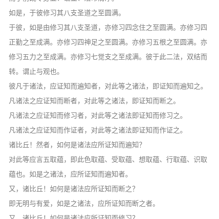
如是，于彼修习其八支圣道之至圆满。
于彼，如是由修习其八支圣道，亦修习四念住之至圆满。亦修习四
正勤之至成满。亦修习四神足之至圆满。亦修习五根之至圆满。亦
修习五力之至成满。亦修习七觉支之至成满。彼于此二法，双结而
转。谓止与观也。
彼凡于诸法，应证知而遍知者，对此等之诸法，即证知而遍知之。
凡诸法之应证知而断者，对此等之诸法，即证知而断之。
凡诸法之应证知而修习者，对此等之诸法即证知而修习之。
凡诸法之应证知而作证者，对此等之诸法即证知而作证之。
诸比丘！然者，如何是诸法应所证知而遍知？
对此等应言五取蕴，即此色取蕴、受取蕴、想取蕴、行取蕴、识取
蕴也。如是之诸法，应所证知而遍知者。
又，诸比丘！如何是诸法应所证知而断之？
即无明与有爱，如是之诸法，应所证知而断之者。
又，诸比丘！如何是诸法应所证知而修习？