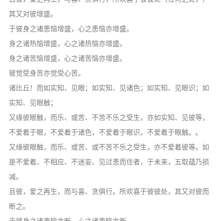
其又对彼增盛。
于彼身之诸患恼增盛，心之患恼亦增盛。
身之诸热恼增盛，心之诸热恼亦增盛。
身之诸苦恼增盛，心之诸苦恼亦增盛。
彼觉受身苦亦觉受心苦。
诸比丘！而如实知、见眼；如实知、见诸色；如实知、见眼识；如
实知、见眼触；
又缘彼眼触，而乐、或苦、不苦不乐之受生，亦如实知、见彼等，
不爱着于眼，不爱着于诸色，不爱着于眼识，不爱着于眼触。。
又缘彼眼触，而乐、或苦、或不苦不乐之受生，亦不爱着彼等。如
是不爱着、不相应、不迷妄、见过患而住者，于未来，五取蕴乃损
减。
且彼，爱之再生，而与喜、贪俱行。所欢喜于彼彼处，其又对彼而
断之。
于彼身之诸患恼亦断，心之诸患恼亦断。