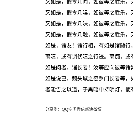
又如是，假令几闻，如彼等之胜乐，
又如是，假令几嗅，如彼等之胜乐，
又如是，假令几味，如彼等之胜乐，
又如是，假令几触，如彼等之胜乐，
如是，诸友！诸行相，有如是诸随行
离嗔，或有调伏嗔之行迹。离痴，或
如是问者，诸长者！汝等应向彼等诸
如是说已，频头城之婆罗门长者等，
者能告之以道，于黑暗中持明灯，使
分享到：
QQ空间
微信
新浪微博