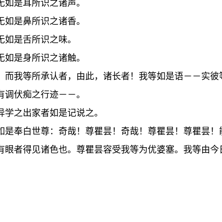
无如是耳所识之诸声。
无如是鼻所识之诸香。
无如是舌所识之味。
无如是身所识之诸触。
，而我等所承认者，由此，诸长者！我等如是语－－实彼
有调伏痴之行迹－－。
异学之出家者如是记说之。
如是奉白世尊：奇哉！尊瞿昙！奇哉！尊瞿昙！尊瞿昙！
有眼者得见诸色也。尊瞿昙容受我等为优婆塞。我等由今