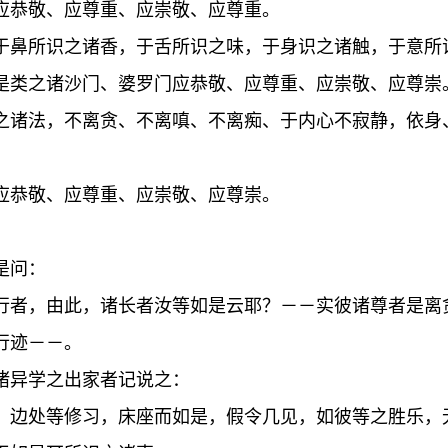
应恭敬、应尊重、应崇敬、应尊重。
于鼻所识之诸香，于舌所识之味，于身识之诸触，于意所
是类之诸沙门、婆罗门应恭敬、应尊重、应崇敬、应尊崇
之诸法，不离贪、不离嗔、不离痴、于内心不寂静，依身
应恭敬、应尊重、应崇敬、应尊崇。
。
是问：
行者，由此，诸长者汝等如是云耶？－－实彼诸尊者是离
行迹－－。
诸异学之出家者记说之：
、边处等修习，床座而如是，假令几见，如彼等之胜乐，