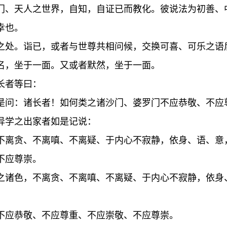
门、天人之世界，自知，自证已而教化。彼说法为初善、
幸也。
之处。诣已，或者与世尊共相问候，交换可喜、可乐之语
名，坐于一面。又或者默然，坐于一面。
长者等曰：
是问：诸长者！如何类之诸沙门、婆罗门不应恭敬、不应
异学之出家者如是记说：
不离贪、不离嗔、不离疑、于内心不寂静，依身、语、意
不应尊崇。
之诸色，不离贪、不离嗔、不离疑、于内心不寂静，依身
不应恭敬、不应尊重、不应崇敬、不应尊崇。