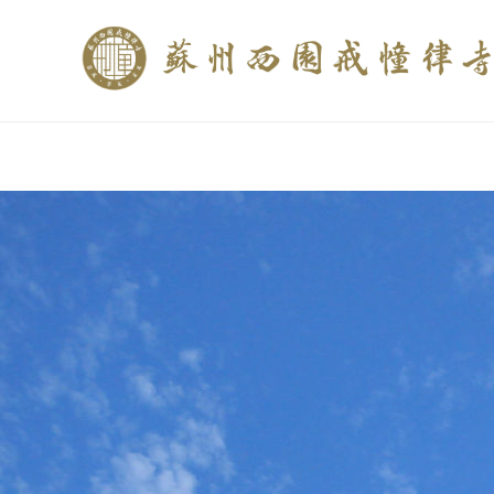
if (is_home()){ //这里描述在前******* $description = "西园寺和研究所发布
$description = category_description(); } elseif (is_tag()){ $keywords = s
trim(strip_tags($description)); ?>