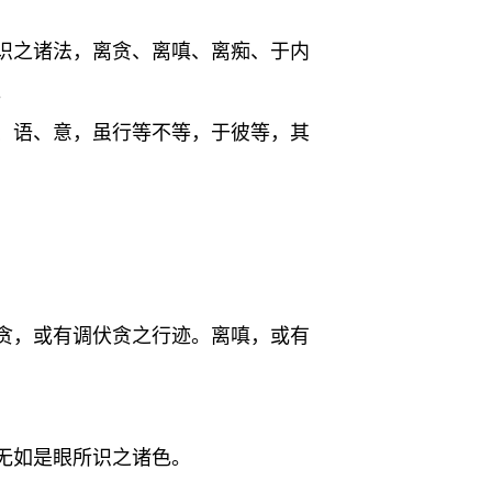
识之诸法，离贪、离嗔、离痴、于内
。
、语、意，虽行等不等，于彼等，其
贪，或有调伏贪之行迹。离嗔，或有
无如是眼所识之诸色。