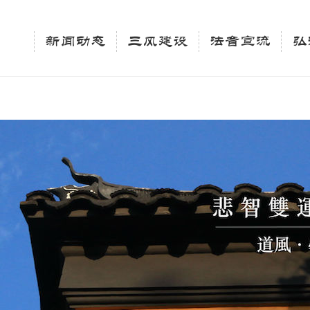
相关新闻法讯的官方平台"; $keywords = "西园寺，佛教,佛学院，法讯，心理咨询"; } elseif 
ingle_tag_title('', false); $description = tag_description(); } $keywords 
新闻动态
三风建设
法音宣流
弘