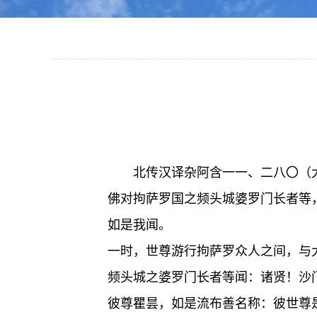
北传汉译杂阿含一一、二八〇（
佛对拘萨罗国之频头城婆罗门长者等
如是我闻。
一时，世尊游行拘萨罗众人之间，与
频头城之婆罗门长者等闻：诸贤！沙
彼尊瞿昙，如是流布善名称：彼世尊