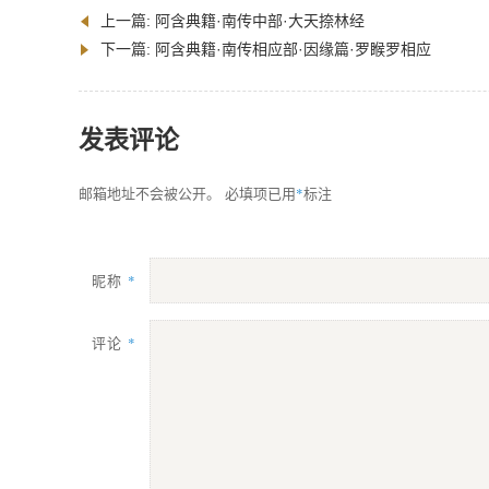
上一篇:
阿含典籍·南传中部·大天捺林经
下一篇:
阿含典籍·南传相应部·因缘篇·罗睺罗相应
发表评论
*
邮箱地址不会被公开。
必填项已用
标注
昵称
*
评论
*