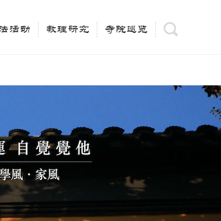
(is_category()){ $keywords = single_cat_title('', false);
= trim(strip_tags($keywords)); $description =
法活动
教理研究
寺院巡览