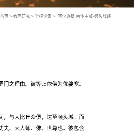
首页
>
教理研究
>
学报论集
>
阿含典籍·南传中部·频头城经
罗门之理由。彼等归依佛为优婆塞。
间，与大比丘众俱，达至频头城。而
丈夫、天人师、佛、世尊也。彼包含