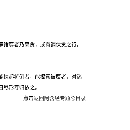
等诸尊者乃离贪，或有调伏贪之行。
能扶起将倒者，能揭露被覆者，对迷
日尽形寿归依之。
点击
返回阿含经专题总目录