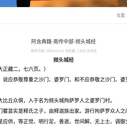
位置:
阿含典籍·南传中部·频头城经
发布日期: 2006-01-01 浏览量: 7,662 次浏览
频头城经
大正藏二，七六页。）
，说应恭敬尊重之沙门、婆罗门、和不应恭敬之沙门、婆
大比丘众俱，入于名为频头城拘萨罗人之婆罗门村。
门瞿昙实是释氏之子，由释迦族出家。游行拘萨罗众人之
是应供，等正觉、明行足、善逝、世间解、无上士、调御