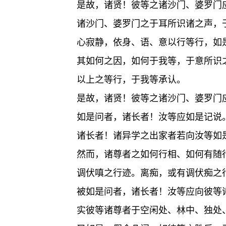
是故，诸贤！彼等之诸沙门、婆罗门
诸沙门、婆罗门之于耳所识诸之声，
心寂静，依身、语、意以行等行，如
其如何之因，如何于我等，于意所识
以上之等行，于我等承认。
是故，诸贤！彼等之诸沙门、婆罗门
如是问者，诸长者！汝等应如是记说
诸长者！诸异学之出家者若向汝等如
然而，诸尊者之如何行相、如何有随
调伏嗔之行迹。离痴，或有调伏痴之
被如是问者，诸长者！汝等应向彼等
实彼等诸尊者于空闲处、林中、独处