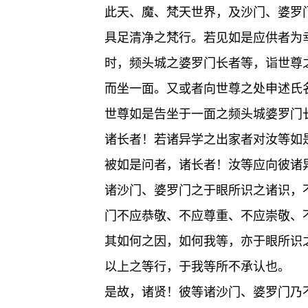
此天、魔、梵天世界，及沙门、婆罗
具足清净之梵行。若见如是应供者为
时，频头城之婆罗门长者等，诣世尊
而坐一面。又或者向世尊之处申述氏
世尊如是告坐于一面之频头城婆罗门
诸长者！若诸异学之出家者对汝等如
被如是问者，诸长者！汝等应向彼诸
诸沙门、婆罗门之于眼所识之诸识，
门不应恭敬、不应尊重、不应崇敬、
其如何之因，如何我等，亦于眼所识
以上之等行，于我等所不承认也。
是故，诸贤！彼等诸沙门、婆罗门乃