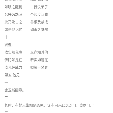
如眠之醒觉 古我汝弟子
名呼为劫波 圣智汝认我
此乃汝古之 善根及禁戒
如是我记忆 如眠之觉醒
十
婆迦：
汝实知我寿 又亦知其他
佛陀如是在 若实如是在
汝光辉威力 照耀于梵界
第五 他见
一
舍卫城因缘。
二
其时，有梵天生如是恶见。'无有可来此之沙门、婆罗门。'
三