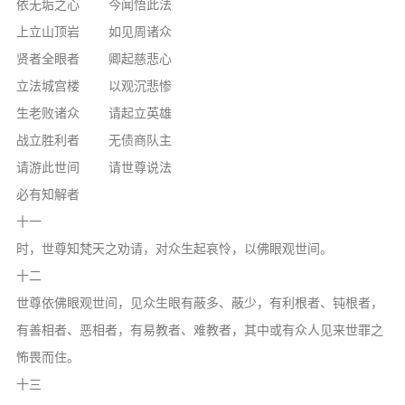
依无垢之心 今闻悟此法
上立山顶岩 如见周诸众
贤者全眼者 卿起慈悲心
立法城宫楼 以观沉悲惨
生老败诸众 请起立英雄
战立胜利者 无债商队主
请游此世间 请世尊说法
必有知解者
十一
时，世尊知梵天之劝请，对众生起哀怜，以佛眼观世间。
十二
世尊依佛眼观世间，见众生眼有蔽多、蔽少，有利根者、钝根者，
有善相者、恶相者，有易教者、难教者，其中或有众人见来世罪之
怖畏而住。
十三