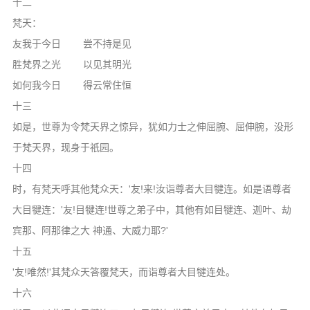
十二
梵天：
友我于今日 尝不持是见
胜梵界之光 以见其明光
如何我今日 得云常住恒
十三
如是，世尊为令梵天界之惊异，犹如力士之伸屈腕、屈伸腕，没形
于梵天界，现身于祇园。
十四
时，有梵天呼其他梵众天：'友!来!汝诣尊者大目犍连。如是语尊者
大目犍连：'友!目犍连!世尊之弟子中，其他有如目犍连、迦叶、劫
宾那、阿那律之大 神通、大威力耶?'
十五
'友!唯然!'其梵众天答覆梵天，而诣尊者大目犍连处。
十六