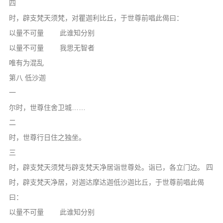
四
时，辟支梵天须梵，对瞿迦利比丘，于世尊前唱此偈曰：
以量不可量 此谁知分别
以量不可量 我思无智者
唯有为混乱
第八 低沙迦
一
尔时，世尊住舍卫城……
二
时，世尊行日住之独坐。
三
时，辟支梵天须梵与辟支梵天净居诣世尊处。诣已，各立门边。 四
时，辟支梵天净居，对迦达摩达迦低沙迦比丘，于世尊前唱此偈
曰：
以量不可量 此谁知分别