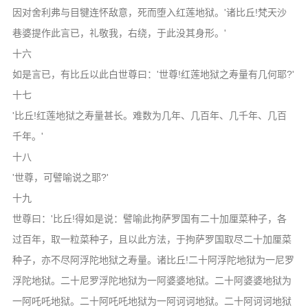
因对舍利弗与目犍连怀敌意，死而堕入红莲地狱。'诸比丘!梵天沙
巷婆提作此言已，礼敬我，右绕，于此没其身形。'
十六
如是言已，有比丘以此白世尊曰：'世尊!红莲地狱之寿量有几何耶?'
十七
'比丘!红莲地狱之寿量甚长。难数为几年、几百年、几千年、几百
千年。'
十八
'世尊，可譬喻说之耶?'
十九
世尊曰：'比丘!得如是说：譬喻此拘萨罗国有二十加厘菜种子，各
过百年，取一粒菜种子，且以此方法，于拘萨罗国取尽二十加厘菜
种子，亦不尽阿浮陀地狱之寿量。诸比丘!二十阿浮陀地狱为一尼罗
浮陀地狱。二十尼罗浮陀地狱为一阿婆婆地狱。二十阿婆婆地狱为
一阿吒吒地狱。二十阿吒吒地狱为一阿诃诃地狱。二十阿诃诃地狱