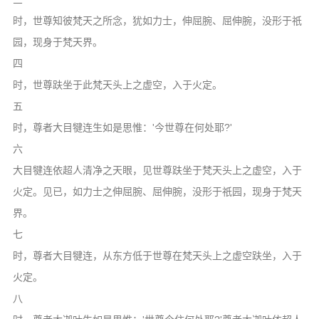
时，世尊知彼梵天之所念，犹如力士，伸屈腕、屈伸腕，没形于祇
园，现身于梵天界。
四
时，世尊趺坐于此梵天头上之虚空，入于火定。
五
时，尊者大目犍连生如是思惟：'今世尊在何处耶?'
六
大目犍连依超人清净之天眼，见世尊趺坐于梵天头上之虚空，入于
火定。见已，如力士之伸屈腕、屈伸腕，没形于祇园，现身于梵天
界。
七
时，尊者大目犍连，从东方低于世尊在梵天头上之虚空趺坐，入于
火定。
八