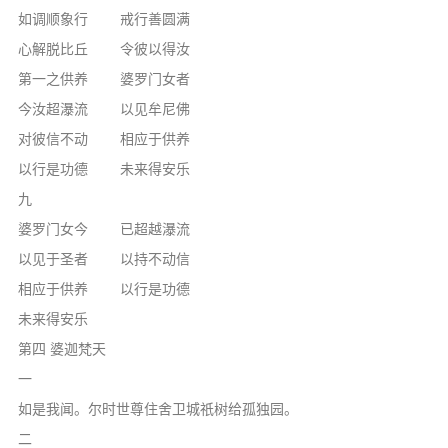
如调顺象行 戒行善圆满
心解脱比丘 令彼以得汝
第一之供养 婆罗门女者
今汝超瀑流 以见牟尼佛
对彼信不动 相应于供养
以行是功德 未来得安乐
九
婆罗门女今 已超越瀑流
以见于圣者 以持不动信
相应于供养 以行是功德
未来得安乐
第四 婆迦梵天
一
如是我闻。尔时世尊住舍卫城祇树给孤独园。
二