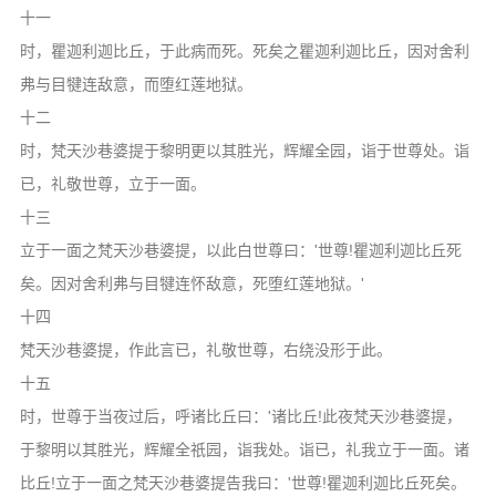
十一
时，瞿迦利迦比丘，于此病而死。死矣之瞿迦利迦比丘，因对舍利
弗与目犍连敌意，而堕红莲地狱。
十二
时，梵天沙巷婆提于黎明更以其胜光，辉耀全园，诣于世尊处。诣
已，礼敬世尊，立于一面。
十三
立于一面之梵天沙巷婆提，以此白世尊曰：'世尊!瞿迦利迦比丘死
矣。因对舍利弗与目犍连怀敌意，死堕红莲地狱。'
十四
梵天沙巷婆提，作此言已，礼敬世尊，右绕没形于此。
十五
时，世尊于当夜过后，呼诸比丘曰：'诸比丘!此夜梵天沙巷婆提，
于黎明以其胜光，辉耀全祇园，诣我处。诣已，礼我立于一面。诸
比丘!立于一面之梵天沙巷婆提告我曰：'世尊!瞿迦利迦比丘死矣。