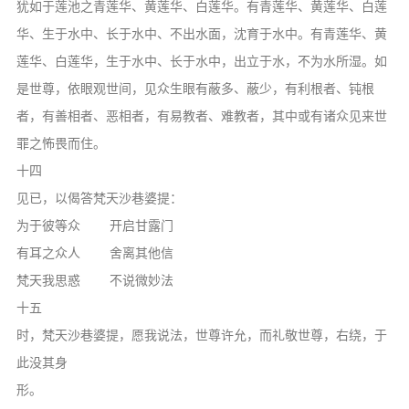
犹如于莲池之青莲华、黄莲华、白莲华。有青莲华、黄莲华、白莲
华、生于水中、长于水中、不出水面，沈育于水中。有青莲华、黄
莲华、白莲华，生于水中、长于水中，出立于水，不为水所湿。如
是世尊，依眼观世间，见众生眼有蔽多、蔽少，有利根者、钝根
者，有善相者、恶相者，有易教者、难教者，其中或有诸众见来世
罪之怖畏而住。
十四
见已，以偈答梵天沙巷婆提：
为于彼等众 开启甘露门
有耳之众人 舍离其他信
梵天我思惑 不说微妙法
十五
时，梵天沙巷婆提，愿我说法，世尊许允，而礼敬世尊，右绕，于
此没其身
形。