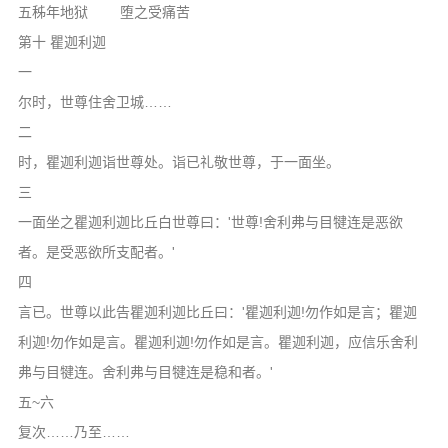
五秭年地狱 堕之受痛苦
第十 瞿迦利迦
一
尔时，世尊住舍卫城……
二
时，瞿迦利迦诣世尊处。诣已礼敬世尊，于一面坐。
三
一面坐之瞿迦利迦比丘白世尊曰：'世尊!舍利弗与目犍连是恶欲
者。是受恶欲所支配者。'
四
言已。世尊以此告瞿迦利迦比丘曰：'瞿迦利迦!勿作如是言；瞿迦
利迦!勿作如是言。瞿迦利迦!勿作如是言。瞿迦利迦，应信乐舍利
弗与目犍连。舍利弗与目犍连是稳和者。'
五~六
复次……乃至……