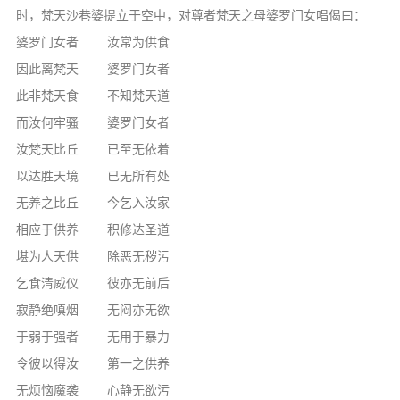
时，梵天沙巷婆提立于空中，对尊者梵天之母婆罗门女唱偈曰：
婆罗门女者 汝常为供食
因此离梵天 婆罗门女者
此非梵天食 不知梵天道
而汝何牢骚 婆罗门女者
汝梵天比丘 已至无依着
以达胜天境 已无所有处
无养之比丘 今乞入汝家
相应于供养 积修达圣道
堪为人天供 除恶无秽污
乞食清威仪 彼亦无前后
寂静绝嗔烟 无闷亦无欲
于弱于强者 无用于暴力
令彼以得汝 第一之供养
无烦恼魔袭 心静无欲污