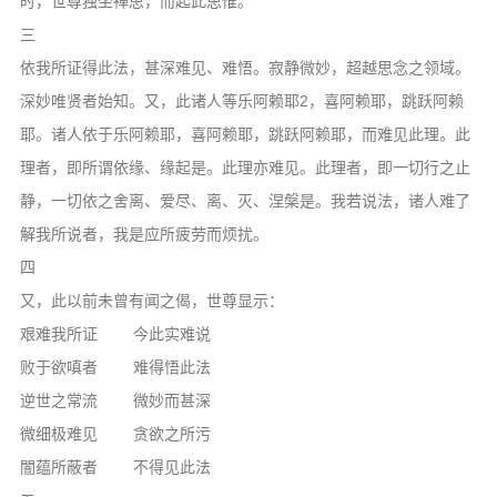
时，世尊独坐禅思，而起此思惟。
音频视频
三
弘法书籍
依我所证得此法，甚深难见、难悟。寂静微妙，超越思念之领域。
助印功德
深妙唯贤者始知。又，此诸人等乐阿赖耶2，喜阿赖耶，跳跃阿赖
弘法活动
耶。诸人依于乐阿赖耶，喜阿赖耶，跳跃阿赖耶，而难见此理。此
理者，即所谓依缘、缘起是。此理亦难见。此理者，即一切行之止
西园法讯
静，一切依之舍离、爱尽、离、灭、涅槃是。我若说法，诸人难了
皈依斋戒
解我所说者，我是应所疲劳而烦扰。
义工家园
四
观世音热线
又，此以前未曾有闻之偈，世尊显示：
菩提静修营
艰难我所证 今此实难说
观自在禅修营
败于欲嗔者 难得悟此法
逆世之常流 微妙而甚深
教理研究
微细极难见 贪欲之所污
学报论集
闇蕴所蔽者 不得见此法