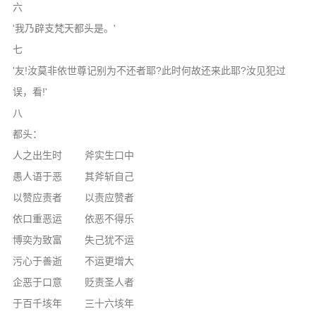
六
'我乃辟支梵天都头是。'
七
'友!汝莫非依世尊记别为不还者耶?此时何故还来此耶?汝见犯过
误，看!'
八
都头：
人之出生时 斧实生口中
愚人语于恶 其斧斩自己
以赞应责者 以责应赞者
依口重恶运 依恶不得乐
博奕为致富 失己犹不运
污心于善逝 不运更增大
企恶于口意 贬责圣人者
于百千垓年 三十六垓年