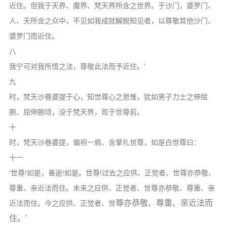
近住。但我于天界、魔界、梵天界所含之世界。于沙门，婆罗门、
人、天所含之众中，不见如我成就解脱知见者，以尊敬其他沙门、
婆罗门而近住。
八
我宁可对我所悟之法，尊敬此法而予近住。'
九
时，梵天沙巷婆提于心，知世尊心之思惟，犹如男子力士之伸屈
腕、屈伸腕顷，没于梵天界，现于世尊前。
十
时，梵天沙巷婆提，偏袒一肩、含掌礼世尊，如是白世尊曰：
十一
'世尊!如是，善逝!如是。世尊!过去之应供、正觉者、世尊亦恭敬、
尊重、亲近法而住。未来之应供、正觉者、世尊亦恭敬、尊重、亲
尊亦恭敬、尊重、亲近法而
近法而住。今之应供、正觉者、世
住。'