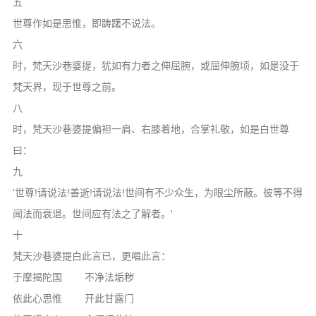
五
信息公告
世尊作如是思惟，即踌躇不说法。
戒幢论坛
六
寺院巡览
时，梵天沙巷婆提，犹如有力者之伸屈腕，或屈伸腕顷，如是没于
梵天界，现于世尊之前。
活动记录
八
西园风光
时，梵天沙巷婆提偏袒一肩、右膝着地，合掌礼敬，如是白世尊
下院风采
曰：
搜索
九
'世尊!请说法!善逝!请说法!世间有不少众生，为眼尘所蔽。彼等不得
闻法而衰退。世间应有法之了解者。'
十
梵天沙巷婆提白此言已，更唱此言：
于摩揭陀国 不净法垢秽
依此心思惟 开此甘露门