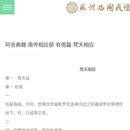
新闻动态
西园动态
法事活动
阿含典籍·南传相应部·有偈篇·梵天相应
交流往来
三风建设
梵天相应
寺院管理
第一 梵天品
戒幢春秋
第一 劝请
一
档案管理
如是我闻。尔时，世尊住优留毗罗尼连禅河边之阿阇波罗尼俱律陀
道风建设
树下。时，已成等正觉。
法音宣流
二