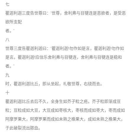
七
瞿迦利迦三度告世尊曰：'世尊，舍利弗与目犍连是恶欲者，是受恶
欲所支配
者。'
八
世尊三度告瞿迦利迦曰：'瞿迦利迦!勿作如是言，瞿迦利迦!勿作如
是言。瞿迦利迦!应信乐舍利弗与目犍连，舍利弗与目犍连是稳和
者。'
九
时，瞿迦利迦比丘，即从坐起，礼敬世尊，右绕而去。
十
瞿迦利迦比丘去后不久，全身生如芥子粒之疮。芥子粒即渐成豆
粒；豆粒成如大豆，大豆成如枣核大，枣核而成如枣大，枣而成如
阿摩罗果大，阿摩罗果而成如未熟之橡果大，成如未熟之橡果大，
于此破裂流出脓血。