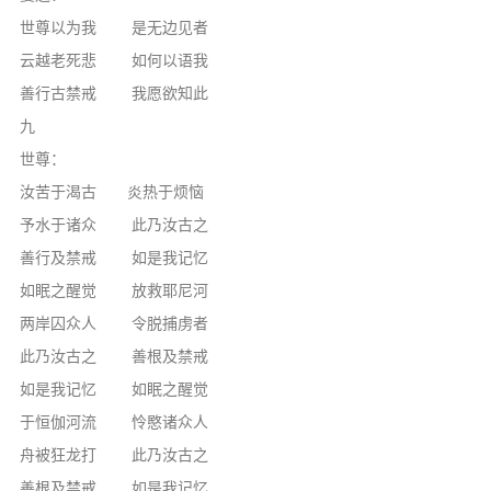
世尊以为我 是无边见者
云越老死悲 如何以语我
善行古禁戒 我愿欲知此
九
世尊：
汝苦于渴古 炎热于烦恼
予水于诸众 此乃汝古之
善行及禁戒 如是我记忆
如眠之醒觉 放救耶尼河
两岸囚众人 令脱捕虏者
此乃汝古之 善根及禁戒
如是我记忆 如眠之醒觉
于恒伽河流 怜愍诸众人
舟被狂龙打 此乃汝古之
善根及禁戒 如是我记忆