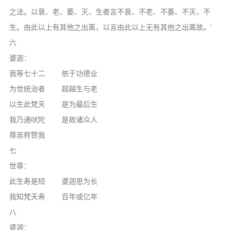
之法。以衰、老、萎、灭、生者言不衰、不老、不萎、不灭、不
生。由此以上有其他之出离，以言由此以上无有其他之出离故。'
六
婆迦：
我等七十二 依于功德业
为世统治者 超越生与老
以生此梵天 是为最后生
我乃通吠陀 是故诸众人
尊崇称赞我
七
世尊：
此生寿是短 婆迦思为长
我知梵天寿 百年或亿年
八
婆迦：