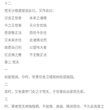
十二
梵天沙巷婆提说此已。又作此曰：
过去正觉者 未来之诸佛
今之正觉者 灭众生忧恼
悉皆敬正法 而住今亦住
又未来亦住 此诸佛法然
故愿自己利 以望伟大者
忆念佛之教 不无敬正法
第三 梵天
一
如是我闻。尔时，世尊住舍卫城祇树给孤独园。
二
其时，又有婆罗门女之子梵天，于世尊处出家而无家。
三
时，尊者梵天单独隐栖，不放逸、虔诚、精进而住、不久此良家之