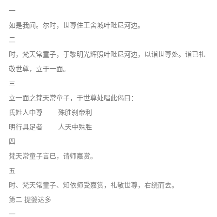
一
如是我闻。尔时，世尊住王舍城叶毗尼河边。
二
时，梵天常童子，于黎明光辉照叶毗尼河边，以诣世尊处。诣已礼
敬世尊，立于一面。
三
立一面之梵天常童子，于世尊处唱此偈曰：
氏姓人中尊 殊胜刹帝利
明行具足者 人天中殊胜
四
梵天常童子言已，请师嘉赏。
五
时、梵天常童子、知依师受嘉赏，礼敬世尊，右绕而去。
第二 提婆达多
一