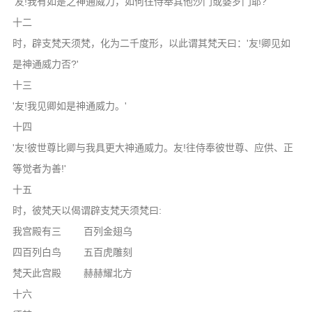
'友!我有如是之神通威力，如何往侍奉其他沙门或婆罗门耶?'
十二
时，辟支梵天须梵，化为二千度形，以此谓其梵天曰：'友!卿见如
是神通威力否?'
十三
'友!我见卿如是神通威力。'
十四
'友!彼世尊比卿与我具更大神通威力。友!往侍奉彼世尊、应供、正
等觉者为善!'
十五
时，彼梵天以偈谓辟支梵天须梵曰:
我宫殿有三 百列金翅乌
四百列白鸟 五百虎雕刻
梵天此宫殿 赫赫耀北方
十六