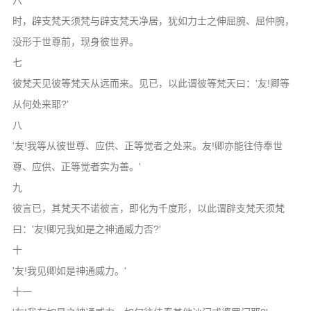
六
时，辟支梵天须梵与辟支梵天净居，犹如力士之伸屈腕、屈仲腕，
没形于世尊前，现身彼世界。
七
彼梵天见彼等梵天从远而来。见已，以此谓彼等梵天曰：'友!卿等
从何处来耶?'
八
'友!我等从彼世尊、应供、正等觉者之处来。友!卿亦能往侍奉世
尊、应供、正等觉者实为善。'
九
彼言已，其梵天不诺彼言，即化为千度形，以此谓辟支梵天须梵
曰：'友!卿兄我如是之神通威力否?'
十
'友!我见卿如是神通威力。'
十一