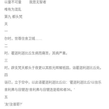
以量不可量 我思无智者
唯有为混乱
第九 都头梵
一
尔时，世尊住舍卫城……
二
时、瞿迦利迦比丘生病而痛苦，其病严重。
三
时，辟支梵天都头于夜更以其胜光辉耀祇园，诣瞿迦利迦比丘处。
四
诣已，立于空中，以此语瞿迦利迦比丘曰：'瞿迦利迦比丘!以信乐
舍利弗与目犍连!舍利弗与目犍连是稳和者36。'
五
'友!汝谁耶?'