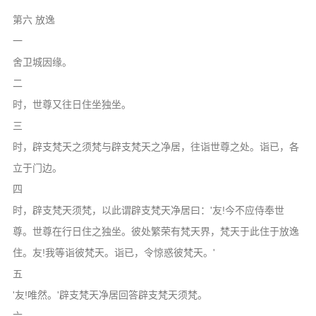
第六 放逸
一
舍卫城因缘。
二
时，世尊又往日住坐独坐。
三
时，辟支梵天之须梵与辟支梵天之净居，往诣世尊之处。诣已，各
立于门边。
四
时，辟支梵天须梵，以此谓辟支梵天净居曰：'友!今不应侍奉世
尊。世尊在行日住之独坐。彼处繁荣有梵天界，梵天于此住于放逸
住。友!我等诣彼梵天。诣已，令惊惑彼梵天。'
五
'友!唯然。'辟支梵天净居回答辟支梵天须梵。