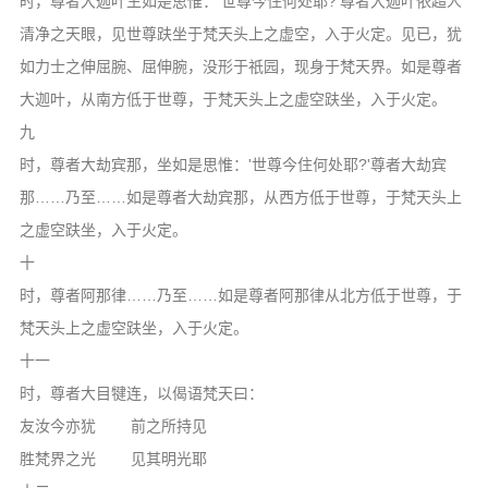
时，尊者大迦叶生如是思惟：'世尊今住何处耶?'尊者大迦叶依超人
清净之天眼，见世尊趺坐于梵天头上之虚空，入于火定。见已，犹
如力士之伸屈腕、屈伸腕，没形于祇园，现身于梵天界。如是尊者
大迦叶，从南方低于世尊，于梵天头上之虚空趺坐，入于火定。
九
时，尊者大劫宾那，坐如是思惟：'世尊今住何处耶?'尊者大劫宾
那……乃至……如是尊者大劫宾那，从西方低于世尊，于梵天头上
之虚空趺坐，入于火定。
十
时，尊者阿那律……乃至……如是尊者阿那律从北方低于世尊，于
梵天头上之虚空趺坐，入于火定。
十一
时，尊者大目犍连，以偈语梵天曰：
友汝今亦犹 前之所持见
胜梵界之光 见其明光耶