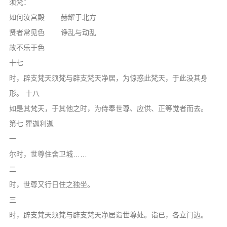
须梵：
如何汝宫殿 赫耀于北方
贤者常见色 诤乱与动乱
故不乐于色
十七
时，辟支梵天须梵与辟支梵天净居，为惊惑此梵天，于此没其身
形。 十八
如是其梵天，于其他之时，为侍奉世尊、应供、正等觉者而去。
第七 瞿迦利迦
一
尔时，世尊住舍卫城……
二
时，世尊又行日住之独坐。
三
时，辟支梵天须梵与辟支梵天净居诣世尊处。诣已，各立门边。