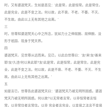
时，又有婆迦梵天，生如是恶见：'此是常，此是恒常。此是常住，
此是完全，此是不变之法。何以故，此不衰、不老、不萎、不灭、
不生故。由此以上无有其他之出离。'
三
时，世尊知婆迦梵天心中之所念，犹如力士之伸屈腕、屈伸腕、没
形于祇园、现身于梵天界。
四
婆迦梵天、见世尊从远而来。见已，以此白世尊曰：'友!来!友!善来
耶!友!久违!何以来此耶?友!此是常，此是恒常，此是常住，此是完
全，此是不变之法。何以故，此是不衰、不老、不萎、不灭、不生
故。由此以上无有其他之出离。'
五
如是言已，世尊告此婆迦梵天曰：'婆迦梵天乃被无明所困惑。婆迦
梵天乃被无明所困惑。何以故?以无常者言常，以非恒常者言恒
常，以非常住者言常住。以非 完全者言完全，以变易之法言不变易