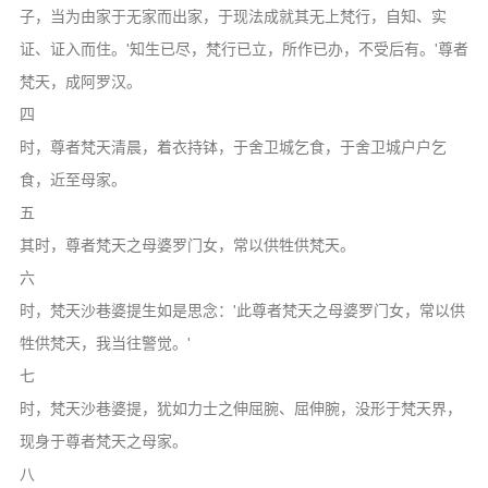
子，当为由家于无家而出家，于现法成就其无上梵行，自知、实
证、证入而住。'知生已尽，梵行已立，所作已办，不受后有。'尊者
梵天，成阿罗汉。
四
时，尊者梵天清晨，着衣持钵，于舍卫城乞食，于舍卫城户户乞
食，近至母家。
五
其时，尊者梵天之母婆罗门女，常以供牲供梵天。
六
时，梵天沙巷婆提生如是思念：'此尊者梵天之母婆罗门女，常以供
牲供梵天，我当往警觉。'
七
时，梵天沙巷婆提，犹如力士之伸屈腕、屈伸腕，没形于梵天界，
现身于尊者梵天之母家。
八