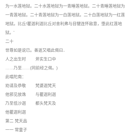
为一水莲地狱。二十水莲地狱为一青睡莲地狱。二十青睡莲地狱为
一青莲地狱。二十青莲地狱为一白莲地狱。二十白莲地狱为一红莲
地狱。比丘!瞿迦利迦比丘对舍利弗与目犍连怀敌意，堕此红莲地
狱。'
二十
世尊如是说已。善逝又唱此偈曰．
人之出生时 斧实生口中
……乃至……(同前经之偈。)
此嗢陀南：
劝请及恭敬 梵婆迦梵天
他邪见放逸 与瞿迦利迦
乃至低沙迦 都头梵天及
他瞿迦利迦
第二 梵天品
一一 常童子