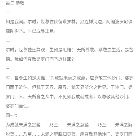
第二 恭敬
一
如是我闻。尔时，世尊住优留毗罗林，尼连禅河边，阿阇波罗尼俱
律陀树下。时已成等正觉。
二
尔时，世尊独坐静观，生如是思惟：'无所尊敬、恭敬之生活，是苦
恼。我如何尊敬婆罗门而予近住耶?'
三
时，世尊生如是思惟：'为成就未满之戒蕴，应尊敬其他沙门、婆罗
门而予近住。但我于天界、魔界、梵天界所含之世界。于沙门、婆
罗门、人、天所含之众中，不见如我成就戒者，以尊敬其他沙门、
婆罗门而住。
四~七
为成就未满之定蕴……乃至……未满之慧蕴……乃至……未满之解
脱蕴……乃至……未满之解脱知见蕴，应尊敬其他沙门、婆罗门而