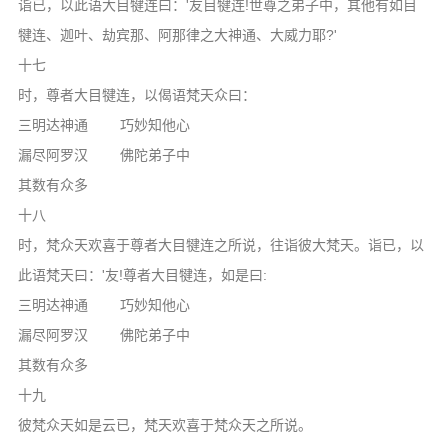
诣已，以此语大目犍连曰：'友目犍连!世尊之弟子中，其他有如目
犍连、迦叶、劫宾那、阿那律之大神通、大威力耶?'
十七
时，尊者大目犍连，以偈语梵天众曰：
三明达神通 巧妙知他心
漏尽阿罗汉 佛陀弟子中
其数有众多
十八
时，梵众天欢喜于尊者大目犍连之所说，往诣彼大梵天。诣已，以
此语梵天曰：'友!尊者大目犍连，如是曰:
三明达神通 巧妙知他心
漏尽阿罗汉 佛陀弟子中
其数有众多
十九
彼梵众天如是云已，梵天欢喜于梵众天之所说。