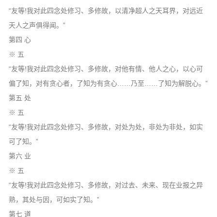
“友等!我对此四念处修习、多修故，以清净超人之天耳界，对远近
天人之声俱得闻。”
第四 心
※ 五
“友等!我对此四念处修习、多修故，对他有情、他人之心，以心可
偏了知，对有贪心者，了知为有贪心……乃至……了知为解脱心。”
第五 处
※ 五
“友等!我对此四念处修习、多修故，对处为处，非处为非处，如实
可了知。”
第六 业
※ 五
“友等!我对此四念处修习、多修故，对过去、未来、现在业报之异
熟，其处与因，可如实了知。”
第七 道