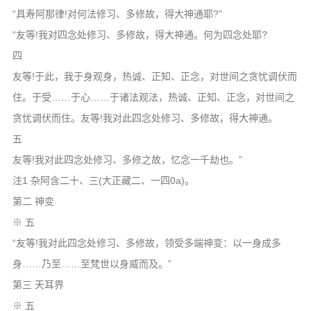
“具寿阿那律!对何法修习、多修故，得大神通耶?”
“友等!我对四念处修习、多修故，得大神通。何为四念处耶?
四
友等!于此，我于身观身，热诚、正知、正念，对世间之贪忧调伏而
住。于受……于心……于诸法观法，热诚、正知、正念，对世间之
贪忧调伏而住。友等!我对此四念处修习、多修故，得大神通。
五
友等!我对此四念处修习、多修之故，忆念一千劫也。”
注1 杂阿含二十、三(大正藏二、一四0a)。
第二 神变
※ 五
“友等!我对此四念处修习、多修故，领受多端神变：以一身成多
身……乃至……至梵世以身威而及。”
第三 天耳界
※ 五