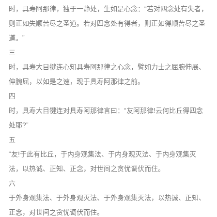
音频视频
时，具寿阿那律，独于一静处，生如是心念：“若对四念处有失者，
弘法书籍
则正如失顺苦尽之圣道。若对四念处有得者，则正如得顺苦尽之圣
助印功德
道。”
三
弘法活动
时，具寿大目犍连心知具寿阿那律之心念，譬如力士之屈腕伸展、
西园法讯
伸腕屈，以如是之速，现于具寿阿那律之前。
皈依斋戒
四
时，具寿大目犍连对具寿阿那律言曰：“友阿那律!云何比丘得四念
义工家园
处耶?”
观世音热线
五
菩提静修营
“友!于此有比丘，于内身观集法、于内身观灭法、于内身观集灭
观自在禅修营
法，以热诚、正知、正念，对世间之贪忧调伏而住。
六
教理研究
于外身观集法、于外身观灭法、于外身观集灭法，以热诚、正知、
学报论集
正念，对世间之贪忧调伏而住。