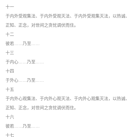
十一
于内外受观集法、于内外受观灭法、于内外受观集灭法，以热诚、
正知、正念，对世间之贪忧调伏而住。
十二
彼若……乃至……
十三
于内心……乃至……
十四
于外心……乃至……
十五
于内外心观集法、于内外心观灭法、于内外心观集灭法，以热诚、
正知、正念，对世间之贪忧调伏而住。
十六
彼若……乃至……
十七