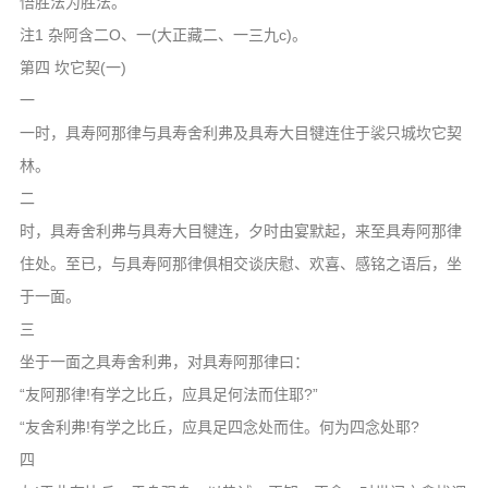
悟胜法为胜法。”
注1 杂阿含二O、一(大正藏二、一三九c)。
第四 坎它契(一)
一
一时，具寿阿那律与具寿舍利弗及具寿大目犍连住于裟只城坎它契
林。
二
时，具寿舍利弗与具寿大目犍连，夕时由宴默起，来至具寿阿那律
住处。至已，与具寿阿那律俱相交谈庆慰、欢喜、感铭之语后，坐
于一面。
三
坐于一面之具寿舍利弗，对具寿阿那律曰：
“友阿那律!有学之比丘，应具足何法而住耶?”
“友舍利弗!有学之比丘，应具足四念处而住。何为四念处耶?
四