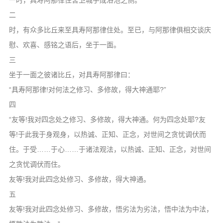
二
时，有众多比丘来至具寿阿那律住处。至已，与阿那律俱相交谈庆
慰、欢喜、感铭之语后，坐于一面。
三
坐于一面之彼诸比丘，对具寿阿那律曰：
“具寿阿那律!对何法之修习、多修故，得大神通耶?”
四
“友等!我对四念处之修习、多修故，得大神通。何为四念处耶?友
等!于此我于身观身，以热诚、正知、正念，对世间之贪忧调伏而
住。于受……于心……于诸法观法，以热诚、正知、正念，对世间
之贪忧调伏而住。
友等!我对此四念处修习、多修故，得大神通。
五
友等!我对此四念处修习、多修故，悟劣法为劣法，悟中法为中法，