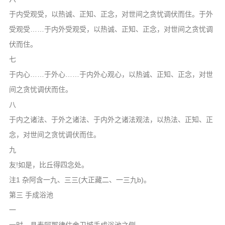
于内受观受，以热诚、正知、正念，对世间之贪忧调伏而住。于外
受观受……于内外受观受，以热诚、正知、正念，对世间之贪忧调
伏而住。
七
于内心……于外心……于内外心观心，以热诚、正知、正念，对世
间之贪忧调伏而住。
八
于内之诸法、于外之诸法、于内外之诸法观法，以热法、正知、正
念，对世间之贪忧调伏而住。
九
友!如是，比丘得四念处。
注1 杂阿含一九、三三(大正藏二、一三九b)。
第三 手成浴池
一
一时，具寿阿那律住舍卫城手成浴池之侧。