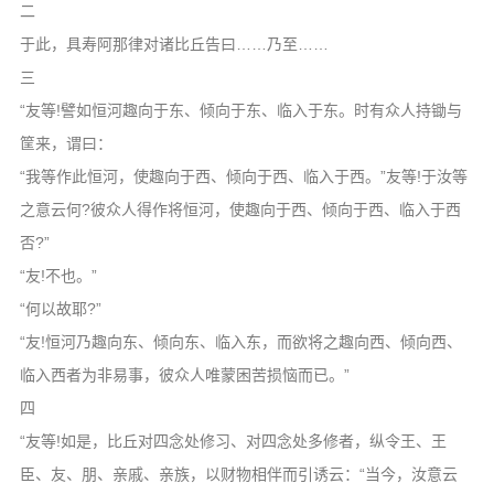
二
于此，具寿阿那律对诸比丘告曰……乃至……
三
“友等!譬如恒河趣向于东、倾向于东、临入于东。时有众人持锄与
筐来，谓曰：
“我等作此恒河，使趣向于西、倾向于西、临入于西。”友等!于汝等
之意云何?彼众人得作将恒河，使趣向于西、倾向于西、临入于西
否?”
“友!不也。”
“何以故耶?”
“友!恒河乃趣向东、倾向东、临入东，而欲将之趣向西、倾向西、
临入西者为非易事，彼众人唯蒙困苦损恼而已。”
四
“友等!如是，比丘对四念处修习、对四念处多修者，纵令王、王
臣、友、朋、亲戚、亲族，以财物相伴而引诱云：“当今，汝意云