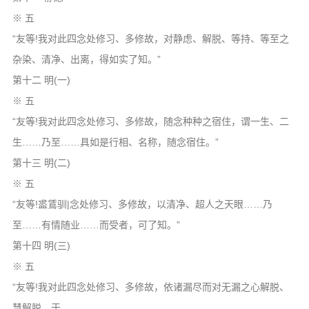
※ 五
“友等!我对此四念处修习、多修故，对静虑、解脱、等持、等至之
杂染、清净、出离，得如实了知。”
第十二 明(一)
※ 五
“友等!我对此四念处修习、多修故，随念种种之宿住，谓一生、二
生……乃至……具如是行相、名称，随念宿住。”
第十三 明(二)
※ 五
“友等!盚鵀驯|念处修习、多修故，以清净、超人之天眼……乃
至……有情随业……而受者，可了知。”
第十四 明(三)
※ 五
“友等!我对此四念处修习、多修故，依诸漏尽而对无漏之心解脱、
慧解脱，于