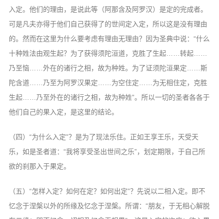
入定。他们的理由，是说此等（阿那含及阿罗汉）是定的完成者。
可是凡夫亦得于他们自己获得了的世间定入定，所以这是没有理由
的。然而在这里为什么要考虑有理由无理由？因为圣典中说：“什么
十种姓法由观生起？为了获得须陀洹道，克胜了生起……转起……
乃至恼……外在的诸行之相，故为种姓。为了证须陀洹果定……斯
陀含道……乃至为阿罗汉果定……为空住定……为无相住定，克胜
生起……乃至外在的诸行之相，故为种姓”。所以一切的圣者各各于
他们自己的果入定，是这里的结论。
（四）“为什么入定”？是为了现法乐住。正如王享王乐，天受天
乐，如是圣者道：“我将享受圣出世间之乐”，划定期限，于自己所
欲的刹那入于果定。
（五）“怎样入定？如何在定？如何出定”？先说以二相入定。即不
忆念于涅槃以外的所缘及忆念于涅槃。所谓：“朋友，于无相心解脱