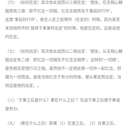
（六）（如何在定）其次依此说而以三相在定：“朋友，在无相心解
脱而有三缘：即不忆念一切相，忆念无相界及于事前的行作”。
这里“事前的行作”，是在入定之前预作（在定的）时限。因为直至
未到他所作的“我将于某某时出定”的时限，他是在定的。这是说他
的在定。
（七）（如何出定）其次依此说而以二相出定：“朋友，从无相心解
脱出定有二缘：即忆念一切相及不忆念无相界”。这样的“一切相”，
是色相及受想行识之相。虽然他不一定把此等一切作一起忆念，但
摄为一切而说。是故当他忆念于有分的所缘，便从果定而出定。当
知这是他的出定。。
（八）“于果之后是什么？果在什么之后”？先说于果之后便于果或
是有分。
（九）（果在什么之后）即果（1）在道之后，（2）在果之后，