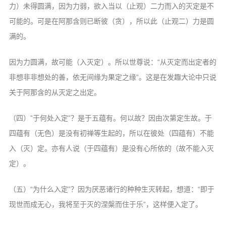
力）未得圆满，因为力弱，欲入当以（止观）二力而入的灭定是不
可能的。可是在阿那含则已断彼（贪），所以此（止观二）力是圆
满的。
因为力圆满，故可能（入灭定）。所以世尊说：“从灭定而出定者的
非想非非想处的善，依无间缘为果定之缘”。这是在发趣大论中只说
关于阿那含的从灭定之出定。
（四）”于何处入定”？是于五蕴有。何以故？因由次第定生故。于
四蕴有（无色）是没有初禅等生起的，所以在彼处（四蕴有）不能
入（灭）定。亦有人说（于四蕴有）是没有心所依的（故不能入灭
定）。
（五）“为什么入定”？因为厌恶诸行的种种生灭转起，想道：“即于
现世而成无心，我将至于灭的涅槃而住于乐”，这样便入定了。