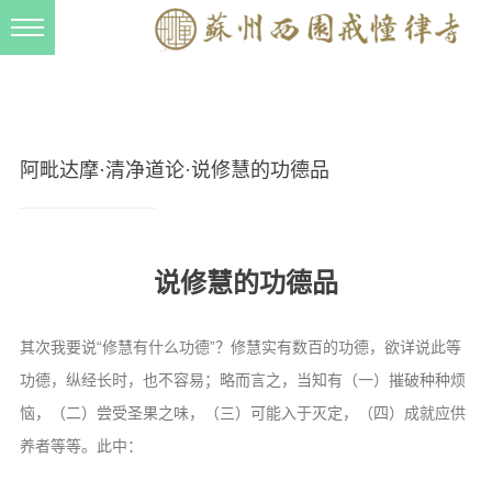
新闻动态
西园动态
法事活动
阿毗达摩·清净道论·说修慧的功德品
交流往来
三风建设
说修慧的功德品
寺院管理
戒幢春秋
其次我要说“修慧有什么功德”？修慧实有数百的功德，欲详说此等
档案管理
功德，纵经长时，也不容易；略而言之，当知有（一）摧破种种烦
道风建设
恼，（二）尝受圣果之味，（三）可能入于灭定，（四）成就应供
养者等等。此中：
法音宣流