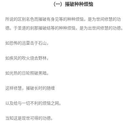
音频视频
（一）摧破种种烦恼
弘法书籍
所说的区别名色而摧破有身见等的种种烦恼，是为世间修慧的功
助印功德
德。于圣道的刹那摧破结等的种种烦恼，是为出世间修慧的功德。
弘法活动
如恐怖的迅雷击于石山，
西园法讯
皈依斋戒
如疾风的吹火烧去野林，
义工家园
如光热的日轮照破黑暗。
观世音热线
菩提静修营
这样修慧，摧破长时的随缠
观自在禅修营
以及给与一切不利的烦恼之网。
教理研究
当知这是现世可得的功德。
学报论集