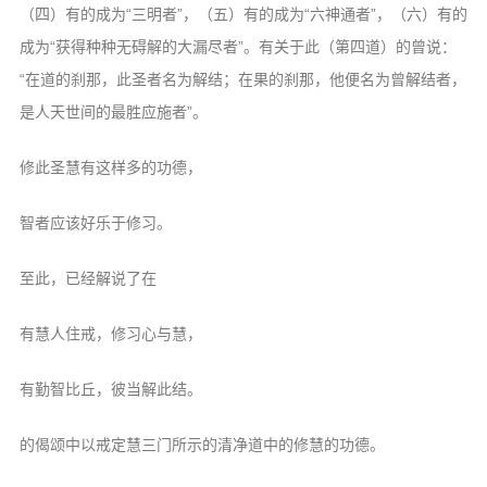
（四）有的成为“三明者”，（五）有的成为“六神通者”，（六）有的
成为“获得种种无碍解的大漏尽者”。有关于此（第四道）的曾说：
“在道的刹那，此圣者名为解结；在果的刹那，他便名为曾解结者，
是人天世间的最胜应施者”。
修此圣慧有这样多的功德，
智者应该好乐于修习。
至此，已经解说了在
有慧人住戒，修习心与慧，
有勤智比丘，彼当解此结。
的偈颂中以戒定慧三门所示的清净道中的修慧的功德。