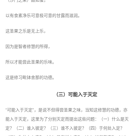
以有食素净乐可意极可意的甘露而滋润。
这圣果之乐是无上乐，
因为是智者修慧的所得，
所以才能尝此圣果的乐味。
这是修习毗钵舍那的功德。
（三）可能入于灭定
“可能入于灭定”，是说不但得尝圣果之味，当知这修慧的功德，亦
能入于灭定，这里为了分别灭定而提出这些问题：（一）什么是灭
定？（二）谁入彼定？（三）谁不入彼定？（四）于何处入定？