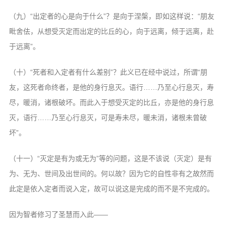
（九）“出定者的心是向于什么”？是向于涅槃，即如这样说：“朋友
毗舍佉，从想受灭定而出定的比丘的心，向于远离，倾于远离，赴
于远离”。
（十）“死者和入定者有什么差别”？此义已在经中说过，所谓“朋
友，这死者命终者，是他的身行息灭。语行……乃至心行息灭，寿
尽，暖消，诸根破坏。而此入于想受灭定的比丘，亦是他的身行息
灭，语行……乃至心行息灭，可是寿未尽，暖未消，诸根未曾破
坏”。
（十一）“灭定是有为或无为”等的问题，这是不该说（灭定）是有
为、无为、世间及出世间的。何以故？因为它的自性非有之故然而
此定是依入定者而说入定，故可以说这是完成的而不是不完成的。
因为智者修习了圣慧而入此——