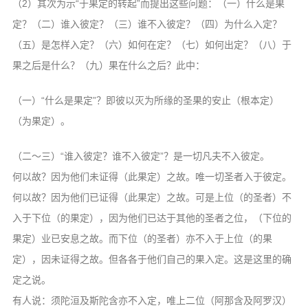
（2）其次为示“于果定的转起”而提出这些问题：（一）什么是果
定？（二）谁入彼定？（三）谁不入彼定？（四）为什么入定？
（五）是怎样入定？（六）如何在定？（七）如何出定？（八）于
果之后是什么？（九）果在什么之后？此中：
（一）“什么是果定”？即彼以灭为所缘的圣果的安止（根本定）
（为果定）。
（二～三）“谁入彼定？谁不入彼定”？是一切凡夫不入彼定。
何以故？因为他们未证得（此果定）之故。唯一切圣者入于彼定。
何以故？因为他们已证得（此果定）之故。可是上位（的圣者）不
入于下位（的果定），因为他们已达于其他的圣者之位，（下位的
果定）业已安息之故。而下位（的圣者）亦不入于上位（的果
定），因未证得之故。但各各于他们自己的果入定。这是这里的确
定之说。
有人说：须陀洹及斯陀含亦不入定，唯上二位（阿那含及阿罗汉）