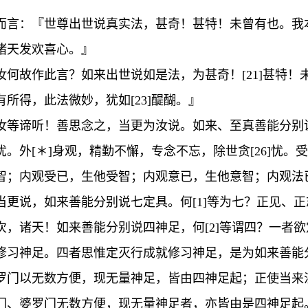
言：『世尊出世说真实法，甚奇！甚特！未曾有也。我本
诸天发欢喜心。』
何故作此言？如来出世说如是法，为甚奇！[21]甚特！未
所得，此法微妙，犹如[23]醍醐。』
等谛听！善思念之，当更为汝说。如来、至真善能分别说四念
。外[＊]身观，精勤不懈，专念不忘，除世贪[26]忧
智；内观受已，生他受智；内观意已，生他意智；内观法
当更说，如来善能分别说七定具。何[1]等为七？正见、
次，诸天！如来善能分别说四神足，何[2]等谓四？一者
修习神足。四者思惟定灭行成就修习神足，是为如来善能
罗门以无数方便，现无量神足，皆由四神足起；正使当来沙
门、婆罗门无数方便，现无量神足者，亦皆由是四神足起