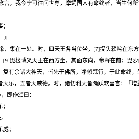
见已念言，我今宁可往问世尊，摩竭国人有命终者，当生何
事；
。』
因缘，集在一处。时，四天王各当位坐，[7]提头赖咤在东方
；[9]毘楼博叉天王在西方坐，其面东向，帝释在前；毘
。复有余诸大神天，皆先于佛所，净修梵行，于此命终，
天乐，五者天威德。时，诸忉利天皆踊跃欢喜言：『增益诸
心，即作颂曰：
乐；
法。
乐威；