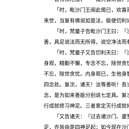
「时，毗沙门王闻此偈已，欢喜而
来世，当复有佛说如是法，能使忉利
「时，梵童子告毗沙门王曰：『汝
善，具足说法而无所得，说空净法而有
「时，梵童子又告忉利天曰：『汝
身观，精勤不懈，专念不忘，除世贪忧
不忘，除世贪忧。内身观已，生他身
四念处。复次，诸天！汝等善听！吾
念，是为如来善能分别说七定具。复
行成就修习神足。三者意定灭行成就
「又告诸天：『过去诸沙门、婆
足，亦皆由是四神足起；如今现在沙