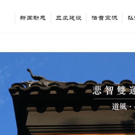
相关新闻法讯的官方平台"; $keywords = "西园寺，佛教,佛学院，法讯，心理咨询"; } elseif 
ingle_tag_title('', false); $description = tag_description(); } $keywords 
新闻动态
三风建设
法音宣流
弘