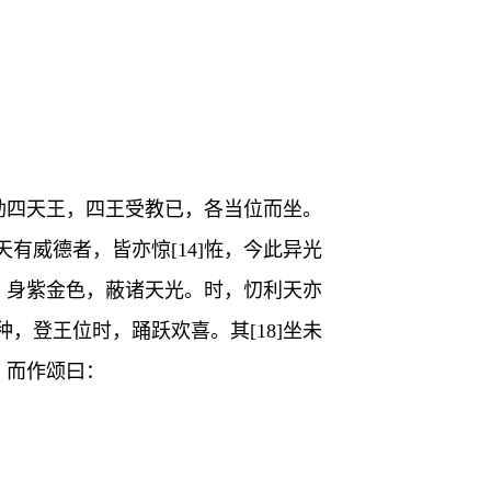
后勅四天王，四王受教已，各当位而坐。
威德者，皆亦惊[14]恠，今此异光
，身紫金色，蔽诸天光。时，忉利天亦
种，登王位时，踊跃欢喜。其[18]坐未
，而作颂曰：