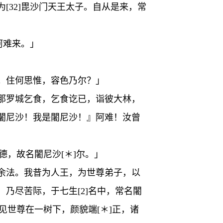
[32]毘沙门天王太子。自从是来，常
阿难来。」
。住何思惟，容色乃尔？」
那罗城乞食，乞食讫已，诣彼大林，
闍尼沙！我是闍尼沙！』阿难！汝曾
德，故名闍尼沙[＊]尔。」
余法。我昔为人王，为世尊弟子，以
乃尽苦际，于七生[2]名中，常名闍
见世尊在一树下，颜貌端[＊]正，诸