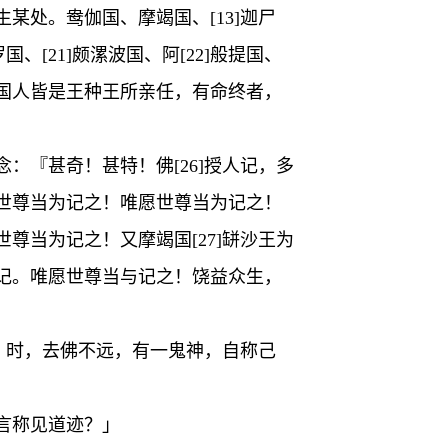
处。鸯伽国、摩竭国、[13]迦尸
闍罗国、[21]颇漯波国、阿[22]般提国、
摩竭国人皆是王种王所亲任，有命终者，
：『甚奇！甚特！佛[26]授人记，多
世尊当为记之！唯愿世尊当为记之！
当为记之！又摩竭国[27]缾沙王为
记。唯愿世尊当与记之！饶益众生，
。时，去佛不远，有一鬼神，自称己
妙言称见道迹？」