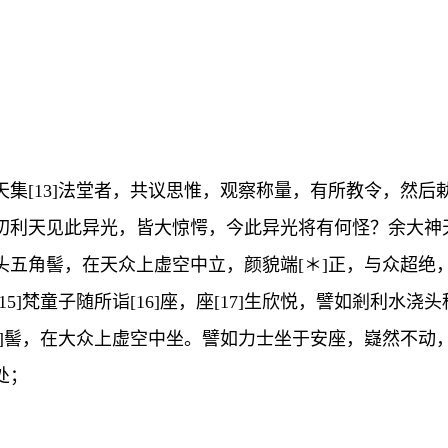
』
集[13]法堂者，共议思惟，观察称量，有所教令，然
利天见此异光，皆大惊愕，今此异光将有何怪？余大神天有
头五角髻，在天众上虚空中立，颜貌端[＊]正，与众超绝
]梵童子随所诣[16]座，座[17]生欣悦，譬如剎利水浇头
＊]髻，在大众上虚空中坐。譬如力士坐于安座，嶷然不动
处；