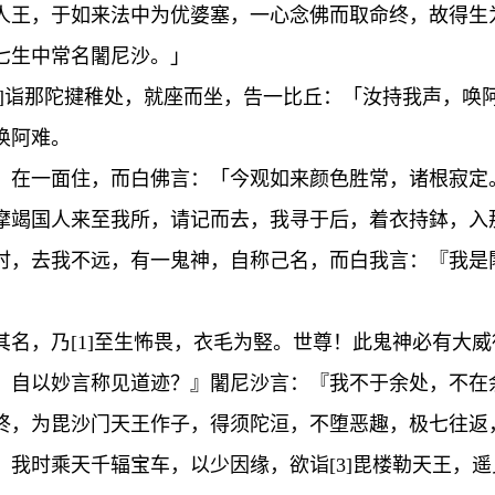
王，于如来法中为优婆塞，一心念佛而取命终，故得生为
七生中常名闍尼沙。」
3]诣那陀揵稚处，就座而坐，告一比丘：「汝持我声，唤
唤阿难。
，在一面住，而白佛言：「今观如来颜色胜常，诸根寂定
摩竭国人来至我所，请记而去，我寻于后，着衣持鉢，入
时，去我不远，有一鬼神，自称己名，而白我言：『我是
名，乃[1]至生怖畏，衣毛为竪。世尊！此鬼神必有大威
，自以妙言称见道迹？』闍尼沙言：『我不于余处，不在
终，为毘沙门天王作子，得须陀洹，不堕恶趣，极七往返，
我时乘天千辐宝车，以少因缘，欲诣[3]毘楼勒天王，遥