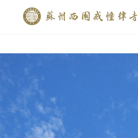
if (is_home()){ //这里描述在前******* $description = "西园寺和研究所发布
$description = category_description(); } elseif (is_tag()){ $keywords = s
trim(strip_tags($description)); ?>