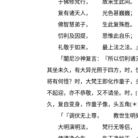
于佛修梵行， 故来生此间。
复有诸天人， 光色甚巍巍；
佛智慧弟子， 生此复殊胜。
忉利及因提， 思惟此自乐；
礼敬于如来， 最上法之法。
「闍尼沙神复言：『所以忉利诸天
其坐未久，有大异光照于四方，时，忉
将有何怪？时，大梵王即化作童子，
不起迎，亦不恭敬，又不请坐。时，[15
久，复自变身，作童子像，头五角[
「『调伏无上尊， 教世生明
大明演明法， 梵行无等侣，