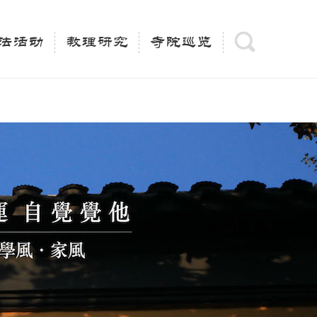
(is_category()){ $keywords = single_cat_title('', false);
= trim(strip_tags($keywords)); $description =
法活动
教理研究
寺院巡览