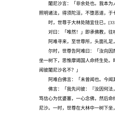
闍尼沙言：「非余处也。我本为人
照明诸法，得须陀洹，不堕恶道，于
时，世尊于大林处随宜住已，[3
对曰：「唯然！」即承佛教，往
阿难寻来，至世尊所，头面礼足
尔时，世尊告阿难曰：「汝向因
坐一树下，思惟摩竭国人命终生处。
闻彼闍尼沙名不？」
阿难白佛言：「未曾闻也。今闻其
佛言：「我先问彼：『汝因何法
笃信心为优婆塞，一心念佛，然后命
尼沙。一时，世尊在大林中一树下坐，