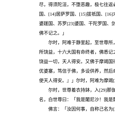
尽，得须陀洹，不堕恶趣，极七往返必
国、[14]居萨罗国、[15]拔祇国、[16
婆蹉国、苏罗[23]婆国、干陀罗国、
佛不记之。」
尔时，阿难于静室起，至世尊所，
所饶益，十六大国有命终者，佛悉记
饶益一切，天人得安。又佛于摩竭国得
优婆塞，笃信于佛，多设供养，然后
使天人得安。』」尔时，阿难为摩竭[
尔时，世尊着衣持鉢，入[29]
名，白世尊曰：「我是闍尼沙！我是
佛言：「汝因何事，自称己名为[3