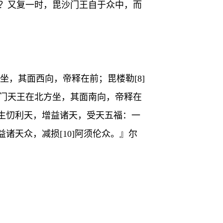
所？又复一时，毘沙门王自于众中，而
坐，其面西向，帝释在前；毘楼勒[8]
沙门天王在北方坐，其面南向，帝释在
生忉利天，增益诸天，受天五福：一
天众，减损[10]阿须伦众。』尔