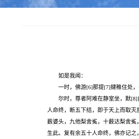
如是我闻：
一时，佛游[6]那提[7]揵稚住
尔时，尊者阿难在静室坐，默[8]
人命终，断五下结，即于天上而取灭度
薮婆头，九他梨舍㝹，十薮达梨舍㝹
生此。复有余五十人命终，佛亦记之