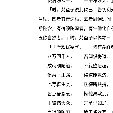
使清净众生， 生于净妙天。
「时，梵童子说此偈已，告忉利
清彻，四者其音深满，五者周遍远闻
斯陀含，有得须陀洹者，有生他化自在
五欲自然者。』时，梵童子以偈颂曰
「『摩竭优婆塞， 诸有命终
八万四千人， 吾闻俱得道。
成就须陀洹， 不复堕恶趣，
俱乘平正路， 得道能救济。
此等群生类， 功德所扶持，
智慧舍恩爱， 惭愧离欺妄。
于彼诸天众， 梵童记如是；
言得须陀洹， 诸天皆欢喜。