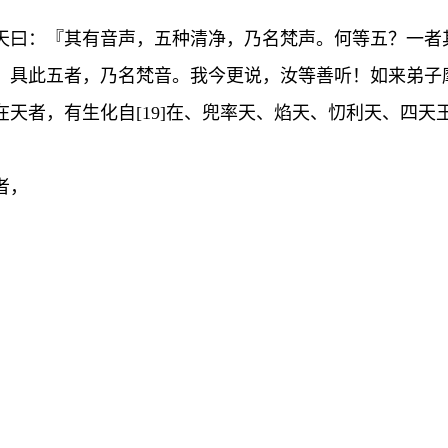
』
天曰：『其有音声，五种清净，乃名梵声。何等五？一者
，具此五者，乃名梵音。我今更说，汝等善听！如来弟子
天者，有生化自[19]在、兜率天、焰天、忉利天、四天
：
者，
』