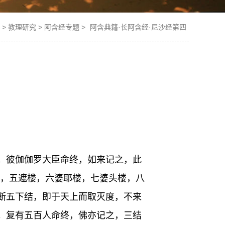
>
教理研究
>
阿含经专题
>
阿含典籍·长阿含经·尼沙经第四
饶益。彼伽伽罗大臣命终，如来记之，此
利输，五遮楼，六婆耶楼，七婆头楼，八
断五下结，即于天上而取灭度，不来
。复有五百人命终，佛亦记之，三结