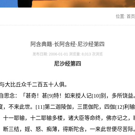
位置:
首页
阿含典籍·长阿含经·尼沙经第四
发布日期: 2006-01-01 浏览量: 8,013 次浏览
尼沙经第四
处，与大比丘众千二百五十人俱。
自思念：「甚奇！甚[9]特！如来授人记[10]别，多所
，不来此世。[11]第二迦陵伽，三毘伽陀，四伽[12]
，十一耶输，十二耶输多楼，诸大臣等命终，佛亦记之，
，断三结，婬、怒、痴薄，得斯陀含，一来此世便尽苦际