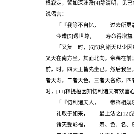
根寂定，譬如深渊澄[4]静清明，
说偈言：
「『我等不自忆， 过去所更
今遭[5]遇世尊， 寿命得增益
「又复一时，[6]忉利诸天以少
叉天在南方坐，其面北向，帝释在前
前。时，四天王皆先坐已，然后我坐
者天寿，二者天色，三者天名称，四者
时，[11]释提桓因知忉利诸天有欢喜
「『忉利诸天人， 帝释相娱
礼敬于如来， 最上法之[12]
诸天受影福， 寿、色、名、