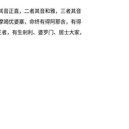
其音正直，二者其音和雅，三者其音
摩竭优婆塞，命终有得阿那含，有得
王者，有生剎利、婆罗门、居士大家，