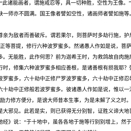
：“此诸能画者，谓施戒忍等，具一切种胜，空性为王像。
缺一师亦不圆满。国王像者譬如空性，诸画师者譬如施等
尊亲为敌者而善破斥。谓若果尔，则菩萨时多劫行施，护
办正等菩提，修行六种波罗蜜多。然诸愚人作如是说，菩
多。无能胜，此作何思？前为迦希王时，为救鸽故自肉施
行时，修集六种波罗蜜多相应善根，是诸善根有损我耶？
波罗蜜多，六十劫中正修尸罗波罗蜜多，六十劫中正修忍
六十劫中正修般若波罗蜜多。彼诸愚人作如是说，惟以一
须励力修方便分，是谤大师昔本生事，为是未解了义之时
是大邪见。此若是实，则已获得无分别智，证胜义谛大地
地经》说：“于十地中，虽各各地于施等行别别增上，然于