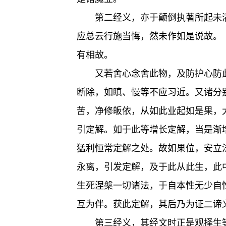
第二经义，亦于颠倒执著所起未
应总云行施当悔，然未作如是说故。
有相故。
又若舍心念舍此物，及防护心防
断除，如瞋、慢等不应习近。又诸分
苦，净修皈依，从如此业起如是果，
引定解。如于此等增长定解，当是渐
猛利恒常定解之处。故如果位，安立
永离，引发定解，及于此从此生，此
生死涅槃一切诸法，于自本性无少自
互为伴。获此定解，其后乃为证二谛
第三经义，其经文时正是观择生