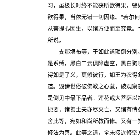
习，虽极长时终不能获所欲得果，譬
欲得果，当依无错一切因缘。”若尔
从菩提心因生，以诸方便而至究竟。
所说。
支那堪布等，于如此道颠倒分别
是系缚，黑白二云俱障虚空，黑白狗
得如是了义，更修彼行，如王为农得
道。毁谤世俗破佛教之心藏，破观察
是倒见中最下品者。莲花戒大菩萨以
扼要，诸善士夫亦尽灭亡。又诸有情
舍此等，宛如和尚所教而修。又有一
修法为善。此等之道，全未接近修空