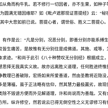
如从角而构牛乳。若不修行一切因者，亦不生果，如种子
何为圆满无错因缘耶？如《毗卢遮那现证菩提经》云：“秘
”其中大悲如前已说。菩提心者，谓世俗、胜义二菩提心
。有作是云：“凡是分别，况恶分别，即善分别亦能系缚
咬皆生痛苦，是故惟有无分别住是成佛道。其施、戒等，
象求迹。”和尚于此引《八十种赞叹无分别经》根据成立
慧思择无我真实义故。故亦远离胜义道理，任何胜进终惟
净教理已善破除，宏扬如来所爱善道，然由圣教将近隐没
多是薄福，虽于正法略有信仰，然其慧力最极羸劣，故现
类除不毁谤方便而外见解道理，许和尚说而为善哉。又有
方所。纵许修空，然若说云已得无倒空性之义无谬修习有