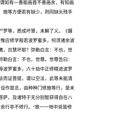
”谓如有一善能画首不善画余，有知画
。施等方便若有缺少，则同缺头残手
尸罗等，悉成坏慧，未解了义。《摄
萨惟应修学般若波罗蜜多，何须诸余波
鹰，岂慧坏耶？弥勒白言：不也，世
弥勒白言：不也，世尊。世尊告曰：
辱波罗蜜多，六十劫中正修精进波罗
法而证菩提，谓以空法，此等未能清
。设作是念，由种种门修施等行，是未
菩萨，及诸特于无分别智获得自在八
余行非不修行。”故一一地中说皆修