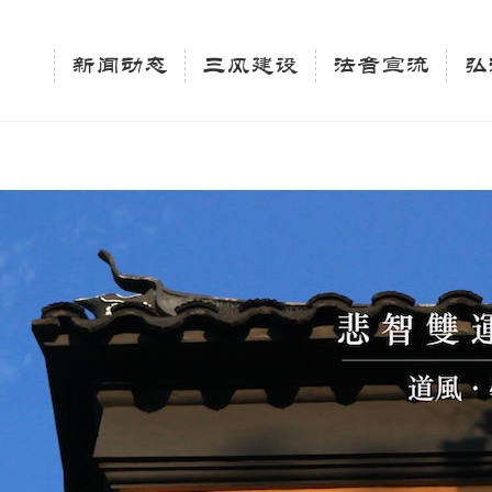
相关新闻法讯的官方平台"; $keywords = "西园寺，佛教,佛学院，法讯，心理咨询"; } elseif 
ingle_tag_title('', false); $description = tag_description(); } $keywords 
新闻动态
三风建设
法音宣流
弘