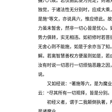
摄六六故。若仅由此便为完足，则诸
独觉，于诸法性无分别时，应成大乘
是施”等文，亦说具六，惟应修此。
力虽未暂舍，然非一切心皆是忧心。
势力俱转，实无相违。如初修时若菩
无舍心则不能施，如是于余亦当了知
解。若离智慧善权方便虽则如是，若
汝有时说一切恶行一切烦恼恶趣之因
说。
又如经说：“著施等六，是为魔业
云：“尽其所有一切观择，皆是分别
初经义者，谓于二我颠倒执著，
是诸魔业。