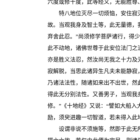
六度或修十度，此等经义，无能胜尊
特八地位灭尽一切烦恼，安住寂
故。当观我身及智土等，此无量德，
弃舍此忍。”尚须修学菩萨诸行，得
此不动地，诸佛世尊于此安位法门之
亦是胜义法忍，然汝尚无我之十力及
寂解脱，当思此诸异生凡夫未能静寂
乃诸法法性，随诸如来出不出世，然
得此无分别法性。又善男子，当观我
修。”《十地经》又说：“譬如大船
励，须臾进趣一切智道，若未得入此
设谓非说不须施等，然即于此无