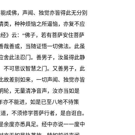
不能成佛，声闻、独觉亦皆得此无分别
情类，种种烦恼之所逼恼，亦复不应
经》云：“佛子，若有菩萨安住菩萨
善哉善或，当随证悟一切佛法。此虽
应舍此法忍门。善男子，汝虽得此静
，不可思议智慧之门。又善男子，此
此故差别如来，一切声闻、独觉亦皆
明轮，无量清净音声，汝亦当如是
年亦不能进，如是已至八地不待策
疾道，不须修学菩萨行者，是自诳自。
是余度亦悉具足。经中亦说一一度中