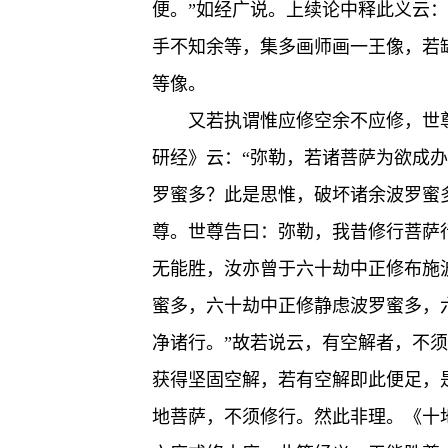
便。”如经广说。上续论中释此义云
手不知余等，集多画师画一王像，若
等像。
又若执谓惟应修空余不应修，世
研经》云：“弥勒，若诸菩萨为欲成
罗蜜多？此是思惟，破坏诸余波罗蜜
尊。世尊告曰：弥勒，我昔修行菩萨
无能胜，汝亦曾于六十劫中正修布施
蜜多，六十劫中正修静虑波罗蜜多，
净诸行。”故若说云，有空解者，不
获得坚固空解，若有空解即此便足，
地菩萨，不须修行。然此非理。《十