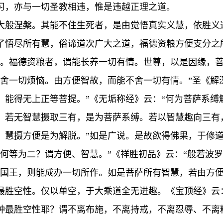
习，亦与一切圣教相违，惟是违越正理之道。
大般涅槃。其能不住生死者，是由觉悟真实义慧，依胜义
了悟尽所有慧，俗谛道次广大之道，福德资粮方便支分之
恼。福德资粮者，谓能长养一切有情。世尊，以是因缘，菩
遍舍一切烦恼。由方便智故，而能不舍一切有情。”圣《解
，能得无上正等菩提。”《无垢称经》云：“何为菩萨系缚
。若无智慧摄取三有，是为菩萨系缚。若以智慧趣向三有
，慧摄方便是为解脱。”如是广说。是故欲得佛果，于修
何等为二？谓方便、智慧。”《祥胜初品》云：“般若波
保国王，则能成办一切所作。如是菩萨所有智慧，若由方便
最胜空性。仅以单空，于大乘道全无进趣。《宝顶经》云
种最胜空性耶？谓不离布施，不离持戒，不离忍辱、不离