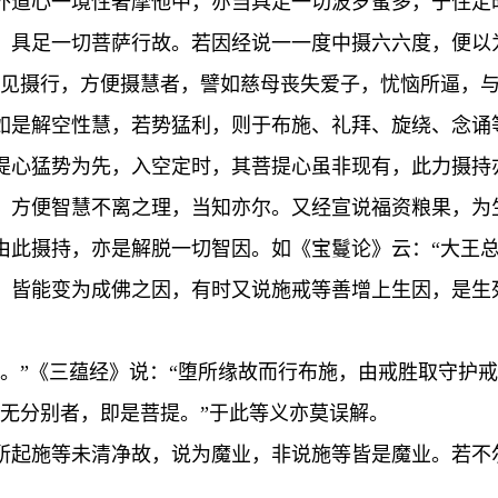
外道心一境性奢摩他中，亦当具足一切波罗蜜多，于住定
，具足一切菩萨行故。若因经说一一度中摄六六度，便以
故见摄行，方便摄慧者，譬如慈母丧失爱子，忧恼所逼，
如是解空性慧，若势猛利，则于布施、礼拜、旋绕、念诵
提心猛势为先，入空定时，其菩提心虽非现有，此力摄持
。方便智慧不离之理，当知亦尔。又经宣说福资粮果，为
由此摄持，亦是解脱一切智因。如《宝鬘论》云：“大王总
，皆能变为成佛之因，有时又说施戒等善增上生因，是生
。”《三蕴经》说：“堕所缘故而行布施，由戒胜取守护
。无分别者，即是菩提。”于此等义亦莫误解。
所起施等未清净故，说为魔业，非说施等皆是魔业。若不