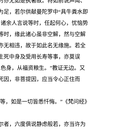
时亦无如是执著故。特如前说声闻、
为足，若尔供献曼陀罗中“具牛粪水即
与诸余人言说等时，任起何心，忧恼势
等时，缘此诸心虽非空解，然与空解
亦无相违，故于如此名无缘施。若全
生死中身及受用长寿等事，亦莫误
色身，从福资粮生。”教证无边。又
死因，非菩提因，应当令心正住而
戒等，如是一切皆悉忏悔。”《梵问经》
尔者，六度俱说静虑般若，亦当许为