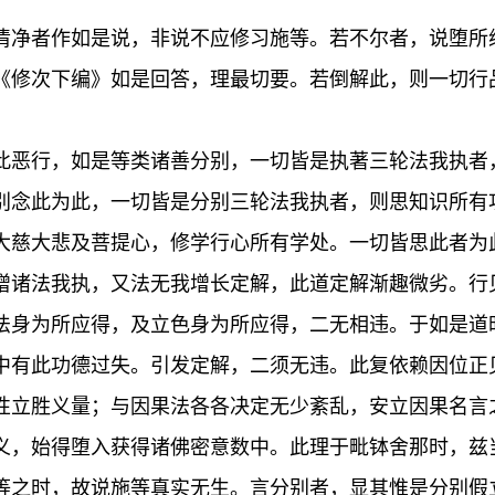
清净者作如是说，非说不应修习施等。若不尔者，说堕所
《修次下编》如是回答，理最切要。若倒解此，则一切行
此恶行，如是等类诸善分别，一切皆是执著三轮法我执者
别念此为此，一切皆是分别三轮法我执者，则思知识所有
大慈大悲及菩提心，修学行心所有学处。一切皆思此者为
增诸法我执，又法无我增长定解，此道定解渐趣微劣。行
法身为所应得，及立色身为所应得，二无相违。于如是道
中有此功德过失。引发定解，二须无违。此复依赖因位正
性立胜义量；与因果法各各决定无少紊乱，安立因果名言
义，始得堕入获得诸佛密意数中。此理于毗钵舍那时，兹
等之时，故说施等真实无生。言分别者，显其惟是分别假