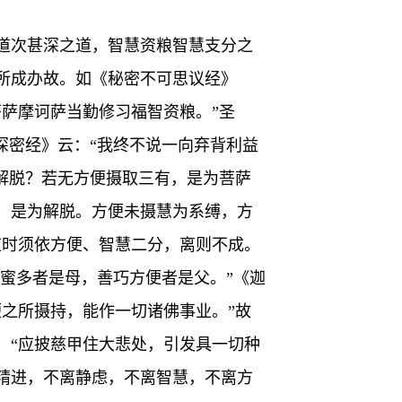
道次甚深之道，智慧资粮智慧支分之
所成办故。如《秘密不可思议经》
萨摩诃萨当勤修习福智资粮。”圣
深密经》云：“我终不说一向弃背利益
解脱？若无方便摄取三有，是为菩萨
，是为解脱。方便未摄慧为系缚，方
道时须依方便、智慧二分，离则不成。
罗蜜多者是母，善巧方便者是父。”《迦
之所摄持，能作一切诸佛事业。”故
：“应披慈甲住大悲处，引发具一切种
精进，不离静虑，不离智慧，不离方