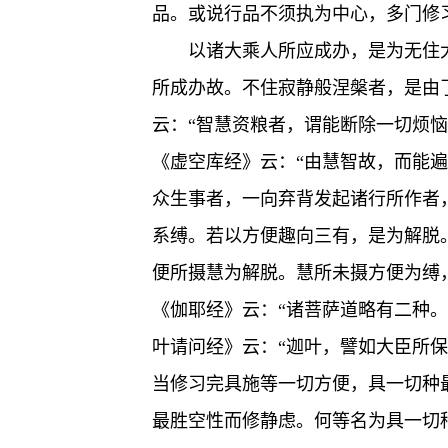
品。或说行品不须执为中心，多门修
以诸大乘人所应成办，是为无住
所成办故。不住寂静般涅槃者，是由
云：“智慧资粮者，谓能断除一切烦
《虚空库经》云：“由慧智故，而能
众生事者，一向弃背发起诸行所作者
系缚。若以方便趣向三有，是为解脱
便所摄慧为解脱。慧所未摄方便为缚
《伽耶经》云：“诸菩萨道略有二种。
叶请问经》云：“迦叶，譬如大臣所
当修习完具施等一切方便，具一切种
最胜空性而修静虑。何等名为具一切