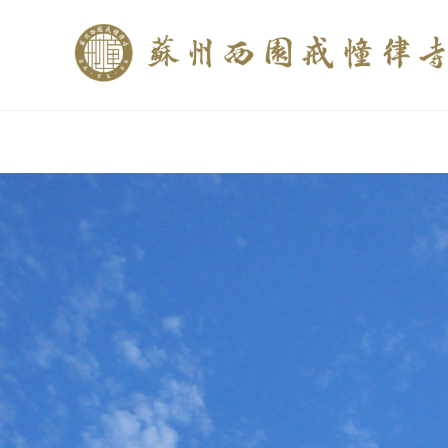
if (is_home()){ //这里描述在前******* $description = "西园寺和研究所发布
$description = category_description(); } elseif (is_tag()){ $keywords = s
trim(strip_tags($description)); ?>