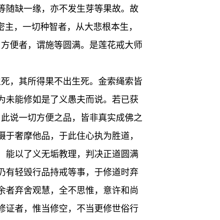
等随缺一缘，亦不发生芽等果故。故
密主，一切种智者，从大悲根本生，
。方便者，谓施等圆满。是莲花戒大师
生死，其所得果不出生死。金索绳索皆
为未能修如是了义愚夫而说。若已获
，此说一切方便之品，皆非真实成佛之
摄于奢摩他品，于此住心执为胜道，
，能以了义无垢教理，判决正道圆满
仍有轻毁行品持戒等事，于修道时弃
余者弃舍观慧，全不思惟，意许和尚
修证者，惟当修空，不当更修世俗行