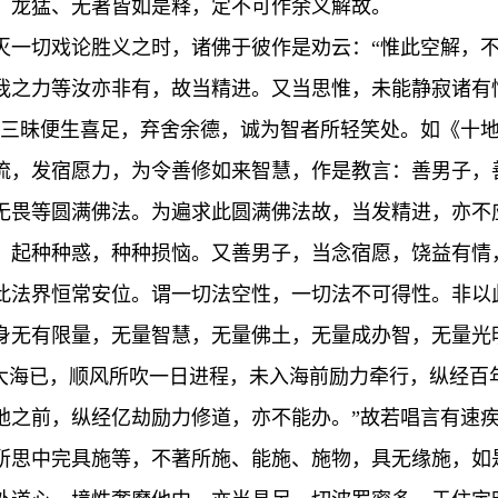
、龙猛、无著皆如是释，定不可作余义解故。
灭一切戏论胜义之时，诸佛于彼作是劝云：“惟此空解，
我之力等汝亦非有，故当精进。又当思惟，未能静寂诸有
少三昧便生喜足，弃舍余德，诚为智者所轻笑处。如《十地
流，发宿愿力，为令善修如来智慧，作是教言：善男子，
无畏等圆满佛法。为遍求此圆满佛法故，当发精进，亦不
，起种种惑，种种损恼。又善男子，当念宿愿，饶益有情
此法界恒常安位。谓一切法空性，一切法不可得性。非以
身无有限量，无量智慧，无量佛土，无量成办智，无量光
入大海已，顺风所吹一日进程，未入海前励力牵行，纵经百
地之前，纵经亿劫励力修道，亦不能办。”故若唱言有速
所思中完具施等，不著所施、能施、施物，具无缘施，如