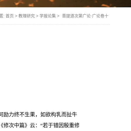
置:
首页
>
教理研究
>
学报论集
>
菩提道次第广论·广论卷十
何励力终不生果，如欲构乳而扯牛
《修次中篇》云：“若于错因殷重修