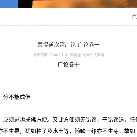
位
菩提道次第广论·广论卷十
发布日期: 2006-01-01 浏览量: 9,905 次浏览
广论卷十
一分不能成佛
，应须进趣成佛方便。又此方便须无错谬，于错谬道，任
亦不生果，犹如种子及水土等，随缺一缘亦不生芽。故如