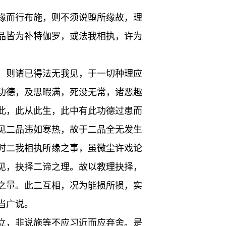
缘而行布施，则不须说堕所缘故，理
品皆为补特伽罗，或法我相执，许为
，则诸已得法无我见，于一切种理应
功德，及思暇满，死没无常，诸恶趣
此，此从此生，此中有此功德过患而
见二品违如寒热，故于二品全无发生
时二我相执所缘之事，虽微尘许戏论
见，抉择二谛之理。故以教理抉择，
之量。此二互相，况为能损所损，实
当广说。
立，非说施等不应习近而应弃舍。是