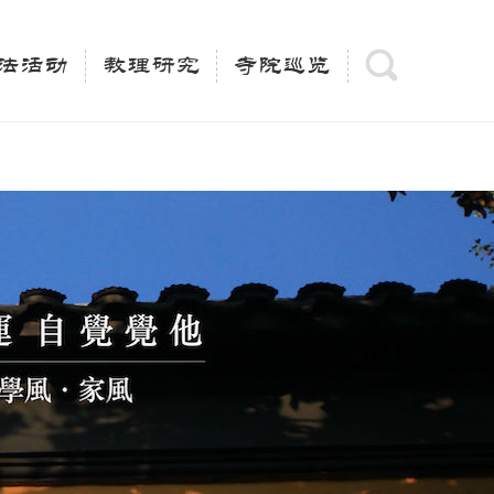
(is_category()){ $keywords = single_cat_title('', false);
= trim(strip_tags($keywords)); $description =
法活动
教理研究
寺院巡览