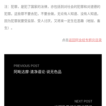
注：犯罪，是犯了国家的法律，亦包括到对社会的犯罪和对道德的
犯罪。这些罪不要去犯，不要去做，无论有人知道、没有人知道。
因为犯罪就要受监禁、受人讨厌，又将来一定生在恶趣（地狱、畜
生）。
点击
返回阿含经专题总目录
PREVIOUS POST
阿毗达摩·清净道论·说无色品
NEXT POST