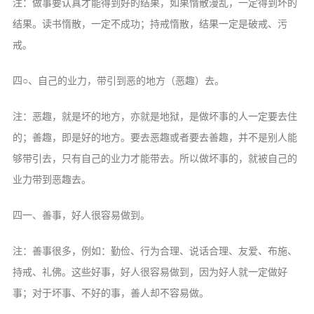
注：做事要认真才能得到好的结果，如果惰散漫乱，一定得到坏的
音频视频
结果。读书惰散，一定不成功；持戒惰散，结果一定是破戒、污
弘法书籍
戒。
助印功德
四○、自己的业力，带引到恶的地方（恶趣）去。
弘法活动
西园法讯
注：恶趣，就是坏的地方，亦就是地狱，是做坏事的人一定要去住
皈依斋戒
的；善趣，即是好的地方。要去恶趣或者要去善趣，并不是别人能
够带引去，只有自己的业力才能带去。所以做坏事的，就被自己的
义工家园
业力带到恶趣去。
观世音热线
菩提静修营
四一、善事，好人很容易做到。
观自在禅修营
注：善事很多，例如：勤俭、行为合理、说话合理、友爱、布施、
教理研究
持戒、礼佛。这些好事，好人很容易做到，因为好人就一定做好
事；对于坏事、不好的事，善人却不容易做。
学报论集