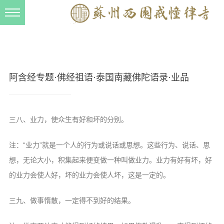
新闻动态
西园动态
法事活动
阿含经专题·佛经祖语·泰国南藏佛陀语录·业品
交流往来
三风建设
三八、业力，使众生有好和坏的分别。
寺院管理
注：“业力”就是一个人的行为或说话或思想。这些行为、说话、思
戒幢春秋
想，无论大小，积集起来便变做一种叫做业力。业力有好有坏，好
档案管理
的业力会使人好，坏的业力会使人坏，这是一定的。
道风建设
三九、做事惰散，一定得不到好的结果。
法音宣流