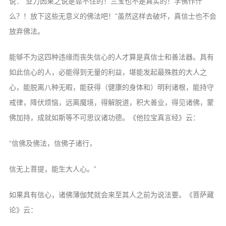
说：“业力因果之说是靠不住的！三宝也不是真实的！学佛作什
么？！放下这些无意义的佛法吧！”虽然这样去破坏，真信士也不会
放弃佛法。
能够不为这四种违缘而丧失信心的人才算是真信士和善法器。具有
如此信心的人，必能得到无量的利益，堪能发起最殊胜的大人之
心，能脱离八种无暇，能获得（健康的身体和）明利诸根，能持守
戒律，降伏烦恼，远离魔境，得解脱道，积大善业，得见诸佛，蒙
佛加持，成就如斯等不可思议诸功德。《他拉宝真言经》云：
“信佛及佛法，信佛子诸行，
信无上菩提，能生大人心。”
如果具有信心，诸佛薄伽梵就会来至其人之前为说法要。《菩萨藏
论》云：