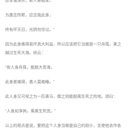
应享诸快乐，斯人甚痴呆，
为愚念所欺，应念我此身，
终有坏灭日，光阴勿空过。”
因为此身难得易坏具大利益，所以应该把它当做是一只舟筏，乘之
越过生死大海。经云：
“依人身舟筏，能脱大苦海，
此身甚难得，愚人莫痴睡。”
此人身又可视之为一匹乘马，御之则能脱离生死之险地。颂曰：
“人身如净驹，乘离生死苦。”
以上的观点是说，要把这个人身当做是自己的奴仆，支使他去作各