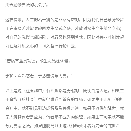
失去勤修善法的机会了。
这样看来，人生的若干痛苦是非常有益的。因为我们自己亲身经验
了许多痛苦才能对轮回发生悲戚之感，才能对众生产生慈悲之心；
对自己的我慢也能减除，对罪恶也感到羞愧，因此对善业才能发起
向往及好乐之心的！《入菩萨行论》云：
“苦痛有益具功德，能生悲感除骄慢，
于轮回众起慈悲，于恶羞愧乐向善。”
以上是说（在五趣中）有四趣都是无暇的，既使真是人道，如果生
于蛮族（的社会）中就很难遇到善良的导师，如果生于邪见（的社
会）中，就不能见到达成解脱及善趣之道，如果不遇佛陀降世，就
无人解释何者是应为，何者是不应为的道理，如果生而痴呆就不能
分别善恶之法。如果能脱离以上这八种难处才名为完全的“有暇”