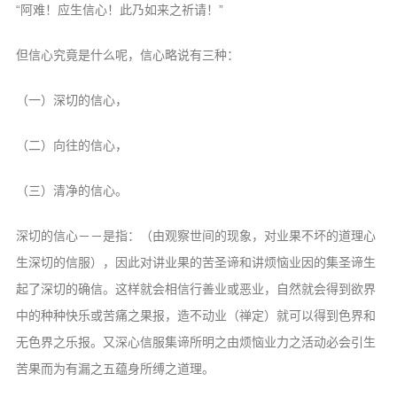
“阿难！应生信心！此乃如来之祈请！”
但信心究竟是什么呢，信心略说有三种：
（一）深切的信心，
（二）向往的信心，
（三）清净的信心。
深切的信心－－是指：（由观察世间的现象，对业果不坏的道理心
生深切的信服），因此对讲业果的苦圣谛和讲烦恼业因的集圣谛生
起了深切的确信。这样就会相信行善业或恶业，自然就会得到欲界
中的种种快乐或苦痛之果报，造不动业（禅定）就可以得到色界和
无色界之乐报。又深心信服集谛所明之由烦恼业力之活动必会引生
苦果而为有漏之五蕴身所缚之道理。