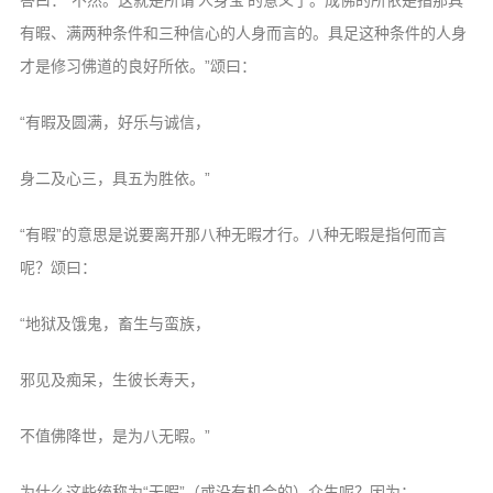
音频视频
有暇、满两种条件和三种信心的人身而言的。具足这种条件的人身
弘法书籍
才是修习佛道的良好所依。”颂曰：
助印功德
“有暇及圆满，好乐与诚信，
弘法活动
西园法讯
身二及心三，具五为胜依。”
皈依斋戒
“有暇”的意思是说要离开那八种无暇才行。八种无暇是指何而言
义工家园
呢？颂曰：
观世音热线
“地狱及饿鬼，畜生与蛮族，
菩提静修营
观自在禅修营
邪见及痴呆，生彼长寿天，
教理研究
不值佛降世，是为八无暇。”
学报论集
为什么这些统称为“无暇”（或没有机会的）众生呢？因为：