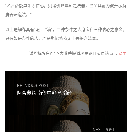
“若菩萨能具如斯信心，则诸佛世尊知是法器，当至其前为彼开示解
脱菩萨道法。”
以上是解释具有“暇”、“满”，二种条件之人身宝和三种信心之意义。
具有如是条件的人，才是堪能修持无上菩提之法器。
返回解脱庄严宝
·
大乘菩提道次第论目录页请点击:
这里
PREVIOUS POST
阿含典籍·南传中部·鹑喻经
NEXT POST