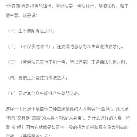
“他圆满”者是指佛陀降世，宣说法要，佛法住世，随顺法教，和于
他生悲。这是说：
（一）生于佛陀降世之时，
（二）（不仅佛陀降世），还要佛陀慈悲为众生宣说法要才行。
（三）（若佛法已灭也不能学佛，所以还要）正逢佛法住世之时，
（四）要依止那些住持佛法之人，
（五）要对其他众生能够产生慈悲之心。
这样一个具足十项自他二种圆满条件的人才叫做“十圆满”。既具足
“有暇”又具足“圆满”的人身才叫做“人身宝”。为什么这样的人身，称
做“宝”呢？因为它就像是如意宝一般的极为难得和具有重大利益的
原故，《菩萨藏论》云：