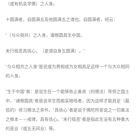
（或有机会学佛）之人身。
十圆满者，自圆满五及他圆满五之谓也。自圆满者，经云：
“（与众相共）之人身，诸根圆具生中国，
未行极恶具信心，（是谓自身五圆满）。”
“与众相共之人身”是说或为男相或为女相具足这样一个与大众相同
的人身。
“生于中国”者：是说生在一个能够依止善良（的佛法）导师之国土
中，“诸根圆具”者是说非生而痴呆暗哑者，因为这样才能具足（最
低的）修习佛法之条件。“具信心”者是说于佛陀所宣说之一切善法
之根本－－戒律，具有信心。“未行极恶”者是指此生没有五种重大
的恶业（或五无间业）等。