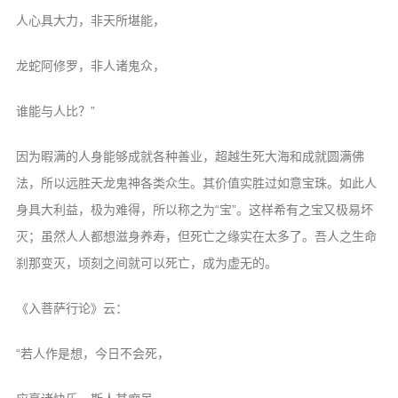
人心具大力，非天所堪能，
龙蛇阿修罗，非人诸鬼众，
谁能与人比？”
因为暇满的人身能够成就各种善业，超越生死大海和成就圆满佛
法，所以远胜天龙鬼神各类众生。其价值实胜过如意宝珠。如此人
身具大利益，极为难得，所以称之为“宝”。这样希有之宝又极易坏
灭；虽然人人都想滋身养寿，但死亡之缘实在太多了。吾人之生命
刹那变灭，顷刻之间就可以死亡，成为虚无的。
《入菩萨行论》云：
“若人作是想，今日不会死，