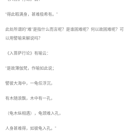
“得此暇满身，甚难极希有。”
此处所谓的“难”是指什么而言呢？是谁困难呢？何以故困难呢？可
以用譬喻来解说吗？
《入菩萨行论》有喻云：
“是故薄伽梵，作喻如此说；
譬彼大海中，一龟任浮沉，
有木随浪飘，木中有一孔，
（龟木纵相遇），龟颈难入孔，
人身甚难得，如彼龟入孔。”