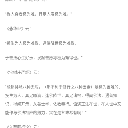
“得人身者极为难，具足人寿极为难。”
《悲华经》云：
“投生为人极为难得，逢佛降世极为难得，
于善法心生好乐，发起善愿亦极为难得也。”
《宝树庄严经》云：
“能够排除八种无暇，（那不利于修行之八种因素）是极为困难的：
投生为人，具足暇满，逢佛降世，具足诸根，得闻佛法，遇善知
识，得闻开示，从善士学，依教奉行。值遇正法在世，在人世中又
能作与佛法相应的努力，实在是甚难希有啊！”
《入菩萨行论》云：