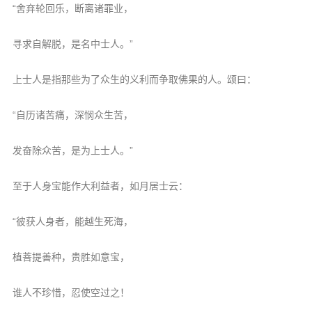
“舍弃轮回乐，断离诸罪业，
寻求自解脱，是名中士人。”
上士人是指那些为了众生的义利而争取佛果的人。颂曰：
“自历诸苦痛，深悯众生苦，
发奋除众苦，是为上士人。”
至于人身宝能作大利益者，如月居士云：
“彼获人身者，能越生死海，
植菩提善种，贵胜如意宝，
谁人不珍惜，忍使空过之！