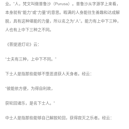
业。”人，梵文叫做普鲁沙（Purusa）。普鲁沙从字源学上来看，
本身就有“能力”或“力量”的意思。暇满的人身能往生善趣和达成解
脱，具有这种堪能的力量，所以名之为“人”。能力有上中下三种，
人也有上中下三种之不同。
《菩提道灯论》云：
“士夫有三种，上中下不同。”
下士人是指那些能够不堕恶道获人天身者。经云：
“彼能依方便，为得自利故，
获轮回诸乐，是名下士人。”
中士人是指那些能够自己解脱轮回，获得寂灭之乐者。经云：