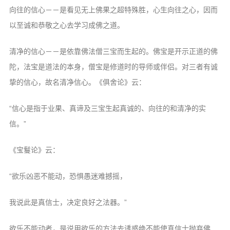
向往的信心－－是看见无上佛果之超特殊胜，心生向往之心，因而
以至诚和恭敬之心去学习成佛之道。
清净的信心－－是依靠佛法僧三宝而生起的。佛宝是开示正道的佛
陀，法宝是道法的本身，僧宝是修道时的导师或伴侣。对三者有诚
挚的信心，故名清净信心。《俱舍论》云：
“信心是指于业果、真谛及三宝生起真诚的、向往的和清净的实
信。”
《宝鬘论》云：
“欲乐凶恶不能动，恐惧愚迷难撼摇，
我说此是真信士，决定良好之法器。”
欲乐不能动者，是说用欲乐的方法去诱惑绝不能使真信士抛弃佛