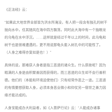
《正法经》云：
“如果此大地世界全部皆为洪水所淹没，有人把一段含有独孔的树干
抛向水中，任其随风在海中四方飘荡，同时此大海中有一个独眼龙
的乌龟在水中浮沉，……这样就是经过千年以上的时间，此乌龟和
树干也是很难遭遇的，更不用说那龟头套入树孔中的可能性了。
（人身之难得亦复如是也！）”
具体的说，那难获人身者是指三恶道的诸众生。什么原故呢？因为
暇满的人身是由积聚善因而获得的，而三恶道的众生却不会行善积
德。他们的（本能和环境迫使他们）只有经常作恶之一途。三恶道
的有情要想获取人身，必须本身恶业微小和仰仗另一宿世之善力因
缘才能达成的。
人身宝能成办大利益者，如《入菩萨行论》云：“人能成办诸事