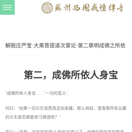
新闻动态
西园动态
法事活动
解脱庄严宝·大乘菩提道次第论·第二章明成佛之所依
交流往来
三风建设
第二，成佛所依人身宝
寺院管理
戒幢春秋
“成佛所依人身宝……”一句的意义：
档案管理
道风建设
问曰：“如果一切众生皆悉具足如来藏，那么地狱、饿鬼等所有五趣
的众生是否都能修习佛道呢？”
法音宣流
答曰：“不然。这就是所谓‘人身宝’的意义了。成佛的所依是指那具