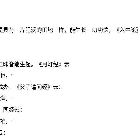
是具有一片肥沃的田地一样，能生长一切功德，《入中论
三昧皆能生起。《月灯经》云：
也。”
成办。《父子请问经》云：
满。”
。同经云：
难。”
云：