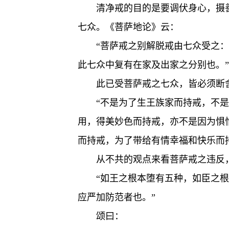
清净戒的目的是要调伏身心，摄
七众。《菩萨地论》云：
“菩萨戒之别解脱戒由七众受之
此七众中复有在家及出家之分别也。”
此已受菩萨戒之七众，皆必须断
“不是为了生王族家而持戒，不
用，得美妙色而持戒，亦不是因为惧
而持戒，为了带给有情幸福和快乐而
从不共的观点来看菩萨戒之违反
“如王之根本堕有五种，如臣之
应严加防范者也。”
颂曰：