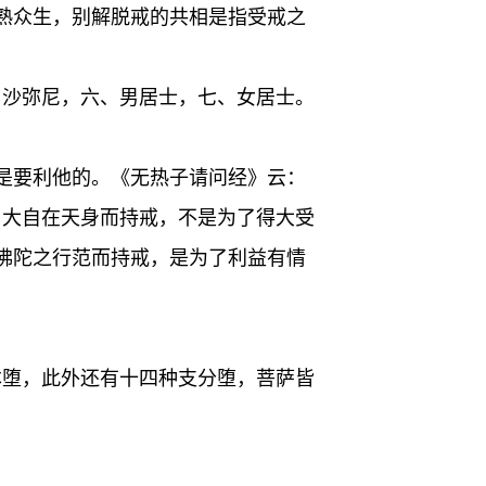
熟众生，别解脱戒的共相是指受戒之
、沙弥尼，六、男居士，七、女居士。
是要利他的。《无热子请问经》云：
、大自在天身而持戒，不是为了得大受
佛陀之行范而持戒，是为了利益有情
本堕，此外还有十四种支分堕，菩萨皆