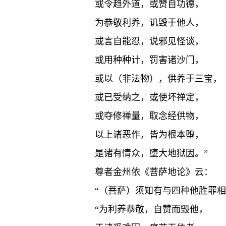
或令趋外道，或赞自功德，
为恭敬利养，讥毁于他人，
或言自能忍，说邪见怪谈，
或用种种计，罚害诸沙门，
或以（非法物），供养于三宝，
或已受纳之，或使坏禅定，
或夺修禅量，取念经供物，
以上诸恶作，皆为根本堕，
是诸有情众，堕大地狱因。”
尊者金州依《菩萨地论》云：
“（菩萨）须知有与四种他胜罪
“为利养恭敬，自赞而毁他，