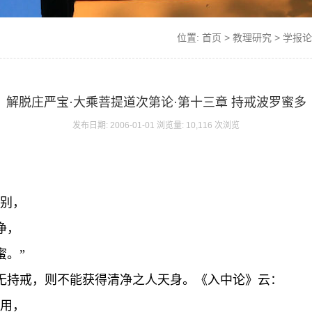
位置:
首页
>
教理研究
>
学报论
解脱庄严宝·大乘菩提道次第论·第十三章 持戒波罗蜜多
发布日期: 2006-01-01 浏览量: 10,116 次浏览
支别，
净，
蜜。”
无持戒，则不能获得清净之人天身。《入中论》云：
受用，