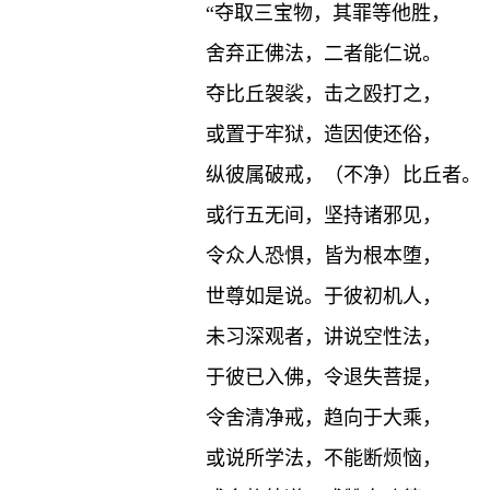
“夺取三宝物，其罪等他胜，
舍弃正佛法，二者能仁说。
夺比丘袈裟，击之殴打之，
或置于牢狱，造因使还俗，
纵彼属破戒，（不净）比丘者。
或行五无间，坚持诸邪见，
令众人恐惧，皆为根本堕，
世尊如是说。于彼初机人，
未习深观者，讲说空性法，
于彼已入佛，令退失菩提，
令舍清净戒，趋向于大乘，
或说所学法，不能断烦恼，