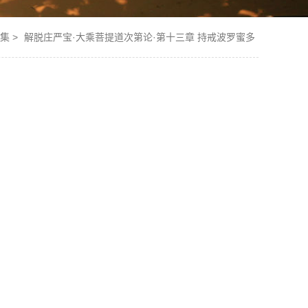
集
>
解脱庄严宝·大乘菩提道次第论·第十三章 持戒波罗蜜多