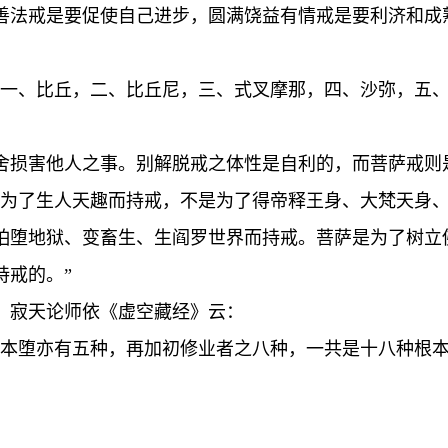
善法戒是要促使自己进步，圆满饶益有情戒是要利济和成
：一、比丘，二、比丘尼，三、式叉摩那，四、沙弥，五
舍损害他人之事。别解脱戒之体性是自利的，而菩萨戒则
是为了生人天趣而持戒，不是为了得帝释王身、大梵天身
怕堕地狱、变畜生、生阎罗世界而持戒。菩萨是为了树立
持戒的。”
，寂天论师依《虚空藏经》云：
根本堕亦有五种，再加初修业者之八种，一共是十八种根