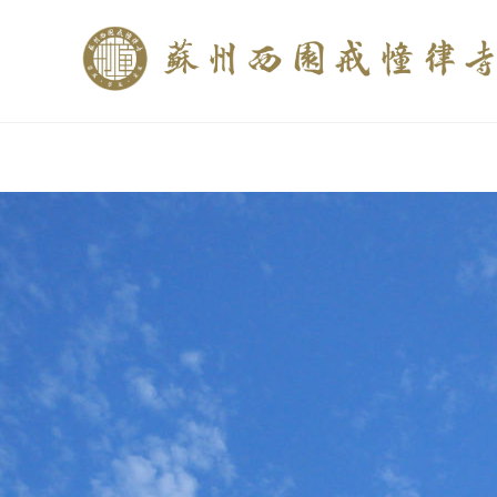
if (is_home()){ //这里描述在前******* $description = "西园寺和研究所发布
$description = category_description(); } elseif (is_tag()){ $keywords = s
trim(strip_tags($description)); ?>