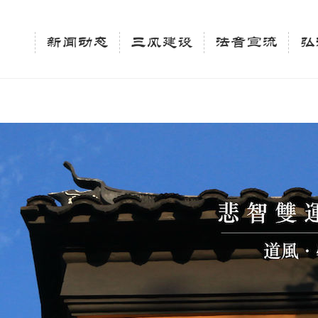
相关新闻法讯的官方平台"; $keywords = "西园寺，佛教,佛学院，法讯，心理咨询"; } elseif 
ingle_tag_title('', false); $description = tag_description(); } $keywords 
新闻动态
三风建设
法音宣流
弘