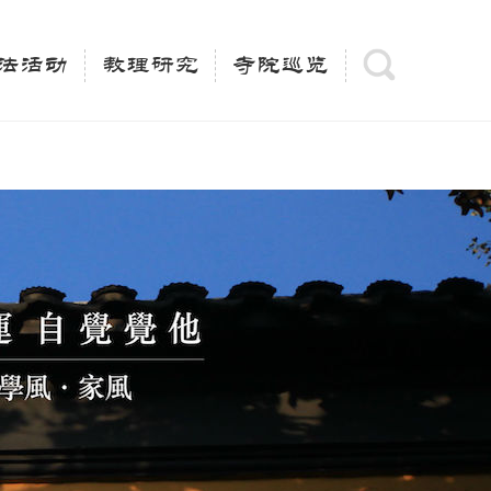
(is_category()){ $keywords = single_cat_title('', false);
= trim(strip_tags($keywords)); $description =
法活动
教理研究
寺院巡览