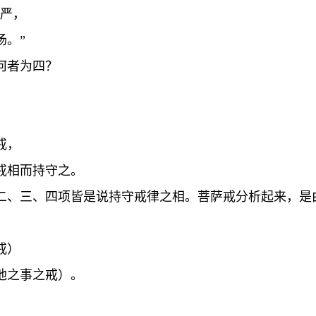
庄严，
扬。”
何者为四？
戒，
戒相而持守之。
二、三、四项皆是说持守戒律之相。菩萨戒分析起来，是
戒）
他之事之戒）。