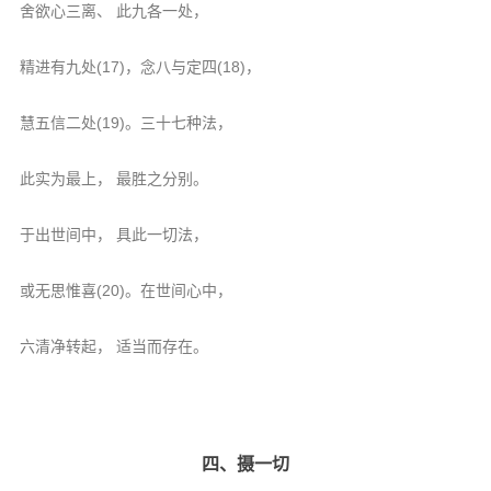
舍欲心三离、 此九各一处，
精进有九处(17)，念八与定四(18)，
慧五信二处(19)。三十七种法，
此实为最上， 最胜之分别。
于出世间中， 具此一切法，
或无思惟喜(20)。在世间心中，
六清净转起， 适当而存在。
四、摄一切