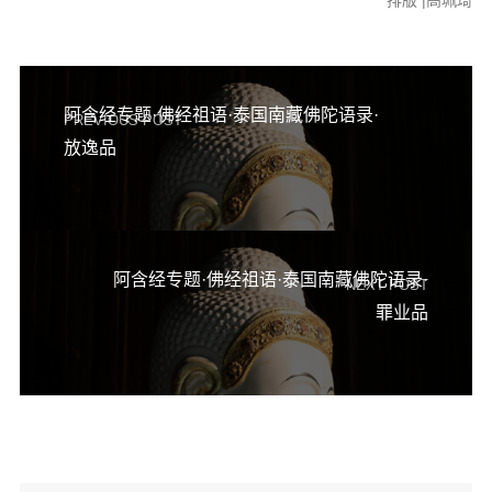
阿含经专题·佛经祖语·泰国南藏佛陀语录·
PREVIOUS POST
放逸品
阿含经专题·佛经祖语·泰国南藏佛陀语录·
NEXT POST
罪业品