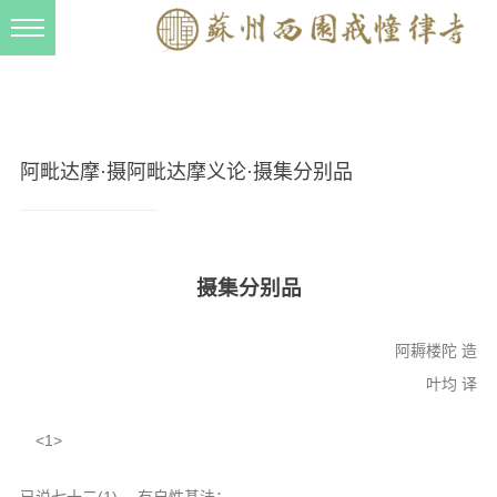
新闻动态
西园动态
法事活动
阿毗达摩·摄阿毗达摩义论·摄集分别品
交流往来
三风建设
摄集分别品
寺院管理
戒幢春秋
阿耨楼陀 造
档案管理
叶均 译
道风建设
<1>
法音宣流
已说七十二(1)， 有自性基法；