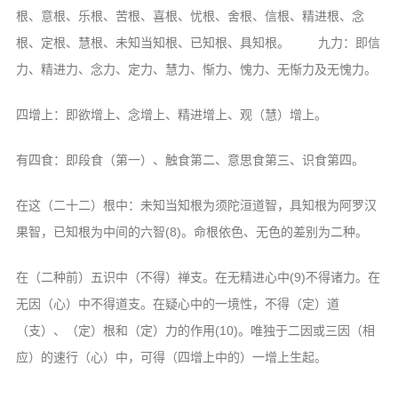
根、意根、乐根、苦根、喜根、忧根、舍根、信根、精进根、念
根、定根、慧根、未知当知根、已知根、具知根。 九力：即信
力、精进力、念力、定力、慧力、惭力、愧力、无惭力及无愧力。
四增上：即欲增上、念增上、精进增上、观（慧）增上。
有四食：即段食（第一）、触食第二、意思食第三、识食第四。
在这（二十二）根中：未知当知根为须陀洹道智，具知根为阿罗汉
果智，已知根为中间的六智(8)。命根依色、无色的差别为二种。
在（二种前）五识中（不得）禅支。在无精进心中(9)不得诸力。在
无因（心）中不得道支。在疑心中的一境性，不得（定）道
（支）、（定）根和（定）力的作用(10)。唯独于二因或三因（相
应）的速行（心）中，可得（四增上中的）一增上生起。