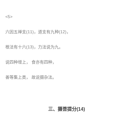
<5>
六因五禅支(11)，道支有九种(12)，
根法有十六(13)，力法说为九。
说四种增上， 食亦有四种，
善等集上类， 故说摄杂法。
三、摄菩提分(14)