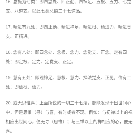
16. 总摄为七类：即四念处、四正勤、四神足、五根、五力、七觉
支、八道支。以此七类总摄三十七道品。
17. 精进有九处：即四正勤、精进神足、精进根、精进力、精进觉
支、正精进。
18. 念有八处：即四念处、念根、念力、念觉支、正念。定有四
处：即定根、定力、定觉支、正定。
19. 慧有五处：即观神足、慧根、慧力、择法觉支、正见。信有二
处：即信根、信力。
20. 或无思惟喜：上面所说的一切三十七法，都能发现于出世间心
中，但是思惟（寻）与喜，有时或者不现。例如：与初禅以上的禅
相应出世间心，便无寻（思惟）；与三禅以上的禅相应的心，便无
喜。