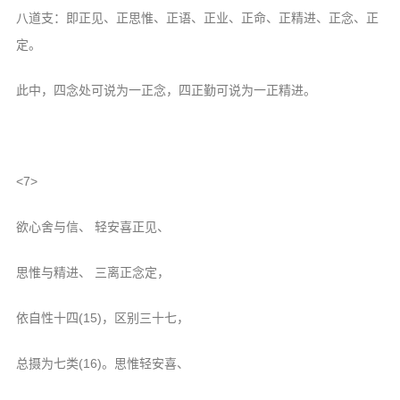
八道支：即正见、正思惟、正语、正业、正命、正精进、正念、正
定。
此中，四念处可说为一正念，四正勤可说为一正精进。
<7>
欲心舍与信、 轻安喜正见、
思惟与精进、 三离正念定，
依自性十四(15)，区别三十七，
总摄为七类(16)。思惟轻安喜、