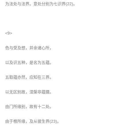
为法处与法界。意处分别为七识界(22)。
<9>
色与受及想，并余诸心所，
以及识五种，是名为五蕴。
五取蕴亦然，应知在三界。
以无区别故，涅槃非蕴摄。
由门所缘别，故有十二处。
由于根所缘，及从彼生界(23)。