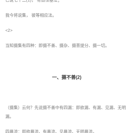
音频视频
弘法书籍
我今将说集， 彼等相应法。
助印功德
<2>
弘法活动
当知摄集有四种：即摄不善、摄杂、摄菩提分、摄一切。
西园法讯
皈依斋戒
义工家园
一、摄不善(2)
观世音热线
菩提静修营
观自在禅修营
（摄集）云何？先说摄不善中有四漏：即欲漏、有漏、见漏、无明
教理研究
漏。
学报论集
四暴流：即欲暴流、有暴流、见暴流、无明暴流。