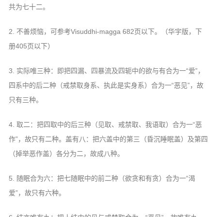
共为七十二。
2. 不善烦恼，可参考Visuddhi-magga 682页以下。（华宇版，下
册405页以下）
3. 实际唯三种：即把四漏、四暴流及四轭中的欲与有合为一“爱”，
四系中的后二种（戒禁取身系、执此是实身系）合为一“恶见”，故
只有三种。
4. 取二：把四取中的后三种（见取、戒禁取、我语取）合为一“恶
作”，故只有二种。盖有八：把六盖中的第三（昏沉睡眠盖）及第四
（掉举恶作盖）各分为二，故成八种。
5. 随眠合为六：把七随眠中的前二种（欲贪和有贪）合为一“渴
爱”，故只有六种。