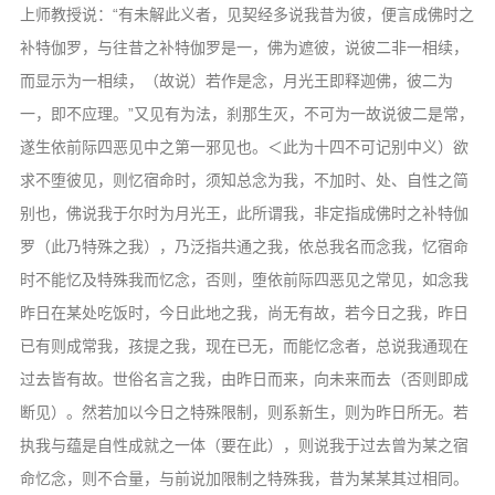
上师教授说：“有未解此义者，见契经多说我昔为彼，便言成佛时之
补特伽罗，与往昔之补特伽罗是一，佛为遮彼，说彼二非一相续，
而显示为一相续，（故说）若作是念，月光王即释迦佛，彼二为
一，即不应理。”又见有为法，刹那生灭，不可为一故说彼二是常，
遂生依前际四恶见中之第一邪见也。＜此为十四不可记别中义）欲
求不堕彼见，则忆宿命时，须知总念为我，不加时、处、自性之简
别也，佛说我于尔时为月光王，此所谓我，非定指成佛时之补特伽
罗（此乃特殊之我），乃泛指共通之我，依总我名而念我，忆宿命
时不能忆及特殊我而忆念，否则，堕依前际四恶见之常见，如念我
昨日在某处吃饭时，今日此地之我，尚无有故，若今日之我，昨日
已有则成常我，孩提之我，现在已无，而能忆念者，总说我通现在
过去皆有故。世俗名言之我，由昨日而来，向未来而去（否则即成
断见）。然若加以今日之特殊限制，则系新生，则为昨日所无。若
执我与蕴是自性成就之一体（要在此），则说我于过去曾为某之宿
命忆念，则不合量，与前说加限制之特殊我，昔为某某其过相同。