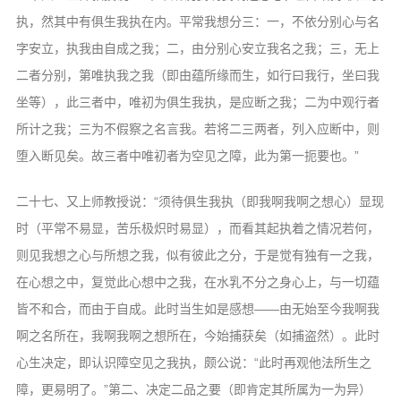
音频视频
执，然其中有俱生我执在内。平常我想分三：一，不依分别心与名
弘法书籍
字安立，执我由自成之我；二，由分别心安立我名之我；三，无上
助印功德
二者分别，第唯执我之我（即由蕴所缘而生，如行曰我行，坐曰我
坐等），此三者中，唯初为俱生我执，是应断之我；二为中观行者
弘法活动
所计之我；三为不假察之名言我。若将二三两者，列入应断中，则
西园法讯
堕入断见矣。故三者中唯初者为空见之障，此为第一扼要也。”
皈依斋戒
二十七、又上师教授说：“须待俱生我执（即我啊我啊之想心）显现
义工家园
时（平常不易显，苦乐极炽时易显），而看其起执着之情况若何，
观世音热线
则见我想之心与所想之我，似有彼此之分，于是觉有独有一之我，
菩提静修营
在心想之中，复觉此心想中之我，在水乳不分之身心上，与一切蕴
观自在禅修营
皆不和合，而由于自成。此时当生如是感想——由无始至今我啊我
啊之名所在，我啊我啊之想所在，今始捕获矣（如捕盗然）。此时
教理研究
心生决定，即认识障空见之我执，颇公说：“此时再观他法所生之
学报论集
障，更易明了。”第二、决定二品之要（即肯定其所属为一为异）