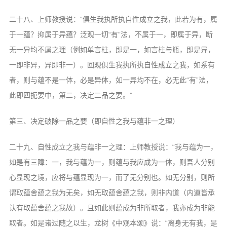
信息公告
二十八、上师教授说：“俱生我执所执自性成立之我，此若为有，属
戒幢论坛
于一蕴？抑属于异蕴？泛观一切“有”法，不属于一，即属于异，断
寺院巡览
无一异均不属之理（例如单言柱，即是一，如言柱与瓶，即是异，
活动记录
一即非异，异即非一）。回观俱生我执所执自性成立之我，如系有
者，则与蕴不是一体，必是异体，如一异均不在，必无此“有”法，
西园风光
此即四扼要中，第二，决定二品之要。”
下院风采
第三、决定破除一品之要（即自性之我与蕴非一之理）
搜索
二十九、自性成立之我与蕴非一之理：上师教授说：“我与蕴为一，
如是有三障：一，我与蕴为一，则蕴与我应成为一体，则吾人分别
心显现之境，应将与蕴显现为一，而了无分别也。如无分别，则所
谓取蕴舍蕴之我为无矣，如无取蕴舍蕴之我，则非内道（内道皆承
认有取蕴舍蕴之我故）。且如此则蕴成为非所取者，我亦成为非能
取者。如是诸过随之以生，龙树《中观本颂》说：“离身无有我，是