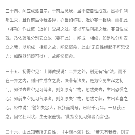
三十四、问应成派自宗，于前后念我，虽不使自性成就，然亦许刹
那生灭，且许前后今我各异，亦当如弥勒、近护非一相续，而犯此
（弥勒）作业彼（近护）受果之过，答以前后刹那之我，非自性成
就，乃依蕴唯分别安立故（要在此），能成一相续，如是唯分别安
立之我，以能成一相续之故，能忆宿命，此由“无自性缘起不可思议
力：如酪器鸽迹可得），故能忆宿命。
三十五、初得空见：上师教授说：二异之外，别无有“有”法，而不
在一异之内，则自性成立之我，决非有法矣，是为空见生起之初
门。如过去世空见习薄者，则如原有宝物，忽然失去，生出恐慌之
心；如前生空见习气厚者，则如原失宝物，忽然寻获，生出欢喜之
心。经中说：“譬如失念人，疯狂而跳号，已经千万年。一旦获正
念，回忆狂叫状，生无限羞愧。”此指空见习薄者而言也。
三十六、由此知我所无自性：《中观本颂》说：“若无有我者，则无