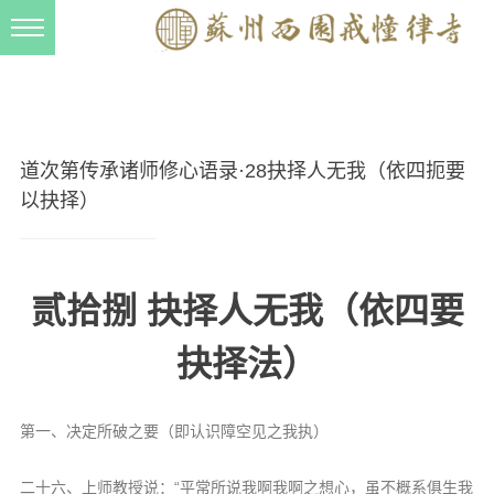
新闻动态
西园动态
法事活动
道次第传承诸师修心语录·28抉择人无我（依四扼要
交流往来
以抉择）
三风建设
寺院管理
贰拾捌 抉择人无我（依四要
戒幢春秋
抉择法）
档案管理
道风建设
第一、决定所破之要（即认识障空见之我执）
法音宣流
二十六、上师教授说：“平常所说我啊我啊之想心，虽不概系俱生我