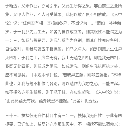
于断边，又未作业，亦可引果，又此生所得之果，非由前生之业所
集，又甲人作业，乙人可受其果。此何以故？俱不相依故。《入中
论》说：“任何实有相，其根如各异，不当说为一。”谓如一补特伽
罗，于一刹那先后生灭，如各为自性成立者，则其根性不能谓之为
一；三，如我与蕴是异，则我与蕴当为各别，而其自性亦应各别，
自性各别，则我与蕴应不相连属，如马之与人，如是则蕴之生住异
灭四相，于我之上，应当无有，我上无蕴之四相，即是我无四相，
我既无此四相，则我成为常我。如成常我，则俱生我执所执之处，
应不可见矣。《中观本颂》说：“若我异五蕴，则非五蕴相。”不特
此也，如我与蕴不相依而各别，则以蕴作为我想之心，不能生起。
如不相依亦能生我想，则于瓶于柱，亦应生起我。《入中论》说：
“由此离蕴无有我，蕴外我想不能起。”此第四扼要也。
三十三、抉择彼无自性科目中有三：一，抉择我无自性：于此有四
扼要，已详如上，兹复补充刹那生灭中，不一相续不能忆宿命义：