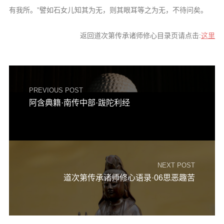
有我所。”譬如石女儿知其为无，则其眼耳等之为无，不待问矣。
返回道次第传承诸师修心目录页请点击:
这里
PREVIOUS POST
阿含典籍·南传中部·跋陀利经
NEXT POST
道次第传承诸师修心语录·06思恶趣苦