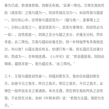
事为已成，若谓身即我，则都无有我。”此第一障也。又俱生我执所
执（或显现）之我与蕴为一，则自性我应当为一。如自性我与蕴是
一，则分别心中，应将我与蕴显现为一（蕴与我一，是事理上之
一，分别心显现之一，是显现其为一，显现与事理合，则自性必为
一矣），自性既是一，则我之支分与蕴之支分，亦毫无分别，然实
非是，此二障也。又我与蕴如丝毫无别，则一补特伽罗有多我相违
过，何以故？以蕴五我应有五，如谓只有一我，则五蕴应无丝毫分
别，而成为一，亦有相连遇。《入中论》说：“若说蕴是我，则因此
理故，蕴既非是一，我为蕴应多。”此三障也。”
三十、又我与蕴既自性是一，则蕴刹那生灭，我亦应如蕴刹那生
灭，如是今日之我生，昨日之我灭，明日之我生，今日之我灭，此
理在一般所说名言之普通我，本亦无遇，而在俱生我执所执之自性
我，于此则生过矣。龙树《中观本颂》说：“若我为五蕴，我即为生
灭。”