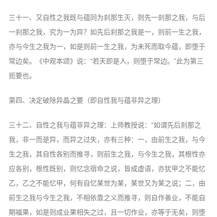
三十一、又自性之我既与蕴同为刹那生灭，则先一刹那之我，与后
一刹那之我，究为一为异？如先后刹那之我是一，则前一生之我，
亦与今生之我为一，如是则前一生之我，为未死而取今蕴，即堕于
常边矣。《中观本颂》说：“若天即是人，则堕于常边。”此为第三
扼要也。
第四、决定破除异晶之要（即自性我与蕴非异之理）
三十二、自性之我与蕴非异之理：上师教授说：“如谓先后刹那之
我，非一而是异，而异之过失，亦有三种：一，由前生之我，与今
生之我，其自性各别而推寻，则前生之我，与今生之我，其根性亦
应各别，根性既别，则忆念宿命之说，皆成虚语，亦犹甲之不能忆
乙，乙之不能忆甲，何有自忆某世为某，某世又为某之说；二，由
前生之我与今生之我，不相依靠之义而推寻，则自作善业，不能自
期福果，如是则成业果相失之过，且一切作业，亦等于无矣，则堕