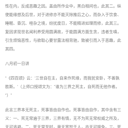
性在内，反成恶趣之因。盖由所作业中，黑白相间也，此其二。纵
使能缘想及后世，对于进修亦不能灭除推后之心，而杂入于饮食、
睡眠、昏沉、喧杂之境，纷扰度日，不能精进如理而修，此其三。
复因求现世名闻利养受用圆满故，于能圆满方面生贪，违者生嗔，
引生烦恼恶性，与欲取心要甘露法相背驰，致被引而入于恶趣，此
其四。
八月初一日讲
“《四百颂》云：‘三世自在主，自来作死缘，而我犹安卧，不善孰
胜斯。’（上师口授颂文为：”谁为三界之死主，自死而无他作者。
“）”
此言三界本无死主，死事皆由自作也。死事皆由自作，其中含有三
义：一、死无常遍于三界，三界有情，无不为死无常权威之所及，
无可逃避。二、死无常至时，毫无宽恕于人，亦无可赎免。三、死