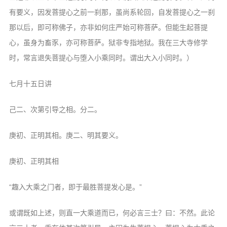
信息公告
有要义，因发菩提心之前一刹那，虽尚系轮回，自发菩提心之一刹
戒幢论坛
那以后，即可称佛子，亦非如何庄严始可称菩萨。但能生起菩提
心，虽身为畜豕，亦可称菩萨。狱非专指地狱。我在三大寺修学
寺院巡览
时，常言退失菩提心与堕入小乘同时。谓出大入小同时。）
活动记录
西园风光
七月十五日讲
下院风采
己二、次第引导之相。分二。
搜索
庚初、正明其相。庚二、明其要义。
庚初、正明其相
“趣入大乘之门者，即于最胜菩提发心是。”
或谓既如上述，则直一大乘道而已，何必言三士？曰：不然。此论