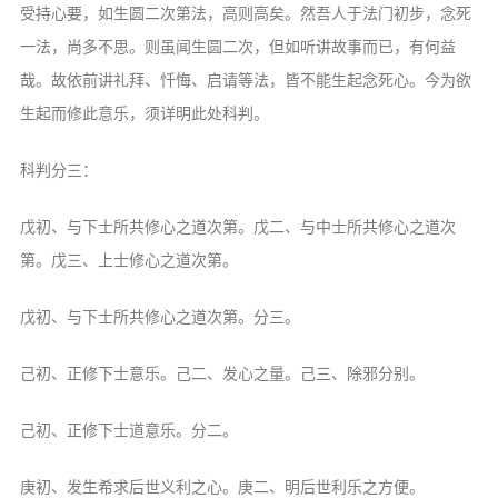
受持心要，如生圆二次第法，高则高矣。然吾人于法门初步，念死
一法，尚多不思。则虽闻生圆二次，但如听讲故事而已，有何益
哉。故依前讲礼拜、忏悔、启请等法，皆不能生起念死心。今为欲
生起而修此意乐，须详明此处科判。
科判分三：
戊初、与下士所共修心之道次第。戊二、与中士所共修心之道次
第。戊三、上士修心之道次第。
戊初、与下士所共修心之道次第。分三。
己初、正修下士意乐。己二、发心之量。己三、除邪分别。
己初、正修下士道意乐。分二。
庚初、发生希求后世义利之心。庚二、明后世利乐之方便。