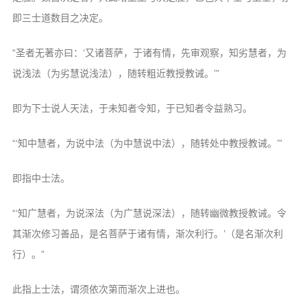
即三士道数目之决定。
“圣者无著亦曰：‘又诸菩萨，于诸有情，先审观察，知劣慧者，为
说浅法（为劣慧说浅法），随转粗近教授教诫。’”
即为下士说人天法，于未知者令知，于已知者令益熟习。
“‘知中慧者，为说中法（为中慧说中法），随转处中教授教诫。’”
即指中士法。
“‘知广慧者，为说深法（为广慧说深法），随转幽微教授教诫。令
其渐次修习善品，是名菩萨于诸有情，渐次利行。’（是名渐次利
行）。”
此指上士法，谓须依次第而渐次上进也。