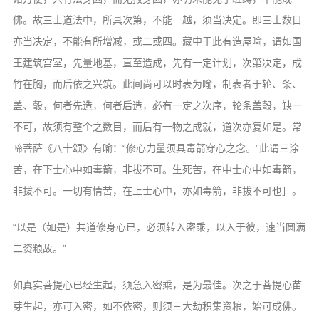
佛。故三士道法中，所具次第，不能 越，须当决定。即三士数目
亦当决定，不能有所增减，或二或四。藏中于此有造屋喻，谓如国
王建筑宫室，先量地基，直至造成，先有一定计划，次第决定，成
竹在胸，而后依之兴筑。此间尚可以时表为喻，制表者于轮、条、
盖、彀，何者先造，何者后造，必有一定之次序，轮条盖彀，缺一
不可，故须有整个之数目，而后有一物之成就，道次亦复如是。常
啼菩萨《八十颂》有喻：“修心力量须具毒箭穿心之念。”此谓三涂
苦，在下士心中如毒箭，非拔不可。生死苦，在中士心中如毒箭，
非拔不可。一切有情苦，在上士心中，亦如毒箭，非拔不可也］。
“以是（如是）共道修身心已，必须转入密乘，以入于彼，速当圆满
二资粮故。”
如真实菩提心已经生起，须急入密乘，是为最佳。次之于菩提心苗
芽生起，亦可入密，如不依密，则须三大劫积集资粮，始可成佛。