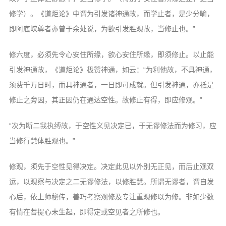
修学）。《道炬论》中谓为引发诸神通故，而学止者，是少分喻，
即阿底峡尊者亦曾于余处说，为欲引发胜观故，当修止也。”
修六度，必须先令心安住所缘，欲心安住所缘，即须修止。以止能
引发神通故，《道炬论》极赞神通，如云：“为利他故，不具神通，
须费千万日时，而具神通者，一日即可成就。但引发神通，亦祗是
修止之旁因，其正因仍在通达空性。故修止有得，即应修观。”
“次为断二我执缚故，于空性义见决定已，于无谬修法而为修习，应
当修行慧体胜观也。”
修观，须先于空性见得决定。决定此见以外别无正见，而后止观双
运，以观察与决定之二无谬修法，以修胜慧。所谓无谬者，谓自发
心后，依上师秘传，善巧考察观修及专注重观修以为修。非如少数
有情在菩提心未生起，即得定或空见者之所修也。