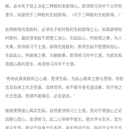
晰。此中先于现上决定二种胜利发欲得心，即须修习共中下士所有
意乐，如是则于二种胜利生起欲得。（可于二种胜利生起欲得。）”
此明欲得究竟胜利，必须先于权时胜利生起欲得之心。如真欲得权
时胜利，最初须发起不愿堕三涂心，生起此心，所欲得之果，为人
天果，即须修习下士道。欲得究竟胜利，即须生起不愿堕轮回心，
生起此心，所欲得之果，为解脱果，即须修习共中士道。为欲生起
菩提心胜利意乐，尚须修习共中下士道。
“若修此具有胜利之心者，更须生起，为此心根本之慈与悲悯。但若
念及自身之乐乏苦逼，流转世间，尚不能令身毛竖动者，则于他之
乐乏苦逼，而谓不能堪忍，必无是处。”
故欲使菩提心真实生起，自然更须修习三士道，而对于菩提心之近
因慈心悲心，急须修习，此二心非修不能生。慈为予众生乐，悲为
拔众生苦，若对于自身乏乐多苦，尚无所动于中，则对于众生乏乐