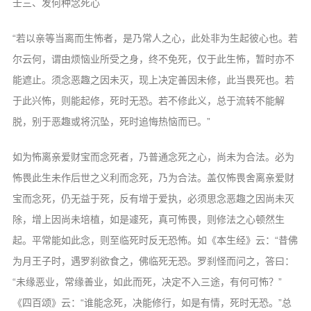
壬三、发何种念死心
“若以亲等当离而生怖者，是乃常人之心，此处非为生起彼心也。若
尔云何，谓由烦恼业所受之身，终不免死，仅于此生怖，暂时亦不
能遮止。须念恶趣之因未灭，现上决定善因未修，此当畏死也。若
于此兴怖，则能起修，死时无恐。若不修此义，总于流转不能解
脱，别于恶趣或将沉坠，死时追悔热恼而已。”
如为怖离亲爱财宝而念死者，乃普通念死之心，尚未为合法。必为
怖畏此生未作后世之义利而念死，乃为合法。盖仅怖畏舍离亲爱财
宝而念死，仍无益于死，反有增于爱执，必须思念恶趣之因尚未灭
除，增上因尚未培植，如是遽死，真可怖畏，则修法之心顿然生
起。平常能如此念，则至临死时反无恐怖。如《本生经》云：“昔佛
为月王子时，遇罗刹欲食之，佛临死无恐。罗刹怪而问之，答曰：
“未缘恶业，常缘善业，如此而死，决定不入三途，有何可怖？”
《四百颂》云：“谁能念死，决能修行，如是有情，死时无恐。”总