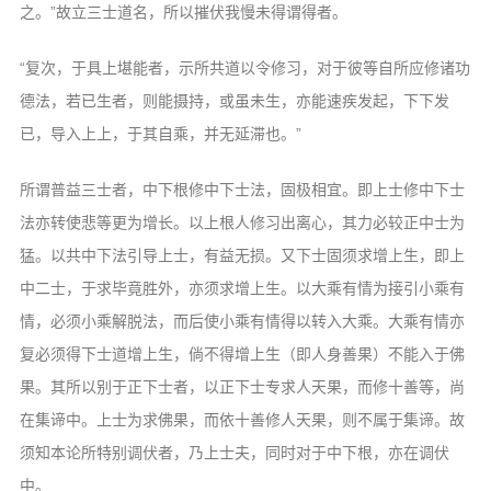
之。”故立三士道名，所以摧伏我慢未得谓得者。
“复次，于具上堪能者，示所共道以令修习，对于彼等自所应修诸功
德法，若已生者，则能摄持，或虽未生，亦能速疾发起，下下发
已，导入上上，于其自乘，并无延滞也。”
所谓普益三士者，中下根修中下士法，固极相宜。即上士修中下士
法亦转使悲等更为增长。以上根人修习出离心，其力必较正中士为
猛。以共中下法引导上士，有益无损。又下士固须求增上生，即上
中二士，于求毕竟胜外，亦须求增上生。以大乘有情为接引小乘有
情，必须小乘解脱法，而后使小乘有情得以转入大乘。大乘有情亦
复必须得下士道增上生，倘不得增上生（即人身善果）不能入于佛
果。其所以别于正下士者，以正下士专求人天果，而修十善等，尚
在集谛中。上士为求佛果，而依十善修人天果，则不属于集谛。故
须知本论所特别调伏者，乃上士夫，同时对于中下根，亦在调伏
中。