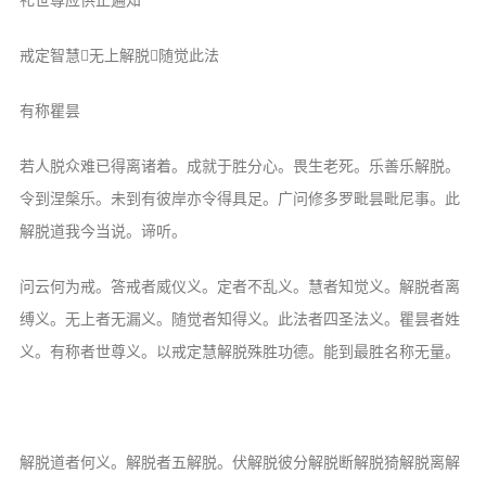
音频视频
弘法书籍
戒定智慧无上解脱随觉此法
助印功德
有称瞿昙
弘法活动
若人脱众难已得离诸着。成就于胜分心。畏生老死。乐善乐解脱。
西园法讯
令到涅槃乐。未到有彼岸亦令得具足。广问修多罗毗昙毗尼事。此
皈依斋戒
解脱道我今当说。谛听。
义工家园
观世音热线
问云何为戒。答戒者威仪义。定者不乱义。慧者知觉义。解脱者离
缚义。无上者无漏义。随觉者知得义。此法者四圣法义。瞿昙者姓
菩提静修营
义。有称者世尊义。以戒定慧解脱殊胜功德。能到最胜名称无量。
观自在禅修营
教理研究
学报论集
解脱道者何义。解脱者五解脱。伏解脱彼分解脱断解脱猗解脱离解