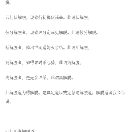
信息公告
脱。
戒幢论坛
云何伏解脱。现修行初禅伏诸盖。此谓伏解脱。
寺院巡览
彼分解脱者。现修达分定诸见解脱。此谓彼分解脱。
活动记录
断解脱者。修出世间道能灭余结。此谓断解脱。
西园风光
下院风采
猗解脱者。如得果时乐心猗。此谓猗解脱。
搜索
离解脱者。是无余涅槃。此谓离解脱。
此解脱道为得解脱。是具足道以戒定慧谓解脱道。解脱道者我今当
说。
问何用说解脱道。