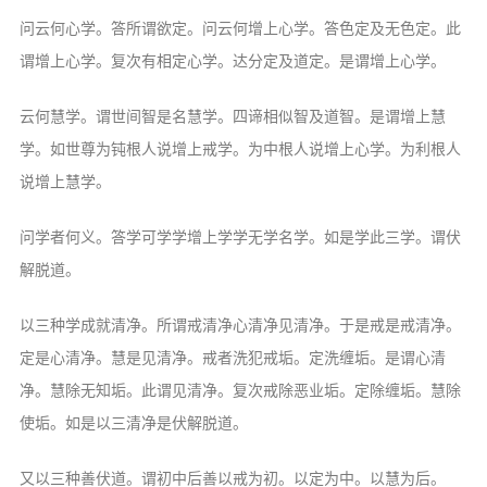
问云何心学。答所谓欲定。问云何增上心学。答色定及无色定。此
谓增上心学。复次有相定心学。达分定及道定。是谓增上心学。
云何慧学。谓世间智是名慧学。四谛相似智及道智。是谓增上慧
学。如世尊为钝根人说增上戒学。为中根人说增上心学。为利根人
说增上慧学。
问学者何义。答学可学学增上学学无学名学。如是学此三学。谓伏
解脱道。
以三种学成就清净。所谓戒清净心清净见清净。于是戒是戒清净。
定是心清净。慧是见清净。戒者洗犯戒垢。定洗缠垢。是谓心清
净。慧除无知垢。此谓见清净。复次戒除恶业垢。定除缠垢。慧除
使垢。如是以三清净是伏解脱道。
又以三种善伏道。谓初中后善以戒为初。以定为中。以慧为后。