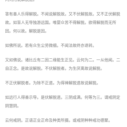
答有善人乐得解脱。不闻说解脱故。又不伏解脱故。又不正伏解脱
故。如盲人无导独游远国。唯婴众苦不得解脱。欲得解脱而无所
因。何以故。解脱是因。
如佛所说。若有众生尘劳微细。不闻法故终亦退转。
又如佛说。诸比丘有二因二缘能生正见。云何为二。一从他闻。二
自正念。是故说解脱。不伏解脱者。为生厌离故说解脱。
不正伏解脱者。为除不正道。为得禅解脱道故说解脱。
如远行人得善示导。是伏解脱道。三阴成满。何等为三。谓戒阴定
阴慧阴。
云何戒阴。正语正业正命及种类所摄。或戒阴种种戒功德聚。