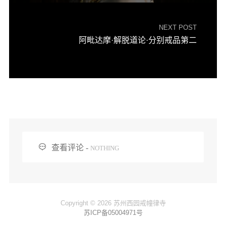
NEXT POST
阿毗达摩·解脱道论·分别戒品第二

查看评论 -
NOTHING
Copyright © 2026 苏州西园戒幢律寺
苏ICP备05004971号