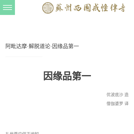
新闻动态
西园动态
法事活动
阿毗达摩·解脱道论·因缘品第一
交流往来
三风建设
因缘品第一
寺院管理
戒幢春秋
优波底沙 造
档案管理
僧伽婆罗 译
道风建设
法音宣流
礼世尊应供正遍知