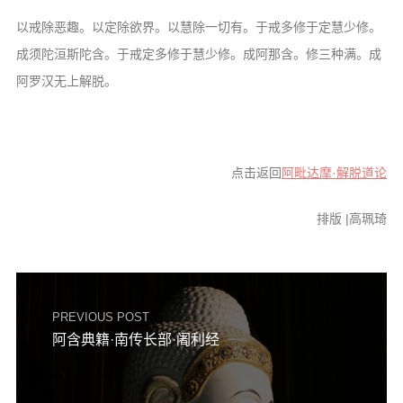
以戒除恶趣。以定除欲界。以慧除一切有。于戒多修于定慧少修。
成须陀洹斯陀含。于戒定多修于慧少修。成阿那含。修三种满。成
阿罗汉无上解脱。
点击返回
阿毗达摩·解脱道论
排版 |高珮琦
PREVIOUS POST
阿含典籍·南传长部·阇利经