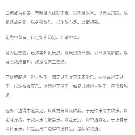
云何戒为初善。有精进人成就不退。以不退故喜。以喜故踊跃。以
踊跃故身猗。以身猗故乐。以乐故心定。此谓初善。
定为中善者。以定如实知见。此谓中善。
慧为后善者。已如实知见厌患。以厌患故离欲。以离欲故解脱。以
解脱故成自知。如是成就三善道。
已伏解脱道。得三种乐。谓无过乐寂灭乐正觉乐。彼以戒得无过
乐。以定得寂灭乐。以慧得正觉乐。如是成就得三种乐。是伏解脱
道。
远离二边得中道具足。以此戒善除诸欲着。于无过乐情生欣乐。以
定除身羸。于寂灭乐而增喜乐。以慧分别四谛中道具足。于正觉乐
深怀爱乐。如是远离二边得中道具足。是伏解脱道。