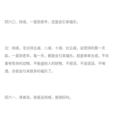
音频视频
弘法书籍
助印功德
四六〇、持戒，一直到老年，还是会引来福乐。
弘法活动
西园法讯
注：持戒，无论持五戒、八戒、十戒、比丘戒，自受持的那一天
皈依斋戒
起，一直到老年，每一天，都是会引来福乐。就是单单五戒，不杀
义工家园
害有性命的动物、不偷盗别人的财物、不邪淫、不说谎话、不喝
观世音热线
酒，亦就会引来很多的福乐了。
菩提静修营
观自在禅修营
教理研究
四六一、贤者说，就是这持戒，是很好的。
学报论集