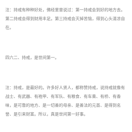
信息公告
注：持戒有种种好处，佛经里曾说过：第一持戒会到好的地方去。
戒幢论坛
第二持戒会得到财用丰足。第三持戒会灭掉苦恼，得到心头清凉自
寺院巡览
在。
活动记录
西园风光
下院风采
四六二、持戒，是世间第一。
搜索
注：持戒，是最好的。许多好人贤人，都称赞持戒，说持戒就像有
战士、有武器、有袍甲、有军队、有粮食、有车乘、有桥、有香
味，是可靠的地方、是一切善的母亲、是善法的元首、是得到名
誉、是引来财富。所以，真是世间第一好事。