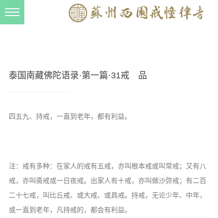
新闻动态
西园动态
法事活动
泰国南藏佛陀语录·第一篇·31戒 品
交流往来
三风建设
四五九、持戒，一直到老年，都有利益。
寺院管理
戒幢春秋
档案管理
注：戒有多种：在家人的戒有五戒，亦叫根本戒或叫常戒；又有八
道风建设
戒，亦叫斋戒或一日夜戒。出家人有十戒，亦叫做沙弥戒；有二百
二十七戒，叫比丘戒、或大戒、或具戒。持戒，无论少年、中年，
法音宣流
或一直到老年，凡持戒的，都会有利益。