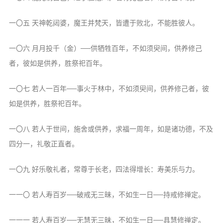
音频视频
弘法书籍
一〇五 天神乾闼婆，魔王并梵天，皆遭于败北，不能胜彼人。
助印功德
一〇六 月月投千（金）──供牺牲百年，不如须臾间，供养修己
弘法活动
者，彼如是供养，胜祭祀百年。
西园法讯
一〇七 若人一百年──事火于林中，不如须臾间，供养修己者，彼
皈依斋戒
如是供养，胜祭祀百年。
义工家园
一〇八 若人于世间，施舍或供养，求福一周年，如是诸功德，不及
观世音热线
四分一，礼敬正直者。
菩提静修营
观自在禅修营
一〇九 好乐敬礼者，常尊于长老，四法得增长：寿美乐与力。
教理研究
一一〇 若人寿百岁──破戒无三昧，不如生一日──持戒修禅定。
学报论集
一一一 若人寿百岁──无慧无三昧，不如生一日──具慧修禅定。