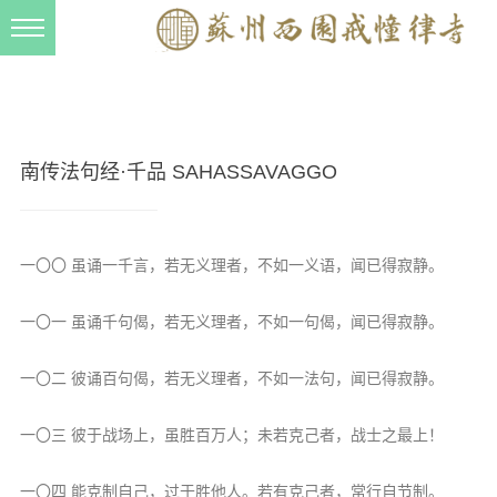
新闻动态
西园动态
法事活动
南传法句经·千品 SAHASSAVAGGO
交流往来
三风建设
一〇〇 虽诵一千言，若无义理者，不如一义语，闻已得寂静。
寺院管理
一〇一 虽诵千句偈，若无义理者，不如一句偈，闻已得寂静。
戒幢春秋
档案管理
一〇二 彼诵百句偈，若无义理者，不如一法句，闻已得寂静。
道风建设
一〇三 彼于战场上，虽胜百万人；未若克己者，战士之最上！
法音宣流
一〇四 能克制自己，过于胜他人。若有克己者，常行自节制。