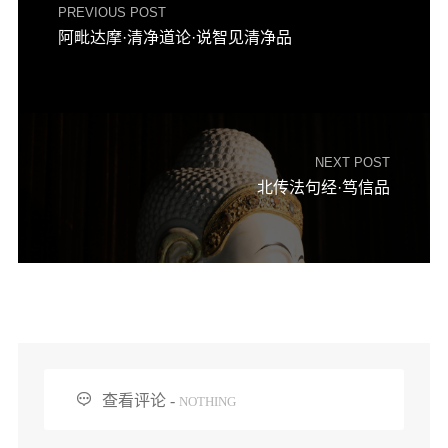
PREVIOUS POST
阿毗达摩·清净道论·说智见清净品
NEXT POST
北传法句经·笃信品

查看评论 -
NOTHING