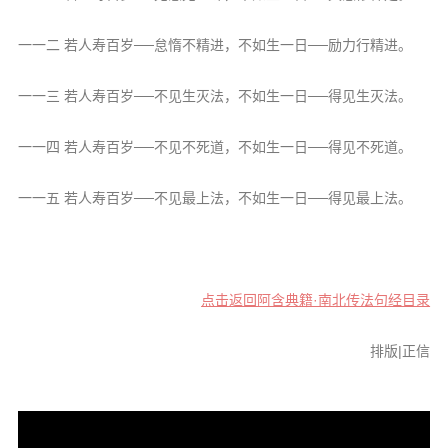
信息公告
戒幢论坛
一一二 若人寿百岁──怠惰不精进，不如生一日──励力行精进。
寺院巡览
一一三 若人寿百岁──不见生灭法，不如生一日──得见生灭法。
活动记录
一一四 若人寿百岁──不见不死道，不如生一日──得见不死道。
西园风光
下院风采
一一五 若人寿百岁──不见最上法，不如生一日──得见最上法。
搜索
点击返回阿含典籍·南北传法句经目录
排版|正信