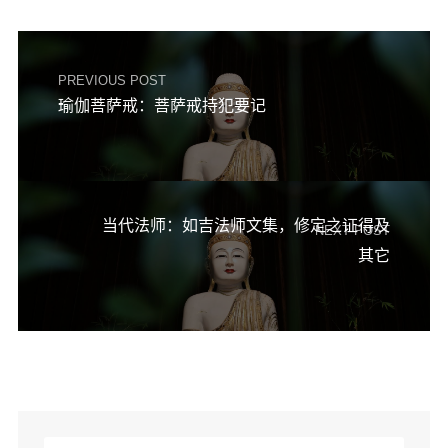
PREVIOUS POST
瑜伽菩萨戒：菩萨戒持犯要记
当代法师：如吉法师文集，修定之证得及
NEXT POST
其它