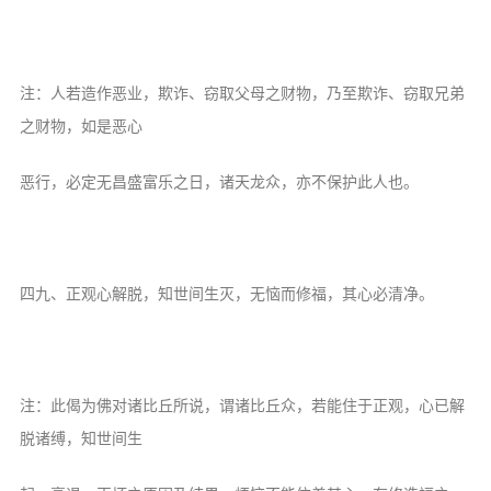
注：人若造作恶业，欺诈、窃取父母之财物，乃至欺诈、窃取兄弟
之财物，如是恶心
恶行，必定无昌盛富乐之日，诸天龙众，亦不保护此人也。
四九、正观心解脱，知世间生灭，无恼而修福，其心必清净。
注：此偈为佛对诸比丘所说，谓诸比丘众，若能住于正观，心已解
脱诸缚，知世间生