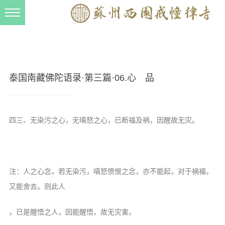
新闻动态
西园动态
法事活动
泰国南藏佛陀语录·第三篇·06.心 品
交流往来
三风建设
四三、无染污之心，无嗔怒之心，已断福及祸，因醒故无灾。
寺院管理
戒幢春秋
档案管理
注：人之心念，若无染污，嗔怒愤恨之念，亦不能起，对于祸福，
道风建设
又能舍去。则此人
法音宣流
，已是醒悟之人，因能醒悟，故无灾害。