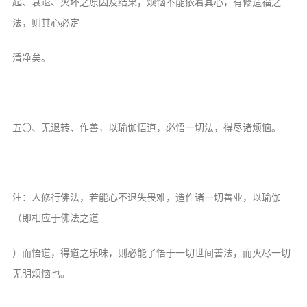
起、衰退、灭坏之原因及结果，烦恼不能依着其心，有修造福之
法，则其心必定
清净矣。
五〇、无退转、作善，以瑜伽悟道，必悟一切法，得尽诸烦恼。
注：人修行佛法，若能心不退失畏难，造作诸一切善业，以瑜伽
（即相应于佛法之道
）而悟道，得道之乐味，则必能了悟于一切世间善法，而灭尽一切
无明烦恼也。