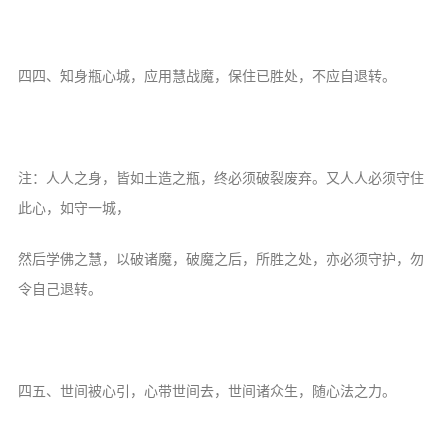
音频视频
弘法书籍
助印功德
四四、知身瓶心城，应用慧战魔，保住已胜处，不应自退转。
弘法活动
西园法讯
注：人人之身，皆如土造之瓶，终必须破裂废弃。又人人必须守住
皈依斋戒
此心，如守一城，
义工家园
然后学佛之慧，以破诸魔，破魔之后，所胜之处，亦必须守护，勿
观世音热线
令自己退转。
菩提静修营
观自在禅修营
教理研究
四五、世间被心引，心带世间去，世间诸众生，随心法之力。
学报论集