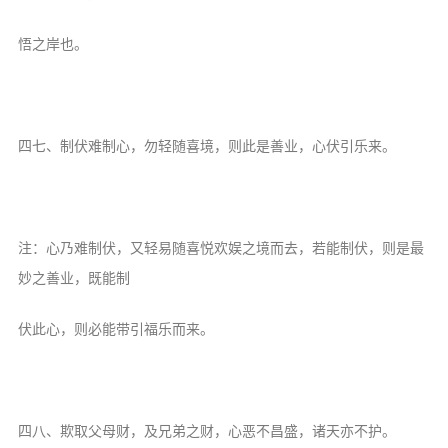
悟之岸也。
四七、制伏难制心，勿轻随喜境，则此是善业，心伏引乐来。
注：心乃难制伏，又轻易随喜悦欢娱之境而去，若能制伏，则是最
妙之善业，既能制
伏此心，则必能带引福乐而来。
四八、欺取父母财，及兄弟之财，心恶不昌盛，诸天亦不护。