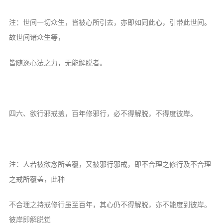
信息公告
戒幢论坛
注：世间一切众生，皆被心所引去，亦即如同此心，引带此世间。
故世间诸众生等，
寺院巡览
皆随逐心法之力，无能解脱者。
活动记录
西园风光
下院风采
四六、欲行邪戒盖，百年修邪行，必不得解脱，不得度彼岸。
搜索
注：人若被欲念所盖覆，又被邪行邪戒，即不合理之修行及不合理
之戒所覆盖，此种
不合理之持戒修行虽至百年，其心仍不得解脱，亦不能度到彼岸。
彼岸即解脱觉