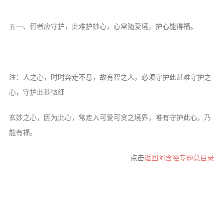
五一、智者应守护，此难护妙心，心常随爱境，护心能得福。
注：人之心，时时奔走不息，故有智之人，必须守护此甚难守护之
心，守护此甚微细
玄妙之心，因为此心，常走入可爱可贪之境界，唯有守护此心，乃
能有福。
点击
返回阿含经专题总目录