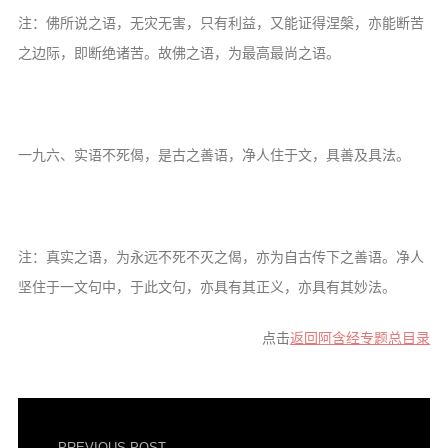
注：佛所说之语，无灾无害，只有利益，又能证得涅槃，亦能断苦
之边际，即断绝诸苦。故佛之语，为最高最尚之语。
一九六、实语不死偈，是古之善语，净人住于文，具善及具法。
注：真实之语，为永远不死不灭之偈，亦为自古传下之善语。净人
坚住于一文句中，于此文句，亦具有其正义，亦具有其妙法。
点击
返回阿含经专题总目录
PREVIOUS POST