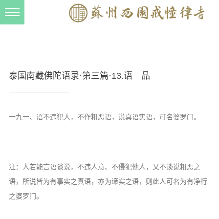
新闻动态
西园动态
法事活动
泰国南藏佛陀语录·第三篇·13.语 品
交流往来
三风建设
一九一、语不违犯人，不作粗恶语，说真语实语，可名婆罗门。
寺院管理
戒幢春秋
档案管理
注：人若能言语谈说，不违人意、不侵犯他人，又不谈说粗恶之
道风建设
语，所说皆为有事实之真语，亦为谛实之语，则此人可名为有净行
之婆罗门。
法音宣流