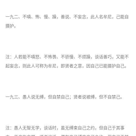
音频视频
弘法书籍
一九二、不嗔、怖、慢、躁，善说、不妄念，此人名牟尼，己能自
助印功德
摄护。
弘法活动
西园法讯
注：人若能不嗔怒、不怖畏、不骄慢、不烦躁，谈话善巧，又能不
皈依斋戒
起妄念，则此人可称为牟尼，即贤者之意，因自己已能摄护自己。
义工家园
观世音热线
菩提静修营
一九三、愚人说无缚，但自禁自己；贤者说被缚，但不自禁己。
观自在禅修营
教理研究
学报论集
注：愚人无智无学，谈话时，虽无缚束自己之约，但自己于其事