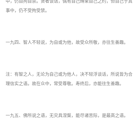
中，仍自拘自禁。贤者谈话，偶有自己缚束自己之约，但自己于其
信息公告
事中，仍不受拘受禁。
戒幢论坛
寺院巡览
活动记录
一九四、智人不轻说，为自或为他，故受众所敬，亦往生善趣。
西园风光
下院风采
注：有智之人，无论为自己或为他人，决不轻浮谈话，所说皆为合
搜索
理信实之语。故在众中，常受尊敬。寿终后，亦能往生善趣。
一九五、佛所说之语，无灾具涅槃，能尽诸苦际，是最高之语。