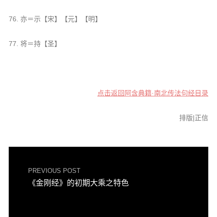
76. 亦＝示【宋】【元】【明】
77. 将＝持【圣】
点击返回阿含典籍·南北传法句经目录
排版|正信
PREVIOUS POST
《金刚经》的初期大乘之特色