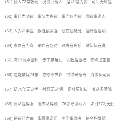
信息公告
(61) 仙人72常敬闻 况贵巨富人 是以*慧为贵 可礼无过是
戒幢论坛
(62) 事日为明故 事父为恩故 事君以力故 闻故事道人
寺院巡览
(63) 人为命事医 欲胜依豪强 法在智慧处 福行世世明
活动记录
(64) 察友在为谋 别伴在急时 观妻在房乐 欲知智在说
西园风光
下院风采
(65) 闻73为今世利 妻子昆弟友 亦致后世福 积闻成圣智
搜索
(66) 是能散忧74恚 亦除不祥衰 欲得安隐吉 当事多闻者
(67) 斫75创无过忧 射箭无过*愚 是壮莫能拔 唯从多闻除
(68) 盲从是得眼 闇者从得烛 76亦导世间人 如目77将无目
(69) 是故可舍痴 离慢豪富乐 务学事闻者 是名积聚德