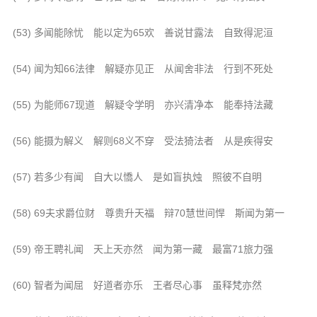
音频视频
弘法书籍
(53) 多闻能除忧 能以定为65欢 善说甘露法 自致得泥洹
助印功德
(54) 闻为知66法律 解疑亦见正 从闻舍非法 行到不死处
弘法活动
(55) 为能师67现道 解疑令学明 亦兴清净本 能奉持法藏
西园法讯
皈依斋戒
(56) 能摄为解义 解则68义不穿 受法猗法者 从是疾得安
义工家园
(57) 若多少有闻 自大以憍人 是如盲执烛 照彼不自明
观世音热线
菩提静修营
(58) 69夫求爵位财 尊贵升天福 辩70慧世间悍 斯闻为第一
观自在禅修营
(59) 帝王聘礼闻 天上天亦然 闻为第一藏 最富71旅力强
教理研究
(60) 智者为闻屈 好道者亦乐 王者尽心事 虽释梵亦然
学报论集