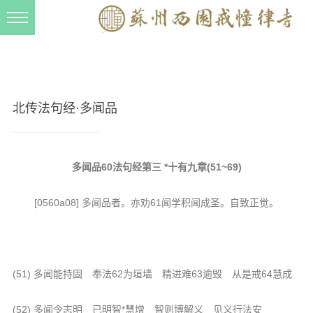
新闻动态
西园动态
法事活动
北传法句经·多闻品
交流往来
三风建设
多闻品60法句经第三 *十有九章(51~69)
寺院管理
[0560a08] 多闻品者。亦劝61闻学积闻成圣。自致正觉。
戒幢春秋
档案管理
道风建设
(51) 多闻能持固 奉法62为垣墙 精进难63逾毁 从是戒64慧成
法音宣流
(52) 多闻令志明 已明智*慧增 智则博解义 见义行法安