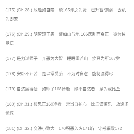
信息公告
(175) (Dh.28.) 放逸如自禁 能165却之为贤 已升智*慧阁 去危
戒幢论坛
为即安
寺院巡览
(176) (Dh.29.) 明智观于愚 譬如山与地 166居乱而身正 彼为独
活动记录
觉悟
西园风光
下院风采
(177) 是力过师子 弃恶为大智 睡眠重若山 痴冥为所167弊
搜索
(178) 安卧不计苦 是以常受胎 不为时自恣 能制漏得尽
(179) 自恣魔得便 如师子168搏鹿 能不自恣者 是为戒比丘
(180) (Dh.31.) 彼思正169净者 常当自护心 比丘谨慎乐 放逸多
忧愆
(181) (Dh.32.) 变诤小致大 170积恶入火171焰 守戒福致172