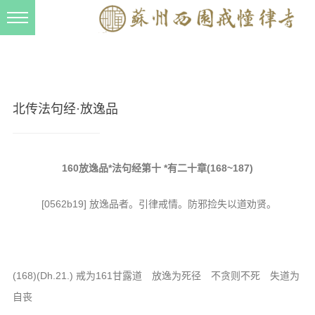
新闻动态
西园动态
法事活动
北传法句经·放逸品
交流往来
三风建设
160放逸品*法句经第十 *有二十章(168~187)
寺院管理
[0562b19] 放逸品者。引律戒情。防邪捡失以道劝贤。
戒幢春秋
档案管理
道风建设
(168)(Dh.21.) 戒为161甘露道 放逸为死径 不贪则不死 失道为
法音宣流
自丧