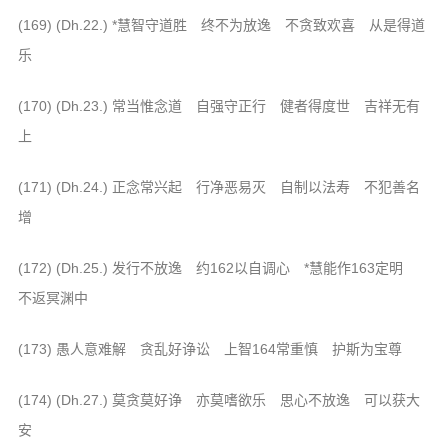
音频视频
(169) (Dh.22.) *慧智守道胜 终不为放逸 不贪致欢喜 从是得道
弘法书籍
乐
助印功德
(170) (Dh.23.) 常当惟念道 自强守正行 健者得度世 吉祥无有
弘法活动
上
西园法讯
(171) (Dh.24.) 正念常兴起 行净恶易灭 自制以法寿 不犯善名
皈依斋戒
增
义工家园
观世音热线
(172) (Dh.25.) 发行不放逸 约162以自调心 *慧能作163定明
菩提静修营
不返冥渊中
观自在禅修营
(173) 愚人意难解 贪乱好诤讼 上智164常重慎 护斯为宝尊
教理研究
(174) (Dh.27.) 莫贪莫好诤 亦莫嗜欲乐 思心不放逸 可以获大
学报论集
安