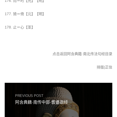
176. 而＝时【元】【明】
177. 猗＝倚【元】【明】
178. 止＝心【圣】
点击返回阿含典籍·南北传法句经目录
排版|正信
PREVIOUS POST
阿含典籍·南传中部·耆婆迦经