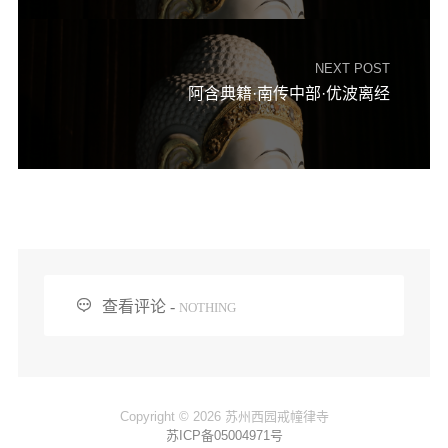
NEXT POST
阿含典籍·南传中部·优波离经

查看评论 -
NOTHING
Copyright © 2026 苏州西园戒幢律寺
苏ICP备05004971号