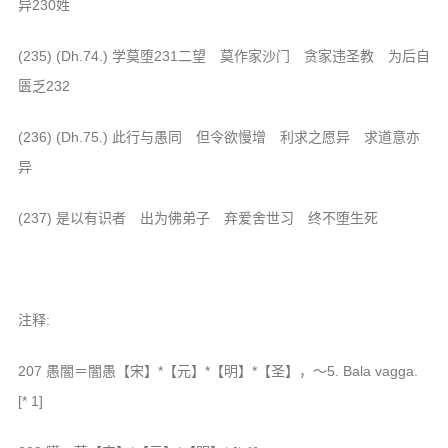
异230姓
(235) (Dh.74.) 学莫堕231二望 莫作家沙门 贪家违圣教 为后自
匮乏232
(236) (Dh.75.) 此行与愚同 但令欲慢增 利求之愿异 求道意亦
异
(237) 是以有识者 出为佛弟子 弃爱舍世习 终不堕生死
注释:
207 愚闇＝闇愚【宋】*【元】*【明】*【圣】，～5. Bala vagga.
[* 1]