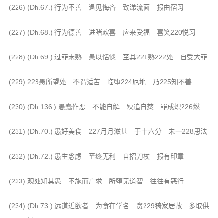
信息公告
(226) (Dh.67.) 行为不善 退见悔吝 致涕流面 报由宿习
戒幢论坛
(227) (Dh.68.) 行为德善 进睹欢喜 应来受福 喜笑220悦习
寺院巡览
(228) (Dh.69.) 过罪未熟 愚以恬惔 至其221熟222处 自受大罪
活动记录
西园风光
(229) 223愚所望处 不谓适苦 临堕224厄地 乃225知不善
下院风采
(230) (Dh.136.) 愚蠢作恶 不能自解 殃追自焚 罪成炽226燃
搜索
(231) (Dh.70.) 愚好美食 227月月滋甚 于十六分 未一228思法
(232) (Dh.72.) 愚生念虑 至终无利 自招刀杖 报有印章
(233) 观处知其愚 不施而广求 所堕无道智 往往有恶行
(234) (Dh.73.) 远道近欲者 为食在学名 贪229猗家居故 多取供