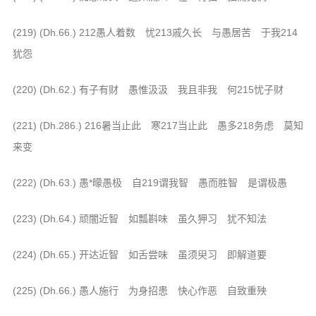
音频视频
弘法书籍
(219) (Dh.66.) 212愚人着数 忧213戚久长 与愚居苦 于我214
助印功德
犹怨
弘法活动
(220) (Dh.62.) 有子有财 愚惟汲汲 我且非我 何215忧子财
西园法讯
(221) (Dh.286.) 216暑当止此 寒217当止此 愚多218务虑 莫知
皈依斋戒
来变
义工家园
(222) (Dh.63.) 愚*曚愚极 自219谓我智 愚而胜智 是谓极愚
观世音热线
菩提静修营
(223) (Dh.64.) 顽闇近智 如瓢斟味 虽久狎习 犹不知法
观自在禅修营
(224) (Dh.65.) 开达近智 如舌尝味 虽须臾习 即解道要
教理研究
(225) (Dh.66.) 愚人施行 为身招患 快心作恶 自致重殃
学报论集