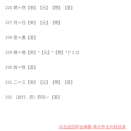
226 燃＝然【宋】【元】【明】【圣】
227 月＝日【宋】【元】【明】
228 思＝愚【圣】
229 猗＝倚【宋】*【元】*【明】* [* 1 2]
230 姓＝性【圣】
231 二＝三【宋】【元】【明】【圣】
232 ［此行...异］四句－【圣】
点击返回阿含典籍·南北传法句经目录