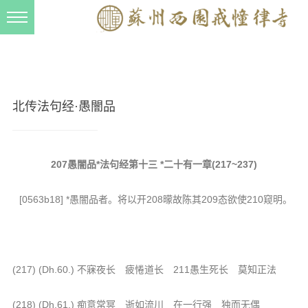
新闻动态
西园动态
法事活动
北传法句经·愚闇品
交流往来
三风建设
207愚闇品*法句经第十三 *二十有一章(217~237)
寺院管理
[0563b18] *愚闇品者。将以开208曚故陈其209态欲使210窥明。
戒幢春秋
档案管理
道风建设
(217) (Dh.60.) 不寐夜长 疲惓道长 211愚生死长 莫知正法
法音宣流
(218) (Dh.61.) 痴意常冥 逝如流川 在一行强 独而无偶