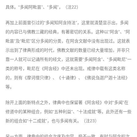
具体。“多闻阿毗昙”、“多闻”，（注22）
再加上前面曾引过的“多闻知阿含持法”，这里就清楚显示出，多闻
的内容已与佛教三藏的经典，有著密切的关系。这种以“阿含”、“阿
毗昙”及“毗尼”区分多闻的分类，在阿含文献中没有出现过。这就表
示出到了律典形成的时代，佛教文献的数量已经大量增加，并非只
靠一人就可以记诵所有的经文，这就需要“多闻阿含”、“多闻毗尼”一
类的称号，毗尼在《阿含经》中还未出现。戒律中载有这类名称
的，则有《摩诃僧只律》、《十诵律》、《佛说刍迦尸迦十法经》
等。
除开上面的新特点之外，律典中也保留著《阿含经》中对“多闻”在
修道中的某种组合，例如“五种利益”、“十法成就”等。此外还有一些
新的组合如“十二成就”，也与多闻有关。（注23）
另一方面，律典中的组合次序及内容，极不一致，有时与阿含的次