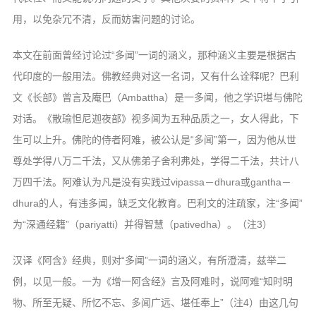
用，以免杂冗不清，反而妨害问题的讨论。
本文在前面曾经讨论过“多闻”一词的涵义，那种涵义主要是根据古
代印度的一般用法。佛教经典对这一名词，又有什么诠释呢？巴利
文《长部》曾言及庵巴（Ambattha）是一多闻，他之学识堪与佛陀
对话。《散瑜怛尼迦夜部》视多闻为五种品质之一，女人得此，下
生可以上升。佛陀的侍者阿难，被公认是“多闻”第一，因为他从世
尊处学得八万二千法，又从佛弟子舍利弗处，学得二千法，共计八
万四千法。阿难认为凡是没有实践过vipassa－dhura或gantha－
dhura的人，有违多闻，缺乏文化教育。巴利文的注疏家，注“多闻”
为“深通经籍”（pariyatti）并得智慧（pativedha）。（注3）
汉译《阿含》经典，则对“多闻”一词的涵义，有所澄清，兹举二
例，以见一般。一为《增一阿含经》言及阿难时，说阿难“知时明
物、所至无疑、所忆不忘、多闻广远、堪任奉上”（注4）由这几句