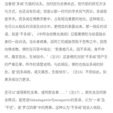
当重视“多闻”方面的功夫。当时因为去佛未远，现代型的研究方法
与方式，也还没有形成；但是以那一时代的学术风气而论，多闻就
是学术。而多闻在佛教宗教中，占有相当重要的地位。这种情况，
也可以从相反的词语及对比中，更明显的表露出来。那一相反的词
语，就是“不多闻”。《中阿含经教化病经》记载著佛陀与给孤独长
者的一段对话。当长者病重，因死亡的威胁而陷于恐怖之中，因而
向佛求教。佛陀在问答中指出：“若愚痴凡夫，因不多闻，身坏命
终，趣至恶处，生地狱中。”（注15）这是佛陀对因“不多闻”而产生
的严重后果，所作的清楚说明。与此相反，佛陀也指出多闻的好
处，是“因多闻故，或灭痛苦，生极快乐”。（注16）不但如此，如
果多闻功力更深，
还可以“或得斯陀含果、或阿那含果……”（注17）。斯陀含及阿那
含两词，是梵语Sakadagamin与anagamin的音译，义为“一来”及
“不还”，是“罗汉四果”中的两果。这种认为“不多闻”就会入地狱，