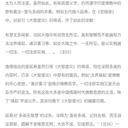
太为人所注意。虽然如此，有些高僧义学，仍然遵守印度佛教中的
原有看法─慧与多闻的并重。例如五代僧人延寿，在《宗镜录》
中，对前引《大智度论》的偈语，作了如此的诠解：
有慧无多闻者、况如大暗中有目而无所见。虽有智眼而不能遍知万
法法界缘起、诸识薰习等、如处大暗之中、一无所见。是以实相遍
一切法、一切法即实相……。（注55）
值得指出的是延寿虽然引用《大智度论》的偈语，但在诠释多闻的
内容时，已非《大智度论》中原有的面目。例如“法界缘起”是佛教
的中心思想，“诸识薰习”是唯识佛教哲学，一切法即实相又是天台
及华严的说法。所有这些大多是中国隋唐时代佛教思想的主流，除
了“缘起”学说以外，其余均晚于《大智度论》的编纂日期。
延寿对“多闻无智慧”的过失，诠释为“虽有多闻、记持名相、而无自
证真智、圆解不发唯堕无明；大信不成、空成邪见。”（注56）一