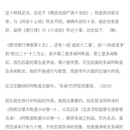
这十种具足法，也见于《佛说刍迦尸迦十法经》；但是其内容次
序，与《阿含十上经》所言不同。律典所说的十法，彼此也有差
异，兹将《僧只律》与《十法经》所记十事，对比如下：（略）
《摩诃僧只律卷第十五》，还有一组“成就十二事”，由“一持戒清净”
到“若过二十”十二为止，其中第二是多闻阿毗昙，第三是多闻毗
尼。因为后面的第五是学戒，第六是学慧，可见前面的多闻阿毗昙
及多闻毗尼，指的不是戒行与智慧，而是学问方面的记诵与传授。
在汉文翻译的阿毗昙文献中，“多闻”仍然受到重视，（注28）
因为其在修行中所起的作用，是相当重要的。如玄奘法师所译的
《阿毗达摩大毗婆沙论卷一》，以及旧译（北凉浮陀跋摩与道泰等
合译）《阿毗昙毗婆沙论卷一》，都将多闻之利益，列为五点。虽
然旧译本只有六十卷，不如玄奘所译的完备，但是唐译有关多闻的