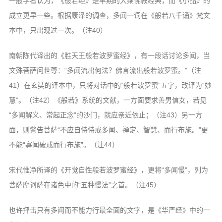
一般学者认为，《般若经》是早期的大乘佛教经典，而《小品》的
成立更早一些。根据康泽的调查，多闻一词在《般若八千诵》梵文
本中，只出现过一次。（注40）
南朝陈代译出的《胜天王般若波罗蜜经》，有一段话讨论多闻，当
文殊菩萨问世尊：“多闻流出何法？佛言流出般若波罗蜜。”（注
41）在玄奘的译本中，只将对话中的“般若波罗蜜”五字，改译为“妙
慧”。（注42）《般若》系统的文献，一方面要求善男信女，若见
“多闻解义、常起正念”的沙门，就应亲近依止；（注43）另一方
面，则警告菩萨“不应自恃恃戒多闻、禅定、智慧、而行布施。”更
不能“寡闻破戒而行布施”。（注44）
宋代惟净所译的《开觉自性般若波罗蜜经》，更将“多闻慢”，列为
菩萨摩诃萨在诸色中的“五种慢法”之首。（注45）
也许抨击只有多闻而不能力行最全面的文字，是《华严经》中的一