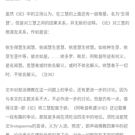
虽然《论》中的立场认为，在三慧的上面还有一层根基，名为“生得
慧”，但是对三慧之间的因果关系，并无新的诠释。《论》对三慧的
根源及关系，作如是说：
依生得慧生闻慧、依闻慧生思慧、依思慧生修慧。如依种生芽、依
芽生茎叶等，彼亦如是。……修多罗、毗尼、阿毗昙所说有何义，
是名闻慧。思慧者或时依名解义，或时不依名解义。修慧者于一切
时、不依名解义。（注36）
文中对部派佛教在这一问题上的争论，还有更进一步的讨论。因为
与本文的主题关系不大，不必作进一步的讨论。但是仍有一点，值
得注意─即《论》将三慧配属于欲、《阿毗昙毗婆沙论》还记载著
一段有趣的争论，那就是多闻在须陀洹四支中的地位。须陀洹是梵
文Srotapanna的音译，义为“入流、预流”，即声闻佛教四果中的初