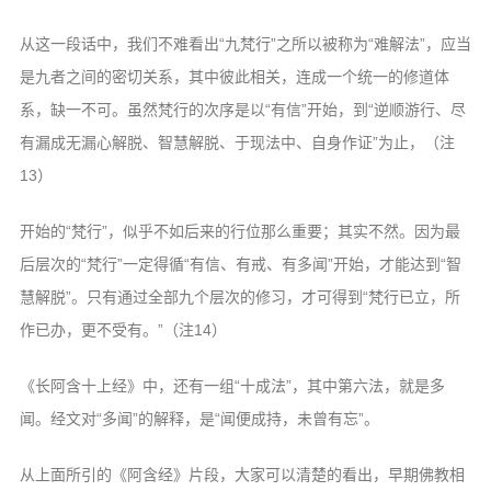
从这一段话中，我们不难看出“九梵行”之所以被称为“难解法”，应当
是九者之间的密切关系，其中彼此相关，连成一个统一的修道体
系，缺一不可。虽然梵行的次序是以“有信”开始，到“逆顺游行、尽
有漏成无漏心解脱、智慧解脱、于现法中、自身作证”为止，（注
13）
开始的“梵行”，似乎不如后来的行位那么重要；其实不然。因为最
后层次的“梵行”一定得循“有信、有戒、有多闻”开始，才能达到“智
慧解脱”。只有通过全部九个层次的修习，才可得到“梵行已立，所
作已办，更不受有。”（注14）
《长阿含十上经》中，还有一组“十成法”，其中第六法，就是多
闻。经文对“多闻”的解释，是“闻便成持，未曾有忘”。
从上面所引的《阿含经》片段，大家可以清楚的看出，早期佛教相