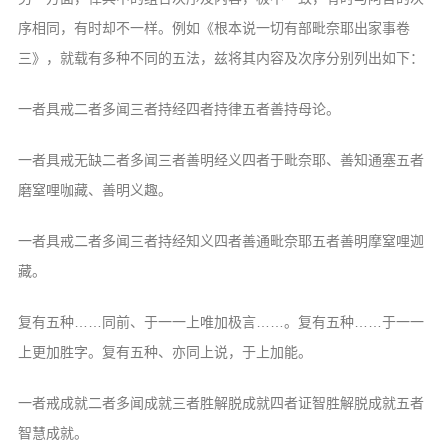
序相同，有时却不一样。例如《根本说一切有部毗奈耶出家事卷
三》，就载有多种不同的五法，兹将其内容及次序分别列出如下：
一者具戒二者多闻三者持经四者持律五者善持母论。
一者具戒无缺二者多闻三者善明经义四者于毗奈耶、善知通塞五者
磨窒哩咖藏、善明义趣。
一者具戒二者多闻三者持经知义四者善通毗奈耶五者善明摩窒哩迦
藏。
复有五种……同前、于一一上唯加极言……。复有五种……于一一
上更加胜字。复有五种、亦同上说，于上加能。
一者戒成就二者多闻成就三者胜解脱成就四者证智胜解脱成就五者
智慧成就。