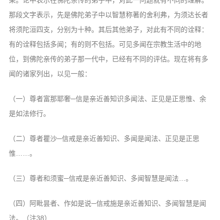
果。论中表示在佛陀亲传的弟子中，对此一问题就有不同的理解。
那段文字表示，先是佛陀弟子中以智慧称著的舍利弗，为须达长者
将须陀洹四支，分别为十种。其后其他弟子，对此有不同的诠释：
有的诠释包括多闻；有的则不包括。可见多闻在宗教生活中的地
位，到佛陀亲传的弟子那一代中，已经有不同的评估。现在将有多
闻的诸家列出，以见一般：
（一）尊者富那耶奢─信是亲近善知识多闻法、正见是正思惟、余
是如法修行。
（二）尊者瞿沙─信戒是亲近善知识、多闻是闻法、正见是正思
惟……。
（三）尊者和须蜜─信戒是亲近善知识、多闻智慧是闻法…。
（四）阿毗昙者、作如是说─信戒施是亲近善知识、多闻智慧是闻
法。（注38）