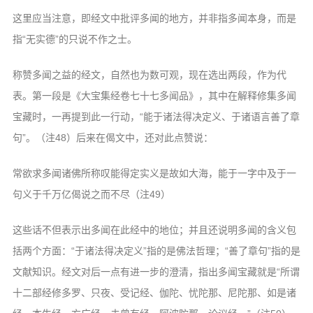
这里应当注意，即经文中批评多闻的地方，并非指多闻本身，而是
指“无实德”的只说不作之士。
称赞多闻之益的经文，自然也为数可观，现在选出两段，作为代
表。第一段是《大宝集经卷七十七多闻品》，其中在解释修集多闻
宝藏时，一再提到此一行动，“能于诸法得决定义、于诸语言善了章
句”。（注48）后来在偈文中，还对此点赞说：
常欲求多闻诸佛所称叹能得定实义是故如大海，能于一字中及于一
句义于千万亿偈说之而不尽（注49）
这些话不但表示出多闻在此经中的地位；并且还说明多闻的含义包
括两个方面：“于诸法得决定义”指的是佛法哲理；“善了章句”指的是
文献知识。经文对后一点有进一步的澄清，指出多闻宝藏就是“所谓
十二部经修多罗、只夜、受记经、伽陀、忧陀那、尼陀那、如是诸