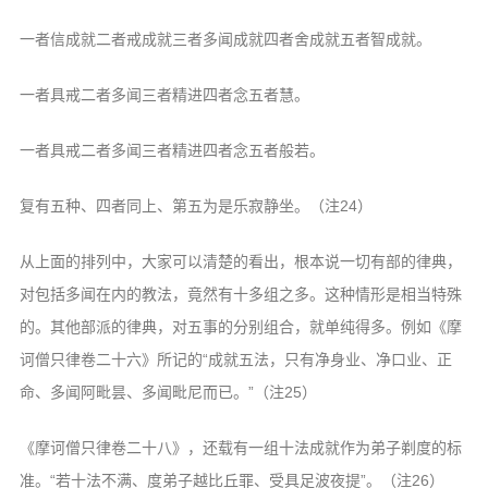
一者信成就二者戒成就三者多闻成就四者舍成就五者智成就。
一者具戒二者多闻三者精进四者念五者慧。
一者具戒二者多闻三者精进四者念五者般若。
复有五种、四者同上、第五为是乐寂静坐。（注24）
从上面的排列中，大家可以清楚的看出，根本说一切有部的律典，
对包括多闻在内的教法，竟然有十多组之多。这种情形是相当特殊
的。其他部派的律典，对五事的分别组合，就单纯得多。例如《摩
诃僧只律卷二十六》所记的“成就五法，只有净身业、净口业、正
命、多闻阿毗昙、多闻毗尼而已。”（注25）
《摩诃僧只律卷二十八》，还载有一组十法成就作为弟子剃度的标
准。“若十法不满、度弟子越比丘罪、受具足波夜提”。（注26）