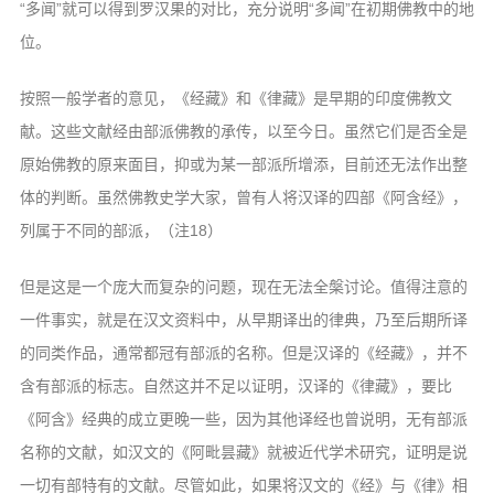
“多闻”就可以得到罗汉果的对比，充分说明“多闻”在初期佛教中的地
位。
按照一般学者的意见，《经藏》和《律藏》是早期的印度佛教文
献。这些文献经由部派佛教的承传，以至今日。虽然它们是否全是
原始佛教的原来面目，抑或为某一部派所增添，目前还无法作出整
体的判断。虽然佛教史学大家，曾有人将汉译的四部《阿含经》，
列属于不同的部派，（注18）
但是这是一个庞大而复杂的问题，现在无法全槃讨论。值得注意的
一件事实，就是在汉文资料中，从早期译出的律典，乃至后期所译
的同类作品，通常都冠有部派的名称。但是汉译的《经藏》，并不
含有部派的标志。自然这并不足以证明，汉译的《律藏》，要比
《阿含》经典的成立更晚一些，因为其他译经也曾说明，无有部派
名称的文献，如汉文的《阿毗昙藏》就被近代学术研究，证明是说
一切有部特有的文献。尽管如此，如果将汉文的《经》与《律》相