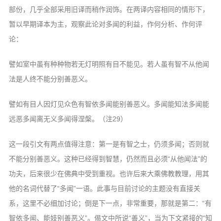
部份，几乎全部采用旧译而稍作润饰。在两译内容相同的情形下，
暂以早期译本为主，观察此论对多闻的利益，作何分析、作何评
论：
譬如室中虽有种种物若无灯明照有目不能见。若人虽有智不从他闻
法是人终不能分别善恶义。
譬如有目人因灯见众色有智依多闻能别善恶义。多闻能知法多闻能
远恶多闻离无义多闻得涅槃。（注29）
这一段引文有两点值得注意：第一是有智之士，仍须多闻；否则就
不能分别善恶义。这种已经得到智慧，仍然而且必须“从他闻法”的
功夫，后来很少在佛典中受到重视。也许后来大乘佛教教理，用其
他的名词代替了“多闻”一语。此事与目前讨论的主题没有直接关
系，这里不必细加讨论；倒是下一点，非常重要，那就是第二：“有
智依多闻、能妓别善恶义”。偈文中所说“善义”，当为下文紧接的“知