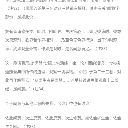
（注32）《毗婆沙论第三》对这三慧都有解释，其中有关“闻慧”的
部份，是如此说：
复有善诵修多罗、毗尼、阿毗昙、生厌恼心……如见彼谛时、彼亦
次第观别、欲界苦作异相别……乃至色无色界行道，当于尔时观
谛，犹如观叠外物，作如是观时，是名闻慧满足。（注33）
这一段话表示出“闻慧”实际上包涵经、律、论方面的知识，也包括
遵照圣典中所传的道理，观察一切事物。《论》于第二十三卷，对
此再作解释云：“从闻生者是闻慧……若受持读诵思惟观察十二部
经，是闻慧。”（注34）
至于闻慧与其他二慧的关系，《论》中也有讨论：
依此闻慧、次生思慧、依此思慧、次生修慧。如依金矿生金、依金
生金刚。（注35）