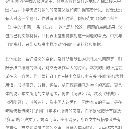
是“多闻”在佛教的修道论中，究竟占有什么样的地位？佛法传入中
国以后，中华佛徒对多闻的态度又是如何？据笔者所见，好像还没
有人对这一个题目，作过有深度的讨论。例如英文《佛教百科全
书》中的“多闻”一条（注2），这也是讨论这一问题的最新成果─仅
包括巴利文献材料，只代表上座部佛教对这一问题的看法。中文与
日文资料，只能从辞书中找到对“多闻”一词的经典根据，
其他如此一名词涵义的变化，及其所反映出的宗教文化问题等，则
限于辞书编纂的体例，财然无法作深入的讨论。本文的目的正是尝
试在这一方面，作一篇补订工作─将中文佛典中有关“多闻”的代表性
用语，加以研究、分析、评估，从而探察佛教对学术的态度。更具
体的说，本文所用的文献范围，将由《阿含》起，次及《律典》、
《阿毗昙》、《般若》、及中国人的著作。因为本文的重点，是在
考察佛教传统对“多闻”（学术）所持的态度，而不是想把所有提及
“多闻”的经典文字，竭泽而渔，全部网罗，所以文中只摘录某些有
代表性、而又能说明问题的文字。其他次要的资料，文中将不予引