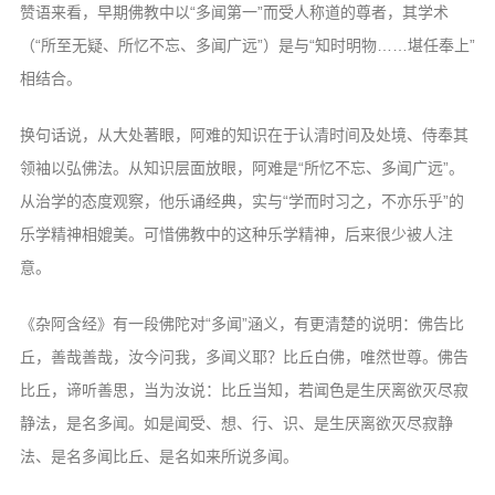
赞语来看，早期佛教中以“多闻第一”而受人称道的尊者，其学术
（“所至无疑、所忆不忘、多闻广远”）是与“知时明物……堪任奉上”
相结合。
换句话说，从大处著眼，阿难的知识在于认清时间及处境、侍奉其
领袖以弘佛法。从知识层面放眼，阿难是“所忆不忘、多闻广远”。
从治学的态度观察，他乐诵经典，实与“学而时习之，不亦乐乎”的
乐学精神相媲美。可惜佛教中的这种乐学精神，后来很少被人注
意。
《杂阿含经》有一段佛陀对“多闻”涵义，有更清楚的说明：佛告比
丘，善哉善哉，汝今问我，多闻义耶？比丘白佛，唯然世尊。佛告
比丘，谛听善思，当为汝说：比丘当知，若闻色是生厌离欲灭尽寂
静法，是名多闻。如是闻受、想、行、识、是生厌离欲灭尽寂静
法、是名多闻比丘、是名如来所说多闻。