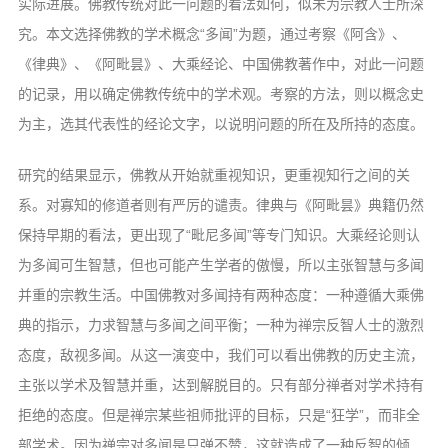
实际进展。佛教传统对此一问题的看法如何，似未为宗教人士所深
音频视频
究。本文选择佛教的学术概念“多闻”为题，通过考察《阿含》、
弘法书籍
《律典》、《阿毗昙》、大乘经论、中国佛教著作中，对此一问题
助印功德
的记录，用以确定佛教传统中的学术观。考察的方法，则以概念史
弘法活动
为主，选其代表性的经论文字，以说明问题的所在及所持的态度。
西园法讯
研究的结果显示，佛教从开始就重视知识，更重视知行之间的关
皈依斋戒
系。对寡知的修道者则有严厉的谴责。律典与《阿毗昙》典籍仍然
义工家园
保持早期的看法，更出现了“毗尼多闻”等专门知识。大乘经论则认
观世音热线
为多闻可生智慧，但也可能产生学者的傲慢，所以主张智慧与多闻
并重的宗教生活。中国佛教对多闻持有两种态度：一种遵循大乘佛
菩提静修营
典的指示，力求智慧与多闻之间平衡；一种为禅宗反智人士的激烈
观自在禅修营
态度，敌视多闻。从这一演变中，我们可以看出佛教的历史主流，
教理研究
主张以学术及智慧并重，达到解脱目的。只有部分禅者对学术持有
拒绝的态度。但是禅宗某些祖师批评的目标，只是“狂学”，而非全
学报论集
部学术。因为禅宗对多闻是只弹不赞，这就造成了一种反智的倾