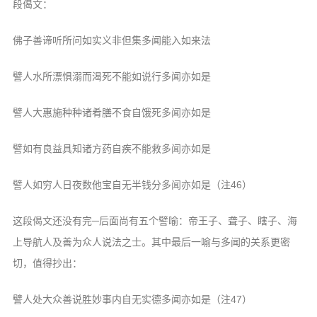
段偈文：
佛子善谛听所问如实义非但集多闻能入如来法
譬人水所漂惧溺而渴死不能如说行多闻亦如是
譬人大惠施种种诸肴膳不食自饿死多闻亦如是
譬如有良益具知诸方药自疾不能救多闻亦如是
譬人如穷人日夜数他宝自无半钱分多闻亦如是（注46）
这段偈文还没有完─后面尚有五个譬喻：帝王子、聋子、瞎子、海
上导航人及善为众人说法之士。其中最后一喻与多闻的关系更密
切，值得抄出：
譬人处大众善说胜妙事内自无实德多闻亦如是（注47）