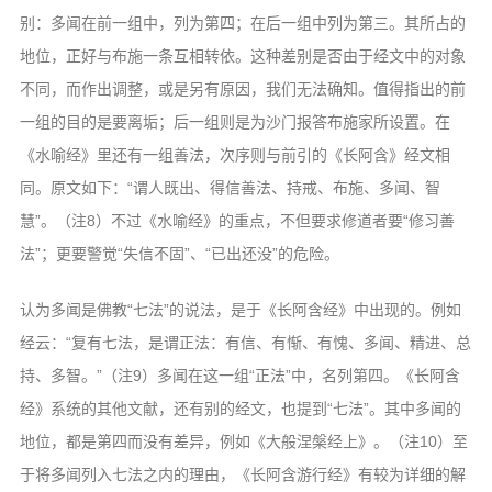
别：多闻在前一组中，列为第四；在后一组中列为第三。其所占的
地位，正好与布施一条互相转依。这种差别是否由于经文中的对象
不同，而作出调整，或是另有原因，我们无法确知。值得指出的前
一组的目的是要离垢；后一组则是为沙门报答布施家所设置。在
《水喻经》里还有一组善法，次序则与前引的《长阿含》经文相
同。原文如下：“谓人既出、得信善法、持戒、布施、多闻、智
慧”。（注8）不过《水喻经》的重点，不但要求修道者要“修习善
法”；更要警觉“失信不固”、“已出还没”的危险。
认为多闻是佛教“七法”的说法，是于《长阿含经》中出现的。例如
经云：“复有七法，是谓正法：有信、有惭、有愧、多闻、精进、总
持、多智。”（注9）多闻在这一组“正法”中，名列第四。《长阿含
经》系统的其他文献，还有别的经文，也提到“七法”。其中多闻的
地位，都是第四而没有差异，例如《大般涅槃经上》。（注10）至
于将多闻列入七法之内的理由，《长阿含游行经》有较为详细的解