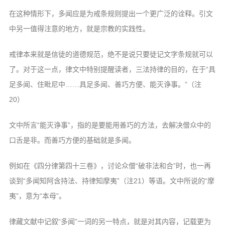
在这种情形下，多闻应是为戒条规则提出一个更广泛的诠释。引文
中另一值得注意的地方，就是宗教的实践性。
戒律本来就是信徒的道德规范，绝不是说只要徒记文字条规就可以
了。对于这一点，律文中特别提醒读者，三法持律的目的，在于“具
足多闻、住毗尼中……具足多闻、善巧方便、能灭诤事。”（注
20）
文中所言“能灭诤事”，指的是要能用善巧的方法，去解决僧众中的
口舌是非。而善巧方便的基础就是多闻。
例如在《四分律第四十三卷》，讨论众僧“破非法和合”时，也一再
谈到“多闻知阿含持法、持律知摩夷”（注21）等语。文中所说的“摩
夷”，意为“本母”。
律藏文献中记叙“多闻”一词的另一特点，就是对其内容，记载更为