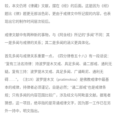
较，本文仍将《律藏》文献，摆在《经》的后面。这是因为《经》
题比《律》题更无部派色彩，更由于戒律文中所记叙的内容，也表
现出它的制作时间层次较后。
戒律文献中有两种新的事物，与《阿含经》所记的“多闻”不同：其
一是多闻与戒律的关系；其二是多闻的涵义更具体化。
首先多闻与戒律关系重要一点，《四分律卷五十八》有一段话说：
“复有三法名持律：持波罗提木叉戒、具足多闻、诵二部戒、通利无
疑。复有三持：波罗提木叉戒、具足多闻、广诵毗尼、通利无
碍……”。（注19）波罗提木叉（pratimoksa）是佛教戒律中最基
本的戒律，持律者必须谨记，自是必然；“诵二部戒”也是戒律条
规；只有多闻的内容范围比较广，涉及经文与阿毗昙文献。据笔者
猜想，这一项目，绝非指的是背诵戒律文字，因为那一工作已在另
外一持中，明文指出。