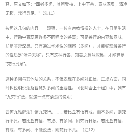
释，原文如下：“四者多闻，其所受持，上中下善，意味深奥，清净
无秽，梵行具足。”（注11）
按照这几句的内容 观察，一位有宗教情操的人士，在日常生活
中，行动中表现著许多不同程度的善事；可是善行的内容和意味，
却是非常深奥。只有通过学术性的观察（多闻），才能够理解善行
的性质是“清净无秽”，只有这种行善、知善之意味深奥，才能算是
“梵行具足”。
这种多闻与其他法的关系，不但表现在多闻对正信、正戒方面，同
时也说明说法及智慧对多闻的重要性。《长阿含上十经》中，列有
“九梵行”法，就这一点有清楚的说明：
云何九难解法？谓九梵行。……若比丘有信有戒，而不多闻，则梵
行不具。若比丘有信、有戒、有多闻，则梵行具足。若比丘有信、
有戒、有多闻、不能说法，则梵行不具。（注12）