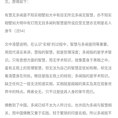
文。原偈如下：
有慧无多闻是不知实相譬如大中有目无所见多闻无智慧，亦不知实
相譬如大明中有灯而无目多闻利智慧是所说应受无慧亦无明是名人
身牛（注54）
文中清楚说明，在认识“实相”的过程中，智慧与多闻是同等重要。
用现代语言来讲，慧指的智慧，就是哲理深度；多闻指的是学术智
识。只有思想方面的智慧，而无学术知识，就像置身于黑暗之中，
虽有主观上的哲理智慧，但无法为自己的智慧定犹如有眼，却无法
看清楚身在何处。眼目是指主观上的经验；多闻指的是学术知识。
缺乏任何之一就无法知道实相，实相就是超越的真实及其在现象世
界中的特点。两者全无，只不过是徒具人身的笨牛而已。
佛教到了中国，多闻已经不太为人所讨论。也许因为多闻与智慧相
关，而中国佛教又重于实践，轻于繁琐的印度名相，所以多闻就不