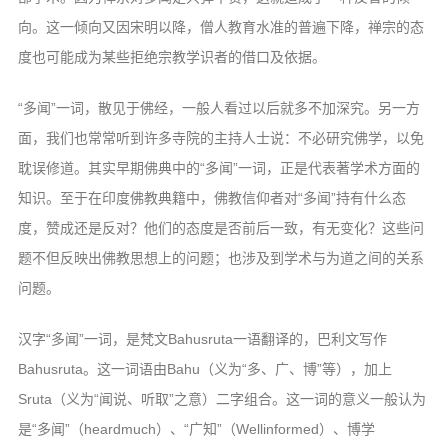
信息公告
向。这一倾向又因宋明以降，僧人教育水准的普遍下降，禅宗的态
戒幢论坛
度也可能成为某些拒绝宗教学识者的借口及依据。
寺院巡览
“多闻”一词，散见于佛经，一般人看过以后就多不加深究。另一方
活动记录
面，我们也常常听到许多寺院的主持人士说：不必研究佛学，以免
西园风光
耽误修道。其实早期佛典中的“多闻”一词，正是代表著学术方面的
下院风采
知识。至于在印度佛教典籍中，佛教信仰者对“多闻”持有什么态
度，赞成还是反对？他们的态度是否前后一致，有无变化？这些问
搜索
题不但反映出佛教思想上的问题；也涉及到学术与为道之间的关系
问题。
汉字“多闻”一词，是梵文Bahusruta一语翻译的，巴利文写作
Bahusruta。这一词语由Bahu（义为“多、广、博”等），加上
Sruta（义为“闻说、听取”之意）二字组合。这一词的意义一般认为
是“多闻”（heardmuch）、“广知”（Wellinformed）、博学