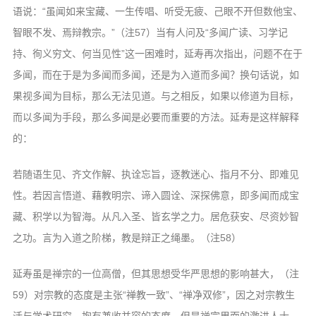
语说：“虽闻如来宝藏、一生传唱、听受无疲、己眼不开但数他宝、
智眼不发、焉辩教宗。”（注57）当有人问及“多闻广读、习学记
持、徇义穷文、何当见性”这一困难时，延寿再次指出，问题不在于
多闻，而在于是为多闻而多闻，还是为入道而多闻？换句话说，如
果视多闻为目标，那么无法见道。与之相反，如果以修道为目标，
而以多闻为手段，那么多闻是必要而重要的方法。延寿是这样解释
的：
若随语生见、齐文作解、执诠忘旨，逐教迷心、指月不分、即难见
性。若因言悟道、藉教明宗、谛入圆诠、深探佛意，即多闻而成宝
藏、积学以为智海。从凡入圣、皆玄学之力。居危获安、尽资妙智
之功。言为入道之阶梯，教是辩正之绳墨。（注58）
延寿虽是禅宗的一位高僧，但其思想受华严思想的影响甚大，（注
59）对宗教的态度是主张“禅教一致”、“禅净双修”，因之对宗教生