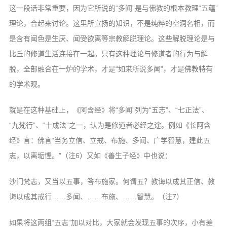
这一段话非常重要，因为它所说的“多闻”是与佛教的根本教理“五蕴”
理论，合起来讨论。这里所宣扬的知识，不是纯粹的空洞名相，而
是含有闻色是生厌、闻受欲离等宗教解脱理论。这些解脱理论是与
比丘的修道生活连接在一起。只有这种理论与修道者的行为与解
脱，全部融合在一炉的学术，才是“如来所说多闻”，才是佛教特有
的学术观。
就是在这种基础上，《阿含经》将“多闻”列为“五志”、“七正法”、
“九梵行”、“十成法”之一，认为是修道者必经之途。例如《长阿含
经》言：佛言“当务立信、立戒、布施、多闻、广学智慧，建此五
志，以离垢悭。”（注6）又如《善生子经》中也说：
沙门梵志，又当以五事，答布施家。何谓五？教诲以成其正信、教
诲以成其戒行……多闻、……布施、……智慧。（注7）
如果将这两组“五志”加以对比，大家就会发现五事的次序，小有差