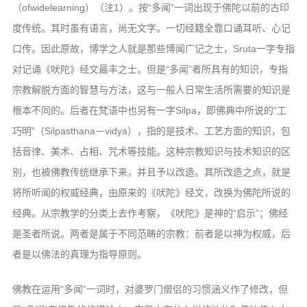
（ofwidelearning）（注1）。按“多闻”一词出现于佛陀以前的古印
度传统。其时虽有语言，尚无文字。一切经籍全靠口诵耳听、心记
口传。因此原故，博学之人就是那些博闻广记之士，Sruta一字专指
对记诵《吠陀》经文最丰之士。但是“多闻”者所具有的知识，专指
宗教解脱方面的智慧与方法，这与一般人日常生活所需要的知识是
根本不同的。后者在梵语中也另有一字Silpa，即佛典中所说的“工
巧明”（Silpasthana－vidya），指的是技术、工艺方面的知识，包
括音律、美术、占相、咒术等技能。这种宗教知识与技术知识的区
别，也被佛教传统继承下来，并且予以改造。其所改造之点，就是
将所听闻的权威经典，由原来的《吠陀》经文，改换为佛陀所说的
经典。从宗教学的分类上去作考察，《吠陀》是神的“启示”；佛经
是圣者所说。两者是属于不同范畴的宗教：前者是以神为权威，后
者是以佛法的真理为指导原则。
佛教在运用“多闻”一词时，对婆罗门僧侣的习惯涵义作了修改，但