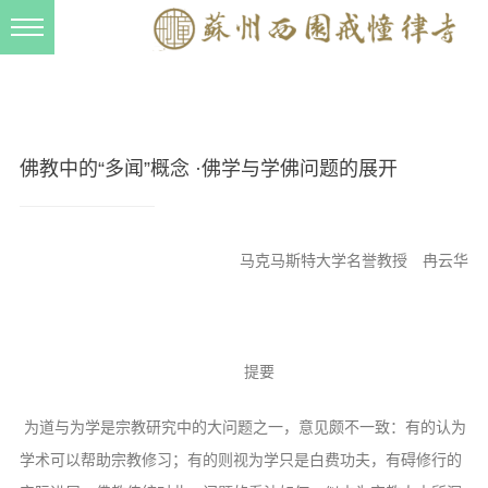
新闻动态
西园动态
法事活动
佛教中的“多闻”概念 ·佛学与学佛问题的展开
交流往来
三风建设
马克马斯特大学名誉教授 冉云华
寺院管理
戒幢春秋
档案管理
提要
道风建设
为道与为学是宗教研究中的大问题之一，意见颇不一致：有的认为
法音宣流
学术可以帮助宗教修习；有的则视为学只是白费功夫，有碍修行的