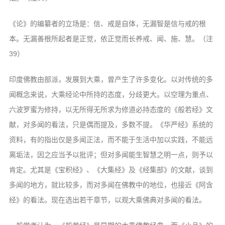
《论》的编纂者的立场是：信、戒是自体，无漏智是信与戒的根
本。无漏善根所起者是正觉，依正觉而长养戒、闻、施、慧。（注
39）
印度佛教由部派，发展到大乘，曾产生了许多变化。以对传统的多
闻概念来说，大乘经论中所持的态度，分歧更大。以空理为重点、
六波罗蜜为修持，以无所得无所求为修道必持态度的《般若经》文
献，对多闻的看法，只是偶而提及，多数不提。《华严经》系统的
资料，有的指出仅是多闻正法，而不能于生活中加以实践，不能远
离垢法，因之应当予以批评；但对多闻能生智慧之明一点，则予以
肯定。尤其是《宝积经》、《大集经》及《经集部》的文献，谈到
多闻的地方，就比较多，而对多闻在佛教中的地位，也接近《阿含
经》的看法。现在选出若干章节，以观大乘佛典对多闻的看法。