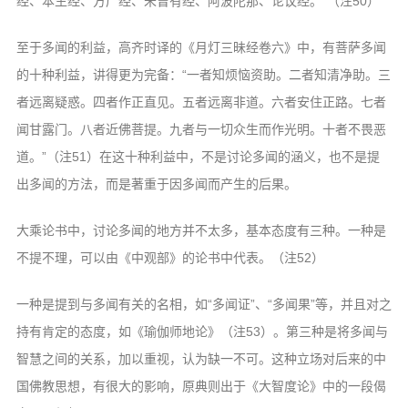
经、本生经、方广经、未曾有经、阿波陀那、论议经。”（注50）
至于多闻的利益，高齐时译的《月灯三昧经卷六》中，有菩萨多闻
的十种利益，讲得更为完备：“一者知烦恼资助。二者知清净助。三
者远离疑惑。四者作正直见。五者远离非道。六者安住正路。七者
闻甘露门。八者近佛菩提。九者与一切众生而作光明。十者不畏恶
道。”（注51）在这十种利益中，不是讨论多闻的涵义，也不是提
出多闻的方法，而是著重于因多闻而产生的后果。
大乘论书中，讨论多闻的地方并不太多，基本态度有三种。一种是
不提不理，可以由《中观部》的论书中代表。（注52）
一种是提到与多闻有关的名相，如“多闻证”、“多闻果”等，并且对之
持有肯定的态度，如《瑜伽师地论》（注53）。第三种是将多闻与
智慧之间的关系，加以重视，认为缺一不可。这种立场对后来的中
国佛教思想，有很大的影响，原典则出于《大智度论》中的一段偈