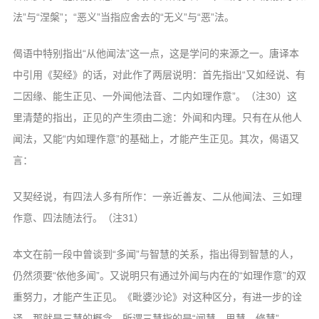
法”与“涅槃”；“恶义”当指应舍去的“无义”与“恶”法。
偈语中特别指出“从他闻法”这一点，这是学问的来源之一。唐译本
中引用《契经》的话，对此作了两层说明：首先指出“又如经说、有
二因缘、能生正见、一外闻他法音、二内如理作意”。（注30）这
里清楚的指出，正见的产生须由二途：外闻和内理。只有在从他人
闻法，又能“内如理作意”的基础上，才能产生正见。其次，偈语又
言：
又契经说，有四法人多有所作：一亲近善友、二从他闻法、三如理
作意、四法随法行。（注31）
本文在前一段中曾谈到“多闻”与智慧的关系，指出得到智慧的人，
仍然须要“依他多闻”。又说明只有通过外闻与内在的“如理作意”的双
重努力，才能产生正见。《毗婆沙论》对这种区分，有进一步的诠
译，那就是三慧的概念。所谓三慧指的是“闻慧、思慧、修慧”。