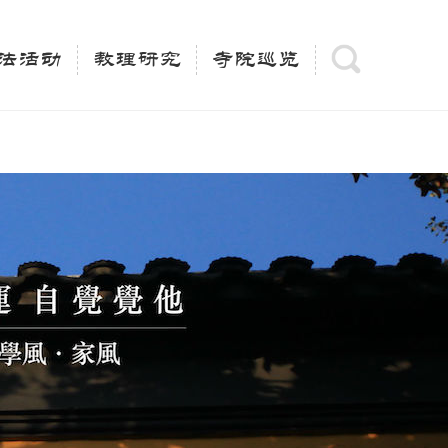
(is_category()){ $keywords = single_cat_title('', false);
= trim(strip_tags($keywords)); $description =
法活动
教理研究
寺院巡览