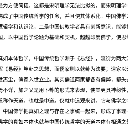
最为方便简捷，这都是宋明理学无法比拟的，而宋明理学
完成了中国传统哲学的任务，并且使其体系化。中国佛学
逻辑学和认识论，二是中国佛教学者具有创新意识，能够
国，以中国哲学论题为基础和契机，超越印度佛学，使思
真如本体哲学。中国传统哲学源于《易经》，流衍为两大
挥《易经》坤卦之思想，而儒家则以乾卦为法要；道家以
世离尘，儒家入世立业。其实儒道两家都各有偏弊，都失
焉不详，加之又是用卜卦的形式来表现，使其更具神秘性
道称作天道，也就是中道。仅就中道观来讲，它与佛学之
；中国佛学把真如之理与存在之事统一起来，形成了事理
佛学的真如本体也就与中国传统哲学的天道本体有相通之