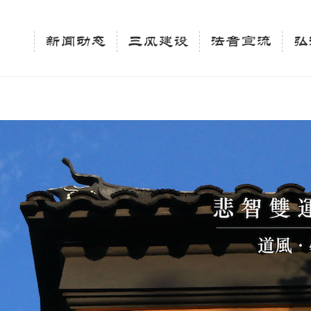
相关新闻法讯的官方平台"; $keywords = "西园寺，佛教,佛学院，法讯，心理咨询"; } elseif 
ingle_tag_title('', false); $description = tag_description(); } $keywords 
新闻动态
三风建设
法音宣流
弘