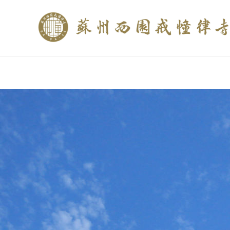
if (is_home()){ //这里描述在前******* $description = "西园寺和研究所发布
$description = category_description(); } elseif (is_tag()){ $keywords = s
trim(strip_tags($description)); ?>