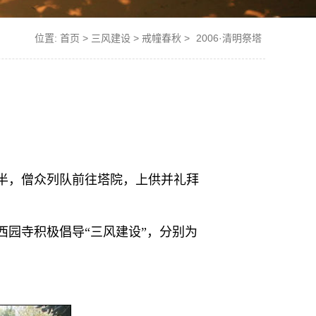
位置:
首页
>
三风建设
>
戒幢春秋
>
2006·清明祭塔
点半，僧众列队前往塔院，上供并礼拜
园寺积极倡导“三风建设”，分别为