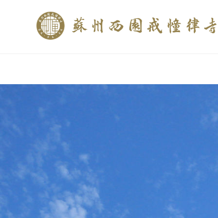
if (is_home()){ //这里描述在前******* $description = "西园寺和研究所发布
$description = category_description(); } elseif (is_tag()){ $keywords = s
trim(strip_tags($description)); ?>