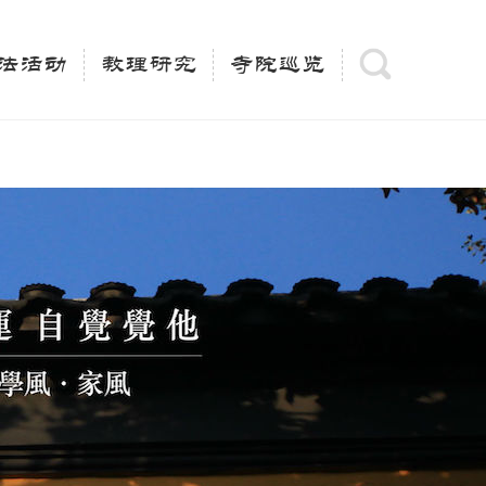
(is_category()){ $keywords = single_cat_title('', false);
= trim(strip_tags($keywords)); $description =
法活动
教理研究
寺院巡览