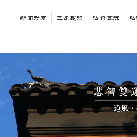
相关新闻法讯的官方平台"; $keywords = "西园寺，佛教,佛学院，法讯，心理咨询"; } elseif 
ingle_tag_title('', false); $description = tag_description(); } $keywords 
新闻动态
三风建设
法音宣流
弘