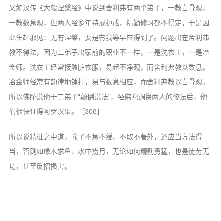
又如汉传《大般涅槃经》中说到舍利弗有两个弟子，一教白骨观，
一教数息观，但两人经多年持戒护戒、精勤修习都不得定，于是因
此生起邪见：无有涅槃，要是有我等早应得到了。问题出在舍利弗
教不得法，因为二弟子出家前的职业不一样，一是洗衣工，一是冶
金师。洗衣工经常接触脏衣服，易起不净观，而舍利弗教以数息。
冶金师经常有韵律地锤打，易与数息相应，而舍利弗教以白骨观。
所以佛陀说他于二弟子“颠倒说法”，经佛陀调换两人的修法后，他
们很快证得阿罗汉果。［308］
所以说精进之中道，除了不急不缓、不取不著外，还应当方法得
当，否则如缘木求鱼、水中捞月，无论如何精勤勇猛，也是徒劳无
功，甚至反招损害。