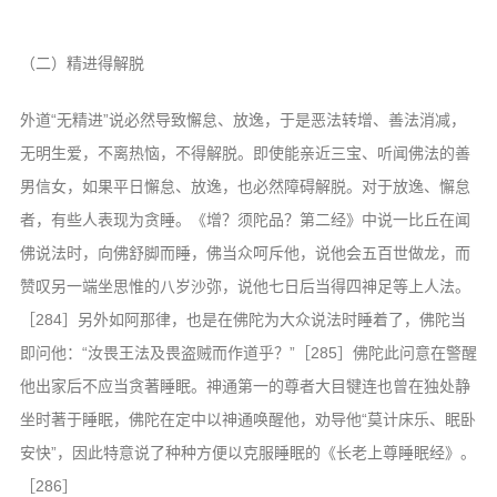
（二）精进得解脱
外道“无精进”说必然导致懈怠、放逸，于是恶法转增、善法消减，
无明生爱，不离热恼，不得解脱。即使能亲近三宝、听闻佛法的善
男信女，如果平日懈怠、放逸，也必然障碍解脱。对于放逸、懈怠
者，有些人表现为贪睡。《增？须陀品？第二经》中说一比丘在闻
佛说法时，向佛舒脚而睡，佛当众呵斥他，说他会五百世做龙，而
赞叹另一端坐思惟的八岁沙弥，说他七日后当得四神足等上人法。
［284］另外如阿那律，也是在佛陀为大众说法时睡着了，佛陀当
即问他：“汝畏王法及畏盗贼而作道乎？”［285］佛陀此问意在警醒
他出家后不应当贪著睡眠。神通第一的尊者大目犍连也曾在独处静
坐时著于睡眠，佛陀在定中以神通唤醒他，劝导他“莫计床乐、眠卧
安快”，因此特意说了种种方便以克服睡眠的《长老上尊睡眠经》。
［286］