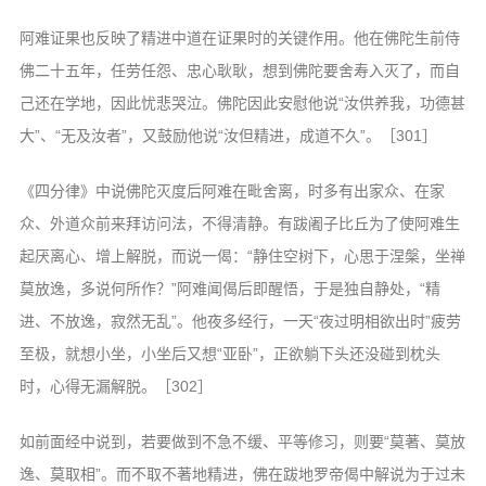
阿难证果也反映了精进中道在证果时的关键作用。他在佛陀生前侍
佛二十五年，任劳任怨、忠心耿耿，想到佛陀要舍寿入灭了，而自
己还在学地，因此忧悲哭泣。佛陀因此安慰他说“汝供养我，功德甚
大”、“无及汝者”，又鼓励他说“汝但精进，成道不久”。［301］
《四分律》中说佛陀灭度后阿难在毗舍离，时多有出家众、在家
众、外道众前来拜访问法，不得清静。有跋阇子比丘为了使阿难生
起厌离心、增上解脱，而说一偈：“静住空树下，心思于涅槃，坐禅
莫放逸，多说何所作？”阿难闻偈后即醒悟，于是独自静处，“精
进、不放逸，寂然无乱”。他夜多经行，一天“夜过明相欲出时”疲劳
至极，就想小坐，小坐后又想“亚卧”，正欲躺下头还没碰到枕头
时，心得无漏解脱。［302］
如前面经中说到，若要做到不急不缓、平等修习，则要“莫著、莫放
逸、莫取相”。而不取不著地精进，佛在跋地罗帝偈中解说为于过未