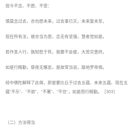
现今不念、不愿、不受：
慎莫念过去，亦勿愿未来，过去事已灭，未来复未至，
现在所有法，彼亦当为思，念无有坚强，慧者觉如是。
若作圣人行，孰知愁于死，我要不会彼，大苦灾患终。
如是行精勤，昼夜无懈怠，是故常当说，跋地罗帝偈。
经中佛陀解释了此偈，即是要比丘于过去五蕴、未来五蕴、现在五
蕴“不乐”、“不欲”、“不著”、“不住”，如是而行精勤。［303］
（二）方法得当