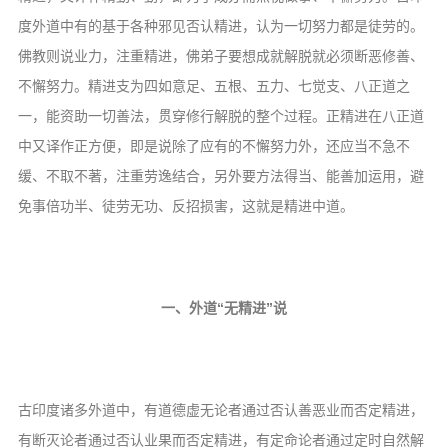
音频视频
度外道中有的基于各种邪见否认精进，认为一切努力都是徒劳的。
弘法书籍
佛教则说业力，注重精进，佛弟子要想成就解脱就必须断恶修善、
助印功德
不懈努力。精进支为四如意足、五根、五力、七觉支、八正道之
一，能资助一切善法，贯穿修行解脱的整个过程。正精进在八正道
弘法活动
中又译作正方便，即是说除了应有的不懈努力外，还应当不急不
西园法讯
缓、不取不著，注重劳逸结合，另外要方法得当、能善加运用，避
皈依斋戒
免事倍功半、徒劳无功、反招损害，这就是精进中道。
义工家园
观世音热线
菩提静修营
一、外道“无精进”说
观自在禅修营
教理研究
古印度诸多外道中，有道德虚无论者通过否认善恶业而否定精进，
学报论集
有断灭论者通过否认业果而否定精进，有定命论者通过定时自然解