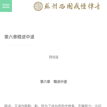
新闻动态
西园动态
法事活动
第六章精进中道
交流往来
三风建设
释恒强
寺院管理
戒幢春秋
档案管理
第六章 精进中道
道风建设
法音宣流
精进，又译作精勤、勤，即为了成办而热忱做事、不懈努力。古印