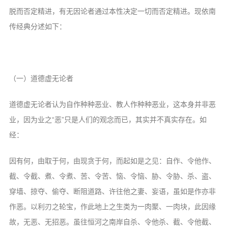
信息公告
脱而否定精进，有无因论者通过本性决定一切而否定精进。现依南
戒幢论坛
传经典分述如下：
寺院巡览
活动记录
（一）道德虚无论者
西园风光
下院风采
道德虚无论者认为自作种种恶业、教人作种种恶业，这本身并非恶
业，因为业之“恶”只是人们的观念而已，其实并不真实存在。如
搜索
经：
因有何，由取于何，由现贪于何，而起如是之见：自作、令他作、
截、令截、煮、令煮、苦、令苦、恼、令恼、胁、令胁、杀、盗、
穿墙、掠夺、偷夺、断阻道路、许往他之妻、妄语，虽如是作亦非
作恶。以利刃之轮宝，作此地上之生类为一肉聚、一肉块，此因缘
故，无恶、无招恶。虽往恒河之南岸自杀、令他杀、截、令他截、