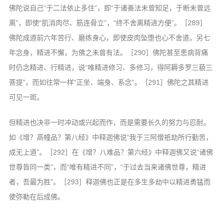
佛陀说自己“于二法依止多住”，即“于诸善法未曾知足，于断未曾远
离”，即使“肌消肉尽、筋连骨立”，“终不舍离精进方便”。［289］
佛陀成道前六年苦行、磨练身心，即使皮肉坠堕也心不舍道。另七
年念身，精进不懈，为佛之未曾有法。［290］佛陀甚至患病背痛
时仍念精进、行精进，说“唯精进修习、多修习，得阿耨多罗三藐三
菩提”，而如往常一样“正坐、端身、系念”。［291］佛陀之其精进
可见一斑。
但精进也决非一时冲动或兴起而作，而是需要长久的努力与忍耐。
如《增？高幢品？第八经》中释迦佛说“我于三阿僧祇劫所行勤苦，
成无上道”。［292］在《增？八难品？第六经》中释迦佛又说“诸佛
世尊皆同一类”，而“唯有精进不同”，“于过去当来诸佛世尊，精进
者，吾最为胜”。［293］释迦佛也正是在多生多劫中以精进勇猛而
使弥勒在后成佛。