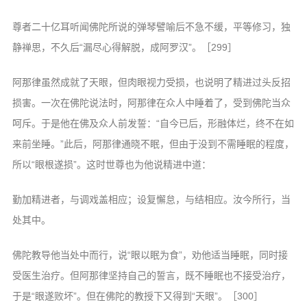
尊者二十亿耳听闻佛陀所说的弹琴譬喻后不急不缓，平等修习，独
静禅思，不久后“漏尽心得解脱，成阿罗汉”。［299］
阿那律虽然成就了天眼，但肉眼视力受损，也说明了精进过头反招
损害。一次在佛陀说法时，阿那律在众人中睡着了，受到佛陀当众
呵斥。于是他在佛及众人前发誓：“自今已后，形融体烂，终不在如
来前坐睡。”此后，阿那律通晓不眠，但由于没到不需睡眠的程度，
所以“眼根遂损”。这时世尊也为他说精进中道：
勤加精进者，与调戏盖相应；设复懈怠，与结相应。汝今所行，当
处其中。
佛陀教导他当处中而行，说“眼以眠为食”，劝他适当睡眠，同时接
受医生治疗。但阿那律坚持自己的誓言，既不睡眠也不接受治疗，
于是“眼遂败坏”。但在佛陀的教授下又得到“天眼”。［300］