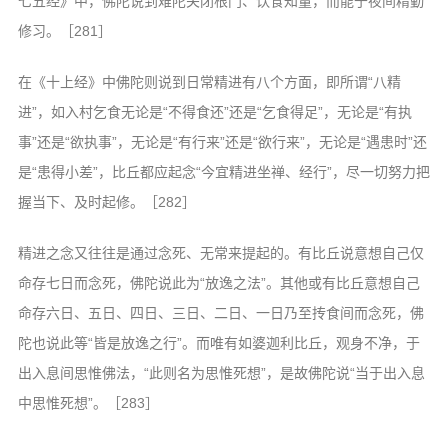
七五经》中，佛陀说到难陀关闭根门、饮食知量，而能于夜间精勤
修习。［281］
在《十上经》中佛陀则说到日常精进有八个方面，即所谓“八精
进”，如入村乞食无论是“不得食还”还是“乞食得足”，无论是“有执
事”还是“欲执事”，无论是“有行来”还是“欲行来”，无论是“遇患时”还
是“患得小差”，比丘都应起念“今宜精进坐禅、经行”，尽一切努力把
握当下、及时起修。［282］
精进之念又往往是通过念死、无常来提起的。有比丘说意想自己仅
命存七日而念死，佛陀说此为“放逸之法”。其他或有比丘意想自己
命存六日、五日、四日、三日、二日、一日乃至抟食间而念死，佛
陀也说此等“皆是放逸之行”。而唯有如婆迦利比丘，观身不净，于
出入息间思惟佛法，“此则名为思惟死想”，是故佛陀说“当于出入息
中思惟死想”。［283］