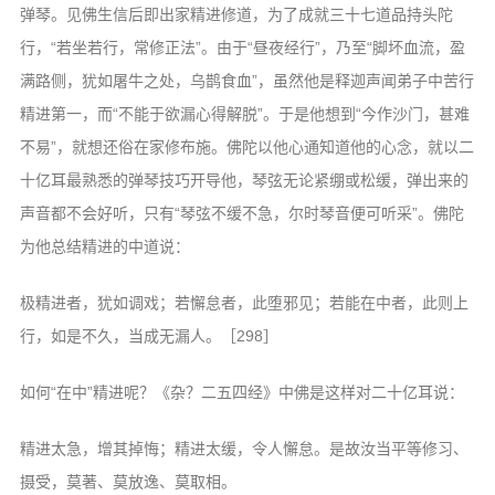
弹琴。见佛生信后即出家精进修道，为了成就三十七道品持头陀
行，“若坐若行，常修正法”。由于“昼夜经行”，乃至“脚坏血流，盈
满路侧，犹如屠牛之处，乌鹊食血”，虽然他是释迦声闻弟子中苦行
精进第一，而“不能于欲漏心得解脱”。于是他想到“今作沙门，甚难
不易”，就想还俗在家修布施。佛陀以他心通知道他的心念，就以二
十亿耳最熟悉的弹琴技巧开导他，琴弦无论紧绷或松缓，弹出来的
声音都不会好听，只有“琴弦不缓不急，尔时琴音便可听采”。佛陀
为他总结精进的中道说：
极精进者，犹如调戏；若懈怠者，此堕邪见；若能在中者，此则上
行，如是不久，当成无漏人。［298］
如何“在中”精进呢？《杂？二五四经》中佛是这样对二十亿耳说：
精进太急，增其掉悔；精进太缓，令人懈怠。是故汝当平等修习、
摄受，莫著、莫放逸、莫取相。