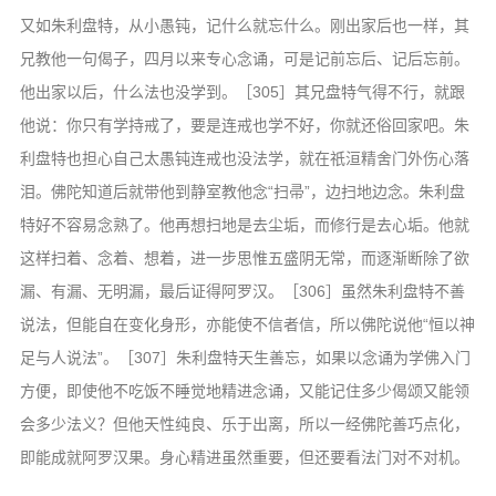
又如朱利盘特，从小愚钝，记什么就忘什么。刚出家后也一样，其
兄教他一句偈子，四月以来专心念诵，可是记前忘后、记后忘前。
他出家以后，什么法也没学到。［305］其兄盘特气得不行，就跟
他说：你只有学持戒了，要是连戒也学不好，你就还俗回家吧。朱
利盘特也担心自己太愚钝连戒也没法学，就在祇洹精舍门外伤心落
泪。佛陀知道后就带他到静室教他念“扫帚”，边扫地边念。朱利盘
特好不容易念熟了。他再想扫地是去尘垢，而修行是去心垢。他就
这样扫着、念着、想着，进一步思惟五盛阴无常，而逐渐断除了欲
漏、有漏、无明漏，最后证得阿罗汉。［306］虽然朱利盘特不善
说法，但能自在变化身形，亦能使不信者信，所以佛陀说他“恒以神
足与人说法”。［307］朱利盘特天生善忘，如果以念诵为学佛入门
方便，即使他不吃饭不睡觉地精进念诵，又能记住多少偈颂又能领
会多少法义？但他天性纯良、乐于出离，所以一经佛陀善巧点化，
即能成就阿罗汉果。身心精进虽然重要，但还要看法门对不对机。