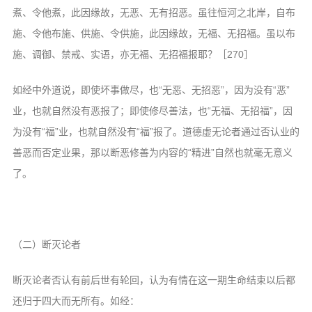
煮、令他煮，此因缘故，无恶、无有招恶。虽往恒河之北岸，自布
施、令他布施、供施、令供施，此因缘故，无福、无招福。虽以布
施、调御、禁戒、实语，亦无福、无招福报耶？［270］
如经中外道说，即使坏事做尽，也“无恶、无招恶”，因为没有“恶”
业，也就自然没有恶报了；即使修尽善法，也“无福、无招福”，因
为没有“福”业，也就自然没有“福”报了。道德虚无论者通过否认业的
善恶而否定业果，那以断恶修善为内容的“精进”自然也就毫无意义
了。
（二）断灭论者
断灭论者否认有前后世有轮回，认为有情在这一期生命结束以后都
还归于四大而无所有。如经：