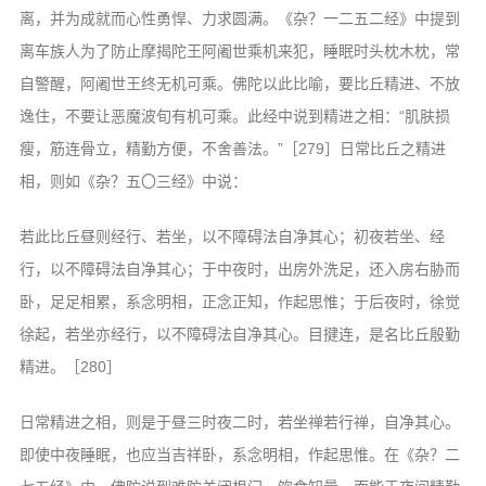
离，并为成就而心性勇悍、力求圆满。《杂？一二五二经》中提到
离车族人为了防止摩揭陀王阿阇世乘机来犯，睡眠时头枕木枕，常
自警醒，阿阇世王终无机可乘。佛陀以此比喻，要比丘精进、不放
逸住，不要让恶魔波旬有机可乘。此经中说到精进之相：“肌肤损
瘦，筋连骨立，精勤方便，不舍善法。”［279］日常比丘之精进
相，则如《杂？五〇三经》中说：
若此比丘昼则经行、若坐，以不障碍法自净其心；初夜若坐、经
行，以不障碍法自净其心；于中夜时，出房外洗足，还入房右胁而
卧，足足相累，系念明相，正念正知，作起思惟；于后夜时，徐觉
徐起，若坐亦经行，以不障碍法自净其心。目揵连，是名比丘殷勤
精进。［280］
日常精进之相，则是于昼三时夜二时，若坐禅若行禅，自净其心。
即使中夜睡眠，也应当吉祥卧，系念明相，作起思惟。在《杂？二