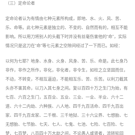
（三）定命论者
定命论者认为有情由七种元素所构成，即地、水、火、风、苦、
乐、命等。此七种元素是独立的、不变的、自然而有的，相互不能
影响。所以用刀将别人的头截下时并没有丝毫伤害他的“命”，实际
情况只是这刀在“命”等七元素之空隙间经过了一下而已。如经：
以何为七耶？地身、水身、火身、风身、苦、乐、命是。此七身乃
非作，非作之所作，非化，非化者，非令生，如柱之立坚固而住，
不动，不转变，不相互逼迫，不能相互乐、苦、乐苦。以利刀截其
头亦不害其命，以刀入其七身之间。复以百四十万之生门为始，有
七百、六百之生门，五百业、五业、三业、一业、半业、六十二
道、六十二内劫、六种族、八人地、四千九百活命、四千九百出
家、四千九百龙家、二千根、三千地狱、三十六尘界、七想胎、七
无想胎、七节胎、七天、七人、七鬼、七池、七险、七百险、七
梦、七百梦、八百四十万大劫之间，不论愚人或贤者，流转轮回