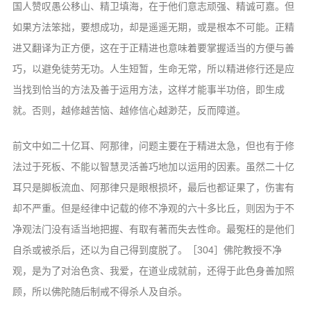
国人赞叹愚公移山、精卫填海，在于他们意志顽强、精诚可嘉。但
如果方法笨拙，要想成功，却是遥遥无期，或是根本不可能。正精
进又翻译为正方便，这在于正精进也意味着要掌握适当的方便与善
巧，以避免徒劳无功。人生短暂，生命无常，所以精进修行还是应
当找到恰当的方法及善于运用方法，这样才能事半功倍，即生成
就。否则，越修越苦恼、越修信心越渺茫，反而障道。
前文中如二十亿耳、阿那律，问题主要在于精进太急，但也有于修
法过于死板、不能以智慧灵活善巧地加以运用的因素。虽然二十亿
耳只是脚板流血、阿那律只是眼根损坏，最后也都证果了，伤害有
却不严重。但是经律中记载的修不净观的六十多比丘，则因为于不
净观法门没有适当地把握、有取有著而失去性命。最冤枉的是他们
自杀或被杀后，还以为自己得到度脱了。［304］佛陀教授不净
观，是为了对治色贪、我爱，在道业成就前，还得于此色身善加照
顾，所以佛陀随后制戒不得杀人及自杀。