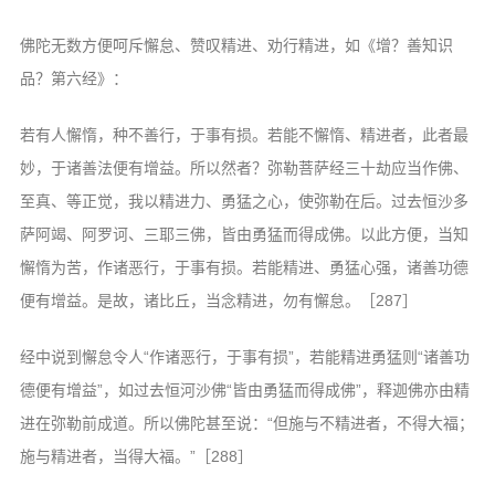
佛陀无数方便呵斥懈怠、赞叹精进、劝行精进，如《增？善知识
品？第六经》：
若有人懈惰，种不善行，于事有损。若能不懈惰、精进者，此者最
妙，于诸善法便有增益。所以然者？弥勒菩萨经三十劫应当作佛、
至真、等正觉，我以精进力、勇猛之心，使弥勒在后。过去恒沙多
萨阿竭、阿罗诃、三耶三佛，皆由勇猛而得成佛。以此方便，当知
懈惰为苦，作诸恶行，于事有损。若能精进、勇猛心强，诸善功德
便有增益。是故，诸比丘，当念精进，勿有懈怠。［287］
经中说到懈怠令人“作诸恶行，于事有损”，若能精进勇猛则“诸善功
德便有增益”，如过去恒河沙佛“皆由勇猛而得成佛”，释迦佛亦由精
进在弥勒前成道。所以佛陀甚至说：“但施与不精进者，不得大福；
施与精进者，当得大福。”［288］