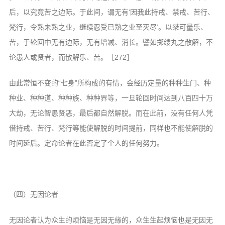
后，以究竟苦之边际。于此间，谓无有‘因我此持戒、禁戒、苦行、
梵行，令熟未熟之业，继续忍受已熟之业至灭尽’。以桀可量乐、
苦，于轮回中无有边际，无有增减、消长。譬如掷缕丸之散解，不
论愚人或贤者，而散解乐、苦。［272］
由此常恒不变的“七身”所构成的有情，会经历定量的种种生门、种
种业、种种道、种种族、种种界等，一旦轮回时间达到八百四十万
大劫，无论智愚贤恶，最后都自然解脱。而在此前，没有任何人凭
借持戒、苦行、梵行等能使解脱的时间提前，同样也不能使解脱的
时间延后。定命论者在此否定了个人的任何努力。
（四）无因论者
无因论者认为众生的烦恼是无因无缘的，众生生起烦恼也是无因无