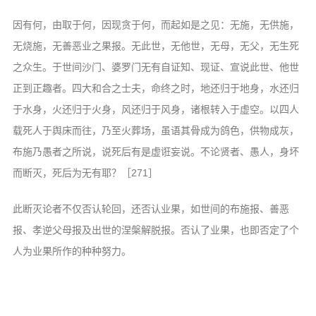
因有何，由取于何，因现贪于何，而起如是之见：无施，无供施，
无烧施，无善恶业之果报。无此世，无他世，无母，无父，无生死
之众生。于世间沙门、婆罗门无有自证知、现证、宣说此世、他世
正到正趣者。四大和合之士夫，命终之时，地还归于地身，水还归
于水身，火还归于火身，风还归于风身，诸根转入于虚空。以四人
载死人于舆床而往，乃至火葬场，虽语其骨成为鸽色，供物成灰，
布施乃愚者之所说，说死后有是虚诳妄说。不论贤者、愚人，身坏
而断灭，死后为无有耶？［271］
此断灭论者不仅否认轮回，还否认业果，如世间的布施报、善恶
报、孝逆父母报及出世的涅槃解脱报。否认了业果，也即否定了个
人为业果所作的种种努力。