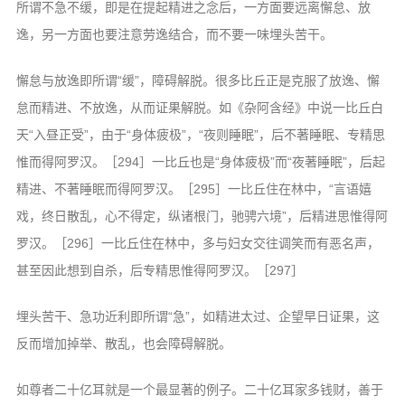
所谓不急不缓，即是在提起精进之念后，一方面要远离懈怠、放
逸，另一方面也要注意劳逸结合，而不要一味埋头苦干。
懈怠与放逸即所谓“缓”，障碍解脱。很多比丘正是克服了放逸、懈
怠而精进、不放逸，从而证果解脱。如《杂阿含经》中说一比丘白
天“入昼正受”，由于“身体疲极”，“夜则睡眠”，后不著睡眠、专精思
惟而得阿罗汉。［294］一比丘也是“身体疲极”而“夜著睡眠”，后起
精进、不著睡眠而得阿罗汉。［295］一比丘住在林中，“言语嬉
戏，终日散乱，心不得定，纵诸根门，驰骋六境”，后精进思惟得阿
罗汉。［296］一比丘住在林中，多与妇女交往调笑而有恶名声，
甚至因此想到自杀，后专精思惟得阿罗汉。［297］
埋头苦干、急功近利即所谓“急”，如精进太过、企望早日证果，这
反而增加掉举、散乱，也会障碍解脱。
如尊者二十亿耳就是一个最显著的例子。二十亿耳家多钱财，善于