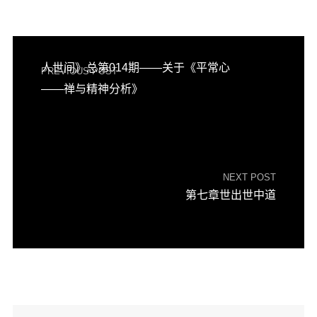
人世间》总第014期——关于《平常心
PREVIOUS POST
——禅与精神分析》
NEXT POST
第七章世出世中道