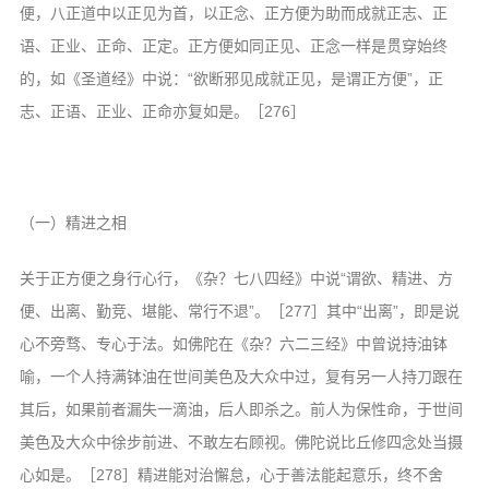
便，八正道中以正见为首，以正念、正方便为助而成就正志、正
语、正业、正命、正定。正方便如同正见、正念一样是贯穿始终
的，如《圣道经》中说：“欲断邪见成就正见，是谓正方便”，正
志、正语、正业、正命亦复如是。［276］
（一）精进之相
关于正方便之身行心行，《杂？七八四经》中说“谓欲、精进、方
便、出离、勤竞、堪能、常行不退”。［277］其中“出离”，即是说
心不旁骛、专心于法。如佛陀在《杂？六二三经》中曾说持油钵
喻，一个人持满钵油在世间美色及大众中过，复有另一人持刀跟在
其后，如果前者漏失一滴油，后人即杀之。前人为保性命，于世间
美色及大众中徐步前进、不敢左右顾视。佛陀说比丘修四念处当摄
心如是。［278］精进能对治懈怠，心于善法能起意乐，终不舍