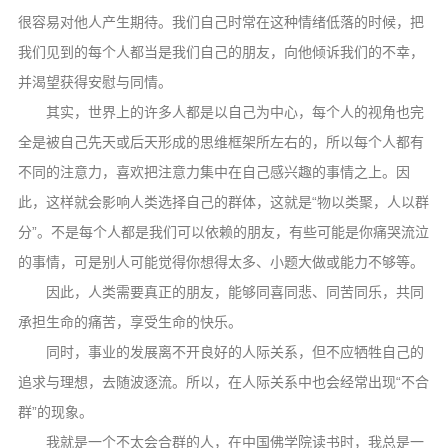
音频视频
很容易对他人产生期待。我们自己时常在这种情绪低落的时候，把
弘法书籍
我们见到的每个人都当是我们自己的朋友，向他倾诉我们的不幸，
助印功德
并渴望获得安慰与同情。
其实，世界上的许多人都是以自己为中心，每个人的视角也完
弘法活动
全是被自己先天或后天形成的思维框架所左右的，所以每个人都有
西园法讯
不同的注意力，喜欢把注意力集中在自己感兴趣的事情之上。因
皈依斋戒
此，这样就会影响人类选择自己的群体，这就是“物以类聚，人以群
义工家园
分”。不是每个人都是我们可以依赖的朋友，有些可能是你痛哭流泣
的事情，可是别人可能觉得你想得太多、小题大做或能力不够等。
观世音热线
因此，人类需要真正的朋友，能够同喜同悲、同苦同乐，共同
菩提静修营
承担生命的痛苦，享受生命的快乐。
观自在禅修营
同时，事业的发展离不开良好的人际关系，但不应牺牲自己的
教理研究
追求与理想，去随波逐流。所以，在人际关系中也会经常出现“不合
群”的现象。
学报论集
我就是一个不太会合群的人，在中国佛学院读书时，我总是一