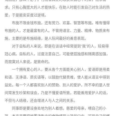
求。只有心胸宽大的人才能快乐，在助人时能引发自己对生活的热
爱，于是能安妥度过逆境。
布施不限金钱布施，还有劳力、欢喜、智慧等布施。唯有懂得
布施的人，才是最富有的人。不管用语言、力量、精神、物质来布
施，主要的是布施结缘，是人际间最好的善意表现。
对于自私的人来说，即是在谈话中经常提到“我”的人，较易得
冠心病。自私的人，过度注意自己，可能使孤独感和隔离感加强，
而寂寞对人来说，是致命的。
一个拥有爱心的人，要从各个方面能关心别人，爱语即是用柔
和语、无诤语、质实语等，以鼓励代替责难，使人能从语言中得到
益处。每一个人都喜欢别人的赞助、别人的爱护，所不幸的是人世
间常发生吵架和误会，乃是不懂爱语所致，若能善用爱护人的话，
不但与人结缘，还会增进人与人之间的关系。
同事即是要设身处地为别人着想。慈爱的母亲，喂自己的小