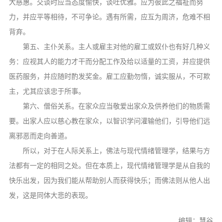
大慈惠。交谈时应当态度愉快，谈吐优雅。应为彼此之福祉而努
力，并应平等相待，不可争论。遇有所需，应互为周济，危难不相
背弃。
第五、主仆关系。主人或雇主对他的雇工或奴仆也有好几种义
务：应视其人的能力才干而分配工作及给以适量的工资，并应提供
医药服务，并应随时酌发奖金。雇工应勤勿惰，诚实服从，不可欺
主，尤其应该忠于所事。
第六、僧俗关系。在家众应当敬爱出家众及供养他们的物质需
要。出家人应以慈心教在家众，以智识学问灌输他们，引导他们远
离邪恶而走向善道。
所以，对于在人际关系上，佛法与现代情绪管理学，结果与方
法都有一定的相同之处。但在本质上，现代情绪管理学是从自我的
快乐出发，因为我们能从帮助别人而获得快乐；而佛法则从他人出
发，这是同体大悲的表现。
编辑：慧谷