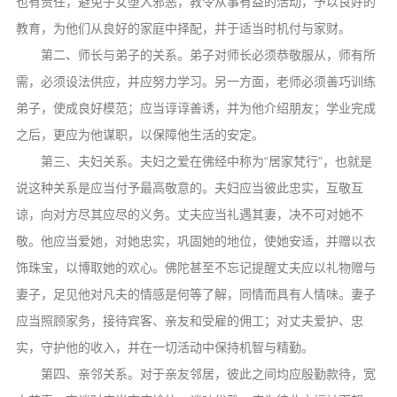
也有责任，避免子女堕入邪恶，教令从事有益的活动，予以良好的
教育，为他们从良好的家庭中择配，并于适当时机付与家财。
第二、师长与弟子的关系。弟子对师长必须恭敬服从，师有所
需，必须设法供应，并应努力学习。另一方面，老师必须善巧训练
弟子，使成良好模范；应当谆谆善诱，并为他介绍朋友；学业完成
之后，更应为他谋职，以保障他生活的安定。
第三、夫妇关系。夫妇之爱在佛经中称为“居家梵行”，也就是
说这种关系是应当付予最高敬意的。夫妇应当彼此忠实，互敬互
谅，向对方尽其应尽的义务。丈夫应当礼遇其妻，决不可对她不
敬。他应当爱她，对她忠实，巩固她的地位，使她安适，并赠以衣
饰珠宝，以博取她的欢心。佛陀甚至不忘记提醒丈夫应以礼物赠与
妻子，足见他对凡夫的情感是何等了解，同情而具有人情味。妻子
应当照顾家务，接待宾客、亲友和受雇的佣工；对丈夫爱护、忠
实，守护他的收入，并在一切活动中保持机智与精勤。
第四、亲邻关系。对于亲友邻居，彼此之间均应殷勤款待，宽