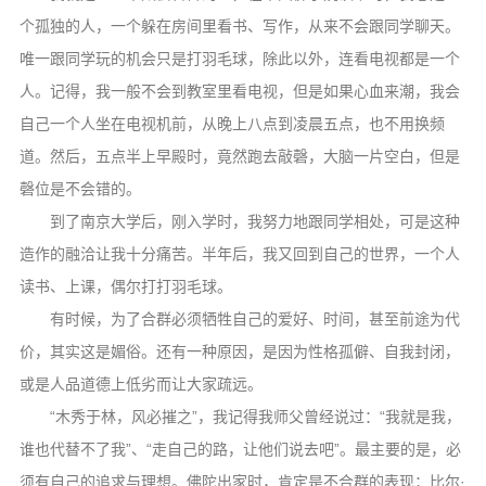
信息公告
个孤独的人，一个躲在房间里看书、写作，从来不会跟同学聊天。
戒幢论坛
唯一跟同学玩的机会只是打羽毛球，除此以外，连看电视都是一个
人。记得，我一般不会到教室里看电视，但是如果心血来潮，我会
寺院巡览
自己一个人坐在电视机前，从晚上八点到凌晨五点，也不用换频
活动记录
道。然后，五点半上早殿时，竟然跑去敲磬，大脑一片空白，但是
西园风光
磬位是不会错的。
下院风采
到了南京大学后，刚入学时，我努力地跟同学相处，可是这种
造作的融洽让我十分痛苦。半年后，我又回到自己的世界，一个人
搜索
读书、上课，偶尔打打羽毛球。
有时候，为了合群必须牺牲自己的爱好、时间，甚至前途为代
价，其实这是媚俗。还有一种原因，是因为性格孤僻、自我封闭，
或是人品道德上低劣而让大家疏远。
“木秀于林，风必摧之”，我记得我师父曾经说过：“我就是我，
谁也代替不了我”、“走自己的路，让他们说去吧”。最主要的是，必
须有自己的追求与理想。佛陀出家时，肯定是不合群的表现；比尔·