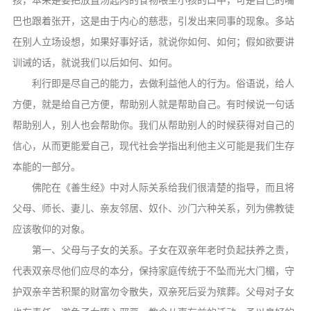
孩，本来是要把放置汤匙内的食物喂至小孩的口中，可是自己的嘴
巴也跟着张开，这是由于内心的慈悲，引发出来同事的现象。多站
在别人立场设想，如果好事好话，就说你如何、如何；假如欲要讲
训诫的话，就说我们以后如何、如何。
利行即是尽自己的能力，去做利益他人的行为。俗语说，给人
方便，就是给自己方便，帮助别人就是帮助自己。有时候说一句话
帮助别人，别人也会帮助你。我们从帮助别人的时候获得对自己的
信心，从而更能爱自己，现代社会学指出利他主义可能是我们生存
本能的一部分。
佛陀在《善生经》中对人际关系给我们很清楚的指导，而且将
父母、师长、妻儿、亲友邻居、奴仆、沙门六种关系，列为佛教徒
应该敬仰的对象。
第一、父母与子女的关系。子女在双亲年老时负起扶养之责，
代表双亲尽他们应尽的本分，保持家庭传统于不坠而光大门楣，守
护双亲辛苦积聚的财富勿令散失，双亲死后妥为殡葬。父母对子女