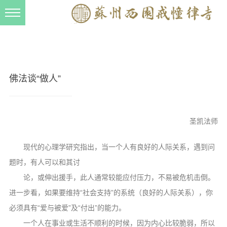
新闻动态
西园动态
法事活动
佛法谈“做人”
交流往来
三风建设
圣凯法师
寺院管理
现代的心理学研究指出，当一个人有良好的人际关系，遇到问
戒幢春秋
题时，有人可以和其讨
档案管理
论，或伸出援手，此人通常较能应付压力，不易被危机击倒。
道风建设
进一步看，如果要维持“社会支持”的系统（良好的人际关系），你
必须具有“爱与被爱”及“付出”的能力。
法音宣流
一个人在事业或生活不顺利的时候，因为内心比较脆弱，所以