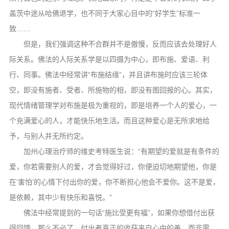
盖茨中途从哈佛退学，也不同于大家心目中的“好学生”标准一
致……
但是，我们强调这种不合群并不是傲慢，反而应该去处理好人
际关系。佛法的人际关系学是以四摄为中心，即布施、爱语、利
行、同事。佛法中经常讲“布施结缘”，并且讲布施时应该三轮体
空，即没有施者、受者、所施物的相，即没有图回报的心。其实，
现代情绪管理学对布施是极为重视的，即是培养一个人的爱心，一
个充满爱心的人，才能快乐地生活。而且这种爱心是无所求地给
予，与别人并无所约定。
加州心理治疗师的维史考特医生说：“有期望的爱就是有条件的
爱，你若需要别人的爱，才会觉得好过，你便迫切地期望他，你是
在‘害怕’的心情下付出你的爱，你不断担心他会不爱你。这不是爱，
是依赖，其中少有快乐和喜悦。”
佛法中经常提到的一句话“施比受更有福”，如果你想借付出获
得回馈，那么不必了。付出者真正的收获来自心中的善，而非需