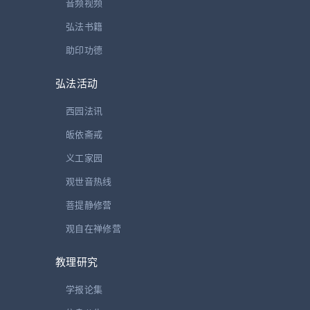
音频视频
西园选贤，僧中拔擢。
弘法书籍
住持戒幢，克勤克俭，
助印功德
既任会长，不骄不谄。
大跃进时，抢救文物，
弘法活动
文革期间，护经护佛。
西园法讯
五百罗汉，未遭损失，
皈依斋戒
佛教史中，可书一笔。
义工家园
本篇为茗山法师悼念明开大和尚圆寂（1994）泼墨题书之作。
观世音热线
茗山法师，当代高僧。现任中国佛教协会副会长、江苏省佛教协会
菩提静修营
会长、镇江焦山定慧寺住持。与明开法师同道相知。其书法知名海
观自在禅修营
内外。于2001年5月圆寂。
教理研究
二
学报论集
德长年高闻道安详西去