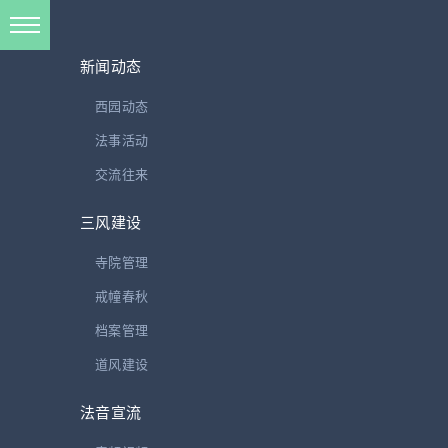
新闻动态
西园动态
法事活动
楹联颂赞书法幢
交流往来
三风建设
一
寺院管理
明开法师颂
戒幢春秋
一识明公，正知正见，
档案管理
律已以严，与人为善。
道风建设
年少出家，诸方参学，
阅藏习禅，转迷为觉。
法音宣流
弘法利生，清化五浊，