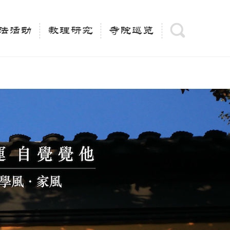
(is_category()){ $keywords = single_cat_title('', false);
= trim(strip_tags($keywords)); $description =
法活动
教理研究
寺院巡览