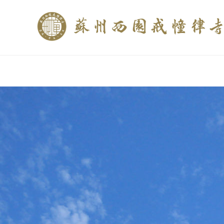
if (is_home()){ //这里描述在前******* $description = "西园寺和研究所发布
$description = category_description(); } elseif (is_tag()){ $keywords = s
trim(strip_tags($description)); ?>