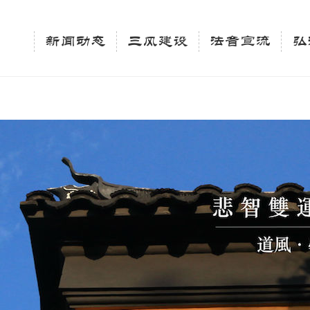
相关新闻法讯的官方平台"; $keywords = "西园寺，佛教,佛学院，法讯，心理咨询"; } elseif 
ingle_tag_title('', false); $description = tag_description(); } $keywords 
新闻动态
三风建设
法音宣流
弘