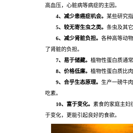
高血压，心脏病等病症的主因。
4、减少患癌症机会。
某些研究
5、较无寄生虫之类。
条虫及其
6、减少肾脏负担。
各种高等动
了肾脏的负担。
7、易于储藏。
植物性蛋白质通
8、价格低廉。
植物性蛋白质比
9、合乎生态原理。
生产一磅牛
吃素。
10、富于变化。
素食的家庭主妇
于变化，更能引起良好的食欲。