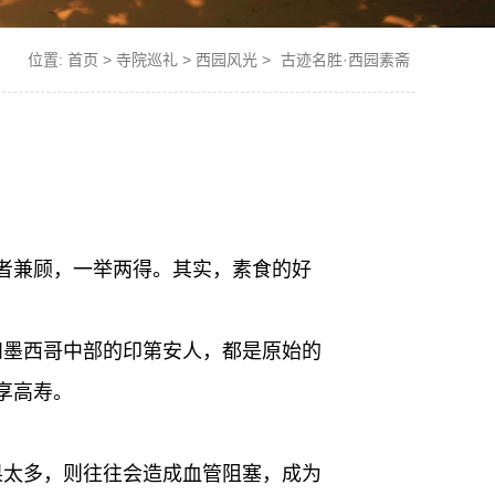
位置:
首页
>
寺院巡礼
>
西园风光
>
古迹名胜·西园素斋
者兼顾，一举两得。其实，素食的好
和墨西哥中部的印第安人，都是原始的
享高寿。
果太多，则往往会造成血管阻塞，成为