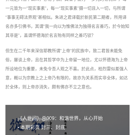
信息公告
一元皆为一“现实事素”，每一“现实事素”摄一切且入一切，与所谓
戒幢论坛
“事事无碍法界观”甚相似。朱进之君译载於新民第二期者，所用译
寺院巡览
名亦多引佛书，其谓“我一向以为惟佛法为独得名言善巧，於今始知
其非是”，盖谓怀德海於名言殆有同样之善巧欤？
活动记录
西园风光
但生在二千年来深信耶教所谓“上帝”的民族中，致二君皆未能免
下院风采
俗，屡谈上帝，且在其哲学中为上帝留一地位，尤以怀德海为上帝
所设地位为重要，未免令吾人观之不喜。於此点，柏烈雷似差强人
搜索
意，概以为宗教上之上帝乃有限的，故亦为关系而实非全体，如达
於全体，则上帝亦消失，颇有佛亦不立之意也。
《人世间》总009：和谐世界，从心开始
PREVIOUS POST
• 本期彩页 封三、封底