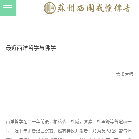
新闻动态
西园动态
法事活动
最近西洋哲学与佛学
交流往来
三风建设
太虚大师
寺院管理
戒幢春秋
档案管理
道风建设
西洋哲学在二十年前後，柏格森、杜威，罗素、杜里舒等曾喧赫一
法音宣流
时，近十年则皆退归沉寂。然有特殊开发者，乃为英人柏烈雷与怀