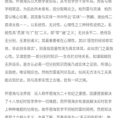
德海。怀德海先以大数学家知名，其专哲学亦十余年耳。而各与佛
音频视频
学相密迩，为前此所未曾有，因分取略论之。柏烈雷与宗通 柏烈
弘法书籍
雷以唯心论著，其现象与实体一书中所云“实体”──贺麟、谢幼伟二
助印功德
君译太极－－，以系统性、无对性，心理性之三种特性说明之。系
弘法活动
统性具“贯澈”与“广包”二义，即“常”“遍”之义；无对含不二、绝待及
无分别、无差别诸义；其最重要者在心理性，其曰“感觉的经验即实
西园法讯
体，非此则非真实”，则直指现量性境为真实体耳，此似宗门之直指
皈依斋戒
心性。又谓思想──即分别的知识──生存於对待关系，如谋超越则
义工家园
无异自杀，是亦认必离一切分别知识而後乃成实体之证验，所谓心
观世音热线
言路绝，唯证相应也。然柏烈雷虽列论及此，似尚无方法与工夫真
菩提静修营
能达到於此，则与其参实悟之古锥，犹有一间之隔。
观自在禅修营
怀德海与法界观 近人称怀德海为二十世纪之康德，因康德曾解决
教理研究
了十八世纪时哲学界中一切难题，而怀德海亦有澈底解决近时哲学
上种种难题的功用也。故怀德海哲学不同柏烈雷的简明，然若知法
学报论集
界观之六相十玄义，亦易了解。其看宇宙为一“多元的有机体”，每