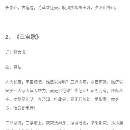
音频视频
长亭外，古道边，芳草碧连天。晚风拂柳笛声残，夕阳山外山。
弘法书籍
助印功德
弘法活动
2、《三宝歌》
西园法讯
词：释太虚
皈依斋戒
义工家园
曲：释弘一
观世音热线
人天长夜，宇宙黯暗，谁启以光明？三界火宅，众苦煎逼，谁济以
菩提静修营
安宁？大悲大智大雄力，南无佛佗耶！佛佗耶！昭朗万有，任席众
观自在禅修营
生，功德莫能明。今乃知，唯此是，真正归依处。尽形寿，献身
命，信受勤奉行！
教理研究
学报论集
二谛总持，三学增上，恢恢法界身；净得既圆，染患斯寂，荡荡涅