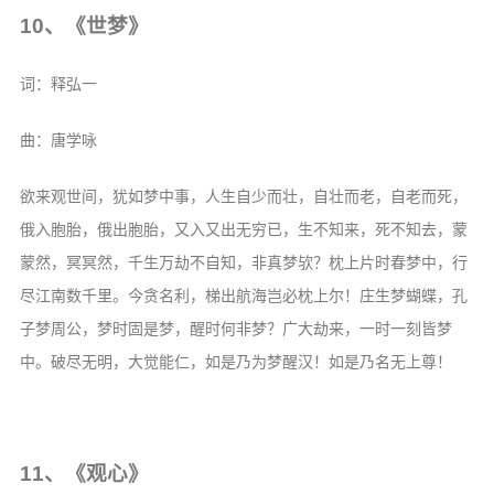
10、《世梦》
词：释弘一
曲：唐学咏
欲来观世间，犹如梦中事，人生自少而壮，自壮而老，自老而死，
俄入胞胎，俄出胞胎，又入又出无穷已，生不知来，死不知去，蒙
蒙然，冥冥然，千生万劫不自知，非真梦欤？枕上片时春梦中，行
尽江南数千里。今贪名利，梯出航海岂必枕上尔！庄生梦蝴蝶，孔
子梦周公，梦时固是梦，醒时何非梦？广大劫来，一时一刻皆梦
中。破尽无明，大觉能仁，如是乃为梦醒汉！如是乃名无上尊！
11、《观心》