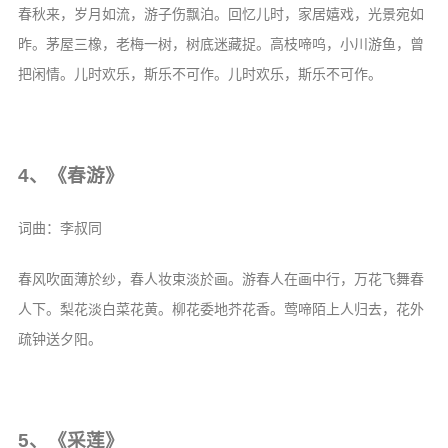
春秋来，岁月如流，游子伤飘泊。回忆儿时，家居嬉戏，光景宛如
昨。茅屋三橡，老梅一树，树底迷藏捉。高枝啼呜，小川游鱼，曾
把闲情。儿时欢乐，斯乐不可作。儿时欢乐，斯乐不可作。
4、《春游》
词曲：李叔同
春风吹面薄於纱，春人妆束淡於画。游春人在画中行，万花飞舞春
人下。梨花淡白菜花黄。柳花委地芥花香。莺啼陌上人归去，花外
疏钟送夕阳。
5、《采莲》