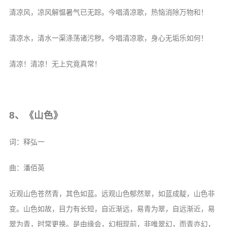
清凉风，凉风解愠暑气已无踪。今唱清凉歌，热恼消除万物和！
清凉水，清水一渠涤荡诸污秽。今唱清凉歌，身心无垢乐如何！
清凉！清凉！无上究竟真常！
8、《山色》
词：释弘一
曲：潘佰英
近观山色苍然青，其色如蓝。远观山色郁然翠，如蓝成靛，山色非
变。山色如故，目力有长短，自近渐远，易青为翠，自远渐近，易
翠为青，时常更换。是由缘会，幻相现前，非唯翠幻，而青亦幻，