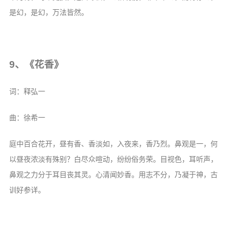
是幻，是幻，万法皆然。
9、《花香》
词：释弘一
曲：徐希一
庭中百合花开，昼有香、香淡如，入夜来，香乃烈。鼻观是一，何
以昼夜浓淡有殊别？白尽众喧动，纷纷俗务荣。目视色，耳听声，
鼻观之力分于耳目丧其灵。心清闻妙香。用志不分，乃凝于神，古
训好参详。