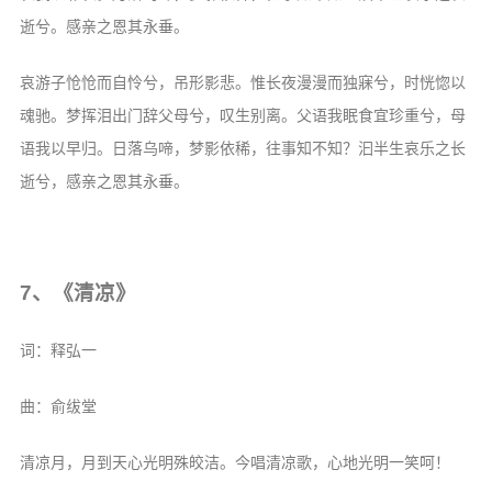
逝兮。感亲之恩其永垂。
哀游子怆怆而自怜兮，吊形影悲。惟长夜漫漫而独寐兮，时恍惚以
魂驰。梦挥泪出门辞父母兮，叹生别离。父语我眠食宜珍重兮，母
语我以早归。日落乌啼，梦影依稀，往事知不知？汩半生哀乐之长
逝兮，感亲之恩其永垂。
7、《清凉》
词：释弘一
曲：俞绂堂
清凉月，月到天心光明殊皎洁。今唱清凉歌，心地光明一笑呵！