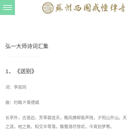
新闻动态
西园动态
法事活动
弘一大师诗词汇集
交流往来
三风建设
1、《送别》
寺院管理
词：李叔同
戒幢春秋
档案管理
曲：约翰.P.奥德威
道风建设
长亭外，古道边，芳草碧连天，晚风拂柳笛声残，夕阳山外山。天
法音宣流
之涯，地之角，知交半零落。飘蜀酒尽馀欢，今宵别梦寒。