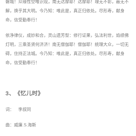
信息公告
磐城！众缘性空唯识现，南无达摩耶！达摩耶！理无不彰，蔽无不
解，焕乎其大明。今乃知：唯此是，真正归依处。尽形寿，献身
戒幢论坛
命，信受勤奉行！
寺院巡览
依净律仪，成妙和合，灵山遗芳型：修行证果，弘法利世，焰绩佛
活动记录
灯明，三乘圣贤何济济！南无僧伽耶！僧伽耶！统理大众，一切无
西园风光
碍，住持正法城。今乃知：唯此是，真正归依处。尽形寿，献身
下院风采
命，信受勤奉行！
搜索
3、《忆儿时》
词： 李叔同
曲：威廉.S.海斯