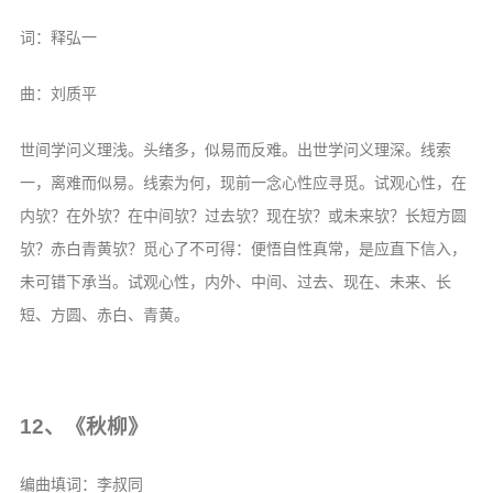
词：释弘一
曲：刘质平
世间学问义理浅。头绪多，似易而反难。出世学问义理深。线索
一，离难而似易。线索为何，现前一念心性应寻觅。试观心性，在
内欤？在外欤？在中间欤？过去欤？现在欤？或未来欤？长短方圆
欤？赤白青黄欤？觅心了不可得：便悟自性真常，是应直下信入，
未可错下承当。试观心性，内外、中间、过去、现在、未来、长
短、方圆、赤白、青黄。
12、《秋柳》
编曲填词：李叔同