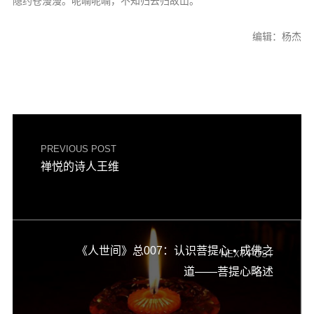
隐约苍漫漫。呢喃呢喃，不知归去归故山。
编辑：杨杰
PREVIOUS POST
禅悦的诗人王维
《人世间》总007：认识菩提心 • 成佛之
NEXT POST
道——菩提心略述