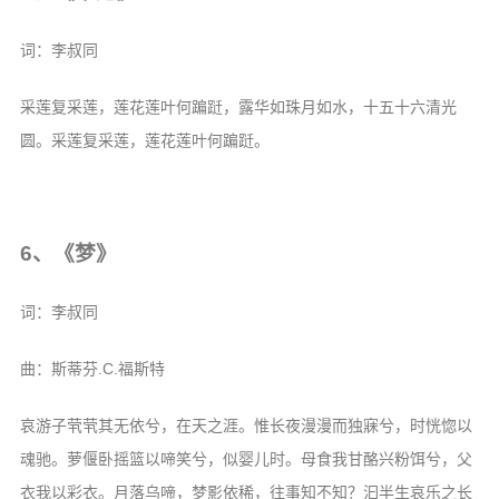
词：李叔同
采莲复采莲，莲花莲叶何蹁跹，露华如珠月如水，十五十六清光
圆。采莲复采莲，莲花莲叶何蹁跹。
6、《梦》
词：李叔同
曲：斯蒂芬.C.福斯特
哀游子茕茕其无依兮，在天之涯。惟长夜漫漫而独寐兮，时恍惚以
魂驰。萝偃卧摇篮以啼笑兮，似婴儿时。母食我甘酪兴粉饵兮，父
衣我以彩衣。月落乌啼，梦影依稀，往事知不知？汩半生哀乐之长