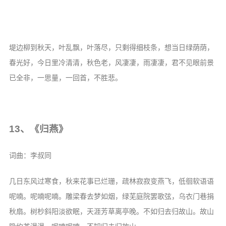
堤边柳到秋天，叶乱飘，叶落尽，只剩得细枝条，想当日绿荫荫，
春光好，今日里冷清清，秋色老，风凄凄，雨凄凄，君不见眼前景
已全非，一思量，一回首，不胜悲。
13、《归燕》
词曲：李叔同
几日东风过寒食，秋来花事已烂珊，疏林寂寂变燕飞，低徊软语语
呢喃。呢喃呢喃。雕梁春去梦如烟，绿芜庭院罢歌弦，乌衣门巷捐
秋扇。树杪斜阳淡欲眠，天涯芳草离亭晚。不如归去归故山。故山