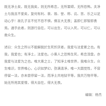
既无凈土矣，既无我矣，则无所希恋，无所罣碍，无所恐怖。夫凈
土与我且不爱矣，复何有利、衰、毁、誉、称、讥、苦、乐之以足
动心乎！故孔子言不忧不恐不惧，佛言大无畏；盖即仁即智即勇
焉。通乎此者，则游行自在，可以出生，可以入死，可以仁，可以
救众生。
述曰：众生之所以不能解脱於生死忻厌者，我爱与法爱累之也。有
我，我爱也；有凈土，法爱也。小乘人之恐怖生死，希恋涅盘，亦
我爱与法爱为之也。唯大乘之士，了知凈土唯世界，我唯众生，众
生唯识，世界唯心，心识如梦幻，弥满清凈，唯一大圆觉性，不容
停留一法，亦未尝停留一法，而凈土共地狱平等，我共万物平等，
始无所用其爱憎，得大自在，得大无畏。
编辑：杨杰