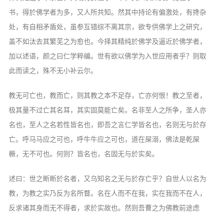
音频视频
书，得於佛学者为多，又人所共知。然其中持论有偏激处，有搀杂
弘法书籍
处，有自相矛盾处，虽参互错综不离其宗，欲专供佛学上之研究，
助印功德
盖不如汰去其繁芜之为愈也。今择其精纯於佛学及逼近於佛学者，
加以述语，颜之曰仁学粹编。世有欲以佛学为入世应用者乎？则取
弘法活动
此而读之，殊不无小补云尔。
西园法讯
皈依斋戒
教无可亡也，教而亡，则其教之本不足存，亡亦何恨！教之至者，
极其量不过亡其名耳，其实固莫能亡矣。名非至人之所争，圣人亦
义工家园
名也，至人之名若性皆名也，即吾之言仁学皆名也，名则无与於存
观世音热线
亡。呼马马应之可也，呼牛牛应之可也，道在屎溺，佛法是乾屎
菩提静修营
橛，无不可也。何则？皆名也，名固无与於实矣。
观自在禅修营
述曰：世之断断於名者，又乌知名之无与於存亡乎？自世人以名为
教理研究
教，为教之实乃反为名所瞀。名在人而不在我，实在我而不在人，
学报论集
反求诸其身而无不得者，求於实故也。然则吾曹之为佛教前途虑