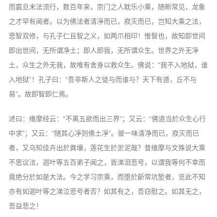
而震旦末法流行，数百年来，宗门之人耽乐小乘，随断常见，龙象
之才罕有闻者。以为佛法者清凈而已，寂灭而已，岂知大乘之法，
悲智双修，与孔子仁且智之义，如两爪相印！惟智也，故知即世间
即出世间，无所谓净土；即人即我，无所谓众生。世界之外无凈
土，众生之外无我，故唯有舍身以救众生。佛说：“我不入地狱，谁
入地狱”！孔子曰：“吾非斯人之徒与而谁与？天下有道，丘不与
易”。故即智即仁焉。
述曰：维摩经云：“不离五欲而出三界”；又云：“佛道当於众生心行
中求”；又云：“随其心凈则佛土凈”。彼一味清净而已，寂灭而已
者，又乌知佳卉出於粪壤，莲花生於淤泥哉？昔维摩与文殊说大乘
不思议法，迦叶等五百弟子闻之，皆涕泪悲号，以谓我等何不幸而
竟绝分於如是大法。今之学习宗乘，而堕於齗常坑堑者，览此不知
亦有如迦叶等之涕泣悲号者否？如其有之，吾窃慰之。如其无之，
吾益悲之！