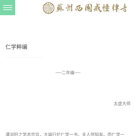
新闻动态
西园动态
法事活动
仁学粹编
交流往来
三风建设
──二年编──
寺院管理
戒幢春秋
档案管理
太虚大师
道风建设
法音宣流
谭浏阳之学术宗旨，大端行於仁学一书，夫人供知矣。而仁学一