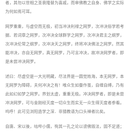
信息公告
者，其勿以世相之圣衰隆替为喜戚，而审佛教之自身、佛学之实际
戒幢论坛
为何如焉可耳。
寺院巡览
网罗重重，与虚空而无极，初当冲决利禄之网罗，次冲决俗学若考
据、若词章之网罗，次冲决全球群学之网罗，次冲决君主之纲罗，
活动记录
次冲决伦常之纲罗，次冲决天之网罗，终将冲决佛法之网罗。然其
西园风光
能冲决，亦自无网罗，真无网罗，乃可言冲决，故冲决网罗者，即
下院风采
是未尝冲决网罗。
搜索
述曰：尽虚空是一大光明藏，尽法界是一圆觉姓海，本无网罗，本
无网罗为障碍，夫何冲决之有！唯众生如蚕作茧，自缠自缚，乃有
此如幻如梦之网罗。界划太虚，重重无极。冲决网罗者，即是未尝
冲决网罗，可与金刚经灭度一切众生而实无一众生得灭度者参看。
呜呼！此可见浏阳造学之深．非猎教语为口头禅者比矣。
自唐、宋以後，咕哔小儒，徇其一孔之论以谤佛毁法，固不足道；